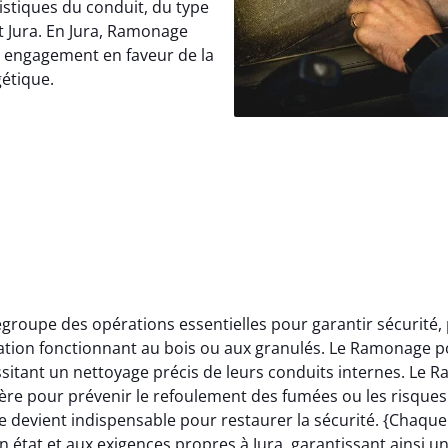
istiques du conduit, du type
t Jura. En Jura, Ramonage
e engagement en faveur de la
gétique.
roupe des opérations essentielles pour garantir sécurité,
llation fonctionnant au bois ou aux granulés. Le Ramonage p
itant un nettoyage précis de leurs conduits internes. Le 
ère pour prévenir le refoulement des fumées ou les risques 
 devient indispensable pour restaurer la sécurité. {Chaqu
 état et aux exigences propres à Jura, garantissant ainsi u