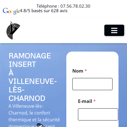
Téléphone :
07.56.78.02.30
4.8/5 basés sur 628 avis
RAMONAGE
INSERT
C
Nom
*
À
o
d
VILLENEUVE-
e
C
LÈS-
o
CHARNOD
d
E-mail
*
e
A Villeneuve-lès-
E
Charnod, le confort
-
thermique et la sécurité
m
a
domestique reposent