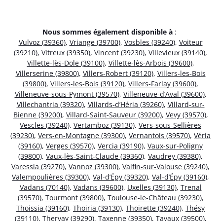
Nous sommes également disponible à
:
Vulvoz (39360)
,
Vriange (39700)
,
Vosbles (39240)
,
Voiteur
(39210)
,
Vitreux (39350)
,
Vincent (39230)
,
Villevieux (39140)
,
Villette-lès-Dole (39100)
,
Villette-lès-Arbois (39600)
,
Villerserine (39800)
,
Villers-Robert (39120)
,
Villers-les-Bois
(39800)
,
Villers-les-Bois (39120)
,
Villers-Farlay (39600)
,
Villeneuve-sous-Pymont (39570)
,
Villeneuve-d’Aval (39600)
,
Villechantria (39320)
,
Villards-d’Héria (39260)
,
Villard-sur-
Bienne (39200)
,
Villard-Saint-Sauveur (39200)
,
Vevy (39570)
,
Vescles (39240)
,
Vertamboz (39130)
,
Vers-sous-Sellières
(39230)
,
Vers-en-Montagne (39300)
,
Vernantois (39570)
,
Véria
(39160)
,
Verges (39570)
,
Vercia (39190)
,
Vaux-sur-Poligny
(39800)
,
Vaux-lès-Saint-Claude (39360)
,
Vaudrey (39380)
,
Varessia (39270)
,
Vannoz (39300)
,
Valfin-sur-Valouse (39240)
,
Valempoulières (39300)
,
Val-d’Épy (39320)
,
Val-d’Épy (39160)
,
Vadans (70140)
,
Vadans (39600)
,
Uxelles (39130)
,
Trenal
(39570)
,
Tourmont (39800)
,
Toulouse-le-Château (39230)
,
Thoissia (39160)
,
Thoiria (39130)
,
Thoirette (39240)
,
Thésy
(39110)
,
Thervay (39290)
,
Taxenne (39350)
,
Tavaux (39500)
,