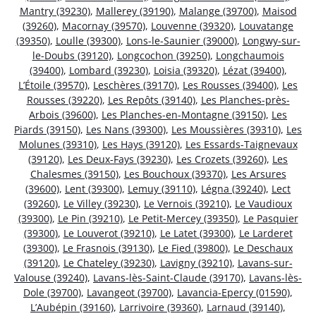
Mantry (39230)
,
Mallerey (39190)
,
Malange (39700)
,
Maisod
(39260)
,
Macornay (39570)
,
Louvenne (39320)
,
Louvatange
(39350)
,
Loulle (39300)
,
Lons-le-Saunier (39000)
,
Longwy-sur-
le-Doubs (39120)
,
Longcochon (39250)
,
Longchaumois
(39400)
,
Lombard (39230)
,
Loisia (39320)
,
Lézat (39400)
,
L’Étoile (39570)
,
Leschères (39170)
,
Les Rousses (39400)
,
Les
Rousses (39220)
,
Les Repôts (39140)
,
Les Planches-près-
Arbois (39600)
,
Les Planches-en-Montagne (39150)
,
Les
Piards (39150)
,
Les Nans (39300)
,
Les Moussières (39310)
,
Les
Molunes (39310)
,
Les Hays (39120)
,
Les Essards-Taignevaux
(39120)
,
Les Deux-Fays (39230)
,
Les Crozets (39260)
,
Les
Chalesmes (39150)
,
Les Bouchoux (39370)
,
Les Arsures
(39600)
,
Lent (39300)
,
Lemuy (39110)
,
Légna (39240)
,
Lect
(39260)
,
Le Villey (39230)
,
Le Vernois (39210)
,
Le Vaudioux
(39300)
,
Le Pin (39210)
,
Le Petit-Mercey (39350)
,
Le Pasquier
(39300)
,
Le Louverot (39210)
,
Le Latet (39300)
,
Le Larderet
(39300)
,
Le Frasnois (39130)
,
Le Fied (39800)
,
Le Deschaux
(39120)
,
Le Chateley (39230)
,
Lavigny (39210)
,
Lavans-sur-
Valouse (39240)
,
Lavans-lès-Saint-Claude (39170)
,
Lavans-lès-
Dole (39700)
,
Lavangeot (39700)
,
Lavancia-Epercy (01590)
,
L’Aubépin (39160)
,
Larrivoire (39360)
,
Larnaud (39140)
,