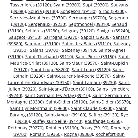
Tassenières (39120)
,
Syam (39300)
,
Supt (39300)
,
Souvans
(39380)
,
Soucia (39130)
,
Songeson (39130)
,
Sirod (39300)
,
Serre-les-Moulières (39700)
,
Sermange (39700)
,
Sergenon
(39120)
,
Sergenaux (39230)
,
Septmoncel (39310)
,
Senaud
(39160)
,
Sellières (39230)
,
Séligney (39120)
,
Savigna (39240)
,
Saugeot (39130)
,
Sarrogna (39270)
,
Sapois (39300)
,
Santans
(39380)
,
Sampans (39100)
,
Salins-les-Bains (39110)
,
Saligney
(39350)
,
Salans (39700)
,
Saizenay (39110)
,
Sainte-Agnès
(39190)
,
Saint-Thiébaud (39110)
,
Saint-Pierre (39150)
,
Saint-
Maurice-Crillat (39130)
,
Saint-Maur (39570)
,
Saint-Lupicin
(39170)
,
Saint-Loup (58200)
,
Saint-Loup (39120)
,
Saint-
Lothain (39230)
,
Saint-Laurent-la-Roche (39570)
,
Saint-
Laurent-en-Grandvaux (39150)
,
Saint-Lamain (39230)
,
Saint-
Julien (39320)
,
Saint-Jean-d’Étreux (39160)
,
Saint-Hymetière
(39240)
,
Saint-Germain-lès-Arlay (39210)
,
Saint-Germain-en-
Montagne (39300)
,
Saint-Didier (58190)
,
Saint-Didier (39570)
,
Saint-Cyr-Montmalin (39600)
,
Saint-Claude (39200)
,
Saint-
Baraing (39120)
,
Saint-Amour (39160)
,
Saffloz (39130)
,
Rye
(39230)
,
Ruffey-sur-Seille (39140)
,
Rouffange (39350)
,
Rothonay (39270)
,
Rotalier (39190)
,
Rosay (39190)
,
Romange
(39700)
,
Romain (39350)
,
Rogna (39360)
,
Rochefort-sur-