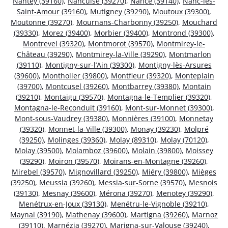
Nantey (39160)
,
Nancuise (39270)
,
Nance (39140)
,
Nanc-lès-
Saint-Amour (39160)
,
Mutigney (39290)
,
Moutoux (39300)
,
Moutonne (39270)
,
Mournans-Charbonny (39250)
,
Mouchard
(39330)
,
Morez (39400)
,
Morbier (39400)
,
Montrond (39300)
,
Montrevel (39320)
,
Montmorot (39570)
,
Montmirey-le-
Château (39290)
,
Montmirey-la-Ville (39290)
,
Montmarlon
(39110)
,
Montigny-sur-l’Ain (39300)
,
Montigny-lès-Arsures
(39600)
,
Montholier (39800)
,
Montfleur (39320)
,
Monteplain
(39700)
,
Montcusel (39260)
,
Montbarrey (39380)
,
Montain
(39210)
,
Montaigu (39570)
,
Montagna-le-Templier (39320)
,
Montagna-le-Reconduit (39160)
,
Mont-sur-Monnet (39300)
,
Mont-sous-Vaudrey (39380)
,
Monnières (39100)
,
Monnetay
(39320)
,
Monnet-la-Ville (39300)
,
Monay (39230)
,
Molpré
(39250)
,
Molinges (39360)
,
Molay (89310)
,
Molay (70120)
,
Molay (39500)
,
Molamboz (39600)
,
Molain (39800)
,
Moissey
(39290)
,
Moiron (39570)
,
Moirans-en-Montagne (39260)
,
Mirebel (39570)
,
Mignovillard (39250)
,
Miéry (39800)
,
Mièges
(39250)
,
Meussia (39260)
,
Messia-sur-Sorne (39570)
,
Mesnois
(39130)
,
Mesnay (39600)
,
Mérona (39270)
,
Menotey (39290)
,
Menétrux-en-Joux (39130)
,
Menétru-le-Vignoble (39210)
,
Maynal (39190)
,
Mathenay (39600)
,
Martigna (39260)
,
Marnoz
(39110)
,
Marnézia (39270)
,
Marigna-sur-Valouse (39240)
,