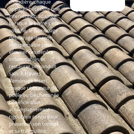
chaudière, chaque
appareil nécessite une
intervention adaptée.
Lorsque le bistre s’est
solidifié, le Ramonage
débistrage devient
indispensable pour
éliminer ces dépôts
inflammables et
restaurer un conduit
sain. À travers
Ramonage insert,
chaque utilisateur de
poêle ou de cheminée
bénéficie d’un
accompagnement
rigoureux conçu pour
préserver son confort
et sa tranquillité.