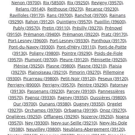
Nenon (39700)
,
Rix (58500)
,
Rix (39250)
,
Revigny (39570)
,
Relans (39140)
,
Reithouse (39270)
,
Recanoz (39230)
,
Ravilloles (39170)
,
Rans (39700)
,
Ranchot (39700)
,
Rainans
(39290)
,
Rahon (39120)
,
Quintigny (39570)
,
Pupillin (39600)
,
Publy (39570)
,
Pretin (39110)
,
Présilly (39270)
,
Prénovel
(39150)
,
Prémanon (39400)
,
Prémanon (39220)
,
Pratz (39170)
,
Port-Lesney (39600)
,
Port-Lesney (39330)
,
Ponthoux (39170)
,
Pont-du-Navoy (39300)
,
Pont-d’Héry (39110)
,
Pont-de-Poitte
(39130)
,
Poligny (39800)
,
Pointre (39290)
,
Poids-de-Fiole
(39570)
,
Plumont (39700)
,
Pleure (39120)
,
Plénisette (39250)
,
Plénise (39250)
,
Plasne (39800)
,
Plasne (39210)
,
Plaisia
(39270)
,
Plainoiseau (39210)
,
Pimorin (39270)
,
Pillemoine
(39300)
,
Picarreau (39800)
,
Petit-Noir (39120)
,
Peseux (39120)
,
Perrigny (89000)
,
Perrigny (39570)
,
Peintre (39290)
,
Patornay
(39130)
,
Passenans (39230)
,
Parcey (39100)
,
Pannessières
(39570)
,
Pagnoz (39330)
,
Pagney (39350)
,
Oussières (39800)
,
Our (39700)
,
Ounans (39380)
,
Ougney (39350)
,
Orgelet
(39270)
,
Orchamps (39700)
,
Orbagna (39190)
,
Onoz (39270)
,
Onglières (39250)
,
Offlanges (39290)
,
Nozeroy (39250)
,
Nogna
(39570)
,
Ney (39300)
,
Nevy-sur-Seille (39210)
,
Nevy-lès-Dole
(39380)
,
Neuvilley (39800)
,
Neublans-Abergement (39120)
,