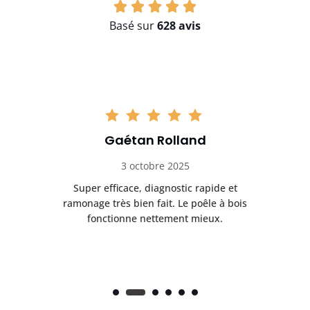
Basé sur
628 avis
Gaétan Rolland
3 octobre 2025
tre
Super efficace, diagnostic rapide et
Le
t
ramonage très bien fait. Le poêle à bois
ét
fonctionne nettement mieux.