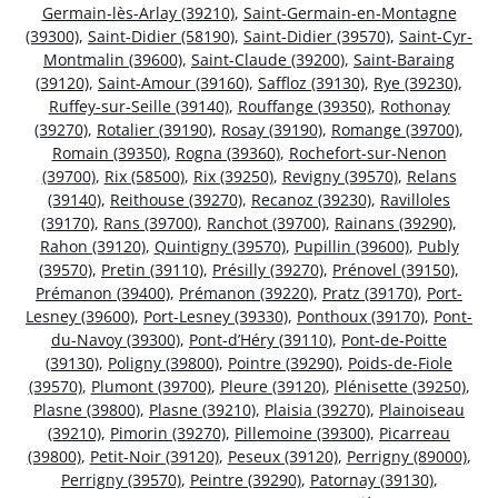
Germain-lès-Arlay (39210)
,
Saint-Germain-en-Montagne
(39300)
,
Saint-Didier (58190)
,
Saint-Didier (39570)
,
Saint-Cyr-
Montmalin (39600)
,
Saint-Claude (39200)
,
Saint-Baraing
(39120)
,
Saint-Amour (39160)
,
Saffloz (39130)
,
Rye (39230)
,
Ruffey-sur-Seille (39140)
,
Rouffange (39350)
,
Rothonay
(39270)
,
Rotalier (39190)
,
Rosay (39190)
,
Romange (39700)
,
Romain (39350)
,
Rogna (39360)
,
Rochefort-sur-Nenon
(39700)
,
Rix (58500)
,
Rix (39250)
,
Revigny (39570)
,
Relans
(39140)
,
Reithouse (39270)
,
Recanoz (39230)
,
Ravilloles
(39170)
,
Rans (39700)
,
Ranchot (39700)
,
Rainans (39290)
,
Rahon (39120)
,
Quintigny (39570)
,
Pupillin (39600)
,
Publy
(39570)
,
Pretin (39110)
,
Présilly (39270)
,
Prénovel (39150)
,
Prémanon (39400)
,
Prémanon (39220)
,
Pratz (39170)
,
Port-
Lesney (39600)
,
Port-Lesney (39330)
,
Ponthoux (39170)
,
Pont-
du-Navoy (39300)
,
Pont-d’Héry (39110)
,
Pont-de-Poitte
(39130)
,
Poligny (39800)
,
Pointre (39290)
,
Poids-de-Fiole
(39570)
,
Plumont (39700)
,
Pleure (39120)
,
Plénisette (39250)
,
Plasne (39800)
,
Plasne (39210)
,
Plaisia (39270)
,
Plainoiseau
(39210)
,
Pimorin (39270)
,
Pillemoine (39300)
,
Picarreau
(39800)
,
Petit-Noir (39120)
,
Peseux (39120)
,
Perrigny (89000)
,
Perrigny (39570)
,
Peintre (39290)
,
Patornay (39130)
,