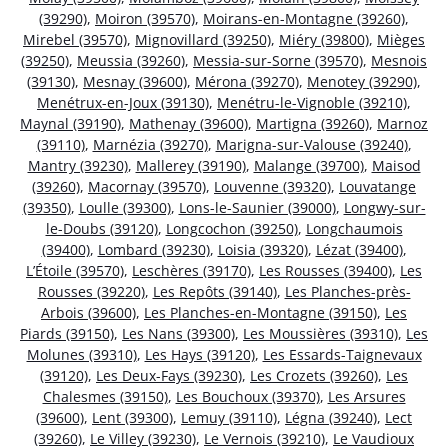
(39290)
,
Moiron (39570)
,
Moirans-en-Montagne (39260)
,
Mirebel (39570)
,
Mignovillard (39250)
,
Miéry (39800)
,
Mièges
(39250)
,
Meussia (39260)
,
Messia-sur-Sorne (39570)
,
Mesnois
(39130)
,
Mesnay (39600)
,
Mérona (39270)
,
Menotey (39290)
,
Menétrux-en-Joux (39130)
,
Menétru-le-Vignoble (39210)
,
Maynal (39190)
,
Mathenay (39600)
,
Martigna (39260)
,
Marnoz
(39110)
,
Marnézia (39270)
,
Marigna-sur-Valouse (39240)
,
Mantry (39230)
,
Mallerey (39190)
,
Malange (39700)
,
Maisod
(39260)
,
Macornay (39570)
,
Louvenne (39320)
,
Louvatange
(39350)
,
Loulle (39300)
,
Lons-le-Saunier (39000)
,
Longwy-sur-
le-Doubs (39120)
,
Longcochon (39250)
,
Longchaumois
(39400)
,
Lombard (39230)
,
Loisia (39320)
,
Lézat (39400)
,
L’Étoile (39570)
,
Leschères (39170)
,
Les Rousses (39400)
,
Les
Rousses (39220)
,
Les Repôts (39140)
,
Les Planches-près-
Arbois (39600)
,
Les Planches-en-Montagne (39150)
,
Les
Piards (39150)
,
Les Nans (39300)
,
Les Moussières (39310)
,
Les
Molunes (39310)
,
Les Hays (39120)
,
Les Essards-Taignevaux
(39120)
,
Les Deux-Fays (39230)
,
Les Crozets (39260)
,
Les
Chalesmes (39150)
,
Les Bouchoux (39370)
,
Les Arsures
(39600)
,
Lent (39300)
,
Lemuy (39110)
,
Légna (39240)
,
Lect
(39260)
,
Le Villey (39230)
,
Le Vernois (39210)
,
Le Vaudioux