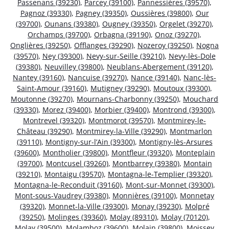
Passenans (39230)
,
Parcey (39100)
,
Pannessières (39570)
,
Pagnoz (39330)
,
Pagney (39350)
,
Oussières (39800)
,
Our
(39700)
,
Ounans (39380)
,
Ougney (39350)
,
Orgelet (39270)
,
Orchamps (39700)
,
Orbagna (39190)
,
Onoz (39270)
,
Onglières (39250)
,
Offlanges (39290)
,
Nozeroy (39250)
,
Nogna
(39570)
,
Ney (39300)
,
Nevy-sur-Seille (39210)
,
Nevy-lès-Dole
(39380)
,
Neuvilley (39800)
,
Neublans-Abergement (39120)
,
Nantey (39160)
,
Nancuise (39270)
,
Nance (39140)
,
Nanc-lès-
Saint-Amour (39160)
,
Mutigney (39290)
,
Moutoux (39300)
,
Moutonne (39270)
,
Mournans-Charbonny (39250)
,
Mouchard
(39330)
,
Morez (39400)
,
Morbier (39400)
,
Montrond (39300)
,
Montrevel (39320)
,
Montmorot (39570)
,
Montmirey-le-
Château (39290)
,
Montmirey-la-Ville (39290)
,
Montmarlon
(39110)
,
Montigny-sur-l’Ain (39300)
,
Montigny-lès-Arsures
(39600)
,
Montholier (39800)
,
Montfleur (39320)
,
Monteplain
(39700)
,
Montcusel (39260)
,
Montbarrey (39380)
,
Montain
(39210)
,
Montaigu (39570)
,
Montagna-le-Templier (39320)
,
Montagna-le-Reconduit (39160)
,
Mont-sur-Monnet (39300)
,
Mont-sous-Vaudrey (39380)
,
Monnières (39100)
,
Monnetay
(39320)
,
Monnet-la-Ville (39300)
,
Monay (39230)
,
Molpré
(39250)
,
Molinges (39360)
,
Molay (89310)
,
Molay (70120)
,
Molay (39500)
,
Molamboz (39600)
,
Molain (39800)
,
Moissey