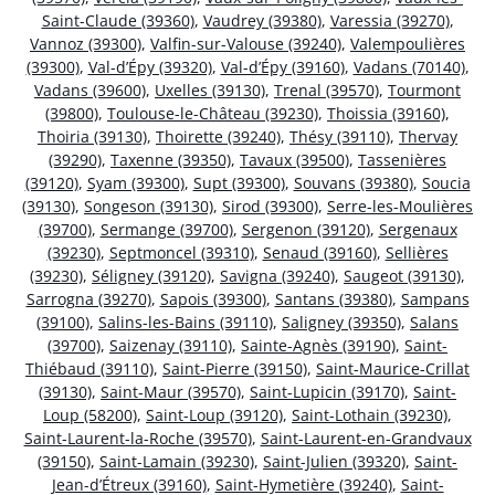
Saint-Claude (39360)
,
Vaudrey (39380)
,
Varessia (39270)
,
Vannoz (39300)
,
Valfin-sur-Valouse (39240)
,
Valempoulières
(39300)
,
Val-d’Épy (39320)
,
Val-d’Épy (39160)
,
Vadans (70140)
,
Vadans (39600)
,
Uxelles (39130)
,
Trenal (39570)
,
Tourmont
(39800)
,
Toulouse-le-Château (39230)
,
Thoissia (39160)
,
Thoiria (39130)
,
Thoirette (39240)
,
Thésy (39110)
,
Thervay
(39290)
,
Taxenne (39350)
,
Tavaux (39500)
,
Tassenières
(39120)
,
Syam (39300)
,
Supt (39300)
,
Souvans (39380)
,
Soucia
(39130)
,
Songeson (39130)
,
Sirod (39300)
,
Serre-les-Moulières
(39700)
,
Sermange (39700)
,
Sergenon (39120)
,
Sergenaux
(39230)
,
Septmoncel (39310)
,
Senaud (39160)
,
Sellières
(39230)
,
Séligney (39120)
,
Savigna (39240)
,
Saugeot (39130)
,
Sarrogna (39270)
,
Sapois (39300)
,
Santans (39380)
,
Sampans
(39100)
,
Salins-les-Bains (39110)
,
Saligney (39350)
,
Salans
(39700)
,
Saizenay (39110)
,
Sainte-Agnès (39190)
,
Saint-
Thiébaud (39110)
,
Saint-Pierre (39150)
,
Saint-Maurice-Crillat
(39130)
,
Saint-Maur (39570)
,
Saint-Lupicin (39170)
,
Saint-
Loup (58200)
,
Saint-Loup (39120)
,
Saint-Lothain (39230)
,
Saint-Laurent-la-Roche (39570)
,
Saint-Laurent-en-Grandvaux
(39150)
,
Saint-Lamain (39230)
,
Saint-Julien (39320)
,
Saint-
Jean-d’Étreux (39160)
,
Saint-Hymetière (39240)
,
Saint-