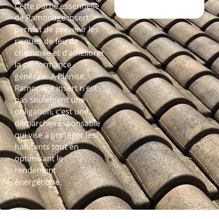
Cette partie essentielle
de Ramonage insert
permet de prévenir les
risques de feu de
cheminée et d’améliorer
la performance
générale. A Plénise,
Ramonage insert n’est
pas seulement une
obligation, c’est une
démarche responsable
qui vise à protéger les
habitants tout en
optimisant le
rendement
énergétique.