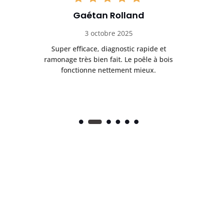
Gaétan Rolland
3 octobre 2025
tre
Super efficace, diagnostic rapide et
Le
t
ramonage très bien fait. Le poêle à bois
ét
fonctionne nettement mieux.