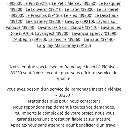
(39300)
,
Le Pin (39210)
,
Le Petit-Mercey (39350)
,
Le Pasquier
(39300)
,
Le Louverot (39210)
,
Le Latet (39300)
,
Le Larderet
(39300)
,
Le Frasnois (39130)
,
Le Fied (39800)
,
Le Deschaux
(39120)
,
Le Chateley (39230)
,
Lavigny (39210)
,
Lavans-sur-
Valouse (39240)
,
Lavans-lès-Saint-Claude (39170)
,
Lavans-lès-
Dole (39700)
,
Lavangeot (39700)
,
Lavancia-Epercy (01590)
,
L’Aubépin (39160)
,
Larrivoire (39360)
,
Larnaud (39140)
,
Largillay-Marsonnay (39130)
Notre équipe spécialisée en Ramonage insert à Plénise –
39250 sont à votre écoute pour vous offrir un service de
qualité.
Vous avez besoin d’un service de Ramonage insert à Plénise
– 39250 ?
N’attendez plus pour nous contacter !
Nous répondons rapidement à toutes vos demandes.
Peu importe la complexité de votre projet, nous vous
garantissons une prestation fiable et sur mesure.
Appelez-nous sans attendre pour bénéficier d’un travail