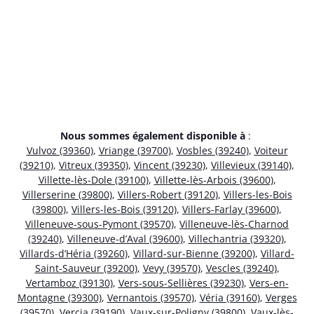
Nous sommes également disponible à
:
Vulvoz (39360)
,
Vriange (39700)
,
Vosbles (39240)
,
Voiteur
(39210)
,
Vitreux (39350)
,
Vincent (39230)
,
Villevieux (39140)
,
Villette-lès-Dole (39100)
,
Villette-lès-Arbois (39600)
,
Villerserine (39800)
,
Villers-Robert (39120)
,
Villers-les-Bois
(39800)
,
Villers-les-Bois (39120)
,
Villers-Farlay (39600)
,
Villeneuve-sous-Pymont (39570)
,
Villeneuve-lès-Charnod
(39240)
,
Villeneuve-d’Aval (39600)
,
Villechantria (39320)
,
Villards-d’Héria (39260)
,
Villard-sur-Bienne (39200)
,
Villard-
Saint-Sauveur (39200)
,
Vevy (39570)
,
Vescles (39240)
,
Vertamboz (39130)
,
Vers-sous-Sellières (39230)
,
Vers-en-
Montagne (39300)
,
Vernantois (39570)
,
Véria (39160)
,
Verges
(39570)
,
Vercia (39190)
,
Vaux-sur-Poligny (39800)
,
Vaux-lès-