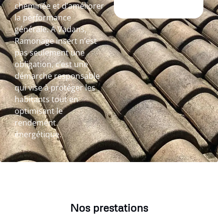
cheminée et d’améliorer
la performance
générale. A Vadans,
Ramonage insert n’est
pas seulement une
obligation, c’est une
démarche responsable
qui vise à protéger les
habitants tout en
optimisant le
rendement
énergétique.
Nos prestations