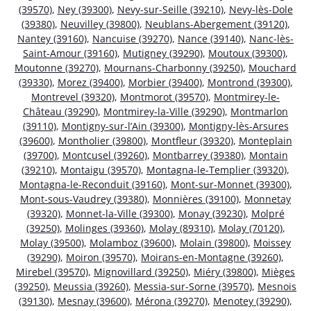
(39570)
,
Ney (39300)
,
Nevy-sur-Seille (39210)
,
Nevy-lès-Dole
(39380)
,
Neuvilley (39800)
,
Neublans-Abergement (39120)
,
Nantey (39160)
,
Nancuise (39270)
,
Nance (39140)
,
Nanc-lès-
Saint-Amour (39160)
,
Mutigney (39290)
,
Moutoux (39300)
,
Moutonne (39270)
,
Mournans-Charbonny (39250)
,
Mouchard
(39330)
,
Morez (39400)
,
Morbier (39400)
,
Montrond (39300)
,
Montrevel (39320)
,
Montmorot (39570)
,
Montmirey-le-
Château (39290)
,
Montmirey-la-Ville (39290)
,
Montmarlon
(39110)
,
Montigny-sur-l’Ain (39300)
,
Montigny-lès-Arsures
(39600)
,
Montholier (39800)
,
Montfleur (39320)
,
Monteplain
(39700)
,
Montcusel (39260)
,
Montbarrey (39380)
,
Montain
(39210)
,
Montaigu (39570)
,
Montagna-le-Templier (39320)
,
Montagna-le-Reconduit (39160)
,
Mont-sur-Monnet (39300)
,
Mont-sous-Vaudrey (39380)
,
Monnières (39100)
,
Monnetay
(39320)
,
Monnet-la-Ville (39300)
,
Monay (39230)
,
Molpré
(39250)
,
Molinges (39360)
,
Molay (89310)
,
Molay (70120)
,
Molay (39500)
,
Molamboz (39600)
,
Molain (39800)
,
Moissey
(39290)
,
Moiron (39570)
,
Moirans-en-Montagne (39260)
,
Mirebel (39570)
,
Mignovillard (39250)
,
Miéry (39800)
,
Mièges
(39250)
,
Meussia (39260)
,
Messia-sur-Sorne (39570)
,
Mesnois
(39130)
,
Mesnay (39600)
,
Mérona (39270)
,
Menotey (39290)
,