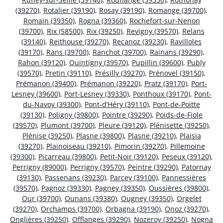
(39270)
,
Rotalier (39190)
,
Rosay (39190)
,
Romange (39700)
,
Romain (39350)
,
Rogna (39360)
,
Rochefort-sur-Nenon
(39700)
,
Rix (58500)
,
Rix (39250)
,
Revigny (39570)
,
Relans
(39140)
,
Reithouse (39270)
,
Recanoz (39230)
,
Ravilloles
(39170)
,
Rans (39700)
,
Ranchot (39700)
,
Rainans (39290)
,
Rahon (39120)
,
Quintigny (39570)
,
Pupillin (39600)
,
Publy
(39570)
,
Pretin (39110)
,
Présilly (39270)
,
Prénovel (39150)
,
Prémanon (39400)
,
Prémanon (39220)
,
Pratz (39170)
,
Port-
Lesney (39600)
,
Port-Lesney (39330)
,
Ponthoux (39170)
,
Pont-
du-Navoy (39300)
,
Pont-d’Héry (39110)
,
Pont-de-Poitte
(39130)
,
Poligny (39800)
,
Pointre (39290)
,
Poids-de-Fiole
(39570)
,
Plumont (39700)
,
Pleure (39120)
,
Plénisette (39250)
,
Plénise (39250)
,
Plasne (39800)
,
Plasne (39210)
,
Plaisia
(39270)
,
Plainoiseau (39210)
,
Pimorin (39270)
,
Pillemoine
(39300)
,
Picarreau (39800)
,
Petit-Noir (39120)
,
Peseux (39120)
,
Perrigny (89000)
,
Perrigny (39570)
,
Peintre (39290)
,
Patornay
(39130)
,
Passenans (39230)
,
Parcey (39100)
,
Pannessières
(39570)
,
Pagnoz (39330)
,
Pagney (39350)
,
Oussières (39800)
,
Our (39700)
,
Ounans (39380)
,
Ougney (39350)
,
Orgelet
(39270)
,
Orchamps (39700)
,
Orbagna (39190)
,
Onoz (39270)
,
Onglières (39250)
,
Offlanges (39290)
,
Nozeroy (39250)
,
Nogna