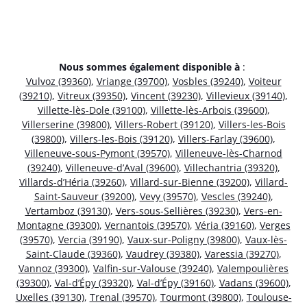
Nous sommes également disponible à
:
Vulvoz (39360)
,
Vriange (39700)
,
Vosbles (39240)
,
Voiteur
(39210)
,
Vitreux (39350)
,
Vincent (39230)
,
Villevieux (39140)
,
Villette-lès-Dole (39100)
,
Villette-lès-Arbois (39600)
,
Villerserine (39800)
,
Villers-Robert (39120)
,
Villers-les-Bois
(39800)
,
Villers-les-Bois (39120)
,
Villers-Farlay (39600)
,
Villeneuve-sous-Pymont (39570)
,
Villeneuve-lès-Charnod
(39240)
,
Villeneuve-d’Aval (39600)
,
Villechantria (39320)
,
Villards-d’Héria (39260)
,
Villard-sur-Bienne (39200)
,
Villard-
Saint-Sauveur (39200)
,
Vevy (39570)
,
Vescles (39240)
,
Vertamboz (39130)
,
Vers-sous-Sellières (39230)
,
Vers-en-
Montagne (39300)
,
Vernantois (39570)
,
Véria (39160)
,
Verges
(39570)
,
Vercia (39190)
,
Vaux-sur-Poligny (39800)
,
Vaux-lès-
Saint-Claude (39360)
,
Vaudrey (39380)
,
Varessia (39270)
,
Vannoz (39300)
,
Valfin-sur-Valouse (39240)
,
Valempoulières
(39300)
,
Val-d’Épy (39320)
,
Val-d’Épy (39160)
,
Vadans (39600)
,
Uxelles (39130)
,
Trenal (39570)
,
Tourmont (39800)
,
Toulouse-