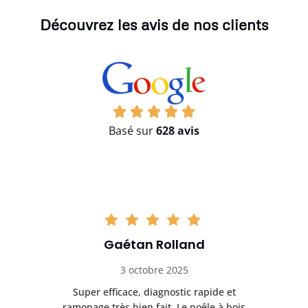
Découvrez les avis de nos clients
Basé sur
628 avis
Gaétan Rolland
3 octobre 2025
tre
Super efficace, diagnostic rapide et
Le
t
ramonage très bien fait. Le poêle à bois
ét