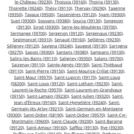
le-Château (39230)
,
Thoissia (39160)
,
Thoiria (39130)
,
Thoirette (39240)
,
Thésy (39110)
,
Thervay (39290)
,
Taxenne
(39350)
,
Tavaux (39500)
,
Tassenières (39120)
,
Syam (39300)
,
Supt (39300)
,
Souvans (39380)
,
Soucia (39130)
,
Songeson
(39130)
,
Sirod (39300)
,
Serre-les-Moulières (39700)
,
Sermange (39700)
,
Sergenon (39120)
,
Sergenaux (39230)
,
Septmoncel (39310)
,
Senaud (39160)
,
Sellières (39230)
,
Séligney (39120)
,
Savigna (39240)
,
Saugeot (39130)
,
Sarrogna
(39270)
,
Sapois (39300)
,
Santans (39380)
,
Sampans (39100)
,
Salins-les-Bains (39110)
,
Saligney (39350)
,
Salans (39700)
,
Saizenay (39110)
,
Sainte-Agnès (39190)
,
Saint-Thiébaud
(39110)
,
Saint-Pierre (39150)
,
Saint-Maurice-Crillat (39130)
,
Saint-Maur (39570)
,
Saint-Lupicin (39170)
,
Saint-Loup
(58200)
,
Saint-Loup (39120)
,
Saint-Lothain (39230)
,
Saint-
Laurent-la-Roche (39570)
,
Saint-Laurent-en-Grandvaux
(39150)
,
Saint-Lamain (39230)
,
Saint-Julien (39320)
,
Saint-
Jean-d’Étreux (39160)
,
Saint-Hymetière (39240)
,
Saint-
Germain-lès-Arlay (39210)
,
Saint-Germain-en-Montagne
(39300)
,
Saint-Didier (58190)
,
Saint-Didier (39570)
,
Saint-Cyr-
Montmalin (39600)
,
Saint-Claude (39200)
,
Saint-Baraing
(39120)
,
Saint-Amour (39160)
,
Saffloz (39130)
,
Rye (39230)
,
Ruffey-sur-Seille (39140)
,
Rouffange (39350)
,
Rothonay