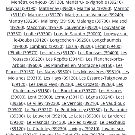
Menétrux-en-Joux (39130)
,
Menétru-le-Vignoble (39210)
,
Maynal (39190)
,
Mathenay (39600)
,
Martigna (39260)
,
Marnoz
(39110)
,
Marnézia (39270)
,
Marigna-sur-Valouse (39240)
,
Mantry (39230)
,
Mallerey (39190)
,
Malange (39700)
,
Maisod
(39260)
,
Macornay (39570)
,
Louvenne (39320)
,
Louvatange
(39350)
,
Loulle (39300)
,
Lons-le-Saunier (39000)
,
Longwy-sur-
le-Doubs (39120)
,
Longcochon (39250)
,
Longchaumois
(39400)
,
Lombard (39230)
,
Loisia (39320)
,
Lézat (39400)
,
L’Étoile (39570)
,
Leschères (39170)
,
Les Rousses (39400)
,
Les
Rousses (39220)
,
Les Repôts (39140)
,
Les Planches-près-
Arbois (39600)
,
Les Planches-en-Montagne (39150)
,
Les
Piards (39150)
,
Les Nans (39300)
,
Les Moussières (39310)
,
Les
Molunes (39310)
,
Les Hays (39120)
,
Les Essards-Taignevaux
(39120)
,
Les Deux-Fays (39230)
,
Les Crozets (39260)
,
Les
Chalesmes (39150)
,
Les Bouchoux (39370)
,
Les Arsures
(39600)
,
Lent (39300)
,
Lemuy (39110)
,
Légna (39240)
,
Lect
(39260)
,
Le Villey (39230)
,
Le Vernois (39210)
,
Le Vaudioux
(39300)
,
Le Pin (39210)
,
Le Petit-Mercey (39350)
,
Le Pasquier
(39300)
,
Le Louverot (39210)
,
Le Latet (39300)
,
Le Larderet
(39300)
,
Le Frasnois (39130)
,
Le Fied (39800)
,
Le Deschaux
(39120)
,
Le Chateley (39230)
,
Lavigny (39210)
,
Lavans-sur-
Valouse (39240)
,
Lavans-lès-Saint-Claude (39170)
,
Lavans-lès-