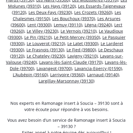
Molunes (39310)
,
Les Hays (39120)
,
Les Essards-Taignevaux
(39120)
,
Les Deux-Fays (39230)
,
Les Crozets (39260)
,
Les
Chalesmes (39150)
,
Les Bouchoux (39370)
,
Les Arsures
(39600)
,
Lent (39300)
,
Lemuy (39110)
,
Légna (39240)
,
Lect
(39260)
,
Le Villey (39230)
,
Le Vernois (39210)
,
Le Vaudioux
(39300)
,
Le Pin (39210)
,
Le Petit-Mercey (39350)
,
Le Pasquier
(39300)
,
Le Louverot (39210)
,
Le Latet (39300)
,
Le Larderet
(39300)
,
Le Frasnois (39130)
,
Le Fied (39800)
,
Le Deschaux
(39120)
,
Le Chateley (39230)
,
Lavigny (39210)
,
Lavans-sur-
Valouse (39240)
,
Lavans-lès-Saint-Claude (39170)
,
Lavans-lès-
Dole (39700)
,
Lavangeot (39700)
,
Lavancia-Epercy (01590)
,
L’Aubépin (39160)
,
Larrivoire (39360)
,
Larnaud (39140)
,
Largillay-Marsonnay (39130)
Nos experts en Ramonage insert à Soucia – 39130 sont à
votre écoute pour répondre à vos besoins.
Vous avez besoin d’un service de Ramonage insert à Soucia
– 39130 ?
Faites appel à notre équipe dès aujourd’hui !