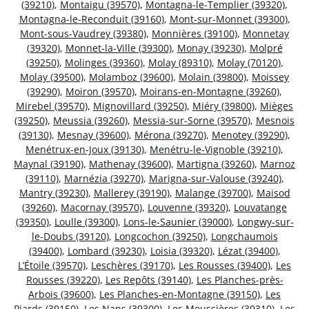
(39210)
,
Montaigu (39570)
,
Montagna-le-Templier (39320)
,
Montagna-le-Reconduit (39160)
,
Mont-sur-Monnet (39300)
,
Mont-sous-Vaudrey (39380)
,
Monnières (39100)
,
Monnetay
(39320)
,
Monnet-la-Ville (39300)
,
Monay (39230)
,
Molpré
(39250)
,
Molinges (39360)
,
Molay (89310)
,
Molay (70120)
,
Molay (39500)
,
Molamboz (39600)
,
Molain (39800)
,
Moissey
(39290)
,
Moiron (39570)
,
Moirans-en-Montagne (39260)
,
Mirebel (39570)
,
Mignovillard (39250)
,
Miéry (39800)
,
Mièges
(39250)
,
Meussia (39260)
,
Messia-sur-Sorne (39570)
,
Mesnois
(39130)
,
Mesnay (39600)
,
Mérona (39270)
,
Menotey (39290)
,
Menétrux-en-Joux (39130)
,
Menétru-le-Vignoble (39210)
,
Maynal (39190)
,
Mathenay (39600)
,
Martigna (39260)
,
Marnoz
(39110)
,
Marnézia (39270)
,
Marigna-sur-Valouse (39240)
,
Mantry (39230)
,
Mallerey (39190)
,
Malange (39700)
,
Maisod
(39260)
,
Macornay (39570)
,
Louvenne (39320)
,
Louvatange
(39350)
,
Loulle (39300)
,
Lons-le-Saunier (39000)
,
Longwy-sur-
le-Doubs (39120)
,
Longcochon (39250)
,
Longchaumois
(39400)
,
Lombard (39230)
,
Loisia (39320)
,
Lézat (39400)
,
L’Étoile (39570)
,
Leschères (39170)
,
Les Rousses (39400)
,
Les
Rousses (39220)
,
Les Repôts (39140)
,
Les Planches-près-
Arbois (39600)
,
Les Planches-en-Montagne (39150)
,
Les
Piards (39150)
,
Les Nans (39300)
,
Les Moussières (39310)
,
Les