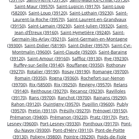
Saint-Maur (39570)
,
Saint-Lupicin (39170)
,
Saint-Loup
(58200)
,
Saint-Loup (39120)
,
Saint-Lothain (39230)
,
Saint-
Laurent-la-Roche (39570)
,
Saint-Laurent-en-Grandvaux
(39150)
,
Saint-Lamain (39230)
,
Saint-Julien (39320)
,
Saint-
Jean-d’Étreux (39160)
,
Saint-Hymetière (39240)
,
Saint-
Germain-lès-Arlay (39210)
,
Saint-Germain-en-Montagne
(39300)
,
Saint-Didier (58190)
,
Saint-Didier (39570)
,
Saint-Cyr-
Montmalin (39600)
,
Saint-Claude (39200)
,
Saint-Baraing
(39120)
,
Saint-Amour (39160)
,
Saffloz (39130)
,
Rye (39230)
,
Ruffey-sur-Seille (39140)
,
Rouffange (39350)
,
Rothonay
(39270)
,
Rotalier (39190)
,
Rosay (39190)
,
Romange (39700)
,
Romain (39350)
,
Rogna (39360)
,
Rochefort-sur-Nenon
(39700)
,
Rix (58500)
,
Rix (39250)
,
Revigny (39570)
,
Relans
(39140)
,
Reithouse (39270)
,
Recanoz (39230)
,
Ravilloles
(39170)
,
Rans (39700)
,
Ranchot (39700)
,
Rainans (39290)
,
Rahon (39120)
,
Quintigny (39570)
,
Pupillin (39600)
,
Publy
(39570)
,
Pretin (39110)
,
Présilly (39270)
,
Prénovel (39150)
,
Prémanon (39400)
,
Prémanon (39220)
,
Pratz (39170)
,
Port-
Lesney (39600)
,
Port-Lesney (39330)
,
Ponthoux (39170)
,
Pont-
du-Navoy (39300)
,
Pont-d’Héry (39110)
,
Pont-de-Poitte
(39130)
,
Poligny (39800)
,
Pointre (39290)
,
Poids-de-Fiole