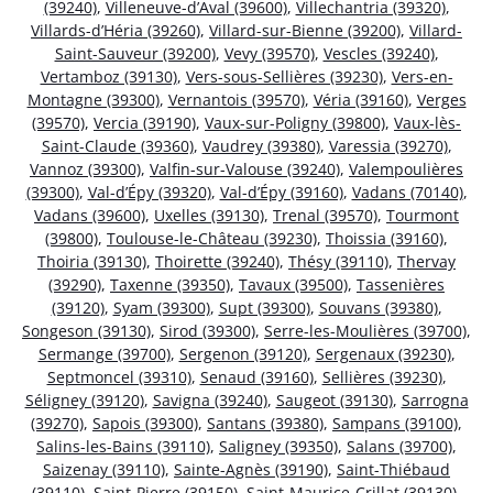
(39240)
,
Villeneuve-d’Aval (39600)
,
Villechantria (39320)
,
Villards-d’Héria (39260)
,
Villard-sur-Bienne (39200)
,
Villard-
Saint-Sauveur (39200)
,
Vevy (39570)
,
Vescles (39240)
,
Vertamboz (39130)
,
Vers-sous-Sellières (39230)
,
Vers-en-
Montagne (39300)
,
Vernantois (39570)
,
Véria (39160)
,
Verges
(39570)
,
Vercia (39190)
,
Vaux-sur-Poligny (39800)
,
Vaux-lès-
Saint-Claude (39360)
,
Vaudrey (39380)
,
Varessia (39270)
,
Vannoz (39300)
,
Valfin-sur-Valouse (39240)
,
Valempoulières
(39300)
,
Val-d’Épy (39320)
,
Val-d’Épy (39160)
,
Vadans (70140)
,
Vadans (39600)
,
Uxelles (39130)
,
Trenal (39570)
,
Tourmont
(39800)
,
Toulouse-le-Château (39230)
,
Thoissia (39160)
,
Thoiria (39130)
,
Thoirette (39240)
,
Thésy (39110)
,
Thervay
(39290)
,
Taxenne (39350)
,
Tavaux (39500)
,
Tassenières
(39120)
,
Syam (39300)
,
Supt (39300)
,
Souvans (39380)
,
Songeson (39130)
,
Sirod (39300)
,
Serre-les-Moulières (39700)
,
Sermange (39700)
,
Sergenon (39120)
,
Sergenaux (39230)
,
Septmoncel (39310)
,
Senaud (39160)
,
Sellières (39230)
,
Séligney (39120)
,
Savigna (39240)
,
Saugeot (39130)
,
Sarrogna
(39270)
,
Sapois (39300)
,
Santans (39380)
,
Sampans (39100)
,
Salins-les-Bains (39110)
,
Saligney (39350)
,
Salans (39700)
,
Saizenay (39110)
,
Sainte-Agnès (39190)
,
Saint-Thiébaud
(39110)
,
Saint-Pierre (39150)
,
Saint-Maurice-Crillat (39130)
,