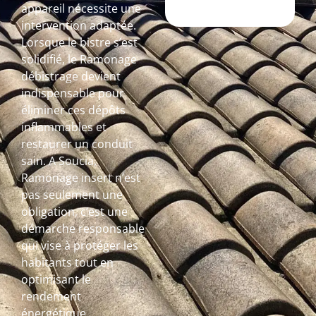
appareil nécessite une
intervention adaptée.
Lorsque le bistre s’est
solidifié, le Ramonage
débistrage devient
indispensable pour
éliminer ces dépôts
inflammables et
restaurer un conduit
sain. A Soucia,
Ramonage insert n’est
pas seulement une
obligation, c’est une
démarche responsable
qui vise à protéger les
habitants tout en
optimisant le
rendement
énergétique.