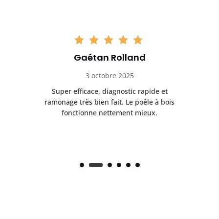
Gaétan Rolland
3 octobre 2025
tre
Super efficace, diagnostic rapide et
Le
t
ramonage très bien fait. Le poêle à bois
ét
fonctionne nettement mieux.