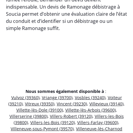
indispensable. Un devis de Ramonage débistrage à
Soucia permet d’obtenir une évaluation claire de l’état
du conduit et d’identifier si un débistrage ou un
simple Ramonage suffit.
Nous sommes également disponible à
:
Vulvoz (39360)
,
Vriange (39700)
,
Vosbles (39240)
,
Voiteur
(39210)
,
Vitreux (39350)
,
Vincent (39230)
,
Villevieux (39140)
,
Villette-lès-Dole (39100)
,
Villette-lès-Arbois (39600)
,
Villerserine (39800)
,
Villers-Robert (39120)
,
Villers-les-Bois
(39800)
,
Villers-les-Bois (39120)
,
Villers-Farlay (39600)
,
Villeneuve-sous-Pymont (39570)
,
Villeneuve-lès-Charnod