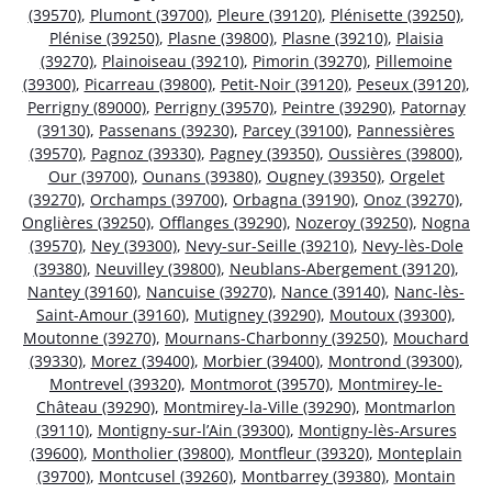
(39570)
,
Plumont (39700)
,
Pleure (39120)
,
Plénisette (39250)
,
Plénise (39250)
,
Plasne (39800)
,
Plasne (39210)
,
Plaisia
(39270)
,
Plainoiseau (39210)
,
Pimorin (39270)
,
Pillemoine
(39300)
,
Picarreau (39800)
,
Petit-Noir (39120)
,
Peseux (39120)
,
Perrigny (89000)
,
Perrigny (39570)
,
Peintre (39290)
,
Patornay
(39130)
,
Passenans (39230)
,
Parcey (39100)
,
Pannessières
(39570)
,
Pagnoz (39330)
,
Pagney (39350)
,
Oussières (39800)
,
Our (39700)
,
Ounans (39380)
,
Ougney (39350)
,
Orgelet
(39270)
,
Orchamps (39700)
,
Orbagna (39190)
,
Onoz (39270)
,
Onglières (39250)
,
Offlanges (39290)
,
Nozeroy (39250)
,
Nogna
(39570)
,
Ney (39300)
,
Nevy-sur-Seille (39210)
,
Nevy-lès-Dole
(39380)
,
Neuvilley (39800)
,
Neublans-Abergement (39120)
,
Nantey (39160)
,
Nancuise (39270)
,
Nance (39140)
,
Nanc-lès-
Saint-Amour (39160)
,
Mutigney (39290)
,
Moutoux (39300)
,
Moutonne (39270)
,
Mournans-Charbonny (39250)
,
Mouchard
(39330)
,
Morez (39400)
,
Morbier (39400)
,
Montrond (39300)
,
Montrevel (39320)
,
Montmorot (39570)
,
Montmirey-le-
Château (39290)
,
Montmirey-la-Ville (39290)
,
Montmarlon
(39110)
,
Montigny-sur-l’Ain (39300)
,
Montigny-lès-Arsures
(39600)
,
Montholier (39800)
,
Montfleur (39320)
,
Monteplain
(39700)
,
Montcusel (39260)
,
Montbarrey (39380)
,
Montain