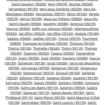
Saint-Sauveur (39200)
,
Vevy (39570)
,
Vescles (39240)
,
Vertamboz (39130)
,
Vers-sous-Sellières (39230)
,
Vers-en-
Montagne (39300)
,
Vernantois (39570)
,
Véria (39160)
,
Verges
(39570)
,
Vercia (39190)
,
Vaux-sur-Poligny (39800)
,
Vaux-lès-
Saint-Claude (39360)
,
Vaudrey (39380)
,
Varessia (39270)
,
Vannoz (39300)
,
Valfin-sur-Valouse (39240)
,
Valempoulières
(39300)
,
Val-d’Épy (39320)
,
Val-d’Épy (39160)
,
Vadans (70140)
,
Vadans (39600)
,
Uxelles (39130)
,
Trenal (39570)
,
Tourmont
(39800)
,
Toulouse-le-Château (39230)
,
Thoissia (39160)
,
Thoiria (39130)
,
Thoirette (39240)
,
Thésy (39110)
,
Thervay
(39290)
,
Taxenne (39350)
,
Tavaux (39500)
,
Tassenières
(39120)
,
Syam (39300)
,
Supt (39300)
,
Souvans (39380)
,
Soucia
(39130)
,
Songeson (39130)
,
Sirod (39300)
,
Serre-les-Moulières
(39700)
,
Sermange (39700)
,
Sergenon (39120)
,
Sergenaux
(39230)
,
Septmoncel (39310)
,
Senaud (39160)
,
Sellières
(39230)
,
Séligney (39120)
,
Savigna (39240)
,
Saugeot (39130)
,
Sarrogna (39270)
,
Sapois (39300)
,
Santans (39380)
,
Sampans
(39100)
,
Salins-les-Bains (39110)
,
Saligney (39350)
,
Salans
(39700)
,
Saizenay (39110)
,
Sainte-Agnès (39190)
,
Saint-
Thiébaud (39110)
,
Saint-Pierre (39150)
,
Saint-Maurice-Crillat
(39130)
,
Saint-Maur (39570)
,
Saint-Lupicin (39170)
,
Saint-