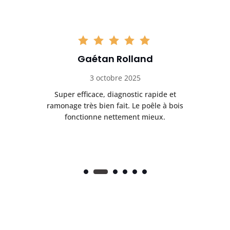
Gaétan Rolland
3 octobre 2025
tre
Super efficace, diagnostic rapide et
Le
t
ramonage très bien fait. Le poêle à bois
ét
fonctionne nettement mieux.