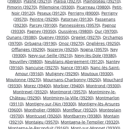
(39800)
,
Plasne (39210)
,
Plaisia (39270)
,
Plainoiseau (39210)
,
Pimorin (39270)
,
Pillemoine (39300)
,
Picarreau (39800)
,
Petit-
Noir (39120)
,
Peseux (39120)
,
Perrigny (89000)
,
Perrigny
(39570)
,
Peintre (39290)
,
Patornay (39130)
,
Passenans
(39230)
,
Parcey (39100)
,
Pannessières (39570)
,
Pagnoz
(39330)
,
Pagney (39350)
,
Oussières (39800)
,
Our (39700)
,
Ounans (39380)
,
Ougney (39350)
,
Orgelet (39270)
,
Orchamps
(39700)
,
Orbagna (39190)
,
Onoz (39270)
,
Onglières (39250)
,
Offlanges (39290)
,
Nozeroy (39250)
,
Nogna (39570)
,
Ney
(39300)
,
Nevy-sur-Seille (39210)
,
Nevy-lès-Dole (39380)
,
Neuvilley (39800)
,
Neublans-Abergement (39120)
,
Nantey
(39160)
,
Nancuise (39270)
,
Nance (39140)
,
Nanc-lès-Saint-
Amour (39160)
,
Mutigney (39290)
,
Moutoux (39300)
,
Moutonne (39270)
,
Mournans-Charbonny (39250)
,
Mouchard
(39330)
,
Morez (39400)
,
Morbier (39400)
,
Montrond (39300)
,
Montrevel (39320)
,
Montmorot (39570)
,
Montmirey-le-
Château (39290)
,
Montmirey-la-Ville (39290)
,
Montmarlon
(39110)
,
Montigny-sur-l’Ain (39300)
,
Montigny-lès-Arsures
(39600)
,
Montholier (39800)
,
Montfleur (39320)
,
Monteplain
(39700)
,
Montcusel (39260)
,
Montbarrey (39380)
,
Montain
(39210)
,
Montaigu (39570)
,
Montagna-le-Templier (39320)
,
Montagna-le-Reconduit (39160)
,
Mont-sur-Monnet (39300)
,