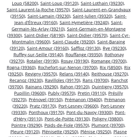
Loup (58200)
,
Saint-Loup (39120)
,
Saint-Lothain (39230)
,
Saint-Laurent-la-Roche (39570)
,
Saint-Laurent-en-Grandvaux
(39150)
,
Saint-Lamain (39230)
,
Saint-Julien (39320)
,
Saint-
Jean-d’Étreux (39160)
,
Saint-Hymetière (39240)
,
Saint-
Germain-lès-Arlay (39210)
,
Saint-Germain-en-Montagne
(39300)
,
Saint-Didier (58190)
,
Saint-Didier (39570)
,
Saint-Cyr-
Montmalin (39600)
,
Saint-Claude (39200)
,
Saint-Baraing
(39120)
,
Saint-Amour (39160)
,
Saffloz (39130)
,
Rye (39230)
,
Ruffey-sur-Seille (39140)
,
Rouffange (39350)
,
Rothonay
(39270)
,
Rotalier (39190)
,
Rosay (39190)
,
Romange (39700)
,
Rogna (39360)
,
Rochefort-sur-Nenon (39700)
,
Rix (58500)
,
Rix
(39250)
,
Revigny (39570)
,
Relans (39140)
,
Reithouse (39270)
,
Recanoz (39230)
,
Ravilloles (39170)
,
Rans (39700)
,
Ranchot
(39700)
,
Rainans (39290)
,
Rahon (39120)
,
Quintigny (39570)
,
Pupillin (39600)
,
Publy (39570)
,
Pretin (39110)
,
Présilly
(39270)
,
Prénovel (39150)
,
Prémanon (39400)
,
Prémanon
(39220)
,
Pratz (39170)
,
Port-Lesney (39600)
,
Port-Lesney
(39330)
,
Ponthoux (39170)
,
Pont-du-Navoy (39300)
,
Pont-
d’Héry (39110)
,
Pont-de-Poitte (39130)
,
Poligny (39800)
,
Pointre (39290)
,
Poids-de-Fiole (39570)
,
Plumont (39700)
,
Pleure (39120)
,
Plénisette (39250)
,
Plénise (39250)
,
Plasne