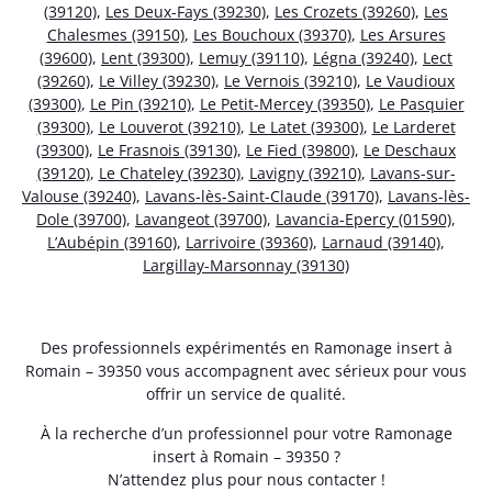
(39120)
,
Les Deux-Fays (39230)
,
Les Crozets (39260)
,
Les
Chalesmes (39150)
,
Les Bouchoux (39370)
,
Les Arsures
(39600)
,
Lent (39300)
,
Lemuy (39110)
,
Légna (39240)
,
Lect
(39260)
,
Le Villey (39230)
,
Le Vernois (39210)
,
Le Vaudioux
(39300)
,
Le Pin (39210)
,
Le Petit-Mercey (39350)
,
Le Pasquier
(39300)
,
Le Louverot (39210)
,
Le Latet (39300)
,
Le Larderet
(39300)
,
Le Frasnois (39130)
,
Le Fied (39800)
,
Le Deschaux
(39120)
,
Le Chateley (39230)
,
Lavigny (39210)
,
Lavans-sur-
Valouse (39240)
,
Lavans-lès-Saint-Claude (39170)
,
Lavans-lès-
Dole (39700)
,
Lavangeot (39700)
,
Lavancia-Epercy (01590)
,
L’Aubépin (39160)
,
Larrivoire (39360)
,
Larnaud (39140)
,
Largillay-Marsonnay (39130)
Des professionnels expérimentés en Ramonage insert à
Romain – 39350 vous accompagnent avec sérieux pour vous
offrir un service de qualité.
À la recherche d’un professionnel pour votre Ramonage
insert à Romain – 39350 ?
N’attendez plus pour nous contacter !