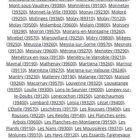
Mont-sous-Vaudrey (39380)
,
Monnières (39100)
,
Monnetay
(39320)
,
Monnet-la-Ville (39300)
,
Monay (39230)
,
Molpré
(39250)
,
Molinges (39360)
,
Molay (89310)
,
Molay (70120)
,
Molay (39500)
,
Molamboz (39600)
,
Molain (39800)
,
Moissey
(39290)
,
Moiron (39570)
,
Moirans-en-Montagne (39260)
,
Mirebel (39570)
,
Mignovillard (39250)
,
Miéry (39800)
,
Mièges
(39250)
,
Meussia (39260)
,
Messia-sur-Sorne (39570)
,
Mesnois
(39130)
,
Mesnay (39600)
,
Mérona (39270)
,
Menotey (39290)
,
Menétrux-en-Joux (39130)
,
Menétru-le-Vignoble (39210)
,
Maynal (39190)
,
Mathenay (39600)
,
Martigna (39260)
,
Marnoz
(39110)
,
Marnézia (39270)
,
Marigna-sur-Valouse (39240)
,
Mantry (39230)
,
Mallerey (39190)
,
Malange (39700)
,
Maisod
(39260)
,
Macornay (39570)
,
Louvenne (39320)
,
Louvatange
(39350)
,
Loulle (39300)
,
Lons-le-Saunier (39000)
,
Longwy-sur-
le-Doubs (39120)
,
Longcochon (39250)
,
Longchaumois
(39400)
,
Lombard (39230)
,
Loisia (39320)
,
Lézat (39400)
,
L’Étoile (39570)
,
Leschères (39170)
,
Les Rousses (39400)
,
Les
Rousses (39220)
,
Les Repôts (39140)
,
Les Planches-près-
Arbois (39600)
,
Les Planches-en-Montagne (39150)
,
Les
Piards (39150)
,
Les Nans (39300)
,
Les Moussières (39310)
,
Les
Molunes (39310)
,
Les Hays (39120)
,
Les Essards-Taignevaux