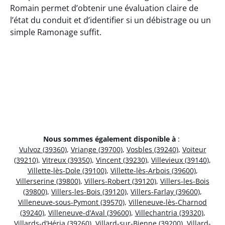
Romain permet d’obtenir une évaluation claire de
l’état du conduit et d’identifier si un débistrage ou un
simple Ramonage suffit.
Nous sommes également disponible à
:
Vulvoz (39360)
,
Vriange (39700)
,
Vosbles (39240)
,
Voiteur
(39210)
,
Vitreux (39350)
,
Vincent (39230)
,
Villevieux (39140)
,
Villette-lès-Dole (39100)
,
Villette-lès-Arbois (39600)
,
Villerserine (39800)
,
Villers-Robert (39120)
,
Villers-les-Bois
(39800)
,
Villers-les-Bois (39120)
,
Villers-Farlay (39600)
,
Villeneuve-sous-Pymont (39570)
,
Villeneuve-lès-Charnod
(39240)
,
Villeneuve-d’Aval (39600)
,
Villechantria (39320)
,
Villards-d’Héria (39260)
,
Villard-sur-Bienne (39200)
,
Villard-