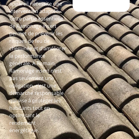
appareil nécessite une
intervention adaptée.
Cette partie essentielle
de Ramonage insert
permet de prévenir les
risques de feu de
cheminée et d’améliorer
la performance
générale. A Romain,
Ramonage insert n’est
pas seulement une
obligation, c’est une
démarche responsable
qui vise à protéger les
habitants tout en
optimisant le
rendement
énergétique.