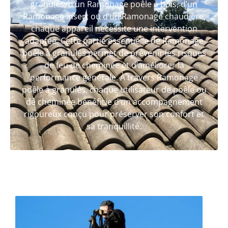
granulés, d’un Ramonage poêle à bois, d’un
Ramonage insert ou d’un Ramonage chaudière,
chaque appareil nécessite une intervention
adaptée. Cette partie essentielle de Ramonage
poêle à granulés permet de prévenir les risques
de feu de cheminée et d’améliorer la
performance générale. À travers Ramonage
poêle à granulés, chaque utilisateur de poêle ou
de cheminée bénéficie d’un accompagnement
rigoureux conçu pour préserver son confort et
sa tranquillité.