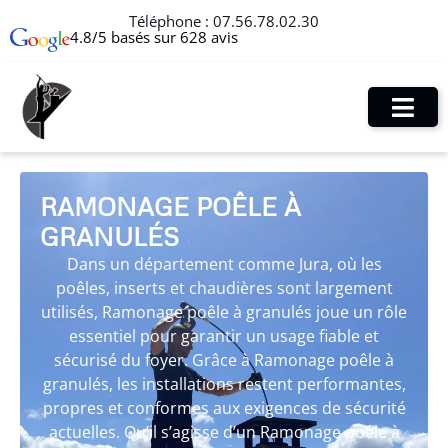
Téléphone :
07.56.78.02.30
4.8/5 basés sur 628 avis
RAMONAGE POÊLE À
GRANULÉS
Dans un département comme Jura, où les
poêles, inserts et chaudières sont largement
utilisés, Ramonage poêle à granulés joue un rôle
essentiel pour garantir un usage fiable et
sécurisé du foyer. Grâce à Ramonage poêle à
granulés, les installations restent performantes,
propres et conformes aux exigences de sécurité
actuelles. Qu’il s’agisse d’un Ramonage poêle à