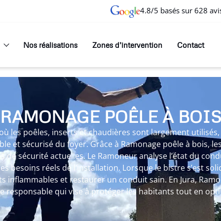
4.8/5 basés sur 628 avi
Nos réalisations
Zones d’intervention
Contact
RAMONAGE POÊLE À BOI
les poêles, inserts et chaudières sont largement utilisés
ble et sécurisé du foyer. Grâce à Ramonage poêle à bois, le
 de sécurité actuelles. Le Ramoneur analyse l’état du condu
s besoins réels de l’installation. Lorsque le bistre s’est so
s inflammables et restaurer un conduit sain. En Jura, Ram
e responsable qui vise à protéger les habitants tout en op