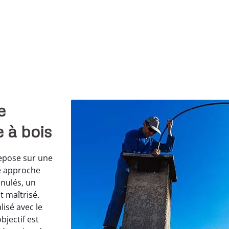
e
 à bois
epose sur une
te approche
nulés, un
 maîtrisé.
lisé avec le
bjectif est