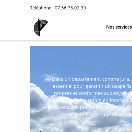
Téléphone :
07.56.78.02.30
Nos services
Dans un département comme Jura, où 
essentiel pour garantir un usage fia
propres et conformes aux exigences
ajuste son intervention en fonction de
indispensable pour éliminer ces dépôt
une obligation, c’est une démarch