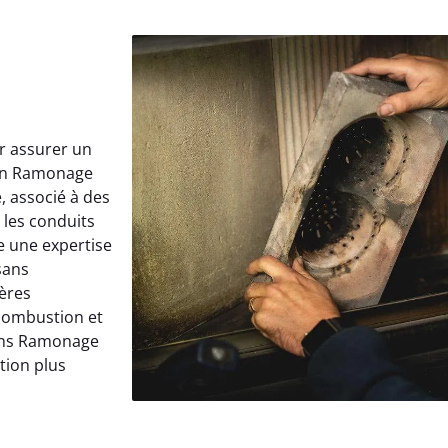
r assurer un
 un Ramonage
 associé à des
 les conduits
e une expertise
sans
ières
 combustion et
dans Ramonage
tion plus