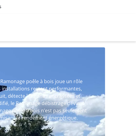
s
S
, Ramonage poêle à bois joue un rôle
s installations restent performantes,
it, détecte les zones encrassées et
lidifié, le Ramonage débistrage devient
onage poêle à bois n’est pas seulement
timisant le rendement énergétique.