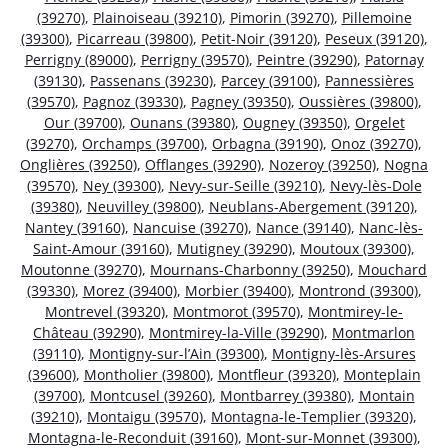
(39270)
,
Plainoiseau (39210)
,
Pimorin (39270)
,
Pillemoine
(39300)
,
Picarreau (39800)
,
Petit-Noir (39120)
,
Peseux (39120)
,
Perrigny (89000)
,
Perrigny (39570)
,
Peintre (39290)
,
Patornay
(39130)
,
Passenans (39230)
,
Parcey (39100)
,
Pannessières
(39570)
,
Pagnoz (39330)
,
Pagney (39350)
,
Oussières (39800)
,
Our (39700)
,
Ounans (39380)
,
Ougney (39350)
,
Orgelet
(39270)
,
Orchamps (39700)
,
Orbagna (39190)
,
Onoz (39270)
,
Onglières (39250)
,
Offlanges (39290)
,
Nozeroy (39250)
,
Nogna
(39570)
,
Ney (39300)
,
Nevy-sur-Seille (39210)
,
Nevy-lès-Dole
(39380)
,
Neuvilley (39800)
,
Neublans-Abergement (39120)
,
Nantey (39160)
,
Nancuise (39270)
,
Nance (39140)
,
Nanc-lès-
Saint-Amour (39160)
,
Mutigney (39290)
,
Moutoux (39300)
,
Moutonne (39270)
,
Mournans-Charbonny (39250)
,
Mouchard
(39330)
,
Morez (39400)
,
Morbier (39400)
,
Montrond (39300)
,
Montrevel (39320)
,
Montmorot (39570)
,
Montmirey-le-
Château (39290)
,
Montmirey-la-Ville (39290)
,
Montmarlon
(39110)
,
Montigny-sur-l’Ain (39300)
,
Montigny-lès-Arsures
(39600)
,
Montholier (39800)
,
Montfleur (39320)
,
Monteplain
(39700)
,
Montcusel (39260)
,
Montbarrey (39380)
,
Montain
(39210)
,
Montaigu (39570)
,
Montagna-le-Templier (39320)
,
Montagna-le-Reconduit (39160)
,
Mont-sur-Monnet (39300)
,