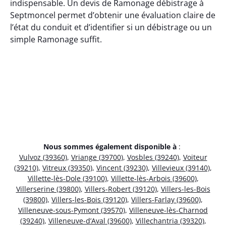
indispensable. Un devis de Ramonage débistrage à
Septmoncel permet d’obtenir une évaluation claire de
l’état du conduit et d’identifier si un débistrage ou un
simple Ramonage suffit.
Nous sommes également disponible à
:
Vulvoz (39360)
,
Vriange (39700)
,
Vosbles (39240)
,
Voiteur
(39210)
,
Vitreux (39350)
,
Vincent (39230)
,
Villevieux (39140)
,
Villette-lès-Dole (39100)
,
Villette-lès-Arbois (39600)
,
Villerserine (39800)
,
Villers-Robert (39120)
,
Villers-les-Bois
(39800)
,
Villers-les-Bois (39120)
,
Villers-Farlay (39600)
,
Villeneuve-sous-Pymont (39570)
,
Villeneuve-lès-Charnod
(39240)
,
Villeneuve-d’Aval (39600)
,
Villechantria (39320)
,