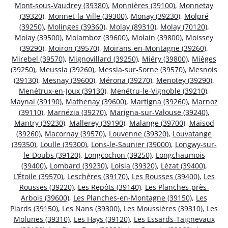
Mont-sous-Vaudrey (39380)
,
Monnières (39100)
,
Monnetay
(39320)
,
Monnet-la-Ville (39300)
,
Monay (39230)
,
Molpré
(39250)
,
Molinges (39360)
,
Molay (89310)
,
Molay (70120)
,
Molay (39500)
,
Molamboz (39600)
,
Molain (39800)
,
Moissey
(39290)
,
Moiron (39570)
,
Moirans-en-Montagne (39260)
,
Mirebel (39570)
,
Mignovillard (39250)
,
Miéry (39800)
,
Mièges
(39250)
,
Meussia (39260)
,
Messia-sur-Sorne (39570)
,
Mesnois
(39130)
,
Mesnay (39600)
,
Mérona (39270)
,
Menotey (39290)
,
Menétrux-en-Joux (39130)
,
Menétru-le-Vignoble (39210)
,
Maynal (39190)
,
Mathenay (39600)
,
Martigna (39260)
,
Marnoz
(39110)
,
Marnézia (39270)
,
Marigna-sur-Valouse (39240)
,
Mantry (39230)
,
Mallerey (39190)
,
Malange (39700)
,
Maisod
(39260)
,
Macornay (39570)
,
Louvenne (39320)
,
Louvatange
(39350)
,
Loulle (39300)
,
Lons-le-Saunier (39000)
,
Longwy-sur-
le-Doubs (39120)
,
Longcochon (39250)
,
Longchaumois
(39400)
,
Lombard (39230)
,
Loisia (39320)
,
Lézat (39400)
,
L’Étoile (39570)
,
Leschères (39170)
,
Les Rousses (39400)
,
Les
Rousses (39220)
,
Les Repôts (39140)
,
Les Planches-près-
Arbois (39600)
,
Les Planches-en-Montagne (39150)
,
Les
Piards (39150)
,
Les Nans (39300)
,
Les Moussières (39310)
,
Les
Molunes (39310)
,
Les Hays (39120)
,
Les Essards-Taignevaux