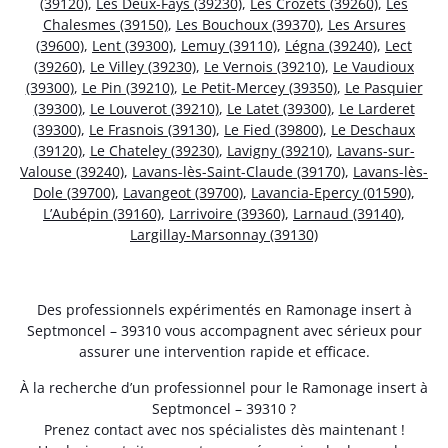
(39120)
,
Les Deux-Fays (39230)
,
Les Crozets (39260)
,
Les
Chalesmes (39150)
,
Les Bouchoux (39370)
,
Les Arsures
(39600)
,
Lent (39300)
,
Lemuy (39110)
,
Légna (39240)
,
Lect
(39260)
,
Le Villey (39230)
,
Le Vernois (39210)
,
Le Vaudioux
(39300)
,
Le Pin (39210)
,
Le Petit-Mercey (39350)
,
Le Pasquier
(39300)
,
Le Louverot (39210)
,
Le Latet (39300)
,
Le Larderet
(39300)
,
Le Frasnois (39130)
,
Le Fied (39800)
,
Le Deschaux
(39120)
,
Le Chateley (39230)
,
Lavigny (39210)
,
Lavans-sur-
Valouse (39240)
,
Lavans-lès-Saint-Claude (39170)
,
Lavans-lès-
Dole (39700)
,
Lavangeot (39700)
,
Lavancia-Epercy (01590)
,
L’Aubépin (39160)
,
Larrivoire (39360)
,
Larnaud (39140)
,
Largillay-Marsonnay (39130)
Des professionnels expérimentés en Ramonage insert à
Septmoncel – 39310 vous accompagnent avec sérieux pour
assurer une intervention rapide et efficace.
À la recherche d’un professionnel pour le Ramonage insert à
Septmoncel – 39310 ?
Prenez contact avec nos spécialistes dès maintenant !