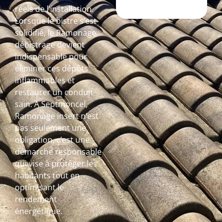
réels de l’installation.
Lorsque le bistre s’est
solidifié, le Ramonage
débistrage devient
indispensable pour
éliminer ces dépôts
inflammables et
restaurer un conduit
sain. A Septmoncel,
Ramonage insert n’est
pas seulement une
obligation, c’est une
démarche responsable
qui vise à protéger les
habitants tout en
optimisant le
rendement
énergétique.