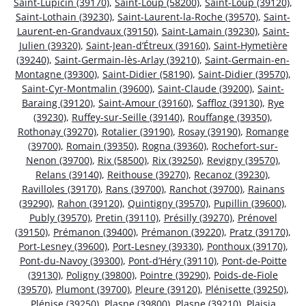
Saint-Lupicin (39170)
,
Saint-Loup (58200)
,
Saint-Loup (39120)
,
Saint-Lothain (39230)
,
Saint-Laurent-la-Roche (39570)
,
Saint-
Laurent-en-Grandvaux (39150)
,
Saint-Lamain (39230)
,
Saint-
Julien (39320)
,
Saint-Jean-d’Étreux (39160)
,
Saint-Hymetière
(39240)
,
Saint-Germain-lès-Arlay (39210)
,
Saint-Germain-en-
Montagne (39300)
,
Saint-Didier (58190)
,
Saint-Didier (39570)
,
Saint-Cyr-Montmalin (39600)
,
Saint-Claude (39200)
,
Saint-
Baraing (39120)
,
Saint-Amour (39160)
,
Saffloz (39130)
,
Rye
(39230)
,
Ruffey-sur-Seille (39140)
,
Rouffange (39350)
,
Rothonay (39270)
,
Rotalier (39190)
,
Rosay (39190)
,
Romange
(39700)
,
Romain (39350)
,
Rogna (39360)
,
Rochefort-sur-
Nenon (39700)
,
Rix (58500)
,
Rix (39250)
,
Revigny (39570)
,
Relans (39140)
,
Reithouse (39270)
,
Recanoz (39230)
,
Ravilloles (39170)
,
Rans (39700)
,
Ranchot (39700)
,
Rainans
(39290)
,
Rahon (39120)
,
Quintigny (39570)
,
Pupillin (39600)
,
Publy (39570)
,
Pretin (39110)
,
Présilly (39270)
,
Prénovel
(39150)
,
Prémanon (39400)
,
Prémanon (39220)
,
Pratz (39170)
,
Port-Lesney (39600)
,
Port-Lesney (39330)
,
Ponthoux (39170)
,
Pont-du-Navoy (39300)
,
Pont-d’Héry (39110)
,
Pont-de-Poitte
(39130)
,
Poligny (39800)
,
Pointre (39290)
,
Poids-de-Fiole
(39570)
,
Plumont (39700)
,
Pleure (39120)
,
Plénisette (39250)
,
Plénise (39250)
,
Plasne (39800)
,
Plasne (39210)
,
Plaisia