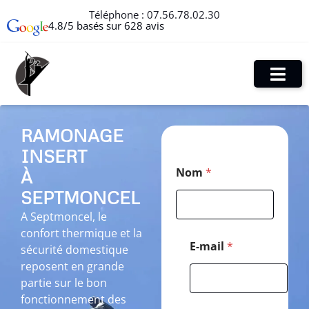
Téléphone :
07.56.78.02.30
4.8/5 basés sur 628 avis
RAMONAGE
INSERT
C
Nom
*
À
o
d
SEPTMONCEL
e
C
A Septmoncel, le
o
confort thermique et la
d
E-mail
*
sécurité domestique
e
reposent en grande
*
partie sur le bon
fonctionnement des