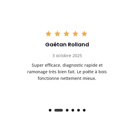
Gaétan Rolland
3 octobre 2025
tre
Super efficace, diagnostic rapide et
Le
t
ramonage très bien fait. Le poêle à bois
ét
fonctionne nettement mieux.