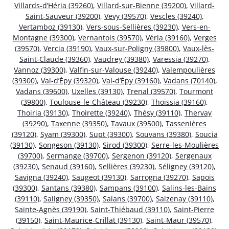
Villards-d’Héria (39260)
,
Villard-sur-Bienne (39200)
,
Villard-
Saint-Sauveur (39200)
,
Vevy (39570)
,
Vescles (39240)
,
Vertamboz (39130)
,
Vers-sous-Sellières (39230)
,
Vers-en-
Montagne (39300)
,
Vernantois (39570)
,
Véria (39160)
,
Verges
(39570)
,
Vercia (39190)
,
Vaux-sur-Poligny (39800)
,
Vaux-lès-
Saint-Claude (39360)
,
Vaudrey (39380)
,
Varessia (39270)
,
Vannoz (39300)
,
Valfin-sur-Valouse (39240)
,
Valempoulières
(39300)
,
Val-d’Épy (39320)
,
Val-d’Épy (39160)
,
Vadans (70140)
,
Vadans (39600)
,
Uxelles (39130)
,
Trenal (39570)
,
Tourmont
(39800)
,
Toulouse-le-Château (39230)
,
Thoissia (39160)
,
Thoiria (39130)
,
Thoirette (39240)
,
Thésy (39110)
,
Thervay
(39290)
,
Taxenne (39350)
,
Tavaux (39500)
,
Tassenières
(39120)
,
Syam (39300)
,
Supt (39300)
,
Souvans (39380)
,
Soucia
(39130)
,
Songeson (39130)
,
Sirod (39300)
,
Serre-les-Moulières
(39700)
,
Sermange (39700)
,
Sergenon (39120)
,
Sergenaux
(39230)
,
Senaud (39160)
,
Sellières (39230)
,
Séligney (39120)
,
Savigna (39240)
,
Saugeot (39130)
,
Sarrogna (39270)
,
Sapois
(39300)
,
Santans (39380)
,
Sampans (39100)
,
Salins-les-Bains
(39110)
,
Saligney (39350)
,
Salans (39700)
,
Saizenay (39110)
,
Sainte-Agnès (39190)
,
Saint-Thiébaud (39110)
,
Saint-Pierre
(39150)
,
Saint-Maurice-Crillat (39130)
,
Saint-Maur (39570)
,