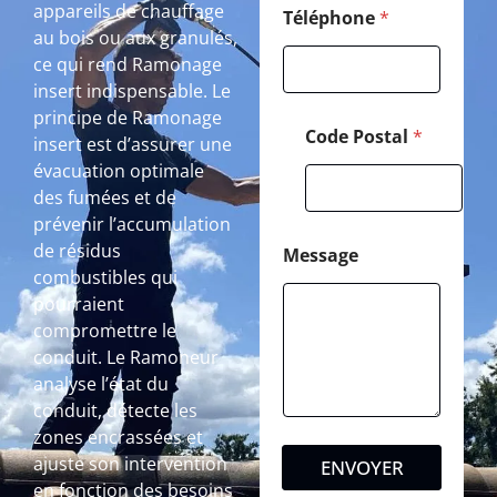
appareils de chauffage
Téléphone
*
au bois ou aux granulés,
ce qui rend Ramonage
insert indispensable. Le
principe de Ramonage
Code Postal
*
insert est d’assurer une
évacuation optimale
des fumées et de
prévenir l’accumulation
de résidus
Message
combustibles qui
pourraient
compromettre le
conduit. Le Ramoneur
analyse l’état du
conduit, détecte les
zones encrassées et
ajuste son intervention
ENVOYER
en fonction des besoins