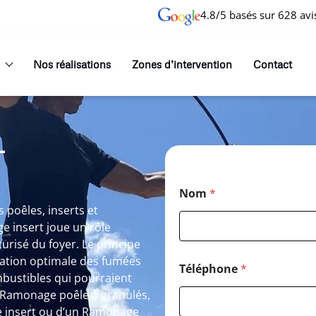
4.8/5 basés sur 628 avi
Nos réalisations
Zones d’intervention
Contact
T
E
Nom
*
-
m
poêles, inserts et
a
e insert joue un rôle
i
curisé du foyer. Le principe
l
ation optimale des fumées
N
Téléphone
*
o
mbustibles qui pourraient
m
n Ramonage poêle à granulés,
*
e insert ou d’un Ramonage