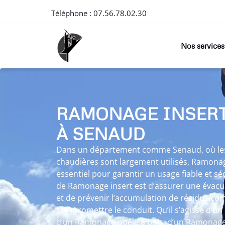
Téléphone :
07.56.78.02.30
Nos services
RAMONAGE INSER
À SENAUD
Dans un département comme Senaud, où les 
chaudières sont largement utilisés, Ramonag
essentiel pour garantir un usage fiable et sé
de Ramonage insert est d’assurer une évacu
et de prévenir l’accumulation de résidus co
compromettre le conduit. Qu’il s’agisse d’u
d’un Ramonage poêle à bois, d’un Ramonag