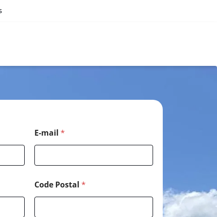
s
E-mail
*
Code Postal
*