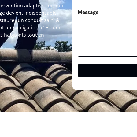
ntervention adaptée. Lorsque
Message
rage devient indispensable
staurer un conduit sain. A
 une obligation, c’est une
s habitants tout en