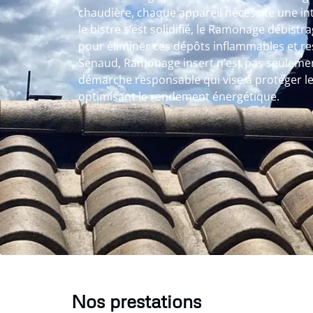
chaudière, chaque appareil nécessite une i
le bistre s’est solidifié, le Ramonage débist
pour éliminer ces dépôts inflammables et re
Senaud, Ramonage insert n’est pas seulement
démarche responsable qui vise à protéger le
optimisant le rendement énergétique.
Nos prestations