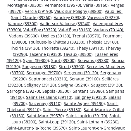
Montagne (39300)
,
Vernantois (39570)
,
Véria (39160)
,
Verges
(39570)
,
Vercia (39190)
,
Vaux-sur-Poligny (39800)
,
Vaux-lès-
Saint-Claude (39360)
,
Vaudrey (39380)
,
Varessia (39270)
,
Vannoz (39300)
,
Valfin-sur-Valouse (39240)
,
Valempoulières
(39300)
,
Val-d’Épy (39320)
,
Val-d’Épy (39160)
,
Vadans (70140)
,
Vadans (39600)
,
Uxelles (39130)
,
Trenal (39570)
,
Tourmont
(39800)
,
Toulouse-le-Château (39230)
,
Thoissia (39160)
,
Thoiria (39130)
,
Thoirette (39240)
,
Thésy (39110)
,
Thervay
(39290)
,
Taxenne (39350)
,
Tavaux (39500)
,
Tassenières
(39120)
,
Syam (39300)
,
Supt (39300)
,
Souvans (39380)
,
Soucia
(39130)
,
Songeson (39130)
,
Sirod (39300)
,
Serre-les-Moulières
(39700)
,
Sermange (39700)
,
Sergenon (39120)
,
Sergenaux
(39230)
,
Septmoncel (39310)
,
Senaud (39160)
,
Sellières
(39230)
,
Séligney (39120)
,
Savigna (39240)
,
Saugeot (39130)
,
Sarrogna (39270)
,
Sapois (39300)
,
Santans (39380)
,
Sampans
(39100)
,
Salins-les-Bains (39110)
,
Saligney (39350)
,
Salans
(39700)
,
Saizenay (39110)
,
Sainte-Agnès (39190)
,
Saint-
Thiébaud (39110)
,
Saint-Pierre (39150)
,
Saint-Maurice-Crillat
(39130)
,
Saint-Maur (39570)
,
Saint-Lupicin (39170)
,
Saint-
Loup (58200)
,
Saint-Loup (39120)
,
Saint-Lothain (39230)
,
Saint-Laurent-la-Roche (39570)
,
Saint-Laurent-en-Grandvaux