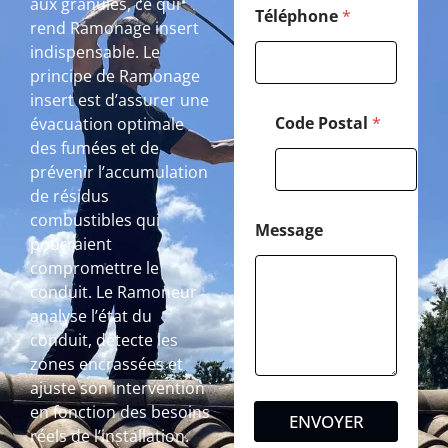
aux granulés, ce qui
Téléphone
*
rend Ramonage insert
indispensable. Le
principe de Ramonage
insert est d’assurer une
Code Postal
*
évacuation optimale
des fumées et de
prévenir l’accumulation
de résidus
combustibles qui
Message
pourraient
compromettre le
conduit. Le Ramoneur
analyse l’état du
conduit, détecte les
zones encrassées et
ajuste son intervention
en fonction des besoins
ENVOYER
réels de l’installation.