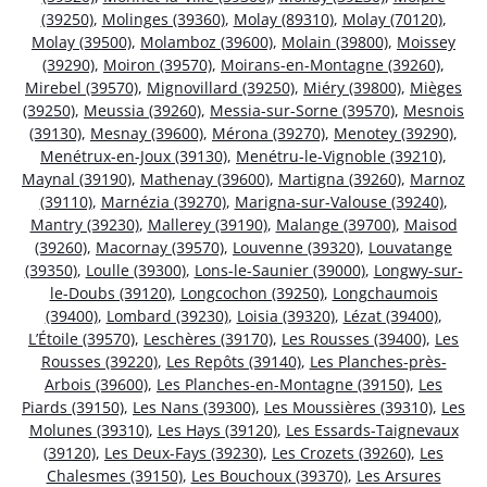
(39250)
,
Molinges (39360)
,
Molay (89310)
,
Molay (70120)
,
Molay (39500)
,
Molamboz (39600)
,
Molain (39800)
,
Moissey
(39290)
,
Moiron (39570)
,
Moirans-en-Montagne (39260)
,
Mirebel (39570)
,
Mignovillard (39250)
,
Miéry (39800)
,
Mièges
(39250)
,
Meussia (39260)
,
Messia-sur-Sorne (39570)
,
Mesnois
(39130)
,
Mesnay (39600)
,
Mérona (39270)
,
Menotey (39290)
,
Menétrux-en-Joux (39130)
,
Menétru-le-Vignoble (39210)
,
Maynal (39190)
,
Mathenay (39600)
,
Martigna (39260)
,
Marnoz
(39110)
,
Marnézia (39270)
,
Marigna-sur-Valouse (39240)
,
Mantry (39230)
,
Mallerey (39190)
,
Malange (39700)
,
Maisod
(39260)
,
Macornay (39570)
,
Louvenne (39320)
,
Louvatange
(39350)
,
Loulle (39300)
,
Lons-le-Saunier (39000)
,
Longwy-sur-
le-Doubs (39120)
,
Longcochon (39250)
,
Longchaumois
(39400)
,
Lombard (39230)
,
Loisia (39320)
,
Lézat (39400)
,
L’Étoile (39570)
,
Leschères (39170)
,
Les Rousses (39400)
,
Les
Rousses (39220)
,
Les Repôts (39140)
,
Les Planches-près-
Arbois (39600)
,
Les Planches-en-Montagne (39150)
,
Les
Piards (39150)
,
Les Nans (39300)
,
Les Moussières (39310)
,
Les
Molunes (39310)
,
Les Hays (39120)
,
Les Essards-Taignevaux
(39120)
,
Les Deux-Fays (39230)
,
Les Crozets (39260)
,
Les
Chalesmes (39150)
,
Les Bouchoux (39370)
,
Les Arsures