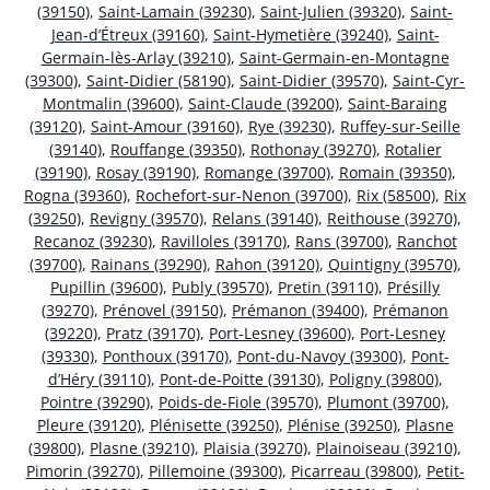
(39150)
,
Saint-Lamain (39230)
,
Saint-Julien (39320)
,
Saint-
Jean-d’Étreux (39160)
,
Saint-Hymetière (39240)
,
Saint-
Germain-lès-Arlay (39210)
,
Saint-Germain-en-Montagne
(39300)
,
Saint-Didier (58190)
,
Saint-Didier (39570)
,
Saint-Cyr-
Montmalin (39600)
,
Saint-Claude (39200)
,
Saint-Baraing
(39120)
,
Saint-Amour (39160)
,
Rye (39230)
,
Ruffey-sur-Seille
(39140)
,
Rouffange (39350)
,
Rothonay (39270)
,
Rotalier
(39190)
,
Rosay (39190)
,
Romange (39700)
,
Romain (39350)
,
Rogna (39360)
,
Rochefort-sur-Nenon (39700)
,
Rix (58500)
,
Rix
(39250)
,
Revigny (39570)
,
Relans (39140)
,
Reithouse (39270)
,
Recanoz (39230)
,
Ravilloles (39170)
,
Rans (39700)
,
Ranchot
(39700)
,
Rainans (39290)
,
Rahon (39120)
,
Quintigny (39570)
,
Pupillin (39600)
,
Publy (39570)
,
Pretin (39110)
,
Présilly
(39270)
,
Prénovel (39150)
,
Prémanon (39400)
,
Prémanon
(39220)
,
Pratz (39170)
,
Port-Lesney (39600)
,
Port-Lesney
(39330)
,
Ponthoux (39170)
,
Pont-du-Navoy (39300)
,
Pont-
d’Héry (39110)
,
Pont-de-Poitte (39130)
,
Poligny (39800)
,
Pointre (39290)
,
Poids-de-Fiole (39570)
,
Plumont (39700)
,
Pleure (39120)
,
Plénisette (39250)
,
Plénise (39250)
,
Plasne
(39800)
,
Plasne (39210)
,
Plaisia (39270)
,
Plainoiseau (39210)
,
Pimorin (39270)
,
Pillemoine (39300)
,
Picarreau (39800)
,
Petit-