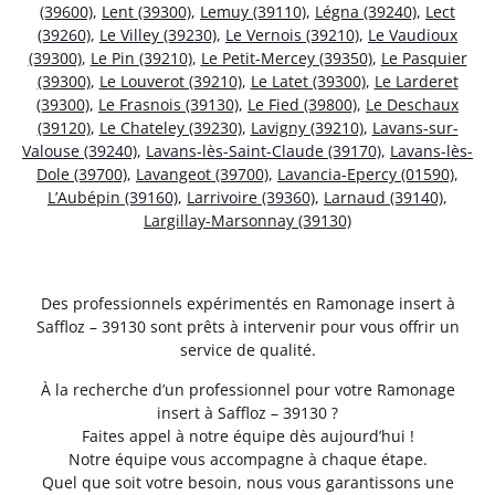
(39600)
,
Lent (39300)
,
Lemuy (39110)
,
Légna (39240)
,
Lect
(39260)
,
Le Villey (39230)
,
Le Vernois (39210)
,
Le Vaudioux
(39300)
,
Le Pin (39210)
,
Le Petit-Mercey (39350)
,
Le Pasquier
(39300)
,
Le Louverot (39210)
,
Le Latet (39300)
,
Le Larderet
(39300)
,
Le Frasnois (39130)
,
Le Fied (39800)
,
Le Deschaux
(39120)
,
Le Chateley (39230)
,
Lavigny (39210)
,
Lavans-sur-
Valouse (39240)
,
Lavans-lès-Saint-Claude (39170)
,
Lavans-lès-
Dole (39700)
,
Lavangeot (39700)
,
Lavancia-Epercy (01590)
,
L’Aubépin (39160)
,
Larrivoire (39360)
,
Larnaud (39140)
,
Largillay-Marsonnay (39130)
Des professionnels expérimentés en Ramonage insert à
Saffloz – 39130 sont prêts à intervenir pour vous offrir un
service de qualité.
À la recherche d’un professionnel pour votre Ramonage
insert à Saffloz – 39130 ?
Faites appel à notre équipe dès aujourd’hui !
Notre équipe vous accompagne à chaque étape.
Quel que soit votre besoin, nous vous garantissons une