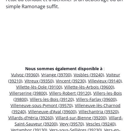
simple Ramonage suffit.
Nous sommes également disponible à
:
Vulvoz (39360)
,
Vriange (39700)
,
Vosbles (39240)
,
Voiteur
(39210)
,
Vitreux (39350)
,
Vincent (39230)
,
Villevieux (39140)
,
Villette-lès-Dole (39100)
,
Villette-lès-Arbois (39600)
,
Villerserine (39800)
,
Villers-Robert (39120)
,
Villers-les-Bois
(39800)
,
Villers-les-Bois (39120)
,
Villers-Farlay (39600)
,
Villeneuve-sous-Pymont (39570)
,
Villeneuve-lès-Charnod
(39240)
,
Villeneuve-d’Aval (39600)
,
Villechantria (39320)
,
Villards-d’Héria (39260)
,
Villard-sur-Bienne (39200)
,
Villard-
Saint-Sauveur (39200)
,
Vevy (39570)
,
Vescles (39240)
,
Vertamboz (39130)
,
Vers-sous-Sellières (39230)
,
Vers-en-