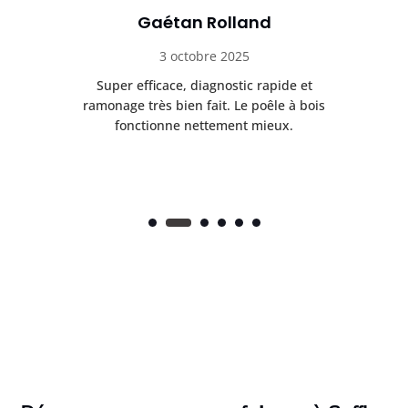
Gaétan Rolland
3 octobre 2025
tre
Super efficace, diagnostic rapide et
Le
t
ramonage très bien fait. Le poêle à bois
ét
fonctionne nettement mieux.