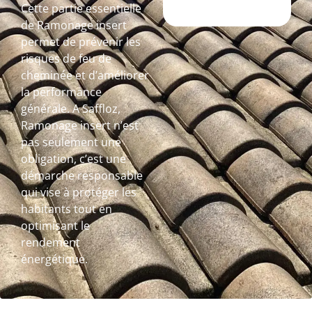
Cette partie essentielle
de Ramonage insert
permet de prévenir les
risques de feu de
cheminée et d’améliorer
la performance
générale. A Saffloz,
Ramonage insert n’est
pas seulement une
obligation, c’est une
démarche responsable
qui vise à protéger les
habitants tout en
optimisant le
rendement
énergétique.