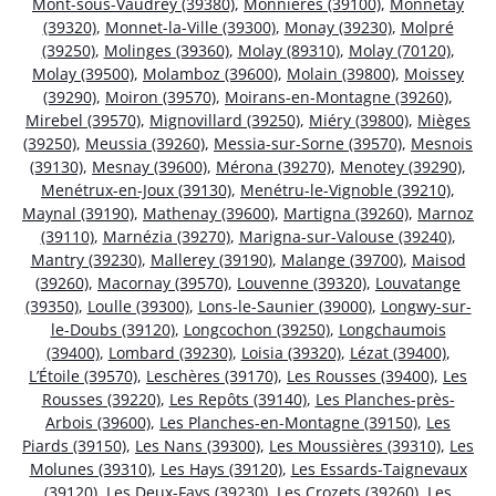
Mont-sous-Vaudrey (39380)
,
Monnières (39100)
,
Monnetay
(39320)
,
Monnet-la-Ville (39300)
,
Monay (39230)
,
Molpré
(39250)
,
Molinges (39360)
,
Molay (89310)
,
Molay (70120)
,
Molay (39500)
,
Molamboz (39600)
,
Molain (39800)
,
Moissey
(39290)
,
Moiron (39570)
,
Moirans-en-Montagne (39260)
,
Mirebel (39570)
,
Mignovillard (39250)
,
Miéry (39800)
,
Mièges
(39250)
,
Meussia (39260)
,
Messia-sur-Sorne (39570)
,
Mesnois
(39130)
,
Mesnay (39600)
,
Mérona (39270)
,
Menotey (39290)
,
Menétrux-en-Joux (39130)
,
Menétru-le-Vignoble (39210)
,
Maynal (39190)
,
Mathenay (39600)
,
Martigna (39260)
,
Marnoz
(39110)
,
Marnézia (39270)
,
Marigna-sur-Valouse (39240)
,
Mantry (39230)
,
Mallerey (39190)
,
Malange (39700)
,
Maisod
(39260)
,
Macornay (39570)
,
Louvenne (39320)
,
Louvatange
(39350)
,
Loulle (39300)
,
Lons-le-Saunier (39000)
,
Longwy-sur-
le-Doubs (39120)
,
Longcochon (39250)
,
Longchaumois
(39400)
,
Lombard (39230)
,
Loisia (39320)
,
Lézat (39400)
,
L’Étoile (39570)
,
Leschères (39170)
,
Les Rousses (39400)
,
Les
Rousses (39220)
,
Les Repôts (39140)
,
Les Planches-près-
Arbois (39600)
,
Les Planches-en-Montagne (39150)
,
Les
Piards (39150)
,
Les Nans (39300)
,
Les Moussières (39310)
,
Les
Molunes (39310)
,
Les Hays (39120)
,
Les Essards-Taignevaux
(39120)
,
Les Deux-Fays (39230)
,
Les Crozets (39260)
,
Les