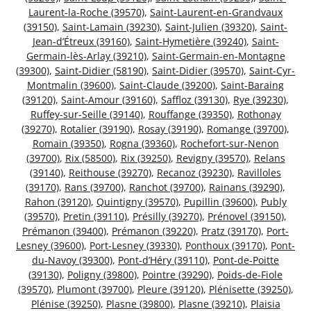
Laurent-la-Roche (39570)
,
Saint-Laurent-en-Grandvaux
(39150)
,
Saint-Lamain (39230)
,
Saint-Julien (39320)
,
Saint-
Jean-d’Étreux (39160)
,
Saint-Hymetière (39240)
,
Saint-
Germain-lès-Arlay (39210)
,
Saint-Germain-en-Montagne
(39300)
,
Saint-Didier (58190)
,
Saint-Didier (39570)
,
Saint-Cyr-
Montmalin (39600)
,
Saint-Claude (39200)
,
Saint-Baraing
(39120)
,
Saint-Amour (39160)
,
Saffloz (39130)
,
Rye (39230)
,
Ruffey-sur-Seille (39140)
,
Rouffange (39350)
,
Rothonay
(39270)
,
Rotalier (39190)
,
Rosay (39190)
,
Romange (39700)
,
Romain (39350)
,
Rogna (39360)
,
Rochefort-sur-Nenon
(39700)
,
Rix (58500)
,
Rix (39250)
,
Revigny (39570)
,
Relans
(39140)
,
Reithouse (39270)
,
Recanoz (39230)
,
Ravilloles
(39170)
,
Rans (39700)
,
Ranchot (39700)
,
Rainans (39290)
,
Rahon (39120)
,
Quintigny (39570)
,
Pupillin (39600)
,
Publy
(39570)
,
Pretin (39110)
,
Présilly (39270)
,
Prénovel (39150)
,
Prémanon (39400)
,
Prémanon (39220)
,
Pratz (39170)
,
Port-
Lesney (39600)
,
Port-Lesney (39330)
,
Ponthoux (39170)
,
Pont-
du-Navoy (39300)
,
Pont-d’Héry (39110)
,
Pont-de-Poitte
(39130)
,
Poligny (39800)
,
Pointre (39290)
,
Poids-de-Fiole
(39570)
,
Plumont (39700)
,
Pleure (39120)
,
Plénisette (39250)
,
Plénise (39250)
,
Plasne (39800)
,
Plasne (39210)
,
Plaisia