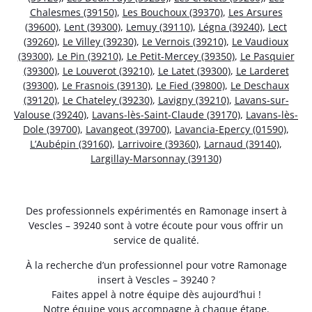
Chalesmes (39150)
,
Les Bouchoux (39370)
,
Les Arsures
(39600)
,
Lent (39300)
,
Lemuy (39110)
,
Légna (39240)
,
Lect
(39260)
,
Le Villey (39230)
,
Le Vernois (39210)
,
Le Vaudioux
(39300)
,
Le Pin (39210)
,
Le Petit-Mercey (39350)
,
Le Pasquier
(39300)
,
Le Louverot (39210)
,
Le Latet (39300)
,
Le Larderet
(39300)
,
Le Frasnois (39130)
,
Le Fied (39800)
,
Le Deschaux
(39120)
,
Le Chateley (39230)
,
Lavigny (39210)
,
Lavans-sur-
Valouse (39240)
,
Lavans-lès-Saint-Claude (39170)
,
Lavans-lès-
Dole (39700)
,
Lavangeot (39700)
,
Lavancia-Epercy (01590)
,
L’Aubépin (39160)
,
Larrivoire (39360)
,
Larnaud (39140)
,
Largillay-Marsonnay (39130)
Des professionnels expérimentés en Ramonage insert à
Vescles – 39240 sont à votre écoute pour vous offrir un
service de qualité.
À la recherche d’un professionnel pour votre Ramonage
insert à Vescles – 39240 ?
Faites appel à notre équipe dès aujourd’hui !
Notre équipe vous accompagne à chaque étape.