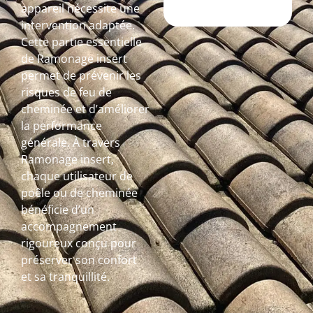
appareil nécessite une
intervention adaptée.
Cette partie essentielle
de Ramonage insert
permet de prévenir les
risques de feu de
cheminée et d’améliorer
la performance
générale. À travers
Ramonage insert,
chaque utilisateur de
poêle ou de cheminée
bénéficie d’un
accompagnement
rigoureux conçu pour
préserver son confort
et sa tranquillité.