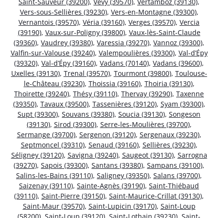
Saint-Sauveur (39200)
,
Vevy (39570)
,
Vertamboz (39130)
,
Vers-sous-Sellières (39230)
,
Vers-en-Montagne (39300)
,
Vernantois (39570)
,
Véria (39160)
,
Verges (39570)
,
Vercia
(39190)
,
Vaux-sur-Poligny (39800)
,
Vaux-lès-Saint-Claude
(39360)
,
Vaudrey (39380)
,
Varessia (39270)
,
Vannoz (39300)
,
Valfin-sur-Valouse (39240)
,
Valempoulières (39300)
,
Val-d’Épy
(39320)
,
Val-d’Épy (39160)
,
Vadans (70140)
,
Vadans (39600)
,
Uxelles (39130)
,
Trenal (39570)
,
Tourmont (39800)
,
Toulouse-
le-Château (39230)
,
Thoissia (39160)
,
Thoiria (39130)
,
Thoirette (39240)
,
Thésy (39110)
,
Thervay (39290)
,
Taxenne
(39350)
,
Tavaux (39500)
,
Tassenières (39120)
,
Syam (39300)
,
Supt (39300)
,
Souvans (39380)
,
Soucia (39130)
,
Songeson
(39130)
,
Sirod (39300)
,
Serre-les-Moulières (39700)
,
Sermange (39700)
,
Sergenon (39120)
,
Sergenaux (39230)
,
Septmoncel (39310)
,
Senaud (39160)
,
Sellières (39230)
,
Séligney (39120)
,
Savigna (39240)
,
Saugeot (39130)
,
Sarrogna
(39270)
,
Sapois (39300)
,
Santans (39380)
,
Sampans (39100)
,
Salins-les-Bains (39110)
,
Saligney (39350)
,
Salans (39700)
,
Saizenay (39110)
,
Sainte-Agnès (39190)
,
Saint-Thiébaud
(39110)
,
Saint-Pierre (39150)
,
Saint-Maurice-Crillat (39130)
,
Saint-Maur (39570)
,
Saint-Lupicin (39170)
,
Saint-Loup
(58200)
,
Saint-Loup (39120)
,
Saint-Lothain (39230)
,
Saint-