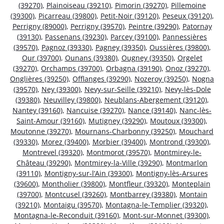
(39270)
,
Plainoiseau (39210)
,
Pimorin (39270)
,
Pillemoine
(39300)
,
Picarreau (39800)
,
Petit-Noir (39120)
,
Peseux (39120)
,
Perrigny (89000)
,
Perrigny (39570)
,
Peintre (39290)
,
Patornay
(39130)
,
Passenans (39230)
,
Parcey (39100)
,
Pannessières
(39570)
,
Pagnoz (39330)
,
Pagney (39350)
,
Oussières (39800)
,
Our (39700)
,
Ounans (39380)
,
Ougney (39350)
,
Orgelet
(39270)
,
Orchamps (39700)
,
Orbagna (39190)
,
Onoz (39270)
,
Onglières (39250)
,
Offlanges (39290)
,
Nozeroy (39250)
,
Nogna
(39570)
,
Ney (39300)
,
Nevy-sur-Seille (39210)
,
Nevy-lès-Dole
(39380)
,
Neuvilley (39800)
,
Neublans-Abergement (39120)
,
Nantey (39160)
,
Nancuise (39270)
,
Nance (39140)
,
Nanc-lès-
Saint-Amour (39160)
,
Mutigney (39290)
,
Moutoux (39300)
,
Moutonne (39270)
,
Mournans-Charbonny (39250)
,
Mouchard
(39330)
,
Morez (39400)
,
Morbier (39400)
,
Montrond (39300)
,
Montrevel (39320)
,
Montmorot (39570)
,
Montmirey-le-
Château (39290)
,
Montmirey-la-Ville (39290)
,
Montmarlon
(39110)
,
Montigny-sur-l’Ain (39300)
,
Montigny-lès-Arsures
(39600)
,
Montholier (39800)
,
Montfleur (39320)
,
Monteplain
(39700)
,
Montcusel (39260)
,
Montbarrey (39380)
,
Montain
(39210)
,
Montaigu (39570)
,
Montagna-le-Templier (39320)
,
Montagna-le-Reconduit (39160)
,
Mont-sur-Monnet (39300)
,