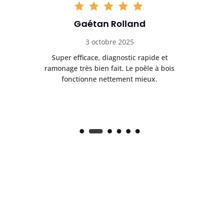
Gaétan Rolland
3 octobre 2025
tre
Super efficace, diagnostic rapide et
Le
t
ramonage très bien fait. Le poêle à bois
ét
fonctionne nettement mieux.