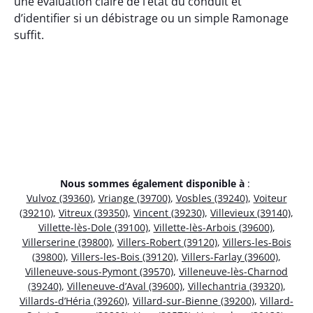
une évaluation claire de l’état du conduit et
d’identifier si un débistrage ou un simple Ramonage
suffit.
Nous sommes également disponible à
:
Vulvoz (39360)
,
Vriange (39700)
,
Vosbles (39240)
,
Voiteur
(39210)
,
Vitreux (39350)
,
Vincent (39230)
,
Villevieux (39140)
,
Villette-lès-Dole (39100)
,
Villette-lès-Arbois (39600)
,
Villerserine (39800)
,
Villers-Robert (39120)
,
Villers-les-Bois
(39800)
,
Villers-les-Bois (39120)
,
Villers-Farlay (39600)
,
Villeneuve-sous-Pymont (39570)
,
Villeneuve-lès-Charnod
(39240)
,
Villeneuve-d’Aval (39600)
,
Villechantria (39320)
,
Villards-d’Héria (39260)
,
Villard-sur-Bienne (39200)
,
Villard-