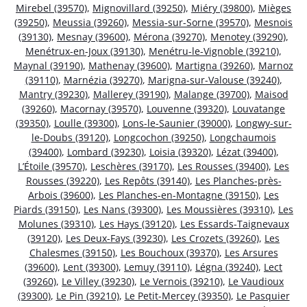
Mirebel (39570)
,
Mignovillard (39250)
,
Miéry (39800)
,
Mièges
(39250)
,
Meussia (39260)
,
Messia-sur-Sorne (39570)
,
Mesnois
(39130)
,
Mesnay (39600)
,
Mérona (39270)
,
Menotey (39290)
,
Menétrux-en-Joux (39130)
,
Menétru-le-Vignoble (39210)
,
Maynal (39190)
,
Mathenay (39600)
,
Martigna (39260)
,
Marnoz
(39110)
,
Marnézia (39270)
,
Marigna-sur-Valouse (39240)
,
Mantry (39230)
,
Mallerey (39190)
,
Malange (39700)
,
Maisod
(39260)
,
Macornay (39570)
,
Louvenne (39320)
,
Louvatange
(39350)
,
Loulle (39300)
,
Lons-le-Saunier (39000)
,
Longwy-sur-
le-Doubs (39120)
,
Longcochon (39250)
,
Longchaumois
(39400)
,
Lombard (39230)
,
Loisia (39320)
,
Lézat (39400)
,
L’Étoile (39570)
,
Leschères (39170)
,
Les Rousses (39400)
,
Les
Rousses (39220)
,
Les Repôts (39140)
,
Les Planches-près-
Arbois (39600)
,
Les Planches-en-Montagne (39150)
,
Les
Piards (39150)
,
Les Nans (39300)
,
Les Moussières (39310)
,
Les
Molunes (39310)
,
Les Hays (39120)
,
Les Essards-Taignevaux
(39120)
,
Les Deux-Fays (39230)
,
Les Crozets (39260)
,
Les
Chalesmes (39150)
,
Les Bouchoux (39370)
,
Les Arsures
(39600)
,
Lent (39300)
,
Lemuy (39110)
,
Légna (39240)
,
Lect
(39260)
,
Le Villey (39230)
,
Le Vernois (39210)
,
Le Vaudioux
(39300)
,
Le Pin (39210)
,
Le Petit-Mercey (39350)
,
Le Pasquier