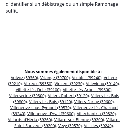
d’identifier si un débistrage ou un simple Ramonage
suffit.
Nous sommes également disponible à
:
Vulvoz (39360)
,
Vriange (39700)
,
Vosbles (39240)
,
Voiteur
(39210)
,
Vitreux (39350)
,
Vincent (39230)
,
Villevieux (39140)
,
Villette-lès-Dole (39100)
,
Villette-lès-Arbois (39600)
,
Villerserine (39800)
,
Villers-Robert (39120)
,
Villers-les-Bois
(39800)
,
Villers-les-Bois (39120)
,
Villers-Farlay (39600)
,
Villeneuve-sous-Pymont (39570)
,
Villeneuve-lès-Charnod
(39240)
,
Villeneuve-d’Aval (39600)
,
Villechantria (39320)
,
Villards-d’Héria (39260)
,
Villard-sur-Bienne (39200)
,
Villard-
Saint-Sauveur (39200)
,
Vevy (39570)
,
Vescles (39240)
,