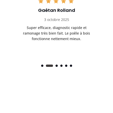
Gaétan Rolland
3 octobre 2025
tre
Super efficace, diagnostic rapide et
Le
t
ramonage très bien fait. Le poêle à bois
ét
fonctionne nettement mieux.