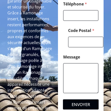
garantir un usage fiable
Téléphone
*
et sécurisé du foyer.
Grâce à Ramonage
insert, les installations
restent performantes,
Code Postal
*
propres et conformes
aux exigences de
sécurité actuelles. Qu’il
s’agisse d’un Ramonage
poêle à granulés, d’un
Message
Ramonage poêle à bois,
d’un Ramonage insert
ou d’un Ramonage
chaudière, chaque
appareil nécessite une
intervention adaptée.
Cette partie essentielle
de Ramonage insert
ENVOYER
permet de prévenir les