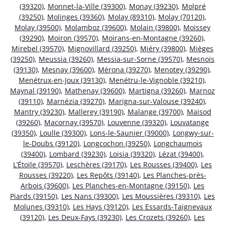
(39320)
,
Monnet-la-Ville (39300)
,
Monay (39230)
,
Molpré
(39250)
,
Molinges (39360)
,
Molay (89310)
,
Molay (70120)
,
Molay (39500)
,
Molamboz (39600)
,
Molain (39800)
,
Moissey
(39290)
,
Moiron (39570)
,
Moirans-en-Montagne (39260)
,
Mirebel (39570)
,
Mignovillard (39250)
,
Miéry (39800)
,
Mièges
(39250)
,
Meussia (39260)
,
Messia-sur-Sorne (39570)
,
Mesnois
(39130)
,
Mesnay (39600)
,
Mérona (39270)
,
Menotey (39290)
,
Menétrux-en-Joux (39130)
,
Menétru-le-Vignoble (39210)
,
Maynal (39190)
,
Mathenay (39600)
,
Martigna (39260)
,
Marnoz
(39110)
,
Marnézia (39270)
,
Marigna-sur-Valouse (39240)
,
Mantry (39230)
,
Mallerey (39190)
,
Malange (39700)
,
Maisod
(39260)
,
Macornay (39570)
,
Louvenne (39320)
,
Louvatange
(39350)
,
Loulle (39300)
,
Lons-le-Saunier (39000)
,
Longwy-sur-
le-Doubs (39120)
,
Longcochon (39250)
,
Longchaumois
(39400)
,
Lombard (39230)
,
Loisia (39320)
,
Lézat (39400)
,
L’Étoile (39570)
,
Leschères (39170)
,
Les Rousses (39400)
,
Les
Rousses (39220)
,
Les Repôts (39140)
,
Les Planches-près-
Arbois (39600)
,
Les Planches-en-Montagne (39150)
,
Les
Piards (39150)
,
Les Nans (39300)
,
Les Moussières (39310)
,
Les
Molunes (39310)
,
Les Hays (39120)
,
Les Essards-Taignevaux
(39120)
,
Les Deux-Fays (39230)
,
Les Crozets (39260)
,
Les