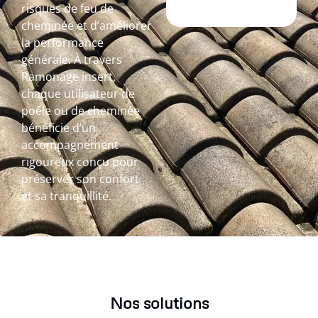
risques de feu de
cheminée et d’améliorer
la performance
générale. À travers
Ramonage insert,
chaque utilisateur de
poêle ou de cheminée
bénéficie d’un
accompagnement
rigoureux conçu pour
préserver son confort
et sa tranquillité.
Nos solutions