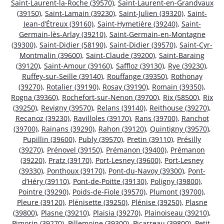
Saint-Laurent-la-Roche (39570)
,
Saint-Laurent-en-Grandvaux
(39150)
,
Saint-Lamain (39230)
,
Saint-Julien (39320)
,
Saint-
Jean-d’Étreux (39160)
,
Saint-Hymetière (39240)
,
Saint-
Germain-lès-Arlay (39210)
,
Saint-Germain-en-Montagne
(39300)
,
Saint-Didier (58190)
,
Saint-Didier (39570)
,
Saint-Cyr-
Montmalin (39600)
,
Saint-Claude (39200)
,
Saint-Baraing
(39120)
,
Saint-Amour (39160)
,
Saffloz (39130)
,
Rye (39230)
,
Ruffey-sur-Seille (39140)
,
Rouffange (39350)
,
Rothonay
(39270)
,
Rotalier (39190)
,
Rosay (39190)
,
Romain (39350)
,
Rogna (39360)
,
Rochefort-sur-Nenon (39700)
,
Rix (58500)
,
Rix
(39250)
,
Revigny (39570)
,
Relans (39140)
,
Reithouse (39270)
,
Recanoz (39230)
,
Ravilloles (39170)
,
Rans (39700)
,
Ranchot
(39700)
,
Rainans (39290)
,
Rahon (39120)
,
Quintigny (39570)
,
Pupillin (39600)
,
Publy (39570)
,
Pretin (39110)
,
Présilly
(39270)
,
Prénovel (39150)
,
Prémanon (39400)
,
Prémanon
(39220)
,
Pratz (39170)
,
Port-Lesney (39600)
,
Port-Lesney
(39330)
,
Ponthoux (39170)
,
Pont-du-Navoy (39300)
,
Pont-
d’Héry (39110)
,
Pont-de-Poitte (39130)
,
Poligny (39800)
,
Pointre (39290)
,
Poids-de-Fiole (39570)
,
Plumont (39700)
,
Pleure (39120)
,
Plénisette (39250)
,
Plénise (39250)
,
Plasne
(39800)
,
Plasne (39210)
,
Plaisia (39270)
,
Plainoiseau (39210)
,
Pimorin (39270)
,
Pillemoine (39300)
,
Picarreau (39800)
,
Petit-