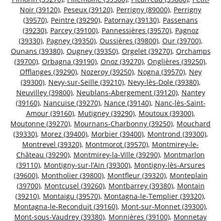
Noir (39120)
,
Peseux (39120)
,
Perrigny (89000)
,
Perrigny
(39570)
,
Peintre (39290)
,
Patornay (39130)
,
Passenans
(39230)
,
Parcey (39100)
,
Pannessières (39570)
,
Pagnoz
(39330)
,
Pagney (39350)
,
Oussières (39800)
,
Our (39700)
,
Ounans (39380)
,
Ougney (39350)
,
Orgelet (39270)
,
Orchamps
(39700)
,
Orbagna (39190)
,
Onoz (39270)
,
Onglières (39250)
,
Offlanges (39290)
,
Nozeroy (39250)
,
Nogna (39570)
,
Ney
(39300)
,
Nevy-sur-Seille (39210)
,
Nevy-lès-Dole (39380)
,
Neuvilley (39800)
,
Neublans-Abergement (39120)
,
Nantey
(39160)
,
Nancuise (39270)
,
Nance (39140)
,
Nanc-lès-Saint-
Amour (39160)
,
Mutigney (39290)
,
Moutoux (39300)
,
Moutonne (39270)
,
Mournans-Charbonny (39250)
,
Mouchard
(39330)
,
Morez (39400)
,
Morbier (39400)
,
Montrond (39300)
,
Montrevel (39320)
,
Montmorot (39570)
,
Montmirey-le-
Château (39290)
,
Montmirey-la-Ville (39290)
,
Montmarlon
(39110)
,
Montigny-sur-l’Ain (39300)
,
Montigny-lès-Arsures
(39600)
,
Montholier (39800)
,
Montfleur (39320)
,
Monteplain
(39700)
,
Montcusel (39260)
,
Montbarrey (39380)
,
Montain
(39210)
,
Montaigu (39570)
,
Montagna-le-Templier (39320)
,
Montagna-le-Reconduit (39160)
,
Mont-sur-Monnet (39300)
,
Mont-sous-Vaudrey (39380)
,
Monnières (39100)
,
Monnetay