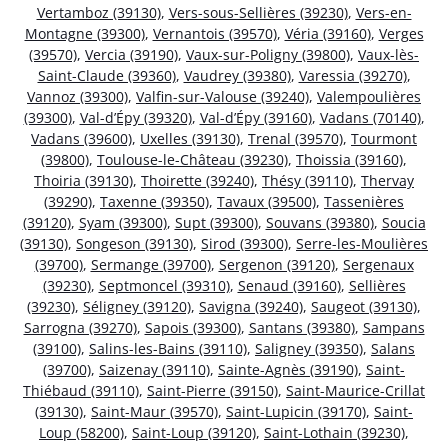
Vertamboz (39130)
,
Vers-sous-Sellières (39230)
,
Vers-en-
Montagne (39300)
,
Vernantois (39570)
,
Véria (39160)
,
Verges
(39570)
,
Vercia (39190)
,
Vaux-sur-Poligny (39800)
,
Vaux-lès-
Saint-Claude (39360)
,
Vaudrey (39380)
,
Varessia (39270)
,
Vannoz (39300)
,
Valfin-sur-Valouse (39240)
,
Valempoulières
(39300)
,
Val-d’Épy (39320)
,
Val-d’Épy (39160)
,
Vadans (70140)
,
Vadans (39600)
,
Uxelles (39130)
,
Trenal (39570)
,
Tourmont
(39800)
,
Toulouse-le-Château (39230)
,
Thoissia (39160)
,
Thoiria (39130)
,
Thoirette (39240)
,
Thésy (39110)
,
Thervay
(39290)
,
Taxenne (39350)
,
Tavaux (39500)
,
Tassenières
(39120)
,
Syam (39300)
,
Supt (39300)
,
Souvans (39380)
,
Soucia
(39130)
,
Songeson (39130)
,
Sirod (39300)
,
Serre-les-Moulières
(39700)
,
Sermange (39700)
,
Sergenon (39120)
,
Sergenaux
(39230)
,
Septmoncel (39310)
,
Senaud (39160)
,
Sellières
(39230)
,
Séligney (39120)
,
Savigna (39240)
,
Saugeot (39130)
,
Sarrogna (39270)
,
Sapois (39300)
,
Santans (39380)
,
Sampans
(39100)
,
Salins-les-Bains (39110)
,
Saligney (39350)
,
Salans
(39700)
,
Saizenay (39110)
,
Sainte-Agnès (39190)
,
Saint-
Thiébaud (39110)
,
Saint-Pierre (39150)
,
Saint-Maurice-Crillat
(39130)
,
Saint-Maur (39570)
,
Saint-Lupicin (39170)
,
Saint-
Loup (58200)
,
Saint-Loup (39120)
,
Saint-Lothain (39230)
,