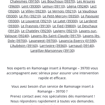
Chalesmes (39150)
,
Les Bouchoux (39370)
,
Les Arsures
(39600)
,
Lent (39300)
,
Lemuy (39110)
,
Légna (39240)
,
Lect
(39260)
,
Le Villey (39230)
,
Le Vernois (39210)
,
Le Vaudioux
(39300)
,
Le Pin (39210)
,
Le Petit-Mercey (39350)
,
Le Pasquier
(39300)
,
Le Louverot (39210)
,
Le Latet (39300)
,
Le Larderet
(39300)
,
Le Frasnois (39130)
,
Le Fied (39800)
,
Le Deschaux
(39120)
,
Le Chateley (39230)
,
Lavigny (39210)
,
Lavans-sur-
Valouse (39240)
,
Lavans-lès-Saint-Claude (39170)
,
Lavans-lès-
Dole (39700)
,
Lavangeot (39700)
,
Lavancia-Epercy (01590)
,
L’Aubépin (39160)
,
Larrivoire (39360)
,
Larnaud (39140)
,
Largillay-Marsonnay (39130)
Nos experts en Ramonage insert à Romange – 39700 vous
accompagnent avec sérieux pour assurer une intervention
rapide et efficace.
Vous avez besoin d’un service de Ramonage insert à
Romange – 39700 ?
Prenez contact avec nos spécialistes dès maintenant !
Nous répondons rapidement à toutes vos demandes.