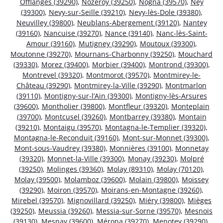
Offlanges (39290)
,
Nozeroy (39250)
,
Nogna (39570)
,
Ney
(39300)
,
Nevy-sur-Seille (39210)
,
Nevy-lès-Dole (39380)
,
Neuvilley (39800)
,
Neublans-Abergement (39120)
,
Nantey
(39160)
,
Nancuise (39270)
,
Nance (39140)
,
Nanc-lès-Saint-
Amour (39160)
,
Mutigney (39290)
,
Moutoux (39300)
,
Moutonne (39270)
,
Mournans-Charbonny (39250)
,
Mouchard
(39330)
,
Morez (39400)
,
Morbier (39400)
,
Montrond (39300)
,
Montrevel (39320)
,
Montmorot (39570)
,
Montmirey-le-
Château (39290)
,
Montmirey-la-Ville (39290)
,
Montmarlon
(39110)
,
Montigny-sur-l’Ain (39300)
,
Montigny-lès-Arsures
(39600)
,
Montholier (39800)
,
Montfleur (39320)
,
Monteplain
(39700)
,
Montcusel (39260)
,
Montbarrey (39380)
,
Montain
(39210)
,
Montaigu (39570)
,
Montagna-le-Templier (39320)
,
Montagna-le-Reconduit (39160)
,
Mont-sur-Monnet (39300)
,
Mont-sous-Vaudrey (39380)
,
Monnières (39100)
,
Monnetay
(39320)
,
Monnet-la-Ville (39300)
,
Monay (39230)
,
Molpré
(39250)
,
Molinges (39360)
,
Molay (89310)
,
Molay (70120)
,
Molay (39500)
,
Molamboz (39600)
,
Molain (39800)
,
Moissey
(39290)
,
Moiron (39570)
,
Moirans-en-Montagne (39260)
,
Mirebel (39570)
,
Mignovillard (39250)
,
Miéry (39800)
,
Mièges
(39250)
,
Meussia (39260)
,
Messia-sur-Sorne (39570)
,
Mesnois
(39130)
,
Mesnay (39600)
,
Mérona (39270)
,
Menotey (39290)
,