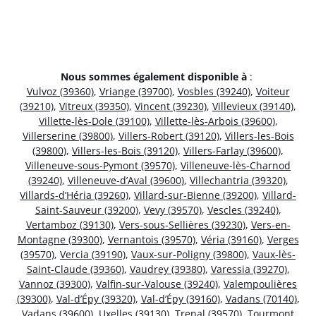
Nous sommes également disponible à
:
Vulvoz (39360)
,
Vriange (39700)
,
Vosbles (39240)
,
Voiteur
(39210)
,
Vitreux (39350)
,
Vincent (39230)
,
Villevieux (39140)
,
Villette-lès-Dole (39100)
,
Villette-lès-Arbois (39600)
,
Villerserine (39800)
,
Villers-Robert (39120)
,
Villers-les-Bois
(39800)
,
Villers-les-Bois (39120)
,
Villers-Farlay (39600)
,
Villeneuve-sous-Pymont (39570)
,
Villeneuve-lès-Charnod
(39240)
,
Villeneuve-d’Aval (39600)
,
Villechantria (39320)
,
Villards-d’Héria (39260)
,
Villard-sur-Bienne (39200)
,
Villard-
Saint-Sauveur (39200)
,
Vevy (39570)
,
Vescles (39240)
,
Vertamboz (39130)
,
Vers-sous-Sellières (39230)
,
Vers-en-
Montagne (39300)
,
Vernantois (39570)
,
Véria (39160)
,
Verges
(39570)
,
Vercia (39190)
,
Vaux-sur-Poligny (39800)
,
Vaux-lès-
Saint-Claude (39360)
,
Vaudrey (39380)
,
Varessia (39270)
,
Vannoz (39300)
,
Valfin-sur-Valouse (39240)
,
Valempoulières
(39300)
,
Val-d’Épy (39320)
,
Val-d’Épy (39160)
,
Vadans (70140)
,
Vadans (39600)
,
Uxelles (39130)
,
Trenal (39570)
,
Tourmont