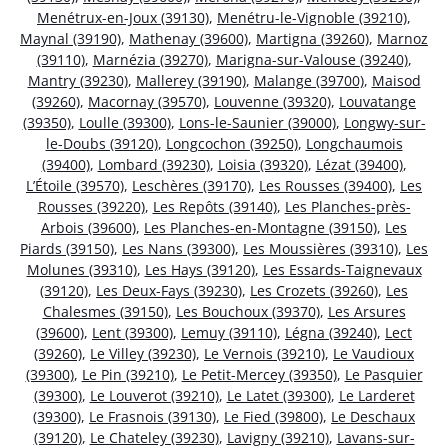
Menétrux-en-Joux (39130)
,
Menétru-le-Vignoble (39210)
,
Maynal (39190)
,
Mathenay (39600)
,
Martigna (39260)
,
Marnoz
(39110)
,
Marnézia (39270)
,
Marigna-sur-Valouse (39240)
,
Mantry (39230)
,
Mallerey (39190)
,
Malange (39700)
,
Maisod
(39260)
,
Macornay (39570)
,
Louvenne (39320)
,
Louvatange
(39350)
,
Loulle (39300)
,
Lons-le-Saunier (39000)
,
Longwy-sur-
le-Doubs (39120)
,
Longcochon (39250)
,
Longchaumois
(39400)
,
Lombard (39230)
,
Loisia (39320)
,
Lézat (39400)
,
L’Étoile (39570)
,
Leschères (39170)
,
Les Rousses (39400)
,
Les
Rousses (39220)
,
Les Repôts (39140)
,
Les Planches-près-
Arbois (39600)
,
Les Planches-en-Montagne (39150)
,
Les
Piards (39150)
,
Les Nans (39300)
,
Les Moussières (39310)
,
Les
Molunes (39310)
,
Les Hays (39120)
,
Les Essards-Taignevaux
(39120)
,
Les Deux-Fays (39230)
,
Les Crozets (39260)
,
Les
Chalesmes (39150)
,
Les Bouchoux (39370)
,
Les Arsures
(39600)
,
Lent (39300)
,
Lemuy (39110)
,
Légna (39240)
,
Lect
(39260)
,
Le Villey (39230)
,
Le Vernois (39210)
,
Le Vaudioux
(39300)
,
Le Pin (39210)
,
Le Petit-Mercey (39350)
,
Le Pasquier
(39300)
,
Le Louverot (39210)
,
Le Latet (39300)
,
Le Larderet
(39300)
,
Le Frasnois (39130)
,
Le Fied (39800)
,
Le Deschaux
(39120)
,
Le Chateley (39230)
,
Lavigny (39210)
,
Lavans-sur-