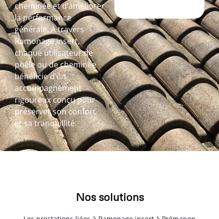
cheminée et d’améliorer
la performance
générale. À travers
Ramonage insert,
chaque utilisateur de
poêle ou de cheminée
bénéficie d’un
accompagnement
rigoureux conçu pour
préserver son confort
et sa tranquillité.
Nos solutions
Les prestations liées à Ramonage insert à Prémanon