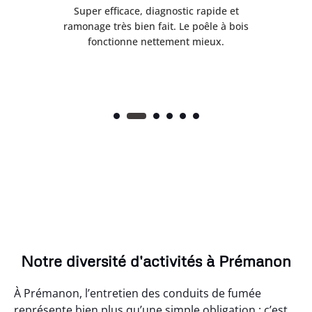
tre
Super efficace, diagnostic rapide et
Le
t
ramonage très bien fait. Le poêle à bois
ét
fonctionne nettement mieux.
Notre diversité d'activités à Prémanon
À Prémanon, l’entretien des conduits de fumée
représente bien plus qu’une simple obligation : c’est