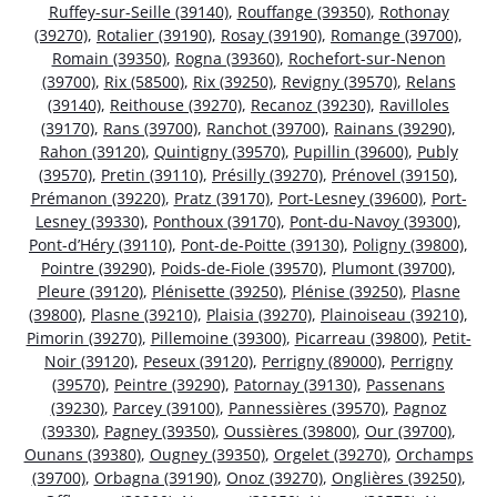
Ruffey-sur-Seille (39140)
,
Rouffange (39350)
,
Rothonay
(39270)
,
Rotalier (39190)
,
Rosay (39190)
,
Romange (39700)
,
Romain (39350)
,
Rogna (39360)
,
Rochefort-sur-Nenon
(39700)
,
Rix (58500)
,
Rix (39250)
,
Revigny (39570)
,
Relans
(39140)
,
Reithouse (39270)
,
Recanoz (39230)
,
Ravilloles
(39170)
,
Rans (39700)
,
Ranchot (39700)
,
Rainans (39290)
,
Rahon (39120)
,
Quintigny (39570)
,
Pupillin (39600)
,
Publy
(39570)
,
Pretin (39110)
,
Présilly (39270)
,
Prénovel (39150)
,
Prémanon (39220)
,
Pratz (39170)
,
Port-Lesney (39600)
,
Port-
Lesney (39330)
,
Ponthoux (39170)
,
Pont-du-Navoy (39300)
,
Pont-d’Héry (39110)
,
Pont-de-Poitte (39130)
,
Poligny (39800)
,
Pointre (39290)
,
Poids-de-Fiole (39570)
,
Plumont (39700)
,
Pleure (39120)
,
Plénisette (39250)
,
Plénise (39250)
,
Plasne
(39800)
,
Plasne (39210)
,
Plaisia (39270)
,
Plainoiseau (39210)
,
Pimorin (39270)
,
Pillemoine (39300)
,
Picarreau (39800)
,
Petit-
Noir (39120)
,
Peseux (39120)
,
Perrigny (89000)
,
Perrigny
(39570)
,
Peintre (39290)
,
Patornay (39130)
,
Passenans
(39230)
,
Parcey (39100)
,
Pannessières (39570)
,
Pagnoz
(39330)
,
Pagney (39350)
,
Oussières (39800)
,
Our (39700)
,
Ounans (39380)
,
Ougney (39350)
,
Orgelet (39270)
,
Orchamps
(39700)
,
Orbagna (39190)
,
Onoz (39270)
,
Onglières (39250)
,