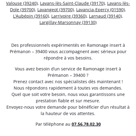
Valouse (39240)
,
Lavans-lès-Saint-Claude (39170)
,
Lavans-lès-
Dole (39700)
,
Lavangeot (39700)
,
Lavancia-Epercy (01590)
,
L’Aubépin (39160)
,
Larrivoire (39360)
,
Larnaud (39140)
,
Largillay-Marsonnay (39130)
Des professionnels expérimentés en Ramonage insert à
Prémanon – 39400 vous accompagnent avec sérieux pour
répondre à vos besoins.
Vous avez besoin d’un service de Ramonage insert à
Prémanon – 39400 ?
Prenez contact avec nos spécialistes dès maintenant !
Nous répondons rapidement à toutes vos demandes.
Quel que soit votre besoin, nous vous garantissons une
prestation fiable et sur mesure.
Envoyez-nous votre demande pour bénéficier d’un résultat à
la hauteur de vos attentes.
Par téléphone au
07.56.78.02.30