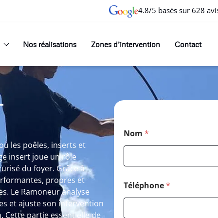
4.8/5 basés sur 628 avi
Nos réalisations
Zones d’intervention
Contact
T
Nom
*
 les poêles, inserts et
e insert joue un rôle
curisé du foyer. Grâce à
erformantes, propres et
Téléphone
*
les. Le Ramoneur analyse
es et ajuste son intervention
. Cette partie essentielle de