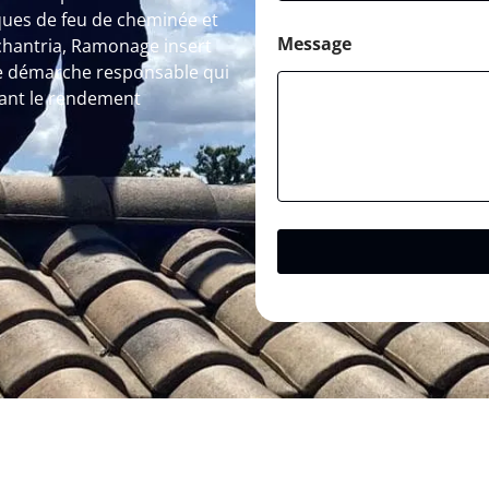
ques de feu de cheminée et
Message
echantria, Ramonage insert
ne démarche responsable qui
sant le rendement