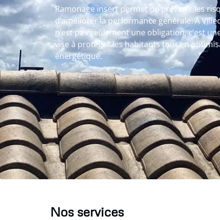
Ramonage insert permet de prévenir les ris
d’améliorer la performance générale. A Vill
n’est pas seulement une obligation, c’est u
vise à protéger les habitants tout en optimi
énergétique.
Nos services