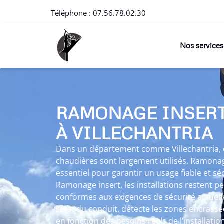
Téléphone :
07.56.78.02.30
Nos services
RAMONAGE INSER
À VILLECHANTRIA
Dans un département comme Villechantria, où
chaudières sont largement utilisés, Ramonag
essentiel pour garantir un usage fiable et sé
Ramonage insert, les installations restent p
conformes aux exigences de sécurité actuel
l’état du conduit, détecte les zones encrassé
en fonction des besoins réels de l’installation