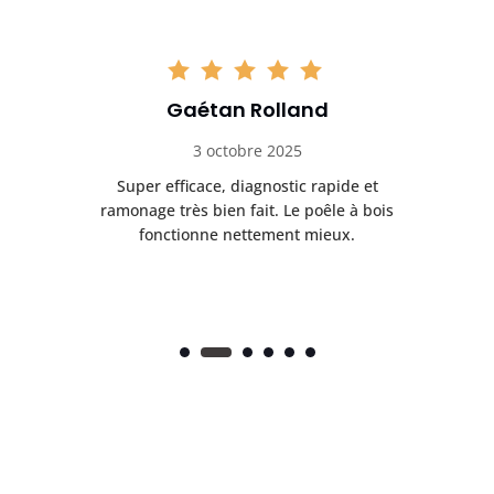
Gaétan Rolland
3 octobre 2025
tre
Super efficace, diagnostic rapide et
Le
t
ramonage très bien fait. Le poêle à bois
ét
fonctionne nettement mieux.