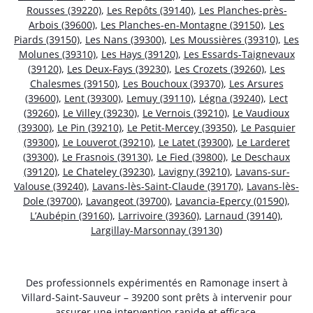
Rousses (39220)
,
Les Repôts (39140)
,
Les Planches-près-
Arbois (39600)
,
Les Planches-en-Montagne (39150)
,
Les
Piards (39150)
,
Les Nans (39300)
,
Les Moussières (39310)
,
Les
Molunes (39310)
,
Les Hays (39120)
,
Les Essards-Taignevaux
(39120)
,
Les Deux-Fays (39230)
,
Les Crozets (39260)
,
Les
Chalesmes (39150)
,
Les Bouchoux (39370)
,
Les Arsures
(39600)
,
Lent (39300)
,
Lemuy (39110)
,
Légna (39240)
,
Lect
(39260)
,
Le Villey (39230)
,
Le Vernois (39210)
,
Le Vaudioux
(39300)
,
Le Pin (39210)
,
Le Petit-Mercey (39350)
,
Le Pasquier
(39300)
,
Le Louverot (39210)
,
Le Latet (39300)
,
Le Larderet
(39300)
,
Le Frasnois (39130)
,
Le Fied (39800)
,
Le Deschaux
(39120)
,
Le Chateley (39230)
,
Lavigny (39210)
,
Lavans-sur-
Valouse (39240)
,
Lavans-lès-Saint-Claude (39170)
,
Lavans-lès-
Dole (39700)
,
Lavangeot (39700)
,
Lavancia-Epercy (01590)
,
L’Aubépin (39160)
,
Larrivoire (39360)
,
Larnaud (39140)
,
Largillay-Marsonnay (39130)
Des professionnels expérimentés en Ramonage insert à
Villard-Saint-Sauveur – 39200 sont prêts à intervenir pour
assurer une intervention rapide et efficace.