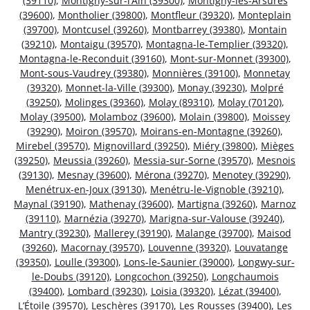
(39110)
,
Montigny-sur-l’Ain (39300)
,
Montigny-lès-Arsures
(39600)
,
Montholier (39800)
,
Montfleur (39320)
,
Monteplain
(39700)
,
Montcusel (39260)
,
Montbarrey (39380)
,
Montain
(39210)
,
Montaigu (39570)
,
Montagna-le-Templier (39320)
,
Montagna-le-Reconduit (39160)
,
Mont-sur-Monnet (39300)
,
Mont-sous-Vaudrey (39380)
,
Monnières (39100)
,
Monnetay
(39320)
,
Monnet-la-Ville (39300)
,
Monay (39230)
,
Molpré
(39250)
,
Molinges (39360)
,
Molay (89310)
,
Molay (70120)
,
Molay (39500)
,
Molamboz (39600)
,
Molain (39800)
,
Moissey
(39290)
,
Moiron (39570)
,
Moirans-en-Montagne (39260)
,
Mirebel (39570)
,
Mignovillard (39250)
,
Miéry (39800)
,
Mièges
(39250)
,
Meussia (39260)
,
Messia-sur-Sorne (39570)
,
Mesnois
(39130)
,
Mesnay (39600)
,
Mérona (39270)
,
Menotey (39290)
,
Menétrux-en-Joux (39130)
,
Menétru-le-Vignoble (39210)
,
Maynal (39190)
,
Mathenay (39600)
,
Martigna (39260)
,
Marnoz
(39110)
,
Marnézia (39270)
,
Marigna-sur-Valouse (39240)
,
Mantry (39230)
,
Mallerey (39190)
,
Malange (39700)
,
Maisod
(39260)
,
Macornay (39570)
,
Louvenne (39320)
,
Louvatange
(39350)
,
Loulle (39300)
,
Lons-le-Saunier (39000)
,
Longwy-sur-
le-Doubs (39120)
,
Longcochon (39250)
,
Longchaumois
(39400)
,
Lombard (39230)
,
Loisia (39320)
,
Lézat (39400)
,
L’Étoile (39570)
,
Leschères (39170)
,
Les Rousses (39400)
,
Les