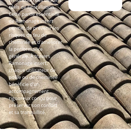
en fonction des besoins
réels de l’installation.
Cette partie essentielle
de Ramonage insert
permet de prévenir les
risques de feu de
cheminée et d’améliorer
la performance
générale. À travers
Ramonage insert,
chaque utilisateur de
poêle ou de cheminée
bénéficie d’un
accompagnement
rigoureux conçu pour
préserver son confort
et sa tranquillité.