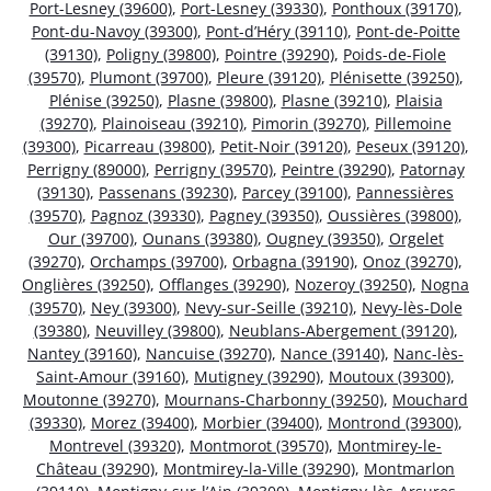
Port-Lesney (39600)
,
Port-Lesney (39330)
,
Ponthoux (39170)
,
Pont-du-Navoy (39300)
,
Pont-d’Héry (39110)
,
Pont-de-Poitte
(39130)
,
Poligny (39800)
,
Pointre (39290)
,
Poids-de-Fiole
(39570)
,
Plumont (39700)
,
Pleure (39120)
,
Plénisette (39250)
,
Plénise (39250)
,
Plasne (39800)
,
Plasne (39210)
,
Plaisia
(39270)
,
Plainoiseau (39210)
,
Pimorin (39270)
,
Pillemoine
(39300)
,
Picarreau (39800)
,
Petit-Noir (39120)
,
Peseux (39120)
,
Perrigny (89000)
,
Perrigny (39570)
,
Peintre (39290)
,
Patornay
(39130)
,
Passenans (39230)
,
Parcey (39100)
,
Pannessières
(39570)
,
Pagnoz (39330)
,
Pagney (39350)
,
Oussières (39800)
,
Our (39700)
,
Ounans (39380)
,
Ougney (39350)
,
Orgelet
(39270)
,
Orchamps (39700)
,
Orbagna (39190)
,
Onoz (39270)
,
Onglières (39250)
,
Offlanges (39290)
,
Nozeroy (39250)
,
Nogna
(39570)
,
Ney (39300)
,
Nevy-sur-Seille (39210)
,
Nevy-lès-Dole
(39380)
,
Neuvilley (39800)
,
Neublans-Abergement (39120)
,
Nantey (39160)
,
Nancuise (39270)
,
Nance (39140)
,
Nanc-lès-
Saint-Amour (39160)
,
Mutigney (39290)
,
Moutoux (39300)
,
Moutonne (39270)
,
Mournans-Charbonny (39250)
,
Mouchard
(39330)
,
Morez (39400)
,
Morbier (39400)
,
Montrond (39300)
,
Montrevel (39320)
,
Montmorot (39570)
,
Montmirey-le-
Château (39290)
,
Montmirey-la-Ville (39290)
,
Montmarlon