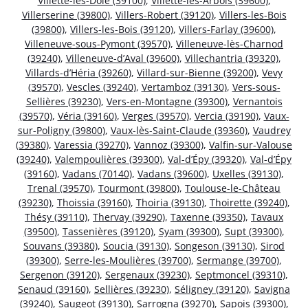
Villette-lès-Dole (39100)
,
Villette-lès-Arbois (39600)
,
Villerserine (39800)
,
Villers-Robert (39120)
,
Villers-les-Bois
(39800)
,
Villers-les-Bois (39120)
,
Villers-Farlay (39600)
,
Villeneuve-sous-Pymont (39570)
,
Villeneuve-lès-Charnod
(39240)
,
Villeneuve-d’Aval (39600)
,
Villechantria (39320)
,
Villards-d’Héria (39260)
,
Villard-sur-Bienne (39200)
,
Vevy
(39570)
,
Vescles (39240)
,
Vertamboz (39130)
,
Vers-sous-
Sellières (39230)
,
Vers-en-Montagne (39300)
,
Vernantois
(39570)
,
Véria (39160)
,
Verges (39570)
,
Vercia (39190)
,
Vaux-
sur-Poligny (39800)
,
Vaux-lès-Saint-Claude (39360)
,
Vaudrey
(39380)
,
Varessia (39270)
,
Vannoz (39300)
,
Valfin-sur-Valouse
(39240)
,
Valempoulières (39300)
,
Val-d’Épy (39320)
,
Val-d’Épy
(39160)
,
Vadans (70140)
,
Vadans (39600)
,
Uxelles (39130)
,
Trenal (39570)
,
Tourmont (39800)
,
Toulouse-le-Château
(39230)
,
Thoissia (39160)
,
Thoiria (39130)
,
Thoirette (39240)
,
Thésy (39110)
,
Thervay (39290)
,
Taxenne (39350)
,
Tavaux
(39500)
,
Tassenières (39120)
,
Syam (39300)
,
Supt (39300)
,
Souvans (39380)
,
Soucia (39130)
,
Songeson (39130)
,
Sirod
(39300)
,
Serre-les-Moulières (39700)
,
Sermange (39700)
,
Sergenon (39120)
,
Sergenaux (39230)
,
Septmoncel (39310)
,
Senaud (39160)
,
Sellières (39230)
,
Séligney (39120)
,
Savigna
(39240)
,
Saugeot (39130)
,
Sarrogna (39270)
,
Sapois (39300)
,