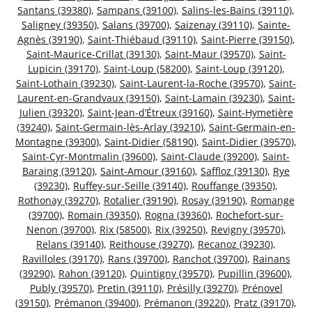
Santans (39380)
,
Sampans (39100)
,
Salins-les-Bains (39110)
,
Saligney (39350)
,
Salans (39700)
,
Saizenay (39110)
,
Sainte-
Agnès (39190)
,
Saint-Thiébaud (39110)
,
Saint-Pierre (39150)
,
Saint-Maurice-Crillat (39130)
,
Saint-Maur (39570)
,
Saint-
Lupicin (39170)
,
Saint-Loup (58200)
,
Saint-Loup (39120)
,
Saint-Lothain (39230)
,
Saint-Laurent-la-Roche (39570)
,
Saint-
Laurent-en-Grandvaux (39150)
,
Saint-Lamain (39230)
,
Saint-
Julien (39320)
,
Saint-Jean-d’Étreux (39160)
,
Saint-Hymetière
(39240)
,
Saint-Germain-lès-Arlay (39210)
,
Saint-Germain-en-
Montagne (39300)
,
Saint-Didier (58190)
,
Saint-Didier (39570)
,
Saint-Cyr-Montmalin (39600)
,
Saint-Claude (39200)
,
Saint-
Baraing (39120)
,
Saint-Amour (39160)
,
Saffloz (39130)
,
Rye
(39230)
,
Ruffey-sur-Seille (39140)
,
Rouffange (39350)
,
Rothonay (39270)
,
Rotalier (39190)
,
Rosay (39190)
,
Romange
(39700)
,
Romain (39350)
,
Rogna (39360)
,
Rochefort-sur-
Nenon (39700)
,
Rix (58500)
,
Rix (39250)
,
Revigny (39570)
,
Relans (39140)
,
Reithouse (39270)
,
Recanoz (39230)
,
Ravilloles (39170)
,
Rans (39700)
,
Ranchot (39700)
,
Rainans
(39290)
,
Rahon (39120)
,
Quintigny (39570)
,
Pupillin (39600)
,
Publy (39570)
,
Pretin (39110)
,
Présilly (39270)
,
Prénovel
(39150)
,
Prémanon (39400)
,
Prémanon (39220)
,
Pratz (39170)
,