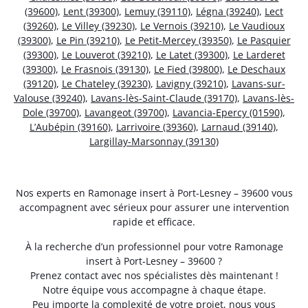
(39600)
,
Lent (39300)
,
Lemuy (39110)
,
Légna (39240)
,
Lect
(39260)
,
Le Villey (39230)
,
Le Vernois (39210)
,
Le Vaudioux
(39300)
,
Le Pin (39210)
,
Le Petit-Mercey (39350)
,
Le Pasquier
(39300)
,
Le Louverot (39210)
,
Le Latet (39300)
,
Le Larderet
(39300)
,
Le Frasnois (39130)
,
Le Fied (39800)
,
Le Deschaux
(39120)
,
Le Chateley (39230)
,
Lavigny (39210)
,
Lavans-sur-
Valouse (39240)
,
Lavans-lès-Saint-Claude (39170)
,
Lavans-lès-
Dole (39700)
,
Lavangeot (39700)
,
Lavancia-Epercy (01590)
,
L’Aubépin (39160)
,
Larrivoire (39360)
,
Larnaud (39140)
,
Largillay-Marsonnay (39130)
Nos experts en Ramonage insert à Port-Lesney – 39600 vous
accompagnent avec sérieux pour assurer une intervention
rapide et efficace.
À la recherche d’un professionnel pour votre Ramonage
insert à Port-Lesney – 39600 ?
Prenez contact avec nos spécialistes dès maintenant !
Notre équipe vous accompagne à chaque étape.
Peu importe la complexité de votre projet, nous vous