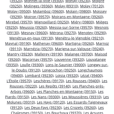
(39320)
,
Monnet-la-Ville (39300)
,
Monay (39230)
,
Molpré
(39250)
,
Molinges (39360)
,
Molay (89310)
,
Molay (70120)
,
Molay (39500)
,
Molamboz (39600)
,
Molain (39800)
,
Moissey
(39290)
,
Moiron (39570)
,
Moirans-en-Montagne (39260)
,
Mirebel (39570)
,
Mignovillard (39250)
,
Miéry (39800)
,
Mièges
(39250)
,
Meussia (39260)
,
Messia-sur-Sorne (39570)
,
Mesnois
(39130)
,
Mesnay (39600)
,
Mérona (39270)
,
Menotey (39290)
,
Menétrux-en-Joux (39130)
,
Menétru-le-Vignoble (39210)
,
Maynal (39190)
,
Mathenay (39600)
,
Martigna (39260)
,
Marnoz
(39110)
,
Marnézia (39270)
,
Marigna-sur-Valouse (39240)
,
Mantry (39230)
,
Mallerey (39190)
,
Malange (39700)
,
Maisod
(39260)
,
Macornay (39570)
,
Louvenne (39320)
,
Louvatange
(39350)
,
Loulle (39300)
,
Lons-le-Saunier (39000)
,
Longwy-sur-
le-Doubs (39120)
,
Longcochon (39250)
,
Longchaumois
(39400)
,
Lombard (39230)
,
Loisia (39320)
,
Lézat (39400)
,
L’Étoile (39570)
,
Leschères (39170)
,
Les Rousses (39400)
,
Les
Rousses (39220)
,
Les Repôts (39140)
,
Les Planches-près-
Arbois (39600)
,
Les Planches-en-Montagne (39150)
,
Les
Piards (39150)
,
Les Nans (39300)
,
Les Moussières (39310)
,
Les
Molunes (39310)
,
Les Hays (39120)
,
Les Essards-Taignevaux
(39120)
,
Les Deux-Fays (39230)
,
Les Crozets (39260)
,
Les
Chalesmes (39150)
,
Les Bouchoux (39370)
,
Les Arsures