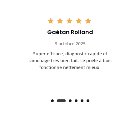
Gaétan Rolland
3 octobre 2025
tre
Super efficace, diagnostic rapide et
Le
t
ramonage très bien fait. Le poêle à bois
ét
fonctionne nettement mieux.