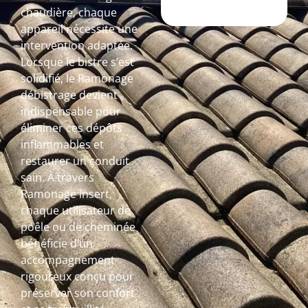
chaudière, chaque
appareil nécessite une
intervention adaptée.
Lorsque le bistre s’est
solidifié, le Ramonage
débistrage devient
indispensable pour
éliminer ces dépôts
inflammables et
restaurer un conduit
sain. À travers
Ramonage insert,
chaque utilisateur de
poêle ou de cheminée
bénéficie d’un
accompagnement
rigoureux conçu pour
préserver son confort