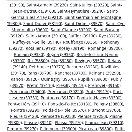
(39150)
,
Saint-Lamain (39230)
,
Saint-Julien (39320)
,
Saint-
Jean-d’Étreux (39160)
,
Saint-Hymetière (39240)
,
Saint-
Germain-lès-Arlay (39210)
,
Saint-Germain-en-Montagne
(39300)
,
Saint-Didier (58190)
,
Saint-Didier (39570)
,
Saint-Cyr-
Montmalin (39600)
,
Saint-Claude (39200)
,
Saint-Baraing
(39120)
,
Saint-Amour (39160)
,
Saffloz (39130)
,
Rye (39230)
,
Ruffey-sur-Seille (39140)
,
Rouffange (39350)
,
Rothonay
(39270)
,
Rotalier (39190)
,
Rosay (39190)
,
Romange (39700)
,
Romain (39350)
,
Rogna (39360)
,
Rochefort-sur-Nenon
(39700)
,
Rix (58500)
,
Rix (39250)
,
Revigny (39570)
,
Relans
(39140)
,
Reithouse (39270)
,
Recanoz (39230)
,
Ravilloles
(39170)
,
Rans (39700)
,
Ranchot (39700)
,
Rainans (39290)
,
Rahon (39120)
,
Quintigny (39570)
,
Pupillin (39600)
,
Publy
(39570)
,
Pretin (39110)
,
Présilly (39270)
,
Prénovel (39150)
,
Prémanon (39400)
,
Prémanon (39220)
,
Pratz (39170)
,
Port-
Lesney (39330)
,
Ponthoux (39170)
,
Pont-du-Navoy (39300)
,
Pont-d’Héry (39110)
,
Pont-de-Poitte (39130)
,
Poligny (39800)
,
Pointre (39290)
,
Poids-de-Fiole (39570)
,
Plumont (39700)
,
Pleure (39120)
,
Plénisette (39250)
,
Plénise (39250)
,
Plasne
(39800)
,
Plasne (39210)
,
Plaisia (39270)
,
Plainoiseau (39210)
,
Pimorin (39270)
,
Pillemoine (39300)
,
Picarreau (39800)
,
Petit-