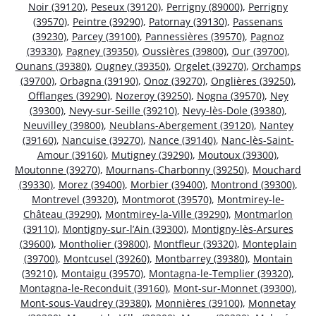
Noir (39120)
,
Peseux (39120)
,
Perrigny (89000)
,
Perrigny
(39570)
,
Peintre (39290)
,
Patornay (39130)
,
Passenans
(39230)
,
Parcey (39100)
,
Pannessières (39570)
,
Pagnoz
(39330)
,
Pagney (39350)
,
Oussières (39800)
,
Our (39700)
,
Ounans (39380)
,
Ougney (39350)
,
Orgelet (39270)
,
Orchamps
(39700)
,
Orbagna (39190)
,
Onoz (39270)
,
Onglières (39250)
,
Offlanges (39290)
,
Nozeroy (39250)
,
Nogna (39570)
,
Ney
(39300)
,
Nevy-sur-Seille (39210)
,
Nevy-lès-Dole (39380)
,
Neuvilley (39800)
,
Neublans-Abergement (39120)
,
Nantey
(39160)
,
Nancuise (39270)
,
Nance (39140)
,
Nanc-lès-Saint-
Amour (39160)
,
Mutigney (39290)
,
Moutoux (39300)
,
Moutonne (39270)
,
Mournans-Charbonny (39250)
,
Mouchard
(39330)
,
Morez (39400)
,
Morbier (39400)
,
Montrond (39300)
,
Montrevel (39320)
,
Montmorot (39570)
,
Montmirey-le-
Château (39290)
,
Montmirey-la-Ville (39290)
,
Montmarlon
(39110)
,
Montigny-sur-l’Ain (39300)
,
Montigny-lès-Arsures
(39600)
,
Montholier (39800)
,
Montfleur (39320)
,
Monteplain
(39700)
,
Montcusel (39260)
,
Montbarrey (39380)
,
Montain
(39210)
,
Montaigu (39570)
,
Montagna-le-Templier (39320)
,
Montagna-le-Reconduit (39160)
,
Mont-sur-Monnet (39300)
,
Mont-sous-Vaudrey (39380)
,
Monnières (39100)
,
Monnetay