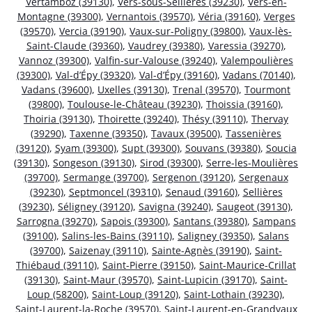
Vertamboz (39130)
,
Vers-sous-Sellières (39230)
,
Vers-en-
Montagne (39300)
,
Vernantois (39570)
,
Véria (39160)
,
Verges
(39570)
,
Vercia (39190)
,
Vaux-sur-Poligny (39800)
,
Vaux-lès-
Saint-Claude (39360)
,
Vaudrey (39380)
,
Varessia (39270)
,
Vannoz (39300)
,
Valfin-sur-Valouse (39240)
,
Valempoulières
(39300)
,
Val-d’Épy (39320)
,
Val-d’Épy (39160)
,
Vadans (70140)
,
Vadans (39600)
,
Uxelles (39130)
,
Trenal (39570)
,
Tourmont
(39800)
,
Toulouse-le-Château (39230)
,
Thoissia (39160)
,
Thoiria (39130)
,
Thoirette (39240)
,
Thésy (39110)
,
Thervay
(39290)
,
Taxenne (39350)
,
Tavaux (39500)
,
Tassenières
(39120)
,
Syam (39300)
,
Supt (39300)
,
Souvans (39380)
,
Soucia
(39130)
,
Songeson (39130)
,
Sirod (39300)
,
Serre-les-Moulières
(39700)
,
Sermange (39700)
,
Sergenon (39120)
,
Sergenaux
(39230)
,
Septmoncel (39310)
,
Senaud (39160)
,
Sellières
(39230)
,
Séligney (39120)
,
Savigna (39240)
,
Saugeot (39130)
,
Sarrogna (39270)
,
Sapois (39300)
,
Santans (39380)
,
Sampans
(39100)
,
Salins-les-Bains (39110)
,
Saligney (39350)
,
Salans
(39700)
,
Saizenay (39110)
,
Sainte-Agnès (39190)
,
Saint-
Thiébaud (39110)
,
Saint-Pierre (39150)
,
Saint-Maurice-Crillat
(39130)
,
Saint-Maur (39570)
,
Saint-Lupicin (39170)
,
Saint-
Loup (58200)
,
Saint-Loup (39120)
,
Saint-Lothain (39230)
,
Saint-Laurent-la-Roche (39570)
,
Saint-Laurent-en-Grandvaux