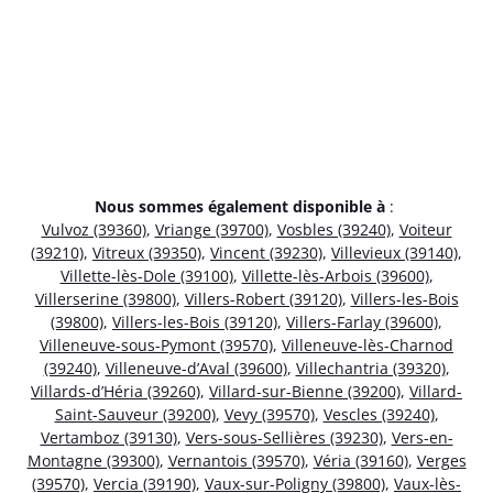
Nous sommes également disponible à
:
Vulvoz (39360)
,
Vriange (39700)
,
Vosbles (39240)
,
Voiteur
(39210)
,
Vitreux (39350)
,
Vincent (39230)
,
Villevieux (39140)
,
Villette-lès-Dole (39100)
,
Villette-lès-Arbois (39600)
,
Villerserine (39800)
,
Villers-Robert (39120)
,
Villers-les-Bois
(39800)
,
Villers-les-Bois (39120)
,
Villers-Farlay (39600)
,
Villeneuve-sous-Pymont (39570)
,
Villeneuve-lès-Charnod
(39240)
,
Villeneuve-d’Aval (39600)
,
Villechantria (39320)
,
Villards-d’Héria (39260)
,
Villard-sur-Bienne (39200)
,
Villard-
Saint-Sauveur (39200)
,
Vevy (39570)
,
Vescles (39240)
,
Vertamboz (39130)
,
Vers-sous-Sellières (39230)
,
Vers-en-
Montagne (39300)
,
Vernantois (39570)
,
Véria (39160)
,
Verges
(39570)
,
Vercia (39190)
,
Vaux-sur-Poligny (39800)
,
Vaux-lès-