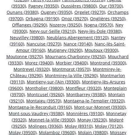
(39330)
,
Pagney (39350)
,
Oussières (39800)
,
Our (39700)
,
Ounans (39380)
,
Ougney (39350)
,
Orgelet (39270)
,
Orchamps
(39700)
,
Orbagna (39190)
,
Onoz (39270)
,
Onglières (39250)
,
Offlanges (39290)
,
Nozeroy (39250)
,
Nogna (39570)
,
Ney
(39300)
,
Nevy-sur-Seille (39210)
,
Nevy-lès-Dole (39380)
,
Neuvilley (39800)
,
Neublans-Abergement (39120)
,
Nantey
(39160)
,
Nancuise (39270)
,
Nance (39140)
,
Nanc-lès-Saint-
Amour (39160)
,
Mutigney (39290)
,
Moutoux (39300)
,
Moutonne (39270)
,
Mournans-Charbonny (39250)
,
Mouchard
(39330)
,
Morez (39400)
,
Morbier (39400)
,
Montrond (39300)
,
Montrevel (39320)
,
Montmorot (39570)
,
Montmirey-le-
Château (39290)
,
Montmirey-la-Ville (39290)
,
Montmarlon
(39110)
,
Montigny-sur-l’Ain (39300)
,
Montigny-lès-Arsures
(39600)
,
Montholier (39800)
,
Montfleur (39320)
,
Monteplain
(39700)
,
Montcusel (39260)
,
Montbarrey (39380)
,
Montain
(39210)
,
Montaigu (39570)
,
Montagna-le-Templier (39320)
,
Montagna-le-Reconduit (39160)
,
Mont-sur-Monnet (39300)
,
Mont-sous-Vaudrey (39380)
,
Monnières (39100)
,
Monnetay
(39320)
,
Monnet-la-Ville (39300)
,
Monay (39230)
,
Molpré
(39250)
,
Molinges (39360)
,
Molay (89310)
,
Molay (70120)
,
Molay (39500)
,
Molamboz (39600)
,
Molain (39800)
,
Moissey