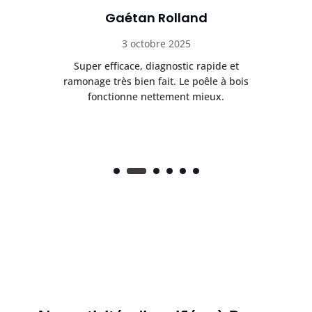
Gaétan Rolland
3 octobre 2025
tre
Super efficace, diagnostic rapide et
Le
t
ramonage très bien fait. Le poêle à bois
ét
fonctionne nettement mieux.