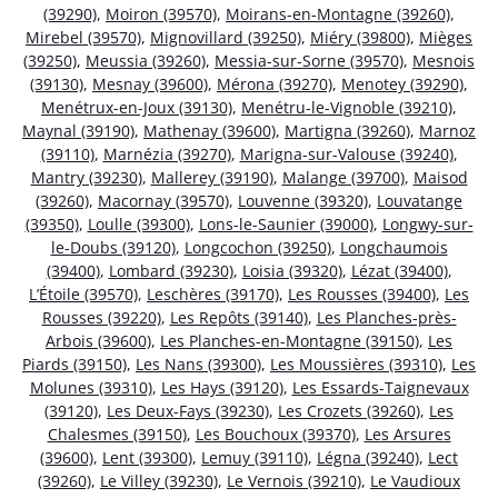
(39290)
,
Moiron (39570)
,
Moirans-en-Montagne (39260)
,
Mirebel (39570)
,
Mignovillard (39250)
,
Miéry (39800)
,
Mièges
(39250)
,
Meussia (39260)
,
Messia-sur-Sorne (39570)
,
Mesnois
(39130)
,
Mesnay (39600)
,
Mérona (39270)
,
Menotey (39290)
,
Menétrux-en-Joux (39130)
,
Menétru-le-Vignoble (39210)
,
Maynal (39190)
,
Mathenay (39600)
,
Martigna (39260)
,
Marnoz
(39110)
,
Marnézia (39270)
,
Marigna-sur-Valouse (39240)
,
Mantry (39230)
,
Mallerey (39190)
,
Malange (39700)
,
Maisod
(39260)
,
Macornay (39570)
,
Louvenne (39320)
,
Louvatange
(39350)
,
Loulle (39300)
,
Lons-le-Saunier (39000)
,
Longwy-sur-
le-Doubs (39120)
,
Longcochon (39250)
,
Longchaumois
(39400)
,
Lombard (39230)
,
Loisia (39320)
,
Lézat (39400)
,
L’Étoile (39570)
,
Leschères (39170)
,
Les Rousses (39400)
,
Les
Rousses (39220)
,
Les Repôts (39140)
,
Les Planches-près-
Arbois (39600)
,
Les Planches-en-Montagne (39150)
,
Les
Piards (39150)
,
Les Nans (39300)
,
Les Moussières (39310)
,
Les
Molunes (39310)
,
Les Hays (39120)
,
Les Essards-Taignevaux
(39120)
,
Les Deux-Fays (39230)
,
Les Crozets (39260)
,
Les
Chalesmes (39150)
,
Les Bouchoux (39370)
,
Les Arsures
(39600)
,
Lent (39300)
,
Lemuy (39110)
,
Légna (39240)
,
Lect
(39260)
,
Le Villey (39230)
,
Le Vernois (39210)
,
Le Vaudioux