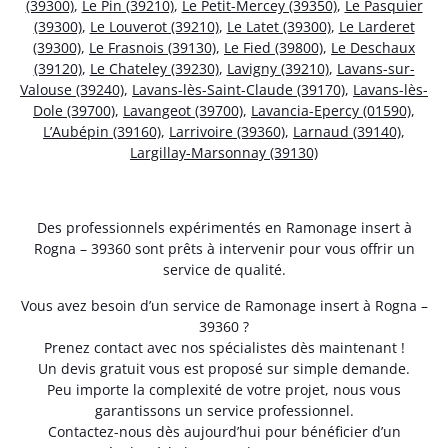
(39300)
,
Le Pin (39210)
,
Le Petit-Mercey (39350)
,
Le Pasquier
(39300)
,
Le Louverot (39210)
,
Le Latet (39300)
,
Le Larderet
(39300)
,
Le Frasnois (39130)
,
Le Fied (39800)
,
Le Deschaux
(39120)
,
Le Chateley (39230)
,
Lavigny (39210)
,
Lavans-sur-
Valouse (39240)
,
Lavans-lès-Saint-Claude (39170)
,
Lavans-lès-
Dole (39700)
,
Lavangeot (39700)
,
Lavancia-Epercy (01590)
,
L’Aubépin (39160)
,
Larrivoire (39360)
,
Larnaud (39140)
,
Largillay-Marsonnay (39130)
Des professionnels expérimentés en Ramonage insert à
Rogna – 39360 sont prêts à intervenir pour vous offrir un
service de qualité.
Vous avez besoin d’un service de Ramonage insert à Rogna –
39360 ?
Prenez contact avec nos spécialistes dès maintenant !
Un devis gratuit vous est proposé sur simple demande.
Peu importe la complexité de votre projet, nous vous
garantissons un service professionnel.
Contactez-nous dès aujourd’hui pour bénéficier d’un