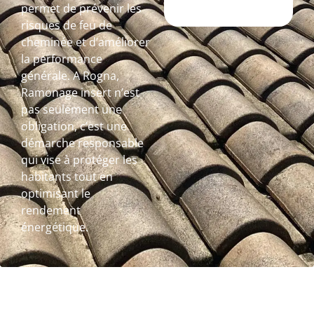
permet de prévenir les
risques de feu de
cheminée et d’améliorer
la performance
générale. A Rogna,
Ramonage insert n’est
pas seulement une
obligation, c’est une
démarche responsable
qui vise à protéger les
habitants tout en
optimisant le
rendement
énergétique.