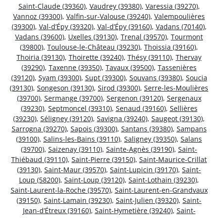
Saint-Claude (39360)
,
Vaudrey (39380)
,
Varessia (39270)
,
Vannoz (39300)
,
Valfin-sur-Valouse (39240)
,
Valempoulières
(39300)
,
Val-d’Épy (39320)
,
Val-d’Épy (39160)
,
Vadans (70140)
,
Vadans (39600)
,
Uxelles (39130)
,
Trenal (39570)
,
Tourmont
(39800)
,
Toulouse-le-Château (39230)
,
Thoissia (39160)
,
Thoiria (39130)
,
Thoirette (39240)
,
Thésy (39110)
,
Thervay
(39290)
,
Taxenne (39350)
,
Tavaux (39500)
,
Tassenières
(39120)
,
Syam (39300)
,
Supt (39300)
,
Souvans (39380)
,
Soucia
(39130)
,
Songeson (39130)
,
Sirod (39300)
,
Serre-les-Moulières
(39700)
,
Sermange (39700)
,
Sergenon (39120)
,
Sergenaux
(39230)
,
Septmoncel (39310)
,
Senaud (39160)
,
Sellières
(39230)
,
Séligney (39120)
,
Savigna (39240)
,
Saugeot (39130)
,
Sarrogna (39270)
,
Sapois (39300)
,
Santans (39380)
,
Sampans
(39100)
,
Salins-les-Bains (39110)
,
Saligney (39350)
,
Salans
(39700)
,
Saizenay (39110)
,
Sainte-Agnès (39190)
,
Saint-
Thiébaud (39110)
,
Saint-Pierre (39150)
,
Saint-Maurice-Crillat
(39130)
,
Saint-Maur (39570)
,
Saint-Lupicin (39170)
,
Saint-
Loup (58200)
,
Saint-Loup (39120)
,
Saint-Lothain (39230)
,
Saint-Laurent-la-Roche (39570)
,
Saint-Laurent-en-Grandvaux
(39150)
,
Saint-Lamain (39230)
,
Saint-Julien (39320)
,
Saint-
Jean-d’Étreux (39160)
,
Saint-Hymetière (39240)
,
Saint-