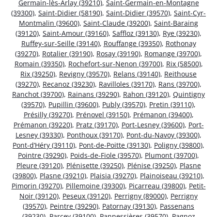
Germain-lès-Arlay (39210)
,
Saint-Germain-en-Montagne
(39300)
,
Saint-Didier (58190)
,
Saint-Didier (39570)
,
Saint-Cyr-
Montmalin (39600)
,
Saint-Claude (39200)
,
Saint-Baraing
(39120)
,
Saint-Amour (39160)
,
Saffloz (39130)
,
Rye (39230)
,
Ruffey-sur-Seille (39140)
,
Rouffange (39350)
,
Rothonay
(39270)
,
Rotalier (39190)
,
Rosay (39190)
,
Romange (39700)
,
Romain (39350)
,
Rochefort-sur-Nenon (39700)
,
Rix (58500)
,
Rix (39250)
,
Revigny (39570)
,
Relans (39140)
,
Reithouse
(39270)
,
Recanoz (39230)
,
Ravilloles (39170)
,
Rans (39700)
,
Ranchot (39700)
,
Rainans (39290)
,
Rahon (39120)
,
Quintigny
(39570)
,
Pupillin (39600)
,
Publy (39570)
,
Pretin (39110)
,
Présilly (39270)
,
Prénovel (39150)
,
Prémanon (39400)
,
Prémanon (39220)
,
Pratz (39170)
,
Port-Lesney (39600)
,
Port-
Lesney (39330)
,
Ponthoux (39170)
,
Pont-du-Navoy (39300)
,
Pont-d’Héry (39110)
,
Pont-de-Poitte (39130)
,
Poligny (39800)
,
Pointre (39290)
,
Poids-de-Fiole (39570)
,
Plumont (39700)
,
Pleure (39120)
,
Plénisette (39250)
,
Plénise (39250)
,
Plasne
(39800)
,
Plasne (39210)
,
Plaisia (39270)
,
Plainoiseau (39210)
,
Pimorin (39270)
,
Pillemoine (39300)
,
Picarreau (39800)
,
Petit-
Noir (39120)
,
Peseux (39120)
,
Perrigny (89000)
,
Perrigny
(39570)
,
Peintre (39290)
,
Patornay (39130)
,
Passenans
(39230)
,
Parcey (39100)
,
Pannessières (39570)
,
Pagnoz