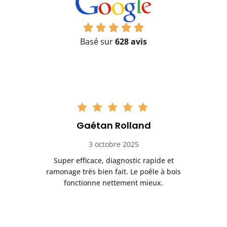
Basé sur
628 avis
Gaétan Rolland
3 octobre 2025
tre
Super efficace, diagnostic rapide et
Le
t
ramonage très bien fait. Le poêle à bois
ét
fonctionne nettement mieux.