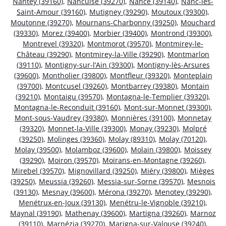
Nantey (39160)
,
Nancuise (39270)
,
Nance (39140)
,
Nanc-lès-
Saint-Amour (39160)
,
Mutigney (39290)
,
Moutoux (39300)
,
Moutonne (39270)
,
Mournans-Charbonny (39250)
,
Mouchard
(39330)
,
Morez (39400)
,
Morbier (39400)
,
Montrond (39300)
,
Montrevel (39320)
,
Montmorot (39570)
,
Montmirey-le-
Château (39290)
,
Montmirey-la-Ville (39290)
,
Montmarlon
(39110)
,
Montigny-sur-l’Ain (39300)
,
Montigny-lès-Arsures
(39600)
,
Montholier (39800)
,
Montfleur (39320)
,
Monteplain
(39700)
,
Montcusel (39260)
,
Montbarrey (39380)
,
Montain
(39210)
,
Montaigu (39570)
,
Montagna-le-Templier (39320)
,
Montagna-le-Reconduit (39160)
,
Mont-sur-Monnet (39300)
,
Mont-sous-Vaudrey (39380)
,
Monnières (39100)
,
Monnetay
(39320)
,
Monnet-la-Ville (39300)
,
Monay (39230)
,
Molpré
(39250)
,
Molinges (39360)
,
Molay (89310)
,
Molay (70120)
,
Molay (39500)
,
Molamboz (39600)
,
Molain (39800)
,
Moissey
(39290)
,
Moiron (39570)
,
Moirans-en-Montagne (39260)
,
Mirebel (39570)
,
Mignovillard (39250)
,
Miéry (39800)
,
Mièges
(39250)
,
Meussia (39260)
,
Messia-sur-Sorne (39570)
,
Mesnois
(39130)
,
Mesnay (39600)
,
Mérona (39270)
,
Menotey (39290)
,
Menétrux-en-Joux (39130)
,
Menétru-le-Vignoble (39210)
,
Maynal (39190)
,
Mathenay (39600)
,
Martigna (39260)
,
Marnoz
(39110)
,
Marnézia (39270)
,
Marigna-sur-Valouse (39240)
,