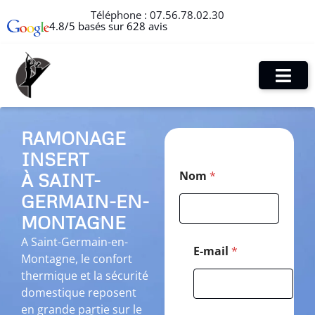
Téléphone :
07.56.78.02.30
4.8/5 basés sur 628 avis
RAMONAGE
INSERT
C
Nom
*
À SAINT-
o
d
GERMAIN-EN-
e
N
MONTAGNE
o
A Saint-Germain-en-
m
E-mail
*
Montagne, le confort
*
thermique et la sécurité
domestique reposent
en grande partie sur le