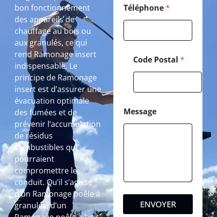
bon fonctionnement
Téléphone
*
des appareils de
chauffage au bois ou
aux granulés, ce qui
rend Ramonage insert
Code Postal
*
indispensable. Le
principe de Ramonage
insert est d’assurer une
évacuation optimale
Message
des fumées et de
prévenir l’accumulation
de résidus
combustibles qui
pourraient
compromettre le
conduit. Qu’il s’agisse
d’un Ramonage poêle à
ENVOYER
granulés, d’un