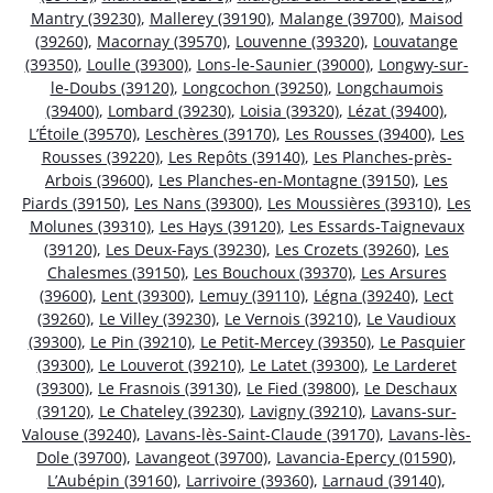
Mantry (39230)
,
Mallerey (39190)
,
Malange (39700)
,
Maisod
(39260)
,
Macornay (39570)
,
Louvenne (39320)
,
Louvatange
(39350)
,
Loulle (39300)
,
Lons-le-Saunier (39000)
,
Longwy-sur-
le-Doubs (39120)
,
Longcochon (39250)
,
Longchaumois
(39400)
,
Lombard (39230)
,
Loisia (39320)
,
Lézat (39400)
,
L’Étoile (39570)
,
Leschères (39170)
,
Les Rousses (39400)
,
Les
Rousses (39220)
,
Les Repôts (39140)
,
Les Planches-près-
Arbois (39600)
,
Les Planches-en-Montagne (39150)
,
Les
Piards (39150)
,
Les Nans (39300)
,
Les Moussières (39310)
,
Les
Molunes (39310)
,
Les Hays (39120)
,
Les Essards-Taignevaux
(39120)
,
Les Deux-Fays (39230)
,
Les Crozets (39260)
,
Les
Chalesmes (39150)
,
Les Bouchoux (39370)
,
Les Arsures
(39600)
,
Lent (39300)
,
Lemuy (39110)
,
Légna (39240)
,
Lect
(39260)
,
Le Villey (39230)
,
Le Vernois (39210)
,
Le Vaudioux
(39300)
,
Le Pin (39210)
,
Le Petit-Mercey (39350)
,
Le Pasquier
(39300)
,
Le Louverot (39210)
,
Le Latet (39300)
,
Le Larderet
(39300)
,
Le Frasnois (39130)
,
Le Fied (39800)
,
Le Deschaux
(39120)
,
Le Chateley (39230)
,
Lavigny (39210)
,
Lavans-sur-
Valouse (39240)
,
Lavans-lès-Saint-Claude (39170)
,
Lavans-lès-
Dole (39700)
,
Lavangeot (39700)
,
Lavancia-Epercy (01590)
,
L’Aubépin (39160)
,
Larrivoire (39360)
,
Larnaud (39140)
,