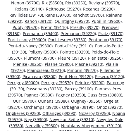
Nenon (39700)
,
Rix (58500)
,
Rix (39250)
,
Revigny (39570)
,
Relans (39140)
,
Reithouse (39270)
,
Recanoz (39230)
,
Ravilloles (39170)
,
Rans (39700)
,
Ranchot (39700)
,
Rainans
(39290)
,
Rahon (39120)
,
Quintigny (39570)
,
Pupillin (39600)
,
Publy (39570)
,
Pretin (39110)
,
Présilly (39270)
,
Prénovel
(39150)
,
Prémanon (39400)
,
Prémanon (39220)
,
Pratz (39170)
,
Port-Lesney (39600)
,
Port-Lesney (39330)
,
Ponthoux (39170)
,
Pont-du-Navoy (39300)
,
Pont-d’Héry (39110)
,
Pont-de-Poitte
(39130)
,
Poligny (39800)
,
Pointre (39290)
,
Poids-de-Fiole
(39570)
,
Plumont (39700)
,
Pleure (39120)
,
Plénisette (39250)
,
Plénise (39250)
,
Plasne (39800)
,
Plasne (39210)
,
Plaisia
(39270)
,
Plainoiseau (39210)
,
Pimorin (39270)
,
Pillemoine
(39300)
,
Picarreau (39800)
,
Petit-Noir (39120)
,
Peseux (39120)
,
Perrigny (89000)
,
Perrigny (39570)
,
Peintre (39290)
,
Patornay
(39130)
,
Passenans (39230)
,
Parcey (39100)
,
Pannessières
(39570)
,
Pagnoz (39330)
,
Pagney (39350)
,
Oussières (39800)
,
Our (39700)
,
Ounans (39380)
,
Ougney (39350)
,
Orgelet
(39270)
,
Orchamps (39700)
,
Orbagna (39190)
,
Onoz (39270)
,
Onglières (39250)
,
Offlanges (39290)
,
Nozeroy (39250)
,
Nogna
(39570)
,
Ney (39300)
,
Nevy-sur-Seille (39210)
,
Nevy-lès-Dole
(39380)
,
Neuvilley (39800)
,
Neublans-Abergement (39120)
,