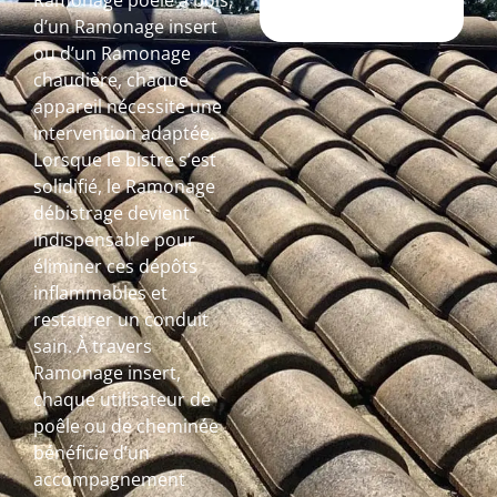
Ramonage poêle à bois,
d’un Ramonage insert
ou d’un Ramonage
chaudière, chaque
appareil nécessite une
intervention adaptée.
Lorsque le bistre s’est
solidifié, le Ramonage
débistrage devient
indispensable pour
éliminer ces dépôts
inflammables et
restaurer un conduit
sain. À travers
Ramonage insert,
chaque utilisateur de
poêle ou de cheminée
bénéficie d’un
accompagnement