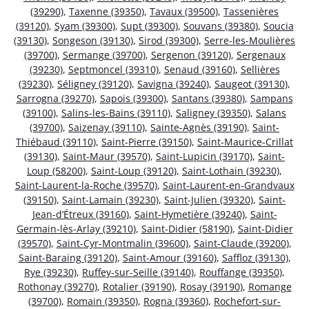
(39290)
,
Taxenne (39350)
,
Tavaux (39500)
,
Tassenières
(39120)
,
Syam (39300)
,
Supt (39300)
,
Souvans (39380)
,
Soucia
(39130)
,
Songeson (39130)
,
Sirod (39300)
,
Serre-les-Moulières
(39700)
,
Sermange (39700)
,
Sergenon (39120)
,
Sergenaux
(39230)
,
Septmoncel (39310)
,
Senaud (39160)
,
Sellières
(39230)
,
Séligney (39120)
,
Savigna (39240)
,
Saugeot (39130)
,
Sarrogna (39270)
,
Sapois (39300)
,
Santans (39380)
,
Sampans
(39100)
,
Salins-les-Bains (39110)
,
Saligney (39350)
,
Salans
(39700)
,
Saizenay (39110)
,
Sainte-Agnès (39190)
,
Saint-
Thiébaud (39110)
,
Saint-Pierre (39150)
,
Saint-Maurice-Crillat
(39130)
,
Saint-Maur (39570)
,
Saint-Lupicin (39170)
,
Saint-
Loup (58200)
,
Saint-Loup (39120)
,
Saint-Lothain (39230)
,
Saint-Laurent-la-Roche (39570)
,
Saint-Laurent-en-Grandvaux
(39150)
,
Saint-Lamain (39230)
,
Saint-Julien (39320)
,
Saint-
Jean-d’Étreux (39160)
,
Saint-Hymetière (39240)
,
Saint-
Germain-lès-Arlay (39210)
,
Saint-Didier (58190)
,
Saint-Didier
(39570)
,
Saint-Cyr-Montmalin (39600)
,
Saint-Claude (39200)
,
Saint-Baraing (39120)
,
Saint-Amour (39160)
,
Saffloz (39130)
,
Rye (39230)
,
Ruffey-sur-Seille (39140)
,
Rouffange (39350)
,
Rothonay (39270)
,
Rotalier (39190)
,
Rosay (39190)
,
Romange
(39700)
,
Romain (39350)
,
Rogna (39360)
,
Rochefort-sur-