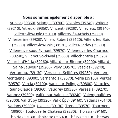
Nous sommes également disponible à
:
Vulvoz (39360)
,
Vriange (39700)
,
Vosbles (39240)
,
Voiteur
(39210)
,
Vitreux (39350)
,
Vincent (39230)
,
Villevieux (39140)
,
Villette-lès-Dole (39100)
,
Villette-lès-Arbois (39600)
,
Villerserine (39800)
,
Villers-Robert (39120)
,
Villers-les-Bois
(39800)
,
Villers-les-Bois (39120)
,
Villers-Farlay (39600)
,
Villeneuve-sous-Pymont (39570)
,
Villeneuve-lès-Charnod
(39240)
,
Villeneuve-d’Aval (39600)
,
Villechantria (39320)
,
Villards-d’Héria (39260)
,
Villard-sur-Bienne (39200)
,
Villard-
Saint-Sauveur (39200)
,
Vevy (39570)
,
Vescles (39240)
,
Vertamboz (39130)
,
Vers-sous-Sellières (39230)
,
Vers-en-
Montagne (39300)
,
Vernantois (39570)
,
Véria (39160)
,
Verges
(39570)
,
Vercia (39190)
,
Vaux-sur-Poligny (39800)
,
Vaux-lès-
Saint-Claude (39360)
,
Vaudrey (39380)
,
Varessia (39270)
,
Vannoz (39300)
,
Valfin-sur-Valouse (39240)
,
Valempoulières
(39300)
,
Val-d’Épy (39320)
,
Val-d’Épy (39160)
,
Vadans (70140)
,
Vadans (39600)
,
Uxelles (39130)
,
Trenal (39570)
,
Tourmont
(39800)
,
Toulouse-le-Château (39230)
,
Thoissia (39160)
,
Thoiria (39130)
,
Thoirette (39240)
,
Thésy (39110)
,
Thervay