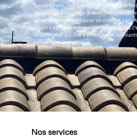
besoins réels de l’installation. Lorsque le bistr
Ramonage débistrage devient indispensable 
inflammables et restaurer un conduit sain.
insert n’est pas seulement une obligation, 
responsable qui vise à protéger les habitant
rendement énergétique.
Nos services