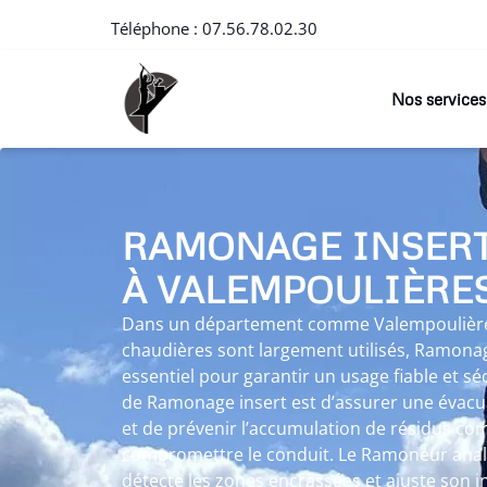
Téléphone :
07.56.78.02.30
Nos services
RAMONAGE INSER
À VALEMPOULIÈRE
Dans un département comme Valempoulières, 
chaudières sont largement utilisés, Ramonag
essentiel pour garantir un usage fiable et sé
de Ramonage insert est d’assurer une évacu
et de prévenir l’accumulation de résidus co
compromettre le conduit. Le Ramoneur analys
détecte les zones encrassées et ajuste son i