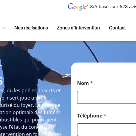
4.8/5 basés sur 628 avi
Nos réalisations
Zones d’intervention
Contact
T
S
Nom
*
où les poêles, inserts et
e insert joue un rôle
curisé du foyer. Le principe
ation optimale des fumées
Téléphone
*
mbustibles qui pourraient
e l’état du conduit,
ntervention en fonction des