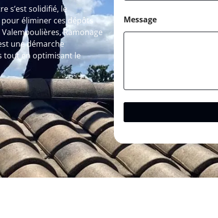
e s’est solidifié, le
Message
pour éliminer ces dépôts
 A Valempoulières, Ramonage
c’est une démarche
s tout en optimisant le