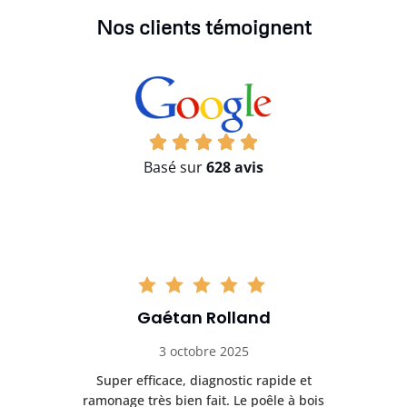
Nos clients témoignent
Basé sur
628 avis
Gaétan Rolland
3 octobre 2025
tre
Super efficace, diagnostic rapide et
Le
t
ramonage très bien fait. Le poêle à bois
ét