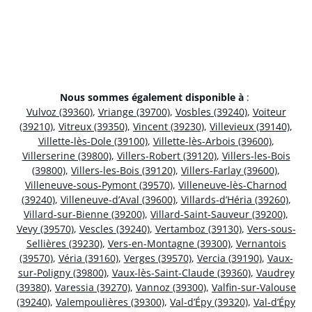
Nous sommes également disponible à
:
Vulvoz (39360)
,
Vriange (39700)
,
Vosbles (39240)
,
Voiteur
(39210)
,
Vitreux (39350)
,
Vincent (39230)
,
Villevieux (39140)
,
Villette-lès-Dole (39100)
,
Villette-lès-Arbois (39600)
,
Villerserine (39800)
,
Villers-Robert (39120)
,
Villers-les-Bois
(39800)
,
Villers-les-Bois (39120)
,
Villers-Farlay (39600)
,
Villeneuve-sous-Pymont (39570)
,
Villeneuve-lès-Charnod
(39240)
,
Villeneuve-d’Aval (39600)
,
Villards-d’Héria (39260)
,
Villard-sur-Bienne (39200)
,
Villard-Saint-Sauveur (39200)
,
Vevy (39570)
,
Vescles (39240)
,
Vertamboz (39130)
,
Vers-sous-
Sellières (39230)
,
Vers-en-Montagne (39300)
,
Vernantois
(39570)
,
Véria (39160)
,
Verges (39570)
,
Vercia (39190)
,
Vaux-
sur-Poligny (39800)
,
Vaux-lès-Saint-Claude (39360)
,
Vaudrey
(39380)
,
Varessia (39270)
,
Vannoz (39300)
,
Valfin-sur-Valouse
(39240)
,
Valempoulières (39300)
,
Val-d’Épy (39320)
,
Val-d’Épy