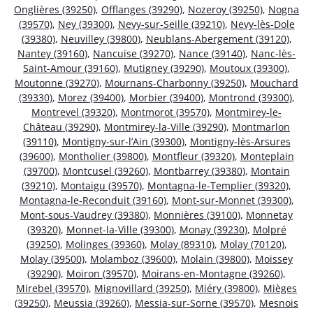
Onglières (39250)
,
Offlanges (39290)
,
Nozeroy (39250)
,
Nogna
(39570)
,
Ney (39300)
,
Nevy-sur-Seille (39210)
,
Nevy-lès-Dole
(39380)
,
Neuvilley (39800)
,
Neublans-Abergement (39120)
,
Nantey (39160)
,
Nancuise (39270)
,
Nance (39140)
,
Nanc-lès-
Saint-Amour (39160)
,
Mutigney (39290)
,
Moutoux (39300)
,
Moutonne (39270)
,
Mournans-Charbonny (39250)
,
Mouchard
(39330)
,
Morez (39400)
,
Morbier (39400)
,
Montrond (39300)
,
Montrevel (39320)
,
Montmorot (39570)
,
Montmirey-le-
Château (39290)
,
Montmirey-la-Ville (39290)
,
Montmarlon
(39110)
,
Montigny-sur-l’Ain (39300)
,
Montigny-lès-Arsures
(39600)
,
Montholier (39800)
,
Montfleur (39320)
,
Monteplain
(39700)
,
Montcusel (39260)
,
Montbarrey (39380)
,
Montain
(39210)
,
Montaigu (39570)
,
Montagna-le-Templier (39320)
,
Montagna-le-Reconduit (39160)
,
Mont-sur-Monnet (39300)
,
Mont-sous-Vaudrey (39380)
,
Monnières (39100)
,
Monnetay
(39320)
,
Monnet-la-Ville (39300)
,
Monay (39230)
,
Molpré
(39250)
,
Molinges (39360)
,
Molay (89310)
,
Molay (70120)
,
Molay (39500)
,
Molamboz (39600)
,
Molain (39800)
,
Moissey
(39290)
,
Moiron (39570)
,
Moirans-en-Montagne (39260)
,
Mirebel (39570)
,
Mignovillard (39250)
,
Miéry (39800)
,
Mièges
(39250)
,
Meussia (39260)
,
Messia-sur-Sorne (39570)
,
Mesnois