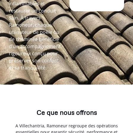
inflammables et
restaurer un conduit
sain. À travers
Ramoneur, chaque
utilisateur de poêle ou
de cheminée bénéficie
d’un accompagnement
rigoureux conçu pour
préserver son confort
et sa tranquillité.
Ce que nous offrons
A Villechantria, Ramoneur regroupe des opérations
essentielles pour garantir sécurité, performance et