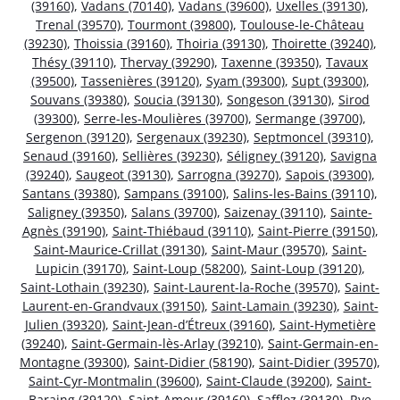
(39160)
,
Vadans (70140)
,
Vadans (39600)
,
Uxelles (39130)
,
Trenal (39570)
,
Tourmont (39800)
,
Toulouse-le-Château
(39230)
,
Thoissia (39160)
,
Thoiria (39130)
,
Thoirette (39240)
,
Thésy (39110)
,
Thervay (39290)
,
Taxenne (39350)
,
Tavaux
(39500)
,
Tassenières (39120)
,
Syam (39300)
,
Supt (39300)
,
Souvans (39380)
,
Soucia (39130)
,
Songeson (39130)
,
Sirod
(39300)
,
Serre-les-Moulières (39700)
,
Sermange (39700)
,
Sergenon (39120)
,
Sergenaux (39230)
,
Septmoncel (39310)
,
Senaud (39160)
,
Sellières (39230)
,
Séligney (39120)
,
Savigna
(39240)
,
Saugeot (39130)
,
Sarrogna (39270)
,
Sapois (39300)
,
Santans (39380)
,
Sampans (39100)
,
Salins-les-Bains (39110)
,
Saligney (39350)
,
Salans (39700)
,
Saizenay (39110)
,
Sainte-
Agnès (39190)
,
Saint-Thiébaud (39110)
,
Saint-Pierre (39150)
,
Saint-Maurice-Crillat (39130)
,
Saint-Maur (39570)
,
Saint-
Lupicin (39170)
,
Saint-Loup (58200)
,
Saint-Loup (39120)
,
Saint-Lothain (39230)
,
Saint-Laurent-la-Roche (39570)
,
Saint-
Laurent-en-Grandvaux (39150)
,
Saint-Lamain (39230)
,
Saint-
Julien (39320)
,
Saint-Jean-d’Étreux (39160)
,
Saint-Hymetière
(39240)
,
Saint-Germain-lès-Arlay (39210)
,
Saint-Germain-en-
Montagne (39300)
,
Saint-Didier (58190)
,
Saint-Didier (39570)
,
Saint-Cyr-Montmalin (39600)
,
Saint-Claude (39200)
,
Saint-
Baraing (39120)
,
Saint-Amour (39160)
,
Saffloz (39130)
,
Rye