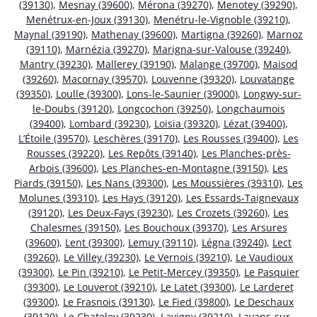
(39130)
,
Mesnay (39600)
,
Mérona (39270)
,
Menotey (39290)
,
Menétrux-en-Joux (39130)
,
Menétru-le-Vignoble (39210)
,
Maynal (39190)
,
Mathenay (39600)
,
Martigna (39260)
,
Marnoz
(39110)
,
Marnézia (39270)
,
Marigna-sur-Valouse (39240)
,
Mantry (39230)
,
Mallerey (39190)
,
Malange (39700)
,
Maisod
(39260)
,
Macornay (39570)
,
Louvenne (39320)
,
Louvatange
(39350)
,
Loulle (39300)
,
Lons-le-Saunier (39000)
,
Longwy-sur-
le-Doubs (39120)
,
Longcochon (39250)
,
Longchaumois
(39400)
,
Lombard (39230)
,
Loisia (39320)
,
Lézat (39400)
,
L’Étoile (39570)
,
Leschères (39170)
,
Les Rousses (39400)
,
Les
Rousses (39220)
,
Les Repôts (39140)
,
Les Planches-près-
Arbois (39600)
,
Les Planches-en-Montagne (39150)
,
Les
Piards (39150)
,
Les Nans (39300)
,
Les Moussières (39310)
,
Les
Molunes (39310)
,
Les Hays (39120)
,
Les Essards-Taignevaux
(39120)
,
Les Deux-Fays (39230)
,
Les Crozets (39260)
,
Les
Chalesmes (39150)
,
Les Bouchoux (39370)
,
Les Arsures
(39600)
,
Lent (39300)
,
Lemuy (39110)
,
Légna (39240)
,
Lect
(39260)
,
Le Villey (39230)
,
Le Vernois (39210)
,
Le Vaudioux
(39300)
,
Le Pin (39210)
,
Le Petit-Mercey (39350)
,
Le Pasquier
(39300)
,
Le Louverot (39210)
,
Le Latet (39300)
,
Le Larderet
(39300)
,
Le Frasnois (39130)
,
Le Fied (39800)
,
Le Deschaux
(39120)
,
Le Chateley (39230)
,
Lavigny (39210)
,
Lavans-sur-