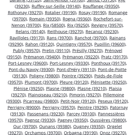
(39230)
,
Ruffey-sur-Seille (39140)
,
Rouffange (39350)
,
Rothonay (39270)
,
Rotalier (39190)
,
Rosay (39190)
,
Romange
(39700)
,
Romain (39350)
,
Rogna (39360)
,
Rochefort-sur-
Nenon (39700)
,
Rix (58500)
,
Rix (39250)
,
Revigny (39570)
,
Relans (39140)
,
Reithouse (39270)
,
Recanoz (39230)
,
Ravilloles (39170)
,
Rans (39700)
,
Ranchot (39700)
,
Rainans
(39290)
,
Rahon (39120)
,
Quintigny (39570)
,
Pupillin (39600)
,
Publy (39570)
,
Pretin (39110)
,
Présilly (39270)
,
Prénovel
(39150)
,
Prémanon (39400)
,
Prémanon (39220)
,
Pratz (39170)
,
Port-Lesney (39600)
,
Port-Lesney (39330)
,
Ponthoux (39170)
,
Pont-du-Navoy (39300)
,
Pont-d’Héry (39110)
,
Pont-de-Poitte
(39130)
,
Poligny (39800)
,
Pointre (39290)
,
Poids-de-Fiole
(39570)
,
Plumont (39700)
,
Pleure (39120)
,
Plénisette (39250)
,
Plénise (39250)
,
Plasne (39800)
,
Plasne (39210)
,
Plaisia
(39270)
,
Plainoiseau (39210)
,
Pimorin (39270)
,
Pillemoine
(39300)
,
Picarreau (39800)
,
Petit-Noir (39120)
,
Peseux (39120)
,
Perrigny (89000)
,
Perrigny (39570)
,
Peintre (39290)
,
Patornay
(39130)
,
Passenans (39230)
,
Parcey (39100)
,
Pannessières
(39570)
,
Pagnoz (39330)
,
Pagney (39350)
,
Oussières (39800)
,
Our (39700)
,
Ounans (39380)
,
Ougney (39350)
,
Orgelet
(39270)
,
Orchamps (39700)
,
Orbagna (39190)
,
Onoz (39270)
,