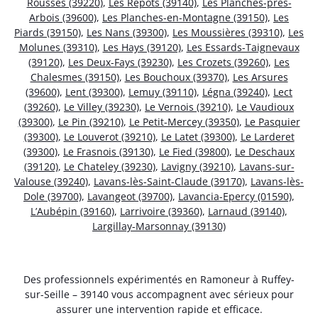
Rousses (39220)
,
Les Repôts (39140)
,
Les Planches-près-
Arbois (39600)
,
Les Planches-en-Montagne (39150)
,
Les
Piards (39150)
,
Les Nans (39300)
,
Les Moussières (39310)
,
Les
Molunes (39310)
,
Les Hays (39120)
,
Les Essards-Taignevaux
(39120)
,
Les Deux-Fays (39230)
,
Les Crozets (39260)
,
Les
Chalesmes (39150)
,
Les Bouchoux (39370)
,
Les Arsures
(39600)
,
Lent (39300)
,
Lemuy (39110)
,
Légna (39240)
,
Lect
(39260)
,
Le Villey (39230)
,
Le Vernois (39210)
,
Le Vaudioux
(39300)
,
Le Pin (39210)
,
Le Petit-Mercey (39350)
,
Le Pasquier
(39300)
,
Le Louverot (39210)
,
Le Latet (39300)
,
Le Larderet
(39300)
,
Le Frasnois (39130)
,
Le Fied (39800)
,
Le Deschaux
(39120)
,
Le Chateley (39230)
,
Lavigny (39210)
,
Lavans-sur-
Valouse (39240)
,
Lavans-lès-Saint-Claude (39170)
,
Lavans-lès-
Dole (39700)
,
Lavangeot (39700)
,
Lavancia-Epercy (01590)
,
L’Aubépin (39160)
,
Larrivoire (39360)
,
Larnaud (39140)
,
Largillay-Marsonnay (39130)
Des professionnels expérimentés en Ramoneur à Ruffey-
sur-Seille – 39140 vous accompagnent avec sérieux pour
assurer une intervention rapide et efficace.