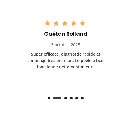
Gaétan Rolland
3 octobre 2025
tre
Super efficace, diagnostic rapide et
Le
t
ramonage très bien fait. Le poêle à bois
ét
fonctionne nettement mieux.