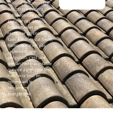
solidifié, le Ramonage
débistrage devient
indispensable pour
éliminer ces dépôts
inflammables et
restaurer un conduit
sain. A Ruffey-sur-Seille,
Ramoneur n’est pas
seulement une
obligation, c’est une
démarche responsable
qui vise à protéger les
habitants tout en
optimisant le
rendement
énergétique.