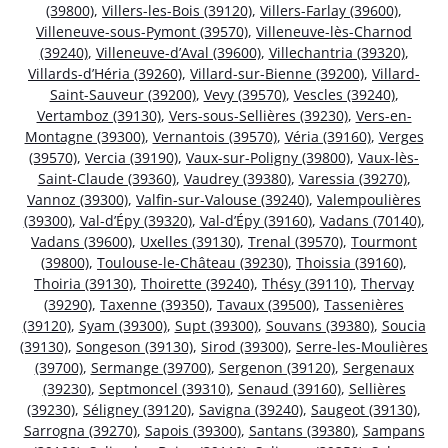
(39800)
,
Villers-les-Bois (39120)
,
Villers-Farlay (39600)
,
Villeneuve-sous-Pymont (39570)
,
Villeneuve-lès-Charnod
(39240)
,
Villeneuve-d’Aval (39600)
,
Villechantria (39320)
,
Villards-d’Héria (39260)
,
Villard-sur-Bienne (39200)
,
Villard-
Saint-Sauveur (39200)
,
Vevy (39570)
,
Vescles (39240)
,
Vertamboz (39130)
,
Vers-sous-Sellières (39230)
,
Vers-en-
Montagne (39300)
,
Vernantois (39570)
,
Véria (39160)
,
Verges
(39570)
,
Vercia (39190)
,
Vaux-sur-Poligny (39800)
,
Vaux-lès-
Saint-Claude (39360)
,
Vaudrey (39380)
,
Varessia (39270)
,
Vannoz (39300)
,
Valfin-sur-Valouse (39240)
,
Valempoulières
(39300)
,
Val-d’Épy (39320)
,
Val-d’Épy (39160)
,
Vadans (70140)
,
Vadans (39600)
,
Uxelles (39130)
,
Trenal (39570)
,
Tourmont
(39800)
,
Toulouse-le-Château (39230)
,
Thoissia (39160)
,
Thoiria (39130)
,
Thoirette (39240)
,
Thésy (39110)
,
Thervay
(39290)
,
Taxenne (39350)
,
Tavaux (39500)
,
Tassenières
(39120)
,
Syam (39300)
,
Supt (39300)
,
Souvans (39380)
,
Soucia
(39130)
,
Songeson (39130)
,
Sirod (39300)
,
Serre-les-Moulières
(39700)
,
Sermange (39700)
,
Sergenon (39120)
,
Sergenaux
(39230)
,
Septmoncel (39310)
,
Senaud (39160)
,
Sellières
(39230)
,
Séligney (39120)
,
Savigna (39240)
,
Saugeot (39130)
,
Sarrogna (39270)
,
Sapois (39300)
,
Santans (39380)
,
Sampans