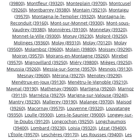
(39800)
,
Montfleur (39320)
,
Monteplain (39700)
,
Montcusel
(39260)
,
Montbarrey (39380)
,
Montain (39210)
,
Montaigu
(39570)
,
Montagna-le-Templier (39320)
,
Montagna-le-
Reconduit (39160)
,
Mont-sur-Monnet (39300)
,
Mont-sous-
Vaudrey (39380)
,
Monnières (39100)
,
Monnetay (39320)
,
Monnet-la-Ville (39300)
,
Monay (39230)
,
Molpré (39250)
,
Molinges (39360)
,
Molay (89310)
,
Molay (70120)
,
Molay
(39500)
,
Molamboz (39600)
,
Molain (39800)
,
Moissey (39290)
,
Moiron (39570)
,
Moirans-en-Montagne (39260)
,
Mirebel
(39570)
,
Mignovillard (39250)
,
Miéry (39800)
,
Mièges (39250)
,
Meussia (39260)
,
Messia-sur-Sorne (39570)
,
Mesnois (39130)
,
Mesnay (39600)
,
Mérona (39270)
,
Menotey (39290)
,
Menétrux-en-Joux (39130)
,
Menétru-le-Vignoble (39210)
,
Maynal (39190)
,
Mathenay (39600)
,
Martigna (39260)
,
Marnoz
(39110)
,
Marnézia (39270)
,
Marigna-sur-Valouse (39240)
,
Mantry (39230)
,
Mallerey (39190)
,
Malange (39700)
,
Maisod
(39260)
,
Macornay (39570)
,
Louvenne (39320)
,
Louvatange
(39350)
,
Loulle (39300)
,
Lons-le-Saunier (39000)
,
Longwy-sur-
le-Doubs (39120)
,
Longcochon (39250)
,
Longchaumois
(39400)
,
Lombard (39230)
,
Loisia (39320)
,
Lézat (39400)
,
L’Étoile (39570)
,
Leschères (39170)
,
Les Rousses (39400)
,
Les