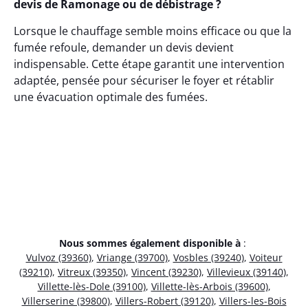
devis de Ramonage ou de débistrage ?
Lorsque le chauffage semble moins efficace ou que la
fumée refoule, demander un devis devient
indispensable. Cette étape garantit une intervention
adaptée, pensée pour sécuriser le foyer et rétablir
une évacuation optimale des fumées.
Nous sommes également disponible à
:
Vulvoz (39360)
,
Vriange (39700)
,
Vosbles (39240)
,
Voiteur
(39210)
,
Vitreux (39350)
,
Vincent (39230)
,
Villevieux (39140)
,
Villette-lès-Dole (39100)
,
Villette-lès-Arbois (39600)
,
Villerserine (39800)
,
Villers-Robert (39120)
,
Villers-les-Bois