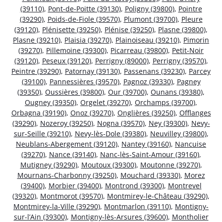
(39110)
,
Pont-de-Poitte (39130)
,
Poligny (39800)
,
Pointre
(39290)
,
Poids-de-Fiole (39570)
,
Plumont (39700)
,
Pleure
(39120)
,
Plénisette (39250)
,
Plénise (39250)
,
Plasne (39800)
,
Plasne (39210)
,
Plaisia (39270)
,
Plainoiseau (39210)
,
Pimorin
(39270)
,
Pillemoine (39300)
,
Picarreau (39800)
,
Petit-Noir
(39120)
,
Peseux (39120)
,
Perrigny (89000)
,
Perrigny (39570)
,
Peintre (39290)
,
Patornay (39130)
,
Passenans (39230)
,
Parcey
(39100)
,
Pannessières (39570)
,
Pagnoz (39330)
,
Pagney
(39350)
,
Oussières (39800)
,
Our (39700)
,
Ounans (39380)
,
Ougney (39350)
,
Orgelet (39270)
,
Orchamps (39700)
,
Orbagna (39190)
,
Onoz (39270)
,
Onglières (39250)
,
Offlanges
(39290)
,
Nozeroy (39250)
,
Nogna (39570)
,
Ney (39300)
,
Nevy-
sur-Seille (39210)
,
Nevy-lès-Dole (39380)
,
Neuvilley (39800)
,
Neublans-Abergement (39120)
,
Nantey (39160)
,
Nancuise
(39270)
,
Nance (39140)
,
Nanc-lès-Saint-Amour (39160)
,
Mutigney (39290)
,
Moutoux (39300)
,
Moutonne (39270)
,
Mournans-Charbonny (39250)
,
Mouchard (39330)
,
Morez
(39400)
,
Morbier (39400)
,
Montrond (39300)
,
Montrevel
(39320)
,
Montmorot (39570)
,
Montmirey-le-Château (39290)
,
Montmirey-la-Ville (39290)
,
Montmarlon (39110)
,
Montigny-
sur-l’Ain (39300)
,
Montigny-lès-Arsures (39600)
,
Montholier