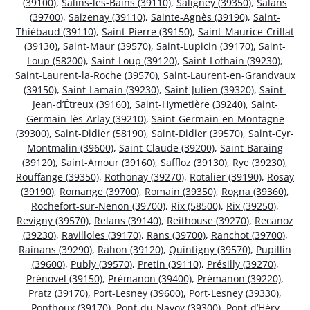
(39100)
,
Salins-les-Bains (39110)
,
Saligney (39350)
,
Salans
(39700)
,
Saizenay (39110)
,
Sainte-Agnès (39190)
,
Saint-
Thiébaud (39110)
,
Saint-Pierre (39150)
,
Saint-Maurice-Crillat
(39130)
,
Saint-Maur (39570)
,
Saint-Lupicin (39170)
,
Saint-
Loup (58200)
,
Saint-Loup (39120)
,
Saint-Lothain (39230)
,
Saint-Laurent-la-Roche (39570)
,
Saint-Laurent-en-Grandvaux
(39150)
,
Saint-Lamain (39230)
,
Saint-Julien (39320)
,
Saint-
Jean-d’Étreux (39160)
,
Saint-Hymetière (39240)
,
Saint-
Germain-lès-Arlay (39210)
,
Saint-Germain-en-Montagne
(39300)
,
Saint-Didier (58190)
,
Saint-Didier (39570)
,
Saint-Cyr-
Montmalin (39600)
,
Saint-Claude (39200)
,
Saint-Baraing
(39120)
,
Saint-Amour (39160)
,
Saffloz (39130)
,
Rye (39230)
,
Rouffange (39350)
,
Rothonay (39270)
,
Rotalier (39190)
,
Rosay
(39190)
,
Romange (39700)
,
Romain (39350)
,
Rogna (39360)
,
Rochefort-sur-Nenon (39700)
,
Rix (58500)
,
Rix (39250)
,
Revigny (39570)
,
Relans (39140)
,
Reithouse (39270)
,
Recanoz
(39230)
,
Ravilloles (39170)
,
Rans (39700)
,
Ranchot (39700)
,
Rainans (39290)
,
Rahon (39120)
,
Quintigny (39570)
,
Pupillin
(39600)
,
Publy (39570)
,
Pretin (39110)
,
Présilly (39270)
,
Prénovel (39150)
,
Prémanon (39400)
,
Prémanon (39220)
,
Pratz (39170)
,
Port-Lesney (39600)
,
Port-Lesney (39330)
,
Ponthoux (39170)
,
Pont-du-Navoy (39300)
,
Pont-d’Héry