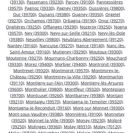
(39130)
,
Passenans (39230)
,
Parcey (39100)
,
Pannessières
(39570)
,
Pagnoz (39330)
,
Pagney (39350)
,
Oussières (39800)
,
Our (39700)
,
Ounans (39380)
,
Ougney (39350)
,
Orgelet
(39270)
,
Orchamps (39700)
,
Orbagna (39190)
,
Onoz (39270)
,
Onglières (39250)
,
Offlanges (39290)
,
Nozeroy (39250)
,
Nogna
(39570)
,
Ney (39300)
,
Nevy-sur-Seille (39210)
,
Nevy-lès-Dole
(39380)
,
Neuvilley (39800)
,
Neublans-Abergement (39120)
,
Nantey (39160)
,
Nancuise (39270)
,
Nance (39140)
,
Nanc-lès-
Saint-Amour (39160)
,
Mutigney (39290)
,
Moutoux (39300)
,
Moutonne (39270)
,
Mournans-Charbonny (39250)
,
Mouchard
(39330)
,
Morez (39400)
,
Morbier (39400)
,
Montrond (39300)
,
Montrevel (39320)
,
Montmorot (39570)
,
Montmirey-le-
Château (39290)
,
Montmirey-la-Ville (39290)
,
Montmarlon
(39110)
,
Montigny-sur-l’Ain (39300)
,
Montigny-lès-Arsures
(39600)
,
Montholier (39800)
,
Montfleur (39320)
,
Monteplain
(39700)
,
Montcusel (39260)
,
Montbarrey (39380)
,
Montain
(39210)
,
Montaigu (39570)
,
Montagna-le-Templier (39320)
,
Montagna-le-Reconduit (39160)
,
Mont-sur-Monnet (39300)
,
Mont-sous-Vaudrey (39380)
,
Monnières (39100)
,
Monnetay
(39320)
,
Monnet-la-Ville (39300)
,
Monay (39230)
,
Molpré
(39250)
,
Molinges (39360)
,
Molay (89310)
,
Molay (70120)
,
Molay (39500)
,
Molamboz (39600)
,
Molain (39800)
,
Moissey