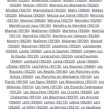
(39290)
,
Moiron (39570)
,
Moirans-en-Montagne (39260)
,
Mirebel (39570)
,
Mignovillard (39250)
,
Miéry (39800)
,
Mièges
(39250)
,
Meussia (39260)
,
Messia-sur-Sorne (39570)
,
Mesnois
(39130)
,
Mesnay (39600)
,
Mérona (39270)
,
Menotey (39290)
,
Menétrux-en-Joux (39130)
,
Menétru-le-Vignoble (39210)
,
Maynal (39190)
,
Mathenay (39600)
,
Martigna (39260)
,
Marnoz
(39110)
,
Marnézia (39270)
,
Marigna-sur-Valouse (39240)
,
Mantry (39230)
,
Mallerey (39190)
,
Malange (39700)
,
Maisod
(39260)
,
Macornay (39570)
,
Louvenne (39320)
,
Louvatange
(39350)
,
Loulle (39300)
,
Lons-le-Saunier (39000)
,
Longwy-sur-
le-Doubs (39120)
,
Longcochon (39250)
,
Longchaumois
(39400)
,
Lombard (39230)
,
Loisia (39320)
,
Lézat (39400)
,
L’Étoile (39570)
,
Leschères (39170)
,
Les Rousses (39400)
,
Les
Rousses (39220)
,
Les Repôts (39140)
,
Les Planches-près-
Arbois (39600)
,
Les Planches-en-Montagne (39150)
,
Les
Piards (39150)
,
Les Nans (39300)
,
Les Moussières (39310)
,
Les
Molunes (39310)
,
Les Hays (39120)
,
Les Essards-Taignevaux
(39120)
,
Les Deux-Fays (39230)
,
Les Crozets (39260)
,
Les
Chalesmes (39150)
,
Les Bouchoux (39370)
,
Les Arsures
(39600)
,
Lent (39300)
,
Lemuy (39110)
,
Légna (39240)
,
Lect
(39260)
,
Le Villey (39230)
,
Le Vernois (39210)
,
Le Vaudioux