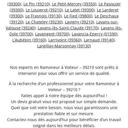
(39300)
,
Le Pin (39210)
,
Le Petit-Mercey (39350)
,
Le Pasquier
(39300)
,
Le Louverot (39210)
,
Le Latet (39300)
,
Le Larderet
(39300)
,
Le Frasnois (39130)
,
Le Fied (39800)
,
Le Deschaux
(39120)
,
Le Chateley (39230)
,
Lavigny (39210)
,
Lavans-sur-
Valouse (39240)
,
Lavans-lès-Saint-Claude (39170)
,
Lavans-lès-
Dole (39700)
,
Lavangeot (39700)
,
Lavancia-Epercy (01590)
,
L’Aubépin (39160)
,
Larrivoire (39360)
,
Larnaud (39140)
,
Largillay-Marsonnay (39130)
Nos experts en Ramoneur à Voiteur – 39210 sont prêts à
intervenir pour vous offrir un service de qualité.
À la recherche d’un professionnel pour votre Ramoneur à
Voiteur – 39210 ?
Faites appel à notre équipe dès aujourd’hui !
Un devis gratuit vous est proposé sur simple demande.
Quel que soit votre besoin, nous vous garantissons une
prestation fiable et sur mesure.
Contactez-nous dès aujourd’hui pour bénéficier d’un travail
soigné dans les meilleurs délais.