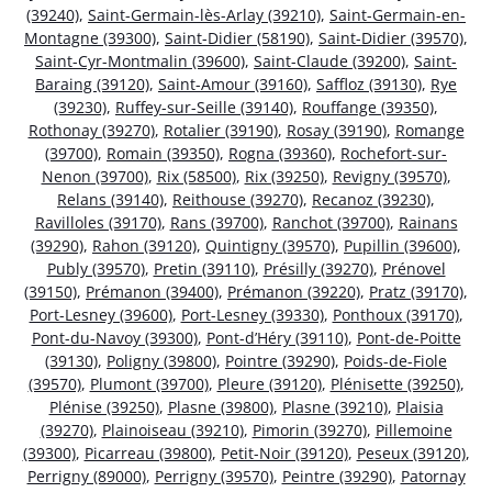
(39240)
,
Saint-Germain-lès-Arlay (39210)
,
Saint-Germain-en-
Montagne (39300)
,
Saint-Didier (58190)
,
Saint-Didier (39570)
,
Saint-Cyr-Montmalin (39600)
,
Saint-Claude (39200)
,
Saint-
Baraing (39120)
,
Saint-Amour (39160)
,
Saffloz (39130)
,
Rye
(39230)
,
Ruffey-sur-Seille (39140)
,
Rouffange (39350)
,
Rothonay (39270)
,
Rotalier (39190)
,
Rosay (39190)
,
Romange
(39700)
,
Romain (39350)
,
Rogna (39360)
,
Rochefort-sur-
Nenon (39700)
,
Rix (58500)
,
Rix (39250)
,
Revigny (39570)
,
Relans (39140)
,
Reithouse (39270)
,
Recanoz (39230)
,
Ravilloles (39170)
,
Rans (39700)
,
Ranchot (39700)
,
Rainans
(39290)
,
Rahon (39120)
,
Quintigny (39570)
,
Pupillin (39600)
,
Publy (39570)
,
Pretin (39110)
,
Présilly (39270)
,
Prénovel
(39150)
,
Prémanon (39400)
,
Prémanon (39220)
,
Pratz (39170)
,
Port-Lesney (39600)
,
Port-Lesney (39330)
,
Ponthoux (39170)
,
Pont-du-Navoy (39300)
,
Pont-d’Héry (39110)
,
Pont-de-Poitte
(39130)
,
Poligny (39800)
,
Pointre (39290)
,
Poids-de-Fiole
(39570)
,
Plumont (39700)
,
Pleure (39120)
,
Plénisette (39250)
,
Plénise (39250)
,
Plasne (39800)
,
Plasne (39210)
,
Plaisia
(39270)
,
Plainoiseau (39210)
,
Pimorin (39270)
,
Pillemoine
(39300)
,
Picarreau (39800)
,
Petit-Noir (39120)
,
Peseux (39120)
,
Perrigny (89000)
,
Perrigny (39570)
,
Peintre (39290)
,
Patornay