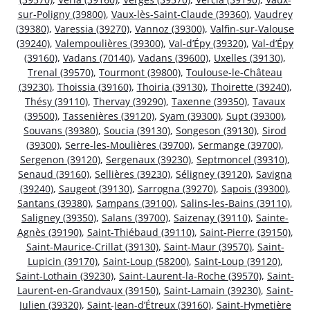
sur-Poligny (39800)
,
Vaux-lès-Saint-Claude (39360)
,
Vaudrey
(39380)
,
Varessia (39270)
,
Vannoz (39300)
,
Valfin-sur-Valouse
(39240)
,
Valempoulières (39300)
,
Val-d’Épy (39320)
,
Val-d’Épy
(39160)
,
Vadans (70140)
,
Vadans (39600)
,
Uxelles (39130)
,
Trenal (39570)
,
Tourmont (39800)
,
Toulouse-le-Château
(39230)
,
Thoissia (39160)
,
Thoiria (39130)
,
Thoirette (39240)
,
Thésy (39110)
,
Thervay (39290)
,
Taxenne (39350)
,
Tavaux
(39500)
,
Tassenières (39120)
,
Syam (39300)
,
Supt (39300)
,
Souvans (39380)
,
Soucia (39130)
,
Songeson (39130)
,
Sirod
(39300)
,
Serre-les-Moulières (39700)
,
Sermange (39700)
,
Sergenon (39120)
,
Sergenaux (39230)
,
Septmoncel (39310)
,
Senaud (39160)
,
Sellières (39230)
,
Séligney (39120)
,
Savigna
(39240)
,
Saugeot (39130)
,
Sarrogna (39270)
,
Sapois (39300)
,
Santans (39380)
,
Sampans (39100)
,
Salins-les-Bains (39110)
,
Saligney (39350)
,
Salans (39700)
,
Saizenay (39110)
,
Sainte-
Agnès (39190)
,
Saint-Thiébaud (39110)
,
Saint-Pierre (39150)
,
Saint-Maurice-Crillat (39130)
,
Saint-Maur (39570)
,
Saint-
Lupicin (39170)
,
Saint-Loup (58200)
,
Saint-Loup (39120)
,
Saint-Lothain (39230)
,
Saint-Laurent-la-Roche (39570)
,
Saint-
Laurent-en-Grandvaux (39150)
,
Saint-Lamain (39230)
,
Saint-
Julien (39320)
,
Saint-Jean-d’Étreux (39160)
,
Saint-Hymetière