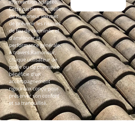
intervention adaptée.
Cette partie essentielle
de Ramoneur permet
de prévenir les risques
de feu de cheminée et
d’améliorer la
performance générale.
À travers Ramoneur,
chaque utilisateur de
poêle ou de cheminée
bénéficie d’un
accompagnement
rigoureux conçu pour
préserver son confort
et sa tranquillité.