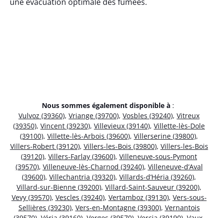
une évacuation optimale des fumées.
Nous sommes également disponible à
:
Vulvoz (39360)
,
Vriange (39700)
,
Vosbles (39240)
,
Vitreux
(39350)
,
Vincent (39230)
,
Villevieux (39140)
,
Villette-lès-Dole
(39100)
,
Villette-lès-Arbois (39600)
,
Villerserine (39800)
,
Villers-Robert (39120)
,
Villers-les-Bois (39800)
,
Villers-les-Bois
(39120)
,
Villers-Farlay (39600)
,
Villeneuve-sous-Pymont
(39570)
,
Villeneuve-lès-Charnod (39240)
,
Villeneuve-d’Aval
(39600)
,
Villechantria (39320)
,
Villards-d’Héria (39260)
,
Villard-sur-Bienne (39200)
,
Villard-Saint-Sauveur (39200)
,
Vevy (39570)
,
Vescles (39240)
,
Vertamboz (39130)
,
Vers-sous-
Sellières (39230)
,
Vers-en-Montagne (39300)
,
Vernantois
(39570)
,
Véria (39160)
,
Verges (39570)
,
Vercia (39190)
,
Vaux-