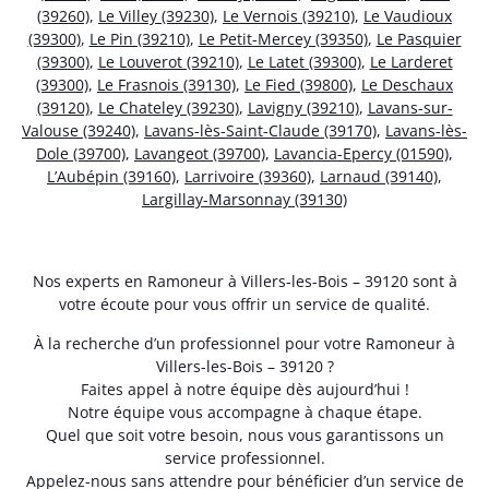
(39260)
,
Le Villey (39230)
,
Le Vernois (39210)
,
Le Vaudioux
(39300)
,
Le Pin (39210)
,
Le Petit-Mercey (39350)
,
Le Pasquier
(39300)
,
Le Louverot (39210)
,
Le Latet (39300)
,
Le Larderet
(39300)
,
Le Frasnois (39130)
,
Le Fied (39800)
,
Le Deschaux
(39120)
,
Le Chateley (39230)
,
Lavigny (39210)
,
Lavans-sur-
Valouse (39240)
,
Lavans-lès-Saint-Claude (39170)
,
Lavans-lès-
Dole (39700)
,
Lavangeot (39700)
,
Lavancia-Epercy (01590)
,
L’Aubépin (39160)
,
Larrivoire (39360)
,
Larnaud (39140)
,
Largillay-Marsonnay (39130)
Nos experts en Ramoneur à Villers-les-Bois – 39120 sont à
votre écoute pour vous offrir un service de qualité.
À la recherche d’un professionnel pour votre Ramoneur à
Villers-les-Bois – 39120 ?
Faites appel à notre équipe dès aujourd’hui !
Notre équipe vous accompagne à chaque étape.
Quel que soit votre besoin, nous vous garantissons un
service professionnel.
Appelez-nous sans attendre pour bénéficier d’un service de