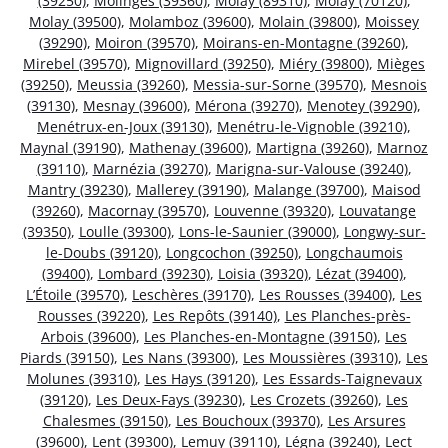
(39250)
,
Molinges (39360)
,
Molay (89310)
,
Molay (70120)
,
Molay (39500)
,
Molamboz (39600)
,
Molain (39800)
,
Moissey
(39290)
,
Moiron (39570)
,
Moirans-en-Montagne (39260)
,
Mirebel (39570)
,
Mignovillard (39250)
,
Miéry (39800)
,
Mièges
(39250)
,
Meussia (39260)
,
Messia-sur-Sorne (39570)
,
Mesnois
(39130)
,
Mesnay (39600)
,
Mérona (39270)
,
Menotey (39290)
,
Menétrux-en-Joux (39130)
,
Menétru-le-Vignoble (39210)
,
Maynal (39190)
,
Mathenay (39600)
,
Martigna (39260)
,
Marnoz
(39110)
,
Marnézia (39270)
,
Marigna-sur-Valouse (39240)
,
Mantry (39230)
,
Mallerey (39190)
,
Malange (39700)
,
Maisod
(39260)
,
Macornay (39570)
,
Louvenne (39320)
,
Louvatange
(39350)
,
Loulle (39300)
,
Lons-le-Saunier (39000)
,
Longwy-sur-
le-Doubs (39120)
,
Longcochon (39250)
,
Longchaumois
(39400)
,
Lombard (39230)
,
Loisia (39320)
,
Lézat (39400)
,
L’Étoile (39570)
,
Leschères (39170)
,
Les Rousses (39400)
,
Les
Rousses (39220)
,
Les Repôts (39140)
,
Les Planches-près-
Arbois (39600)
,
Les Planches-en-Montagne (39150)
,
Les
Piards (39150)
,
Les Nans (39300)
,
Les Moussières (39310)
,
Les
Molunes (39310)
,
Les Hays (39120)
,
Les Essards-Taignevaux
(39120)
,
Les Deux-Fays (39230)
,
Les Crozets (39260)
,
Les
Chalesmes (39150)
,
Les Bouchoux (39370)
,
Les Arsures
(39600)
,
Lent (39300)
,
Lemuy (39110)
,
Légna (39240)
,
Lect