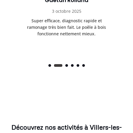
Gaétan Rolland
3 octobre 2025
tre
Super efficace, diagnostic rapide et
Le
t
ramonage très bien fait. Le poêle à bois
ét
fonctionne nettement mieux.
Découvrez nos activités à Villers-les-