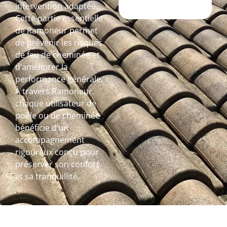
intervention adaptée.
Cette partie essentielle
de Ramoneur permet
de prévenir les risques
de feu de cheminée et
d’améliorer la
performance générale.
À travers Ramoneur,
chaque utilisateur de
poêle ou de cheminée
bénéficie d’un
accompagnement
rigoureux conçu pour
préserver son confort
et sa tranquillité.