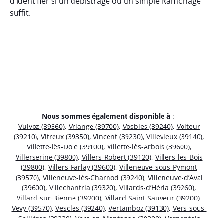
d’identifier si un débistrage ou un simple Ramonage
suffit.
Nous sommes également disponible à
:
Vulvoz (39360)
,
Vriange (39700)
,
Vosbles (39240)
,
Voiteur
(39210)
,
Vitreux (39350)
,
Vincent (39230)
,
Villevieux (39140)
,
Villette-lès-Dole (39100)
,
Villette-lès-Arbois (39600)
,
Villerserine (39800)
,
Villers-Robert (39120)
,
Villers-les-Bois
(39800)
,
Villers-Farlay (39600)
,
Villeneuve-sous-Pymont
(39570)
,
Villeneuve-lès-Charnod (39240)
,
Villeneuve-d’Aval
(39600)
,
Villechantria (39320)
,
Villards-d’Héria (39260)
,
Villard-sur-Bienne (39200)
,
Villard-Saint-Sauveur (39200)
,
Vevy (39570)
,
Vescles (39240)
,
Vertamboz (39130)
,
Vers-sous-