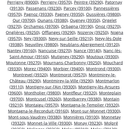
Perrigny (89000)
,
Perrigny (39570)
,
Peintre (39290)
,
Patornay
(39130)
,
Passenans (39230)
,
Parcey (39100)
,
Pannessières
(39570)
,
Pagnoz (39330)
,
Pagney (39350)
,
Oussières (39800)
,
Our (39700)
,
Ounans (39380)
,
Ougney (39350)
,
Orgelet
(39270)
,
Orchamps (39700)
,
Orbagna (39190)
,
Onoz (39270)
,
Onglières (39250)
,
Offlanges (39290)
,
Nozeroy (39250)
,
Nogna
(39570)
,
Ney (39300)
,
Nevy-sur-Seille (39210)
,
Nevy-lès-Dole
(39380)
,
Neuvilley (39800)
,
Neublans-Abergement (39120)
,
Nantey (39160)
,
Nancuise (39270)
,
Nance (39140)
,
Nanc-lès-
Saint-Amour (39160)
,
Mutigney (39290)
,
Moutoux (39300)
,
Moutonne (39270)
,
Mournans-Charbonny (39250)
,
Mouchard
(39330)
,
Morez (39400)
,
Morbier (39400)
,
Montrond (39300)
,
Montrevel (39320)
,
Montmorot (39570)
,
Montmirey-le-
Château (39290)
,
Montmirey-la-Ville (39290)
,
Montmarlon
(39110)
,
Montigny-sur-l’Ain (39300)
,
Montigny-lès-Arsures
(39600)
,
Montholier (39800)
,
Montfleur (39320)
,
Monteplain
(39700)
,
Montcusel (39260)
,
Montbarrey (39380)
,
Montain
(39210)
,
Montaigu (39570)
,
Montagna-le-Templier (39320)
,
Montagna-le-Reconduit (39160)
,
Mont-sur-Monnet (39300)
,
Mont-sous-Vaudrey (39380)
,
Monnières (39100)
,
Monnetay
(39320)
,
Monnet-la-Ville (39300)
,
Monay (39230)
,
Molpré