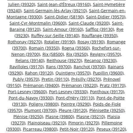
Julien (39320)
,
Saint-Jean-d’Étreux (39160)
,
Saint-Hymetière
(39240)
,
Saint-Germain-lès-Arlay (39210)
,
Saint-Germain-en-
Montagne (39300)
,
Saint-Didier (58190)
,
Saint-Didier (39570)
,
Saint-Cyr-Montmalin (39600)
,
Saint-Claude (39200)
,
Saint-
Baraing (39120)
,
Saint-Amour (39160)
,
Saffloz (39130)
,
Rye
(39230)
,
Ruffey-sur-Seille (39140)
,
Rouffange (39350)
,
Rothonay (39270)
,
Rotalier (39190)
,
Rosay (39190)
,
Romange
(39700)
,
Romain (39350)
,
Rogna (39360)
,
Rochefort-sur-
Nenon (39700)
,
Rix (58500)
,
Rix (39250)
,
Revigny (39570)
,
Relans (39140)
,
Reithouse (39270)
,
Recanoz (39230)
,
Ravilloles (39170)
,
Rans (39700)
,
Ranchot (39700)
,
Rainans
(39290)
,
Rahon (39120)
,
Quintigny (39570)
,
Pupillin (39600)
,
Publy (39570)
,
Pretin (39110)
,
Présilly (39270)
,
Prénovel
(39150)
,
Prémanon (39400)
,
Prémanon (39220)
,
Pratz (39170)
,
Port-Lesney (39600)
,
Port-Lesney (39330)
,
Ponthoux (39170)
,
Pont-du-Navoy (39300)
,
Pont-d’Héry (39110)
,
Pont-de-Poitte
(39130)
,
Poligny (39800)
,
Pointre (39290)
,
Poids-de-Fiole
(39570)
,
Plumont (39700)
,
Pleure (39120)
,
Plénisette (39250)
,
Plénise (39250)
,
Plasne (39800)
,
Plasne (39210)
,
Plaisia
(39270)
,
Plainoiseau (39210)
,
Pimorin (39270)
,
Pillemoine
(39300)
,
Picarreau (39800)
,
Petit-Noir (39120)
,
Peseux (39120)
,