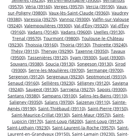
Sellières (39230)
,
Vers-en-Montagne (39300)
,
Vernantois
(39570)
,
Véria (39160)
,
Verges (39570)
,
Vercia (39190)
,
Vaux-
sur-Poligny (39800)
,
Vaux-lès-Saint-Claude (39360)
,
Vaudrey
(39380)
,
Varessia (39270)
,
Vannoz (39300)
,
Valfin-sur-Valouse
(39240)
,
Valempoulières (39300)
,
Val-d’Épy (39320)
,
Val-d’Épy
(39160)
,
Vadans (70140)
,
Vadans (39600)
,
Uxelles (39130)
,
Trenal (39570)
,
Tourmont (39800)
,
Toulouse-le-Château
(39230)
,
Thoissia (39160)
,
Thoiria (39130)
,
Thoirette (39240)
,
Thésy (39110)
,
Thervay (39290)
,
Taxenne (39350)
,
Tavaux
(39500)
,
Tassenières (39120)
,
Syam (39300)
,
Supt (39300)
,
Souvans (39380)
,
Soucia (39130)
,
Songeson (39130)
,
Sirod
(39300)
,
Serre-les-Moulières (39700)
,
Sermange (39700)
,
Sergenon (39120)
,
Sergenaux (39230)
,
Septmoncel (39310)
,
Senaud (39160)
,
Sellières (39230)
,
Séligney (39120)
,
Savigna
(39240)
,
Saugeot (39130)
,
Sarrogna (39270)
,
Sapois (39300)
,
Santans (39380)
,
Sampans (39100)
,
Salins-les-Bains (39110)
,
Saligney (39350)
,
Salans (39700)
,
Saizenay (39110)
,
Sainte-
Agnès (39190)
,
Saint-Thiébaud (39110)
,
Saint-Pierre (39150)
,
Saint-Maurice-Crillat (39130)
,
Saint-Maur (39570)
,
Saint-
Lupicin (39170)
,
Saint-Loup (58200)
,
Saint-Loup (39120)
,
Saint-Lothain (39230)
,
Saint-Laurent-la-Roche (39570)
,
Saint-
Laurent-en-Grandvaux (39150)
,
Saint-Lamain (39230)
,
Saint-