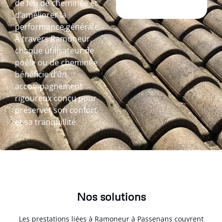
de feu de cheminée et
d’améliorer la
performance générale.
À travers Ramoneur,
chaque utilisateur de
poêle ou de cheminée
bénéficie d’un
accompagnement
rigoureux conçu pour
préserver son confort
et sa tranquillité.
Nos solutions
Les prestations liées à Ramoneur à Passenans couvrent