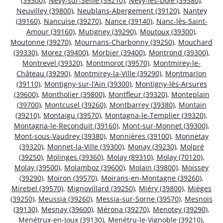
(39300)
,
Nevy-sur-Seille (39210)
,
Nevy-lès-Dole (39380)
,
Neuvilley (39800)
,
Neublans-Abergement (39120)
,
Nantey
(39160)
,
Nancuise (39270)
,
Nance (39140)
,
Nanc-lès-Saint-
Amour (39160)
,
Mutigney (39290)
,
Moutoux (39300)
,
Moutonne (39270)
,
Mournans-Charbonny (39250)
,
Mouchard
(39330)
,
Morez (39400)
,
Morbier (39400)
,
Montrond (39300)
,
Montrevel (39320)
,
Montmorot (39570)
,
Montmirey-le-
Château (39290)
,
Montmirey-la-Ville (39290)
,
Montmarlon
(39110)
,
Montigny-sur-l’Ain (39300)
,
Montigny-lès-Arsures
(39600)
,
Montholier (39800)
,
Montfleur (39320)
,
Monteplain
(39700)
,
Montcusel (39260)
,
Montbarrey (39380)
,
Montain
(39210)
,
Montaigu (39570)
,
Montagna-le-Templier (39320)
,
Montagna-le-Reconduit (39160)
,
Mont-sur-Monnet (39300)
,
Mont-sous-Vaudrey (39380)
,
Monnières (39100)
,
Monnetay
(39320)
,
Monnet-la-Ville (39300)
,
Monay (39230)
,
Molpré
(39250)
,
Molinges (39360)
,
Molay (89310)
,
Molay (70120)
,
Molay (39500)
,
Molamboz (39600)
,
Molain (39800)
,
Moissey
(39290)
,
Moiron (39570)
,
Moirans-en-Montagne (39260)
,
Mirebel (39570)
,
Mignovillard (39250)
,
Miéry (39800)
,
Mièges
(39250)
,
Meussia (39260)
,
Messia-sur-Sorne (39570)
,
Mesnois
(39130)
,
Mesnay (39600)
,
Mérona (39270)
,
Menotey (39290)
,
Menétrux-en-Joux (39130)
,
Menétru-le-Vignoble (39210)
,