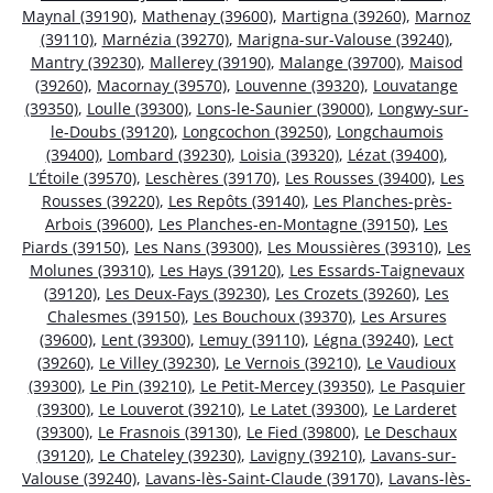
Maynal (39190)
,
Mathenay (39600)
,
Martigna (39260)
,
Marnoz
(39110)
,
Marnézia (39270)
,
Marigna-sur-Valouse (39240)
,
Mantry (39230)
,
Mallerey (39190)
,
Malange (39700)
,
Maisod
(39260)
,
Macornay (39570)
,
Louvenne (39320)
,
Louvatange
(39350)
,
Loulle (39300)
,
Lons-le-Saunier (39000)
,
Longwy-sur-
le-Doubs (39120)
,
Longcochon (39250)
,
Longchaumois
(39400)
,
Lombard (39230)
,
Loisia (39320)
,
Lézat (39400)
,
L’Étoile (39570)
,
Leschères (39170)
,
Les Rousses (39400)
,
Les
Rousses (39220)
,
Les Repôts (39140)
,
Les Planches-près-
Arbois (39600)
,
Les Planches-en-Montagne (39150)
,
Les
Piards (39150)
,
Les Nans (39300)
,
Les Moussières (39310)
,
Les
Molunes (39310)
,
Les Hays (39120)
,
Les Essards-Taignevaux
(39120)
,
Les Deux-Fays (39230)
,
Les Crozets (39260)
,
Les
Chalesmes (39150)
,
Les Bouchoux (39370)
,
Les Arsures
(39600)
,
Lent (39300)
,
Lemuy (39110)
,
Légna (39240)
,
Lect
(39260)
,
Le Villey (39230)
,
Le Vernois (39210)
,
Le Vaudioux
(39300)
,
Le Pin (39210)
,
Le Petit-Mercey (39350)
,
Le Pasquier
(39300)
,
Le Louverot (39210)
,
Le Latet (39300)
,
Le Larderet
(39300)
,
Le Frasnois (39130)
,
Le Fied (39800)
,
Le Deschaux
(39120)
,
Le Chateley (39230)
,
Lavigny (39210)
,
Lavans-sur-
Valouse (39240)
,
Lavans-lès-Saint-Claude (39170)
,
Lavans-lès-