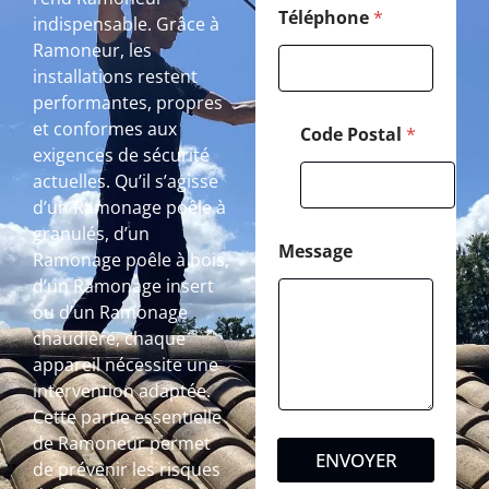
Téléphone
*
indispensable. Grâce à
Ramoneur, les
installations restent
performantes, propres
et conformes aux
Code Postal
*
exigences de sécurité
actuelles. Qu’il s’agisse
d’un Ramonage poêle à
granulés, d’un
Message
Ramonage poêle à bois,
d’un Ramonage insert
ou d’un Ramonage
chaudière, chaque
appareil nécessite une
intervention adaptée.
Cette partie essentielle
de Ramoneur permet
ENVOYER
de prévenir les risques