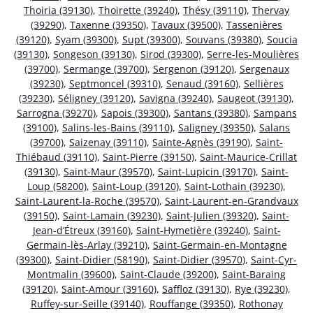
Thoiria (39130)
,
Thoirette (39240)
,
Thésy (39110)
,
Thervay
(39290)
,
Taxenne (39350)
,
Tavaux (39500)
,
Tassenières
(39120)
,
Syam (39300)
,
Supt (39300)
,
Souvans (39380)
,
Soucia
(39130)
,
Songeson (39130)
,
Sirod (39300)
,
Serre-les-Moulières
(39700)
,
Sermange (39700)
,
Sergenon (39120)
,
Sergenaux
(39230)
,
Septmoncel (39310)
,
Senaud (39160)
,
Sellières
(39230)
,
Séligney (39120)
,
Savigna (39240)
,
Saugeot (39130)
,
Sarrogna (39270)
,
Sapois (39300)
,
Santans (39380)
,
Sampans
(39100)
,
Salins-les-Bains (39110)
,
Saligney (39350)
,
Salans
(39700)
,
Saizenay (39110)
,
Sainte-Agnès (39190)
,
Saint-
Thiébaud (39110)
,
Saint-Pierre (39150)
,
Saint-Maurice-Crillat
(39130)
,
Saint-Maur (39570)
,
Saint-Lupicin (39170)
,
Saint-
Loup (58200)
,
Saint-Loup (39120)
,
Saint-Lothain (39230)
,
Saint-Laurent-la-Roche (39570)
,
Saint-Laurent-en-Grandvaux
(39150)
,
Saint-Lamain (39230)
,
Saint-Julien (39320)
,
Saint-
Jean-d’Étreux (39160)
,
Saint-Hymetière (39240)
,
Saint-
Germain-lès-Arlay (39210)
,
Saint-Germain-en-Montagne
(39300)
,
Saint-Didier (58190)
,
Saint-Didier (39570)
,
Saint-Cyr-
Montmalin (39600)
,
Saint-Claude (39200)
,
Saint-Baraing
(39120)
,
Saint-Amour (39160)
,
Saffloz (39130)
,
Rye (39230)
,
Ruffey-sur-Seille (39140)
,
Rouffange (39350)
,
Rothonay