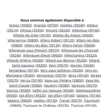
Nous sommes également disponible à
:
Vulvoz (39360)
,
Vriange (39700)
,
Vosbles (39240)
,
Voiteur
(39210)
,
Vitreux (39350)
,
Vincent (39230)
,
Villevieux (39140)
,
Villette-lès-Dole (39100)
,
Villette-lès-Arbois (39600)
,
Villerserine (39800)
,
Villers-Robert (39120)
,
Villers-les-Bois
(39800)
,
Villers-les-Bois (39120)
,
Villers-Farlay (39600)
,
Villeneuve-sous-Pymont (39570)
,
Villeneuve-lès-Charnod
(39240)
,
Villeneuve-d’Aval (39600)
,
Villechantria (39320)
,
Villards-d’Héria (39260)
,
Villard-sur-Bienne (39200)
,
Villard-
Saint-Sauveur (39200)
,
Vevy (39570)
,
Vescles (39240)
,
Vertamboz (39130)
,
Vers-sous-Sellières (39230)
,
Vers-en-
Montagne (39300)
,
Vernantois (39570)
,
Véria (39160)
,
Verges
(39570)
,
Vercia (39190)
,
Vaux-sur-Poligny (39800)
,
Vaux-lès-
Saint-Claude (39360)
,
Vaudrey (39380)
,
Varessia (39270)
,
Vannoz (39300)
,
Valfin-sur-Valouse (39240)
,
Valempoulières
(39300)
,
Val-d’Épy (39320)
,
Val-d’Épy (39160)
,
Vadans (70140)
,
Vadans (39600)
,
Uxelles (39130)
,
Trenal (39570)
,
Tourmont
(39800)
,
Toulouse-le-Château (39230)
,
Thoissia (39160)
,