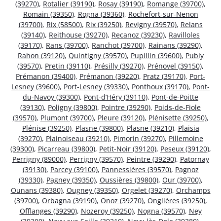
(39270)
,
Rotalier (39190)
,
Rosay (39190)
,
Romange (39700)
,
Romain (39350)
,
Rogna (39360)
,
Rochefort-sur-Nenon
(39700)
,
Rix (58500)
,
Rix (39250)
,
Revigny (39570)
,
Relans
(39140)
,
Reithouse (39270)
,
Recanoz (39230)
,
Ravilloles
(39170)
,
Rans (39700)
,
Ranchot (39700)
,
Rainans (39290)
,
Rahon (39120)
,
Quintigny (39570)
,
Pupillin (39600)
,
Publy
(39570)
,
Pretin (39110)
,
Présilly (39270)
,
Prénovel (39150)
,
Prémanon (39400)
,
Prémanon (39220)
,
Pratz (39170)
,
Port-
Lesney (39600)
,
Port-Lesney (39330)
,
Ponthoux (39170)
,
Pont-
du-Navoy (39300)
,
Pont-d’Héry (39110)
,
Pont-de-Poitte
(39130)
,
Poligny (39800)
,
Pointre (39290)
,
Poids-de-Fiole
(39570)
,
Plumont (39700)
,
Pleure (39120)
,
Plénisette (39250)
,
Plénise (39250)
,
Plasne (39800)
,
Plasne (39210)
,
Plaisia
(39270)
,
Plainoiseau (39210)
,
Pimorin (39270)
,
Pillemoine
(39300)
,
Picarreau (39800)
,
Petit-Noir (39120)
,
Peseux (39120)
,
Perrigny (89000)
,
Perrigny (39570)
,
Peintre (39290)
,
Patornay
(39130)
,
Parcey (39100)
,
Pannessières (39570)
,
Pagnoz
(39330)
,
Pagney (39350)
,
Oussières (39800)
,
Our (39700)
,
Ounans (39380)
,
Ougney (39350)
,
Orgelet (39270)
,
Orchamps
(39700)
,
Orbagna (39190)
,
Onoz (39270)
,
Onglières (39250)
,
Offlanges (39290)
,
Nozeroy (39250)
,
Nogna (39570)
,
Ney