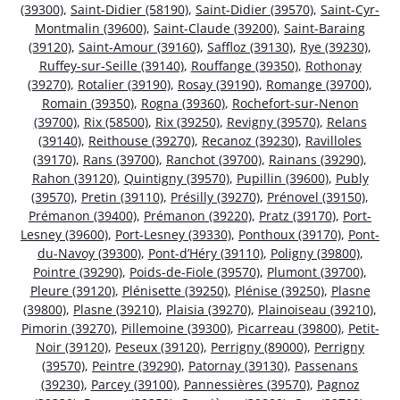
(39300)
,
Saint-Didier (58190)
,
Saint-Didier (39570)
,
Saint-Cyr-
Montmalin (39600)
,
Saint-Claude (39200)
,
Saint-Baraing
(39120)
,
Saint-Amour (39160)
,
Saffloz (39130)
,
Rye (39230)
,
Ruffey-sur-Seille (39140)
,
Rouffange (39350)
,
Rothonay
(39270)
,
Rotalier (39190)
,
Rosay (39190)
,
Romange (39700)
,
Romain (39350)
,
Rogna (39360)
,
Rochefort-sur-Nenon
(39700)
,
Rix (58500)
,
Rix (39250)
,
Revigny (39570)
,
Relans
(39140)
,
Reithouse (39270)
,
Recanoz (39230)
,
Ravilloles
(39170)
,
Rans (39700)
,
Ranchot (39700)
,
Rainans (39290)
,
Rahon (39120)
,
Quintigny (39570)
,
Pupillin (39600)
,
Publy
(39570)
,
Pretin (39110)
,
Présilly (39270)
,
Prénovel (39150)
,
Prémanon (39400)
,
Prémanon (39220)
,
Pratz (39170)
,
Port-
Lesney (39600)
,
Port-Lesney (39330)
,
Ponthoux (39170)
,
Pont-
du-Navoy (39300)
,
Pont-d’Héry (39110)
,
Poligny (39800)
,
Pointre (39290)
,
Poids-de-Fiole (39570)
,
Plumont (39700)
,
Pleure (39120)
,
Plénisette (39250)
,
Plénise (39250)
,
Plasne
(39800)
,
Plasne (39210)
,
Plaisia (39270)
,
Plainoiseau (39210)
,
Pimorin (39270)
,
Pillemoine (39300)
,
Picarreau (39800)
,
Petit-
Noir (39120)
,
Peseux (39120)
,
Perrigny (89000)
,
Perrigny
(39570)
,
Peintre (39290)
,
Patornay (39130)
,
Passenans
(39230)
,
Parcey (39100)
,
Pannessières (39570)
,
Pagnoz