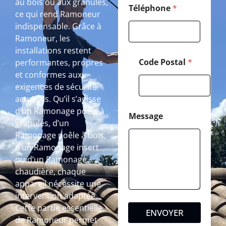
au bois ou aux granulés,
Téléphone
*
ce qui rend Ramoneur
indispensable. Grâce à
Ramoneur, les
installations restent
Code Postal
*
performantes, propres
et conformes aux
exigences de sécurité
actuelles. Qu’il s’agisse
d’un Ramonage poêle à
Message
granulés, d’un
Ramonage poêle à bois,
d’un Ramonage insert
ou d’un Ramonage
chaudière, chaque
appareil nécessite une
intervention adaptée.
Cette partie essentielle
ENVOYER
de Ramoneur permet