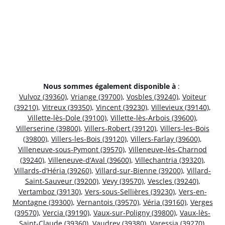
Nous sommes également disponible à
:
Vulvoz (39360)
,
Vriange (39700)
,
Vosbles (39240)
,
Voiteur
(39210)
,
Vitreux (39350)
,
Vincent (39230)
,
Villevieux (39140)
,
Villette-lès-Dole (39100)
,
Villette-lès-Arbois (39600)
,
Villerserine (39800)
,
Villers-Robert (39120)
,
Villers-les-Bois
(39800)
,
Villers-les-Bois (39120)
,
Villers-Farlay (39600)
,
Villeneuve-sous-Pymont (39570)
,
Villeneuve-lès-Charnod
(39240)
,
Villeneuve-d’Aval (39600)
,
Villechantria (39320)
,
Villards-d’Héria (39260)
,
Villard-sur-Bienne (39200)
,
Villard-
Saint-Sauveur (39200)
,
Vevy (39570)
,
Vescles (39240)
,
Vertamboz (39130)
,
Vers-sous-Sellières (39230)
,
Vers-en-
Montagne (39300)
,
Vernantois (39570)
,
Véria (39160)
,
Verges
(39570)
,
Vercia (39190)
,
Vaux-sur-Poligny (39800)
,
Vaux-lès-
Saint-Claude (39360)
,
Vaudrey (39380)
,
Varessia (39270)
,