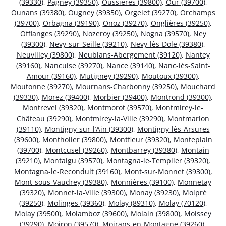
(39330)
,
Pagney (39350)
,
Oussières (39800)
,
Our (39700)
,
Ounans (39380)
,
Ougney (39350)
,
Orgelet (39270)
,
Orchamps
(39700)
,
Orbagna (39190)
,
Onoz (39270)
,
Onglières (39250)
,
Offlanges (39290)
,
Nozeroy (39250)
,
Nogna (39570)
,
Ney
(39300)
,
Nevy-sur-Seille (39210)
,
Nevy-lès-Dole (39380)
,
Neuvilley (39800)
,
Neublans-Abergement (39120)
,
Nantey
(39160)
,
Nancuise (39270)
,
Nance (39140)
,
Nanc-lès-Saint-
Amour (39160)
,
Mutigney (39290)
,
Moutoux (39300)
,
Moutonne (39270)
,
Mournans-Charbonny (39250)
,
Mouchard
(39330)
,
Morez (39400)
,
Morbier (39400)
,
Montrond (39300)
,
Montrevel (39320)
,
Montmorot (39570)
,
Montmirey-le-
Château (39290)
,
Montmirey-la-Ville (39290)
,
Montmarlon
(39110)
,
Montigny-sur-l’Ain (39300)
,
Montigny-lès-Arsures
(39600)
,
Montholier (39800)
,
Montfleur (39320)
,
Monteplain
(39700)
,
Montcusel (39260)
,
Montbarrey (39380)
,
Montain
(39210)
,
Montaigu (39570)
,
Montagna-le-Templier (39320)
,
Montagna-le-Reconduit (39160)
,
Mont-sur-Monnet (39300)
,
Mont-sous-Vaudrey (39380)
,
Monnières (39100)
,
Monnetay
(39320)
,
Monnet-la-Ville (39300)
,
Monay (39230)
,
Molpré
(39250)
,
Molinges (39360)
,
Molay (89310)
,
Molay (70120)
,
Molay (39500)
,
Molamboz (39600)
,
Molain (39800)
,
Moissey
(39290)
,
Moiron (39570)
,
Moirans-en-Montagne (39260)
,