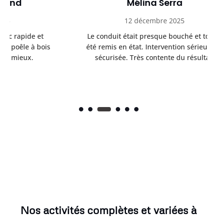
Mélina Serra
12 décembre 2025
Le conduit était presque bouché et tout a
is
été remis en état. Intervention sérieuse et
au
sécurisée. Très contente du résultat.
Nos activités complètes et variées à