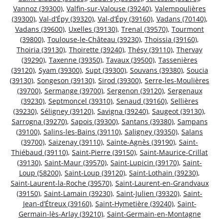
Vannoz (39300)
,
Valfin-sur-Valouse (39240)
,
Valempoulières
(39300)
,
Val-d’Épy (39320)
,
Val-d’Épy (39160)
,
Vadans (70140)
,
Vadans (39600)
,
Uxelles (39130)
,
Trenal (39570)
,
Tourmont
(39800)
,
Toulouse-le-Château (39230)
,
Thoissia (39160)
,
Thoiria (39130)
,
Thoirette (39240)
,
Thésy (39110)
,
Thervay
(39290)
,
Taxenne (39350)
,
Tavaux (39500)
,
Tassenières
(39120)
,
Syam (39300)
,
Supt (39300)
,
Souvans (39380)
,
Soucia
(39130)
,
Songeson (39130)
,
Sirod (39300)
,
Serre-les-Moulières
(39700)
,
Sermange (39700)
,
Sergenon (39120)
,
Sergenaux
(39230)
,
Septmoncel (39310)
,
Senaud (39160)
,
Sellières
(39230)
,
Séligney (39120)
,
Savigna (39240)
,
Saugeot (39130)
,
Sarrogna (39270)
,
Sapois (39300)
,
Santans (39380)
,
Sampans
(39100)
,
Salins-les-Bains (39110)
,
Saligney (39350)
,
Salans
(39700)
,
Saizenay (39110)
,
Sainte-Agnès (39190)
,
Saint-
Thiébaud (39110)
,
Saint-Pierre (39150)
,
Saint-Maurice-Crillat
(39130)
,
Saint-Maur (39570)
,
Saint-Lupicin (39170)
,
Saint-
Loup (58200)
,
Saint-Loup (39120)
,
Saint-Lothain (39230)
,
Saint-Laurent-la-Roche (39570)
,
Saint-Laurent-en-Grandvaux
(39150)
,
Saint-Lamain (39230)
,
Saint-Julien (39320)
,
Saint-
Jean-d’Étreux (39160)
,
Saint-Hymetière (39240)
,
Saint-
Germain-lès-Arlay (39210)
,
Saint-Germain-en-Montagne