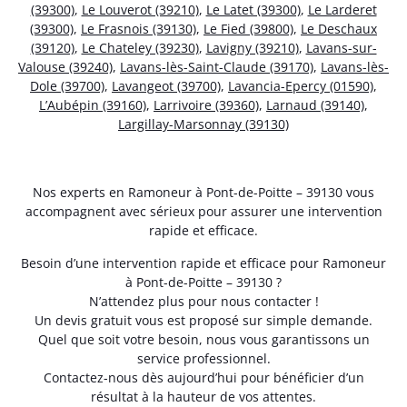
(39300)
,
Le Louverot (39210)
,
Le Latet (39300)
,
Le Larderet
(39300)
,
Le Frasnois (39130)
,
Le Fied (39800)
,
Le Deschaux
(39120)
,
Le Chateley (39230)
,
Lavigny (39210)
,
Lavans-sur-
Valouse (39240)
,
Lavans-lès-Saint-Claude (39170)
,
Lavans-lès-
Dole (39700)
,
Lavangeot (39700)
,
Lavancia-Epercy (01590)
,
L’Aubépin (39160)
,
Larrivoire (39360)
,
Larnaud (39140)
,
Largillay-Marsonnay (39130)
Nos experts en Ramoneur à Pont-de-Poitte – 39130 vous
accompagnent avec sérieux pour assurer une intervention
rapide et efficace.
Besoin d’une intervention rapide et efficace pour Ramoneur
à Pont-de-Poitte – 39130 ?
N’attendez plus pour nous contacter !
Un devis gratuit vous est proposé sur simple demande.
Quel que soit votre besoin, nous vous garantissons un
service professionnel.
Contactez-nous dès aujourd’hui pour bénéficier d’un
résultat à la hauteur de vos attentes.