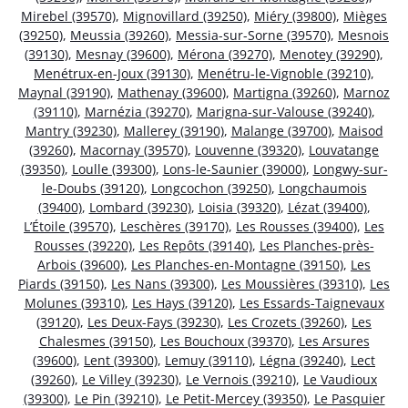
Mirebel (39570)
,
Mignovillard (39250)
,
Miéry (39800)
,
Mièges
(39250)
,
Meussia (39260)
,
Messia-sur-Sorne (39570)
,
Mesnois
(39130)
,
Mesnay (39600)
,
Mérona (39270)
,
Menotey (39290)
,
Menétrux-en-Joux (39130)
,
Menétru-le-Vignoble (39210)
,
Maynal (39190)
,
Mathenay (39600)
,
Martigna (39260)
,
Marnoz
(39110)
,
Marnézia (39270)
,
Marigna-sur-Valouse (39240)
,
Mantry (39230)
,
Mallerey (39190)
,
Malange (39700)
,
Maisod
(39260)
,
Macornay (39570)
,
Louvenne (39320)
,
Louvatange
(39350)
,
Loulle (39300)
,
Lons-le-Saunier (39000)
,
Longwy-sur-
le-Doubs (39120)
,
Longcochon (39250)
,
Longchaumois
(39400)
,
Lombard (39230)
,
Loisia (39320)
,
Lézat (39400)
,
L’Étoile (39570)
,
Leschères (39170)
,
Les Rousses (39400)
,
Les
Rousses (39220)
,
Les Repôts (39140)
,
Les Planches-près-
Arbois (39600)
,
Les Planches-en-Montagne (39150)
,
Les
Piards (39150)
,
Les Nans (39300)
,
Les Moussières (39310)
,
Les
Molunes (39310)
,
Les Hays (39120)
,
Les Essards-Taignevaux
(39120)
,
Les Deux-Fays (39230)
,
Les Crozets (39260)
,
Les
Chalesmes (39150)
,
Les Bouchoux (39370)
,
Les Arsures
(39600)
,
Lent (39300)
,
Lemuy (39110)
,
Légna (39240)
,
Lect
(39260)
,
Le Villey (39230)
,
Le Vernois (39210)
,
Le Vaudioux
(39300)
,
Le Pin (39210)
,
Le Petit-Mercey (39350)
,
Le Pasquier