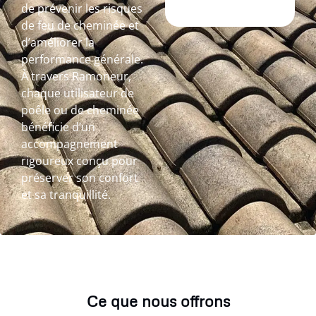
de prévenir les risques
de feu de cheminée et
d’améliorer la
performance générale.
À travers Ramoneur,
chaque utilisateur de
poêle ou de cheminée
bénéficie d’un
accompagnement
rigoureux conçu pour
préserver son confort
et sa tranquillité.
Ce que nous offrons