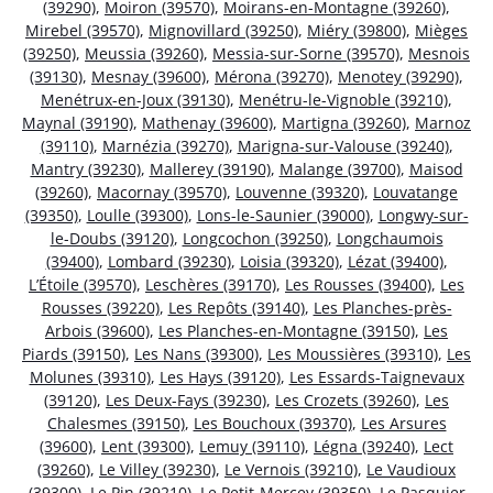
(39290)
,
Moiron (39570)
,
Moirans-en-Montagne (39260)
,
Mirebel (39570)
,
Mignovillard (39250)
,
Miéry (39800)
,
Mièges
(39250)
,
Meussia (39260)
,
Messia-sur-Sorne (39570)
,
Mesnois
(39130)
,
Mesnay (39600)
,
Mérona (39270)
,
Menotey (39290)
,
Menétrux-en-Joux (39130)
,
Menétru-le-Vignoble (39210)
,
Maynal (39190)
,
Mathenay (39600)
,
Martigna (39260)
,
Marnoz
(39110)
,
Marnézia (39270)
,
Marigna-sur-Valouse (39240)
,
Mantry (39230)
,
Mallerey (39190)
,
Malange (39700)
,
Maisod
(39260)
,
Macornay (39570)
,
Louvenne (39320)
,
Louvatange
(39350)
,
Loulle (39300)
,
Lons-le-Saunier (39000)
,
Longwy-sur-
le-Doubs (39120)
,
Longcochon (39250)
,
Longchaumois
(39400)
,
Lombard (39230)
,
Loisia (39320)
,
Lézat (39400)
,
L’Étoile (39570)
,
Leschères (39170)
,
Les Rousses (39400)
,
Les
Rousses (39220)
,
Les Repôts (39140)
,
Les Planches-près-
Arbois (39600)
,
Les Planches-en-Montagne (39150)
,
Les
Piards (39150)
,
Les Nans (39300)
,
Les Moussières (39310)
,
Les
Molunes (39310)
,
Les Hays (39120)
,
Les Essards-Taignevaux
(39120)
,
Les Deux-Fays (39230)
,
Les Crozets (39260)
,
Les
Chalesmes (39150)
,
Les Bouchoux (39370)
,
Les Arsures
(39600)
,
Lent (39300)
,
Lemuy (39110)
,
Légna (39240)
,
Lect
(39260)
,
Le Villey (39230)
,
Le Vernois (39210)
,
Le Vaudioux
(39300)
,
Le Pin (39210)
,
Le Petit-Mercey (39350)
,
Le Pasquier