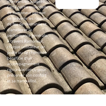
intervention adaptée.
Cette partie essentielle
de Ramoneur permet
de prévenir les risques
de feu de cheminée et
d’améliorer la
performance générale.
À travers Ramoneur,
chaque utilisateur de
poêle ou de cheminée
bénéficie d’un
accompagnement
rigoureux conçu pour
préserver son confort
et sa tranquillité.