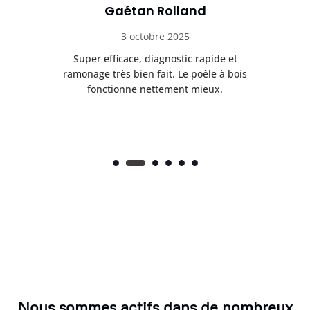
Gaétan Rolland
3 octobre 2025
tre
Super efficace, diagnostic rapide et
Le
t
ramonage très bien fait. Le poêle à bois
ét
fonctionne nettement mieux.
Nous sommes actifs dans de nombreux