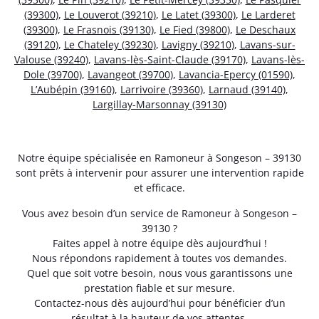
(39300)
,
Le Louverot (39210)
,
Le Latet (39300)
,
Le Larderet
(39300)
,
Le Frasnois (39130)
,
Le Fied (39800)
,
Le Deschaux
(39120)
,
Le Chateley (39230)
,
Lavigny (39210)
,
Lavans-sur-
Valouse (39240)
,
Lavans-lès-Saint-Claude (39170)
,
Lavans-lès-
Dole (39700)
,
Lavangeot (39700)
,
Lavancia-Epercy (01590)
,
L’Aubépin (39160)
,
Larrivoire (39360)
,
Larnaud (39140)
,
Largillay-Marsonnay (39130)
Notre équipe spécialisée en Ramoneur à Songeson – 39130
sont prêts à intervenir pour assurer une intervention rapide
et efficace.
Vous avez besoin d’un service de Ramoneur à Songeson –
39130 ?
Faites appel à notre équipe dès aujourd’hui !
Nous répondons rapidement à toutes vos demandes.
Quel que soit votre besoin, nous vous garantissons une
prestation fiable et sur mesure.
Contactez-nous dès aujourd’hui pour bénéficier d’un
résultat à la hauteur de vos attentes.