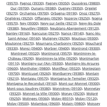
(39570)
,
Pagnoz (39330)
,
Pagney (39350)
,
Oussières (39800)
,
Our (39700)
,
Ounans (39380)
,
Ougney (39350)
,
Orgelet
(39270)
,
Orchamps (39700)
,
Orbagna (39190)
,
Onoz (39270)
,
Onglières (39250)
,
Offlanges (39290)
,
Nozeroy (39250)
,
Nogna
(39570)
,
Ney (39300)
,
Nevy-sur-Seille (39210)
,
Nevy-lès-Dole
(39380)
,
Neuvilley (39800)
,
Neublans-Abergement (39120)
,
Nantey (39160)
,
Nancuise (39270)
,
Nance (39140)
,
Nanc-lès-
Saint-Amour (39160)
,
Mutigney (39290)
,
Moutoux (39300)
,
Moutonne (39270)
,
Mournans-Charbonny (39250)
,
Mouchard
(39330)
,
Morez (39400)
,
Morbier (39400)
,
Montrond (39300)
,
Montrevel (39320)
,
Montmorot (39570)
,
Montmirey-le-
Château (39290)
,
Montmirey-la-Ville (39290)
,
Montmarlon
(39110)
,
Montigny-sur-l’Ain (39300)
,
Montigny-lès-Arsures
(39600)
,
Montholier (39800)
,
Montfleur (39320)
,
Monteplain
(39700)
,
Montcusel (39260)
,
Montbarrey (39380)
,
Montain
(39210)
,
Montaigu (39570)
,
Montagna-le-Templier (39320)
,
Montagna-le-Reconduit (39160)
,
Mont-sur-Monnet (39300)
,
Mont-sous-Vaudrey (39380)
,
Monnières (39100)
,
Monnetay
(39320)
,
Monnet-la-Ville (39300)
,
Monay (39230)
,
Molpré
(39250)
,
Molinges (39360)
,
Molay (89310)
,
Molay (70120)
,
Molay (39500)
,
Molamboz (39600)
,
Molain (39800)
,
Moissey