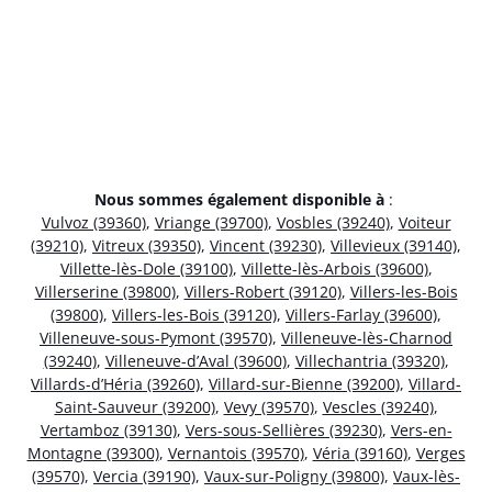
Nous sommes également disponible à
:
Vulvoz (39360)
,
Vriange (39700)
,
Vosbles (39240)
,
Voiteur
(39210)
,
Vitreux (39350)
,
Vincent (39230)
,
Villevieux (39140)
,
Villette-lès-Dole (39100)
,
Villette-lès-Arbois (39600)
,
Villerserine (39800)
,
Villers-Robert (39120)
,
Villers-les-Bois
(39800)
,
Villers-les-Bois (39120)
,
Villers-Farlay (39600)
,
Villeneuve-sous-Pymont (39570)
,
Villeneuve-lès-Charnod
(39240)
,
Villeneuve-d’Aval (39600)
,
Villechantria (39320)
,
Villards-d’Héria (39260)
,
Villard-sur-Bienne (39200)
,
Villard-
Saint-Sauveur (39200)
,
Vevy (39570)
,
Vescles (39240)
,
Vertamboz (39130)
,
Vers-sous-Sellières (39230)
,
Vers-en-
Montagne (39300)
,
Vernantois (39570)
,
Véria (39160)
,
Verges
(39570)
,
Vercia (39190)
,
Vaux-sur-Poligny (39800)
,
Vaux-lès-