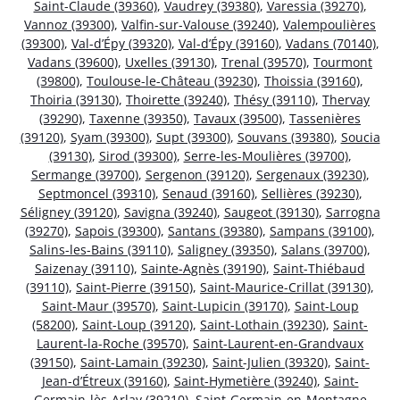
Saint-Claude (39360)
,
Vaudrey (39380)
,
Varessia (39270)
,
Vannoz (39300)
,
Valfin-sur-Valouse (39240)
,
Valempoulières
(39300)
,
Val-d’Épy (39320)
,
Val-d’Épy (39160)
,
Vadans (70140)
,
Vadans (39600)
,
Uxelles (39130)
,
Trenal (39570)
,
Tourmont
(39800)
,
Toulouse-le-Château (39230)
,
Thoissia (39160)
,
Thoiria (39130)
,
Thoirette (39240)
,
Thésy (39110)
,
Thervay
(39290)
,
Taxenne (39350)
,
Tavaux (39500)
,
Tassenières
(39120)
,
Syam (39300)
,
Supt (39300)
,
Souvans (39380)
,
Soucia
(39130)
,
Sirod (39300)
,
Serre-les-Moulières (39700)
,
Sermange (39700)
,
Sergenon (39120)
,
Sergenaux (39230)
,
Septmoncel (39310)
,
Senaud (39160)
,
Sellières (39230)
,
Séligney (39120)
,
Savigna (39240)
,
Saugeot (39130)
,
Sarrogna
(39270)
,
Sapois (39300)
,
Santans (39380)
,
Sampans (39100)
,
Salins-les-Bains (39110)
,
Saligney (39350)
,
Salans (39700)
,
Saizenay (39110)
,
Sainte-Agnès (39190)
,
Saint-Thiébaud
(39110)
,
Saint-Pierre (39150)
,
Saint-Maurice-Crillat (39130)
,
Saint-Maur (39570)
,
Saint-Lupicin (39170)
,
Saint-Loup
(58200)
,
Saint-Loup (39120)
,
Saint-Lothain (39230)
,
Saint-
Laurent-la-Roche (39570)
,
Saint-Laurent-en-Grandvaux
(39150)
,
Saint-Lamain (39230)
,
Saint-Julien (39320)
,
Saint-
Jean-d’Étreux (39160)
,
Saint-Hymetière (39240)
,
Saint-
Germain-lès-Arlay (39210)
,
Saint-Germain-en-Montagne