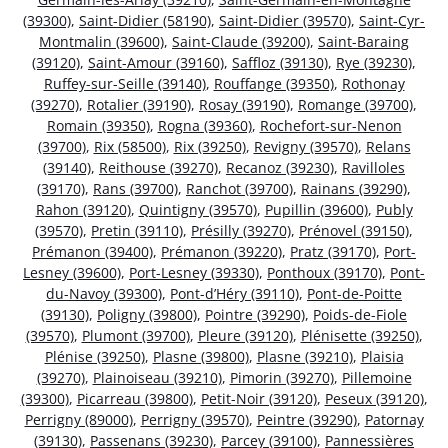
(39300)
,
Saint-Didier (58190)
,
Saint-Didier (39570)
,
Saint-Cyr-
Montmalin (39600)
,
Saint-Claude (39200)
,
Saint-Baraing
(39120)
,
Saint-Amour (39160)
,
Saffloz (39130)
,
Rye (39230)
,
Ruffey-sur-Seille (39140)
,
Rouffange (39350)
,
Rothonay
(39270)
,
Rotalier (39190)
,
Rosay (39190)
,
Romange (39700)
,
Romain (39350)
,
Rogna (39360)
,
Rochefort-sur-Nenon
(39700)
,
Rix (58500)
,
Rix (39250)
,
Revigny (39570)
,
Relans
(39140)
,
Reithouse (39270)
,
Recanoz (39230)
,
Ravilloles
(39170)
,
Rans (39700)
,
Ranchot (39700)
,
Rainans (39290)
,
Rahon (39120)
,
Quintigny (39570)
,
Pupillin (39600)
,
Publy
(39570)
,
Pretin (39110)
,
Présilly (39270)
,
Prénovel (39150)
,
Prémanon (39400)
,
Prémanon (39220)
,
Pratz (39170)
,
Port-
Lesney (39600)
,
Port-Lesney (39330)
,
Ponthoux (39170)
,
Pont-
du-Navoy (39300)
,
Pont-d’Héry (39110)
,
Pont-de-Poitte
(39130)
,
Poligny (39800)
,
Pointre (39290)
,
Poids-de-Fiole
(39570)
,
Plumont (39700)
,
Pleure (39120)
,
Plénisette (39250)
,
Plénise (39250)
,
Plasne (39800)
,
Plasne (39210)
,
Plaisia
(39270)
,
Plainoiseau (39210)
,
Pimorin (39270)
,
Pillemoine
(39300)
,
Picarreau (39800)
,
Petit-Noir (39120)
,
Peseux (39120)
,
Perrigny (89000)
,
Perrigny (39570)
,
Peintre (39290)
,
Patornay
(39130)
,
Passenans (39230)
,
Parcey (39100)
,
Pannessières