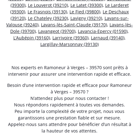
(39300)
,
Le Louverot (39210)
,
Le Latet (39300)
,
Le Larderet
(39300)
,
Le Frasnois (39130)
,
Le Fied (39800)
,
Le Deschaux
(39120)
,
Le Chateley (39230)
,
Lavigny (39210)
,
Lavans-sur-
Valouse (39240)
,
Lavans-lès-Saint-Claude (39170)
,
Lavans-lès-
Dole (39700)
,
Lavangeot (39700)
,
Lavancia-Epercy (01590)
,
L’Aubépin (39160)
,
Larrivoire (39360)
,
Larnaud (39140)
,
Largillay-Marsonnay (39130)
Nos experts en Ramoneur à Verges – 39570 sont prêts à
intervenir pour assurer une intervention rapide et efficace.
Besoin d’une intervention rapide et efficace pour Ramoneur
à Verges – 39570 ?
N’attendez plus pour nous contacter !
Nous répondons rapidement à toutes vos demandes.
Peu importe la complexité de votre projet, nous vous
garantissons une prestation fiable et sur mesure.
Appelez-nous sans attendre pour bénéficier d’un résultat à
la hauteur de vos attentes.