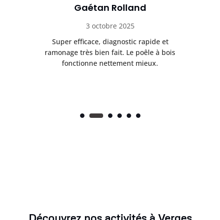
Gaétan Rolland
3 octobre 2025
tre
Super efficace, diagnostic rapide et
Le
t
ramonage très bien fait. Le poêle à bois
ét
fonctionne nettement mieux.
Découvrez nos activités à Verges