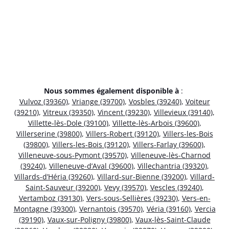
Nous sommes également disponible à
:
Vulvoz (39360)
,
Vriange (39700)
,
Vosbles (39240)
,
Voiteur
(39210)
,
Vitreux (39350)
,
Vincent (39230)
,
Villevieux (39140)
,
Villette-lès-Dole (39100)
,
Villette-lès-Arbois (39600)
,
Villerserine (39800)
,
Villers-Robert (39120)
,
Villers-les-Bois
(39800)
,
Villers-les-Bois (39120)
,
Villers-Farlay (39600)
,
Villeneuve-sous-Pymont (39570)
,
Villeneuve-lès-Charnod
(39240)
,
Villeneuve-d’Aval (39600)
,
Villechantria (39320)
,
Villards-d’Héria (39260)
,
Villard-sur-Bienne (39200)
,
Villard-
Saint-Sauveur (39200)
,
Vevy (39570)
,
Vescles (39240)
,
Vertamboz (39130)
,
Vers-sous-Sellières (39230)
,
Vers-en-
Montagne (39300)
,
Vernantois (39570)
,
Véria (39160)
,
Vercia
(39190)
,
Vaux-sur-Poligny (39800)
,
Vaux-lès-Saint-Claude