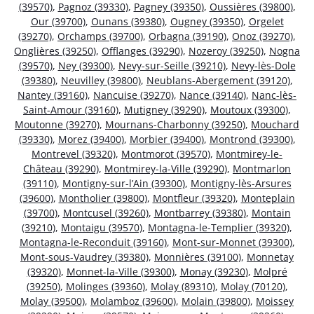
(39570)
,
Pagnoz (39330)
,
Pagney (39350)
,
Oussières (39800)
,
Our (39700)
,
Ounans (39380)
,
Ougney (39350)
,
Orgelet
(39270)
,
Orchamps (39700)
,
Orbagna (39190)
,
Onoz (39270)
,
Onglières (39250)
,
Offlanges (39290)
,
Nozeroy (39250)
,
Nogna
(39570)
,
Ney (39300)
,
Nevy-sur-Seille (39210)
,
Nevy-lès-Dole
(39380)
,
Neuvilley (39800)
,
Neublans-Abergement (39120)
,
Nantey (39160)
,
Nancuise (39270)
,
Nance (39140)
,
Nanc-lès-
Saint-Amour (39160)
,
Mutigney (39290)
,
Moutoux (39300)
,
Moutonne (39270)
,
Mournans-Charbonny (39250)
,
Mouchard
(39330)
,
Morez (39400)
,
Morbier (39400)
,
Montrond (39300)
,
Montrevel (39320)
,
Montmorot (39570)
,
Montmirey-le-
Château (39290)
,
Montmirey-la-Ville (39290)
,
Montmarlon
(39110)
,
Montigny-sur-l’Ain (39300)
,
Montigny-lès-Arsures
(39600)
,
Montholier (39800)
,
Montfleur (39320)
,
Monteplain
(39700)
,
Montcusel (39260)
,
Montbarrey (39380)
,
Montain
(39210)
,
Montaigu (39570)
,
Montagna-le-Templier (39320)
,
Montagna-le-Reconduit (39160)
,
Mont-sur-Monnet (39300)
,
Mont-sous-Vaudrey (39380)
,
Monnières (39100)
,
Monnetay
(39320)
,
Monnet-la-Ville (39300)
,
Monay (39230)
,
Molpré
(39250)
,
Molinges (39360)
,
Molay (89310)
,
Molay (70120)
,
Molay (39500)
,
Molamboz (39600)
,
Molain (39800)
,
Moissey