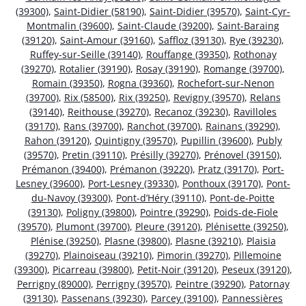
(39300)
,
Saint-Didier (58190)
,
Saint-Didier (39570)
,
Saint-Cyr-
Montmalin (39600)
,
Saint-Claude (39200)
,
Saint-Baraing
(39120)
,
Saint-Amour (39160)
,
Saffloz (39130)
,
Rye (39230)
,
Ruffey-sur-Seille (39140)
,
Rouffange (39350)
,
Rothonay
(39270)
,
Rotalier (39190)
,
Rosay (39190)
,
Romange (39700)
,
Romain (39350)
,
Rogna (39360)
,
Rochefort-sur-Nenon
(39700)
,
Rix (58500)
,
Rix (39250)
,
Revigny (39570)
,
Relans
(39140)
,
Reithouse (39270)
,
Recanoz (39230)
,
Ravilloles
(39170)
,
Rans (39700)
,
Ranchot (39700)
,
Rainans (39290)
,
Rahon (39120)
,
Quintigny (39570)
,
Pupillin (39600)
,
Publy
(39570)
,
Pretin (39110)
,
Présilly (39270)
,
Prénovel (39150)
,
Prémanon (39400)
,
Prémanon (39220)
,
Pratz (39170)
,
Port-
Lesney (39600)
,
Port-Lesney (39330)
,
Ponthoux (39170)
,
Pont-
du-Navoy (39300)
,
Pont-d’Héry (39110)
,
Pont-de-Poitte
(39130)
,
Poligny (39800)
,
Pointre (39290)
,
Poids-de-Fiole
(39570)
,
Plumont (39700)
,
Pleure (39120)
,
Plénisette (39250)
,
Plénise (39250)
,
Plasne (39800)
,
Plasne (39210)
,
Plaisia
(39270)
,
Plainoiseau (39210)
,
Pimorin (39270)
,
Pillemoine
(39300)
,
Picarreau (39800)
,
Petit-Noir (39120)
,
Peseux (39120)
,
Perrigny (89000)
,
Perrigny (39570)
,
Peintre (39290)
,
Patornay
(39130)
,
Passenans (39230)
,
Parcey (39100)
,
Pannessières