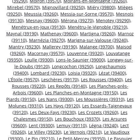
(39290)
,
Moiron (39570)
,
Moirans-en-Montagne (39260)
,
Mirebel (39570)
,
Mignovillard (39250)
,
Miéry (39800)
,
Mièges
(39250)
,
Meussia (39260)
,
Messia-sur-Sorne (39570)
,
Mesnois
(39130)
,
Mesnay (39600)
,
Mérona (39270)
,
Menotey (39290)
,
Menétrux-en-Joux (39130)
,
Menétru-le-Vignoble (39210)
,
Maynal (39190)
,
Mathenay (39600)
,
Martigna (39260)
,
Marnoz
(39110)
,
Marnézia (39270)
,
Marigna-sur-Valouse (39240)
,
Mantry (39230)
,
Mallerey (39190)
,
Malange (39700)
,
Maisod
(39260)
,
Macornay (39570)
,
Louvenne (39320)
,
Louvatange
(39350)
,
Loulle (39300)
,
Lons-le-Saunier (39000)
,
Longwy-sur-
le-Doubs (39120)
,
Longcochon (39250)
,
Longchaumois
(39400)
,
Lombard (39230)
,
Loisia (39320)
,
Lézat (39400)
,
L’Étoile (39570)
,
Leschères (39170)
,
Les Rousses (39400)
,
Les
Rousses (39220)
,
Les Repôts (39140)
,
Les Planches-près-
Arbois (39600)
,
Les Planches-en-Montagne (39150)
,
Les
Piards (39150)
,
Les Nans (39300)
,
Les Moussières (39310)
,
Les
Molunes (39310)
,
Les Hays (39120)
,
Les Essards-Taignevaux
(39120)
,
Les Deux-Fays (39230)
,
Les Crozets (39260)
,
Les
Chalesmes (39150)
,
Les Bouchoux (39370)
,
Les Arsures
(39600)
,
Lent (39300)
,
Lemuy (39110)
,
Légna (39240)
,
Lect
(39260)
,
Le Villey (39230)
,
Le Vernois (39210)
,
Le Vaudioux
(39300)
,
Le Pin (39210)
,
Le Petit-Mercey (39350)
,
Le Pasquier