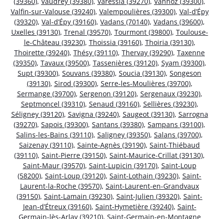
(39360)
,
Vaudrey (39380)
,
Varessia (39270)
,
Vannoz (39300)
,
Valfin-sur-Valouse (39240)
,
Valempoulières (39300)
,
Val-d’Épy
(39320)
,
Val-d’Épy (39160)
,
Vadans (70140)
,
Vadans (39600)
,
Uxelles (39130)
,
Trenal (39570)
,
Tourmont (39800)
,
Toulouse-
le-Château (39230)
,
Thoissia (39160)
,
Thoiria (39130)
,
Thoirette (39240)
,
Thésy (39110)
,
Thervay (39290)
,
Taxenne
(39350)
,
Tavaux (39500)
,
Tassenières (39120)
,
Syam (39300)
,
Supt (39300)
,
Souvans (39380)
,
Soucia (39130)
,
Songeson
(39130)
,
Sirod (39300)
,
Serre-les-Moulières (39700)
,
Sermange (39700)
,
Sergenon (39120)
,
Sergenaux (39230)
,
Septmoncel (39310)
,
Senaud (39160)
,
Sellières (39230)
,
Séligney (39120)
,
Savigna (39240)
,
Saugeot (39130)
,
Sarrogna
(39270)
,
Sapois (39300)
,
Santans (39380)
,
Sampans (39100)
,
Salins-les-Bains (39110)
,
Saligney (39350)
,
Salans (39700)
,
Saizenay (39110)
,
Sainte-Agnès (39190)
,
Saint-Thiébaud
(39110)
,
Saint-Pierre (39150)
,
Saint-Maurice-Crillat (39130)
,
Saint-Maur (39570)
,
Saint-Lupicin (39170)
,
Saint-Loup
(58200)
,
Saint-Loup (39120)
,
Saint-Lothain (39230)
,
Saint-
Laurent-la-Roche (39570)
,
Saint-Laurent-en-Grandvaux
(39150)
,
Saint-Lamain (39230)
,
Saint-Julien (39320)
,
Saint-
Jean-d’Étreux (39160)
,
Saint-Hymetière (39240)
,
Saint-
Germain-lès-Arlay (39210)
,
Saint-Germain-en-Montagne