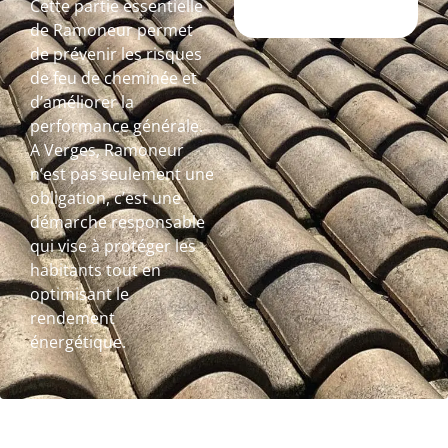
Cette partie essentielle
de Ramoneur permet
de prévenir les risques
de feu de cheminée et
d’améliorer la
performance générale.
A Verges, Ramoneur
n’est pas seulement une
obligation, c’est une
démarche responsable
qui vise à protéger les
habitants tout en
optimisant le
rendement
énergétique.