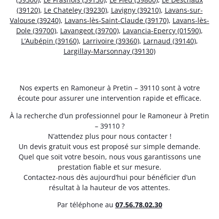
(39120)
,
Le Chateley (39230)
,
Lavigny (39210)
,
Lavans-sur-
Valouse (39240)
,
Lavans-lès-Saint-Claude (39170)
,
Lavans-lès-
Dole (39700)
,
Lavangeot (39700)
,
Lavancia-Epercy (01590)
,
L’Aubépin (39160)
,
Larrivoire (39360)
,
Larnaud (39140)
,
Largillay-Marsonnay (39130)
Nos experts en Ramoneur à Pretin – 39110 sont à votre
écoute pour assurer une intervention rapide et efficace.
À la recherche d’un professionnel pour le Ramoneur à Pretin
– 39110 ?
N’attendez plus pour nous contacter !
Un devis gratuit vous est proposé sur simple demande.
Quel que soit votre besoin, nous vous garantissons une
prestation fiable et sur mesure.
Contactez-nous dès aujourd’hui pour bénéficier d’un
résultat à la hauteur de vos attentes.
Par téléphone au
07.56.78.02.30