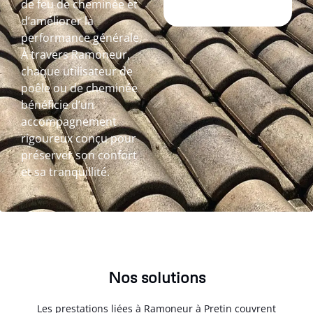
de feu de cheminée et
d’améliorer la
performance générale.
À travers Ramoneur,
chaque utilisateur de
poêle ou de cheminée
bénéficie d’un
accompagnement
rigoureux conçu pour
préserver son confort
et sa tranquillité.
Nos solutions
Les prestations liées à Ramoneur à Pretin couvrent