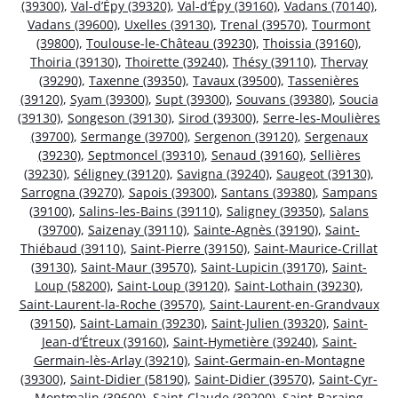
(39300)
,
Val-d’Épy (39320)
,
Val-d’Épy (39160)
,
Vadans (70140)
,
Vadans (39600)
,
Uxelles (39130)
,
Trenal (39570)
,
Tourmont
(39800)
,
Toulouse-le-Château (39230)
,
Thoissia (39160)
,
Thoiria (39130)
,
Thoirette (39240)
,
Thésy (39110)
,
Thervay
(39290)
,
Taxenne (39350)
,
Tavaux (39500)
,
Tassenières
(39120)
,
Syam (39300)
,
Supt (39300)
,
Souvans (39380)
,
Soucia
(39130)
,
Songeson (39130)
,
Sirod (39300)
,
Serre-les-Moulières
(39700)
,
Sermange (39700)
,
Sergenon (39120)
,
Sergenaux
(39230)
,
Septmoncel (39310)
,
Senaud (39160)
,
Sellières
(39230)
,
Séligney (39120)
,
Savigna (39240)
,
Saugeot (39130)
,
Sarrogna (39270)
,
Sapois (39300)
,
Santans (39380)
,
Sampans
(39100)
,
Salins-les-Bains (39110)
,
Saligney (39350)
,
Salans
(39700)
,
Saizenay (39110)
,
Sainte-Agnès (39190)
,
Saint-
Thiébaud (39110)
,
Saint-Pierre (39150)
,
Saint-Maurice-Crillat
(39130)
,
Saint-Maur (39570)
,
Saint-Lupicin (39170)
,
Saint-
Loup (58200)
,
Saint-Loup (39120)
,
Saint-Lothain (39230)
,
Saint-Laurent-la-Roche (39570)
,
Saint-Laurent-en-Grandvaux
(39150)
,
Saint-Lamain (39230)
,
Saint-Julien (39320)
,
Saint-
Jean-d’Étreux (39160)
,
Saint-Hymetière (39240)
,
Saint-
Germain-lès-Arlay (39210)
,
Saint-Germain-en-Montagne
(39300)
,
Saint-Didier (58190)
,
Saint-Didier (39570)
,
Saint-Cyr-
Montmalin (39600)
,
Saint-Claude (39200)
,
Saint-Baraing