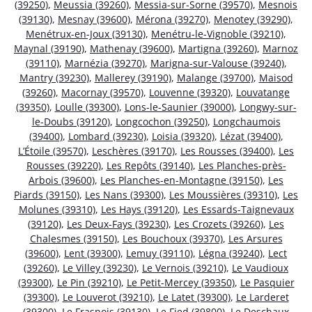
(39250)
,
Meussia (39260)
,
Messia-sur-Sorne (39570)
,
Mesnois
(39130)
,
Mesnay (39600)
,
Mérona (39270)
,
Menotey (39290)
,
Menétrux-en-Joux (39130)
,
Menétru-le-Vignoble (39210)
,
Maynal (39190)
,
Mathenay (39600)
,
Martigna (39260)
,
Marnoz
(39110)
,
Marnézia (39270)
,
Marigna-sur-Valouse (39240)
,
Mantry (39230)
,
Mallerey (39190)
,
Malange (39700)
,
Maisod
(39260)
,
Macornay (39570)
,
Louvenne (39320)
,
Louvatange
(39350)
,
Loulle (39300)
,
Lons-le-Saunier (39000)
,
Longwy-sur-
le-Doubs (39120)
,
Longcochon (39250)
,
Longchaumois
(39400)
,
Lombard (39230)
,
Loisia (39320)
,
Lézat (39400)
,
L’Étoile (39570)
,
Leschères (39170)
,
Les Rousses (39400)
,
Les
Rousses (39220)
,
Les Repôts (39140)
,
Les Planches-près-
Arbois (39600)
,
Les Planches-en-Montagne (39150)
,
Les
Piards (39150)
,
Les Nans (39300)
,
Les Moussières (39310)
,
Les
Molunes (39310)
,
Les Hays (39120)
,
Les Essards-Taignevaux
(39120)
,
Les Deux-Fays (39230)
,
Les Crozets (39260)
,
Les
Chalesmes (39150)
,
Les Bouchoux (39370)
,
Les Arsures
(39600)
,
Lent (39300)
,
Lemuy (39110)
,
Légna (39240)
,
Lect
(39260)
,
Le Villey (39230)
,
Le Vernois (39210)
,
Le Vaudioux
(39300)
,
Le Pin (39210)
,
Le Petit-Mercey (39350)
,
Le Pasquier
(39300)
,
Le Louverot (39210)
,
Le Latet (39300)
,
Le Larderet
(39300)
,
Le Frasnois (39130)
,
Le Fied (39800)
,
Le Deschaux