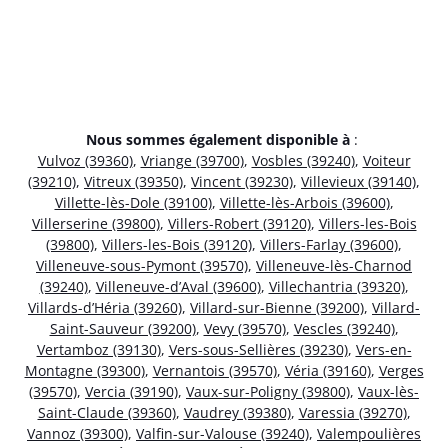
Nous sommes également disponible à
:
Vulvoz (39360)
,
Vriange (39700)
,
Vosbles (39240)
,
Voiteur
(39210)
,
Vitreux (39350)
,
Vincent (39230)
,
Villevieux (39140)
,
Villette-lès-Dole (39100)
,
Villette-lès-Arbois (39600)
,
Villerserine (39800)
,
Villers-Robert (39120)
,
Villers-les-Bois
(39800)
,
Villers-les-Bois (39120)
,
Villers-Farlay (39600)
,
Villeneuve-sous-Pymont (39570)
,
Villeneuve-lès-Charnod
(39240)
,
Villeneuve-d’Aval (39600)
,
Villechantria (39320)
,
Villards-d’Héria (39260)
,
Villard-sur-Bienne (39200)
,
Villard-
Saint-Sauveur (39200)
,
Vevy (39570)
,
Vescles (39240)
,
Vertamboz (39130)
,
Vers-sous-Sellières (39230)
,
Vers-en-
Montagne (39300)
,
Vernantois (39570)
,
Véria (39160)
,
Verges
(39570)
,
Vercia (39190)
,
Vaux-sur-Poligny (39800)
,
Vaux-lès-
Saint-Claude (39360)
,
Vaudrey (39380)
,
Varessia (39270)
,
Vannoz (39300)
,
Valfin-sur-Valouse (39240)
,
Valempoulières