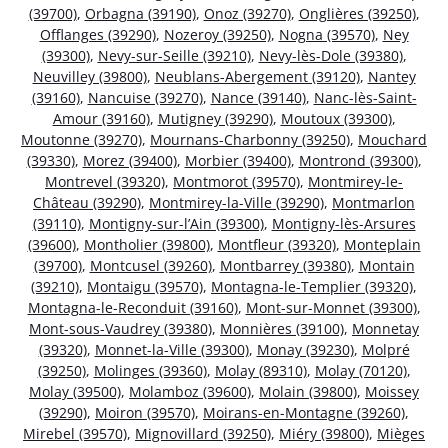
(39700)
,
Orbagna (39190)
,
Onoz (39270)
,
Onglières (39250)
,
Offlanges (39290)
,
Nozeroy (39250)
,
Nogna (39570)
,
Ney
(39300)
,
Nevy-sur-Seille (39210)
,
Nevy-lès-Dole (39380)
,
Neuvilley (39800)
,
Neublans-Abergement (39120)
,
Nantey
(39160)
,
Nancuise (39270)
,
Nance (39140)
,
Nanc-lès-Saint-
Amour (39160)
,
Mutigney (39290)
,
Moutoux (39300)
,
Moutonne (39270)
,
Mournans-Charbonny (39250)
,
Mouchard
(39330)
,
Morez (39400)
,
Morbier (39400)
,
Montrond (39300)
,
Montrevel (39320)
,
Montmorot (39570)
,
Montmirey-le-
Château (39290)
,
Montmirey-la-Ville (39290)
,
Montmarlon
(39110)
,
Montigny-sur-l’Ain (39300)
,
Montigny-lès-Arsures
(39600)
,
Montholier (39800)
,
Montfleur (39320)
,
Monteplain
(39700)
,
Montcusel (39260)
,
Montbarrey (39380)
,
Montain
(39210)
,
Montaigu (39570)
,
Montagna-le-Templier (39320)
,
Montagna-le-Reconduit (39160)
,
Mont-sur-Monnet (39300)
,
Mont-sous-Vaudrey (39380)
,
Monnières (39100)
,
Monnetay
(39320)
,
Monnet-la-Ville (39300)
,
Monay (39230)
,
Molpré
(39250)
,
Molinges (39360)
,
Molay (89310)
,
Molay (70120)
,
Molay (39500)
,
Molamboz (39600)
,
Molain (39800)
,
Moissey
(39290)
,
Moiron (39570)
,
Moirans-en-Montagne (39260)
,
Mirebel (39570)
,
Mignovillard (39250)
,
Miéry (39800)
,
Mièges