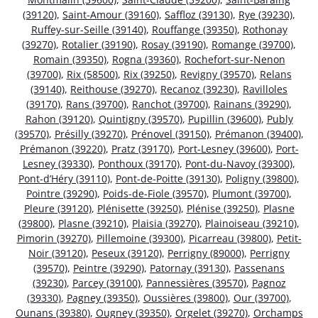
(39120)
,
Saint-Amour (39160)
,
Saffloz (39130)
,
Rye (39230)
,
Ruffey-sur-Seille (39140)
,
Rouffange (39350)
,
Rothonay
(39270)
,
Rotalier (39190)
,
Rosay (39190)
,
Romange (39700)
,
Romain (39350)
,
Rogna (39360)
,
Rochefort-sur-Nenon
(39700)
,
Rix (58500)
,
Rix (39250)
,
Revigny (39570)
,
Relans
(39140)
,
Reithouse (39270)
,
Recanoz (39230)
,
Ravilloles
(39170)
,
Rans (39700)
,
Ranchot (39700)
,
Rainans (39290)
,
Rahon (39120)
,
Quintigny (39570)
,
Pupillin (39600)
,
Publy
(39570)
,
Présilly (39270)
,
Prénovel (39150)
,
Prémanon (39400)
,
Prémanon (39220)
,
Pratz (39170)
,
Port-Lesney (39600)
,
Port-
Lesney (39330)
,
Ponthoux (39170)
,
Pont-du-Navoy (39300)
,
Pont-d’Héry (39110)
,
Pont-de-Poitte (39130)
,
Poligny (39800)
,
Pointre (39290)
,
Poids-de-Fiole (39570)
,
Plumont (39700)
,
Pleure (39120)
,
Plénisette (39250)
,
Plénise (39250)
,
Plasne
(39800)
,
Plasne (39210)
,
Plaisia (39270)
,
Plainoiseau (39210)
,
Pimorin (39270)
,
Pillemoine (39300)
,
Picarreau (39800)
,
Petit-
Noir (39120)
,
Peseux (39120)
,
Perrigny (89000)
,
Perrigny
(39570)
,
Peintre (39290)
,
Patornay (39130)
,
Passenans
(39230)
,
Parcey (39100)
,
Pannessières (39570)
,
Pagnoz
(39330)
,
Pagney (39350)
,
Oussières (39800)
,
Our (39700)
,
Ounans (39380)
,
Ougney (39350)
,
Orgelet (39270)
,
Orchamps