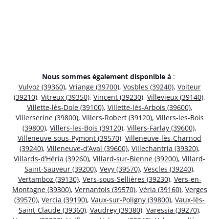
Nous sommes également disponible à
:
Vulvoz (39360)
,
Vriange (39700)
,
Vosbles (39240)
,
Voiteur
(39210)
,
Vitreux (39350)
,
Vincent (39230)
,
Villevieux (39140)
,
Villette-lès-Dole (39100)
,
Villette-lès-Arbois (39600)
,
Villerserine (39800)
,
Villers-Robert (39120)
,
Villers-les-Bois
(39800)
,
Villers-les-Bois (39120)
,
Villers-Farlay (39600)
,
Villeneuve-sous-Pymont (39570)
,
Villeneuve-lès-Charnod
(39240)
,
Villeneuve-d’Aval (39600)
,
Villechantria (39320)
,
Villards-d’Héria (39260)
,
Villard-sur-Bienne (39200)
,
Villard-
Saint-Sauveur (39200)
,
Vevy (39570)
,
Vescles (39240)
,
Vertamboz (39130)
,
Vers-sous-Sellières (39230)
,
Vers-en-
Montagne (39300)
,
Vernantois (39570)
,
Véria (39160)
,
Verges
(39570)
,
Vercia (39190)
,
Vaux-sur-Poligny (39800)
,
Vaux-lès-
Saint-Claude (39360)
,
Vaudrey (39380)
,
Varessia (39270)
,