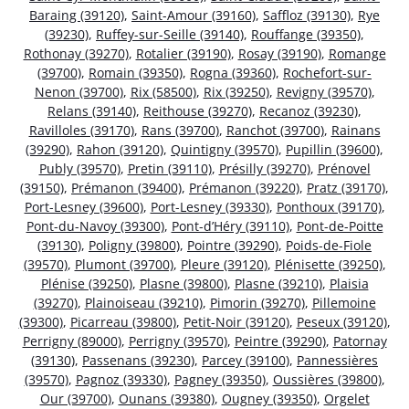
Baraing (39120)
,
Saint-Amour (39160)
,
Saffloz (39130)
,
Rye
(39230)
,
Ruffey-sur-Seille (39140)
,
Rouffange (39350)
,
Rothonay (39270)
,
Rotalier (39190)
,
Rosay (39190)
,
Romange
(39700)
,
Romain (39350)
,
Rogna (39360)
,
Rochefort-sur-
Nenon (39700)
,
Rix (58500)
,
Rix (39250)
,
Revigny (39570)
,
Relans (39140)
,
Reithouse (39270)
,
Recanoz (39230)
,
Ravilloles (39170)
,
Rans (39700)
,
Ranchot (39700)
,
Rainans
(39290)
,
Rahon (39120)
,
Quintigny (39570)
,
Pupillin (39600)
,
Publy (39570)
,
Pretin (39110)
,
Présilly (39270)
,
Prénovel
(39150)
,
Prémanon (39400)
,
Prémanon (39220)
,
Pratz (39170)
,
Port-Lesney (39600)
,
Port-Lesney (39330)
,
Ponthoux (39170)
,
Pont-du-Navoy (39300)
,
Pont-d’Héry (39110)
,
Pont-de-Poitte
(39130)
,
Poligny (39800)
,
Pointre (39290)
,
Poids-de-Fiole
(39570)
,
Plumont (39700)
,
Pleure (39120)
,
Plénisette (39250)
,
Plénise (39250)
,
Plasne (39800)
,
Plasne (39210)
,
Plaisia
(39270)
,
Plainoiseau (39210)
,
Pimorin (39270)
,
Pillemoine
(39300)
,
Picarreau (39800)
,
Petit-Noir (39120)
,
Peseux (39120)
,
Perrigny (89000)
,
Perrigny (39570)
,
Peintre (39290)
,
Patornay
(39130)
,
Passenans (39230)
,
Parcey (39100)
,
Pannessières
(39570)
,
Pagnoz (39330)
,
Pagney (39350)
,
Oussières (39800)
,
Our (39700)
,
Ounans (39380)
,
Ougney (39350)
,
Orgelet