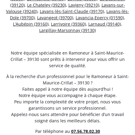
(39120)
,
Le Chateley (39230)
,
Lavigny (39210)
,
Lavans-sur-
Valouse (39240)
,
Lavans-lès-Saint-Claude (39170)
,
Lavans-lès-
Dole (39700)
,
Lavangeot (39700)
,
Lavancia-Epercy (01590)
,
L’Aubépin (39160)
,
Larrivoire (39360)
,
Larnaud (39140)
,
Largillay-Marsonnay (39130)
Notre équipe spécialisée en Ramoneur à Saint-Maurice-
Crillat – 39130 sont prêts à intervenir pour vous offrir un
service de qualité.
À la recherche d’un professionnel pour le Ramoneur à Saint-
Maurice-Crillat – 39130 ?
Faites appel à notre équipe dès aujourd’hui !
Notre équipe vous accompagne à chaque étape.
Peu importe la complexité de votre projet, nous vous
garantissons un service professionnel.
Appelez-nous sans attendre pour bénéficier d’un travail
soigné dans les meilleurs délais.
Par téléphone au
07.56.78.02.30