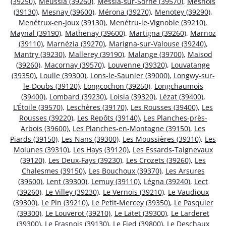
(39250)
,
Meussia (39260)
,
Messia-sur-Sorne (39570)
,
Mesnois
(39130)
,
Mesnay (39600)
,
Mérona (39270)
,
Menotey (39290)
,
Menétrux-en-Joux (39130)
,
Menétru-le-Vignoble (39210)
,
Maynal (39190)
,
Mathenay (39600)
,
Martigna (39260)
,
Marnoz
(39110)
,
Marnézia (39270)
,
Marigna-sur-Valouse (39240)
,
Mantry (39230)
,
Mallerey (39190)
,
Malange (39700)
,
Maisod
(39260)
,
Macornay (39570)
,
Louvenne (39320)
,
Louvatange
(39350)
,
Loulle (39300)
,
Lons-le-Saunier (39000)
,
Longwy-sur-
le-Doubs (39120)
,
Longcochon (39250)
,
Longchaumois
(39400)
,
Lombard (39230)
,
Loisia (39320)
,
Lézat (39400)
,
L’Étoile (39570)
,
Leschères (39170)
,
Les Rousses (39400)
,
Les
Rousses (39220)
,
Les Repôts (39140)
,
Les Planches-près-
Arbois (39600)
,
Les Planches-en-Montagne (39150)
,
Les
Piards (39150)
,
Les Nans (39300)
,
Les Moussières (39310)
,
Les
Molunes (39310)
,
Les Hays (39120)
,
Les Essards-Taignevaux
(39120)
,
Les Deux-Fays (39230)
,
Les Crozets (39260)
,
Les
Chalesmes (39150)
,
Les Bouchoux (39370)
,
Les Arsures
(39600)
,
Lent (39300)
,
Lemuy (39110)
,
Légna (39240)
,
Lect
(39260)
,
Le Villey (39230)
,
Le Vernois (39210)
,
Le Vaudioux
(39300)
,
Le Pin (39210)
,
Le Petit-Mercey (39350)
,
Le Pasquier
(39300)
,
Le Louverot (39210)
,
Le Latet (39300)
,
Le Larderet
(39300)
,
Le Frasnois (39130)
,
Le Fied (39800)
,
Le Deschaux