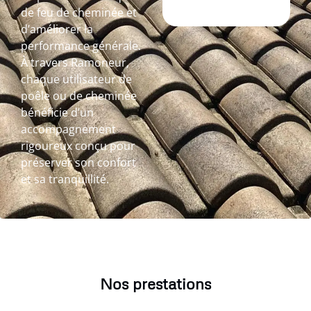
de feu de cheminée et
d’améliorer la
performance générale.
À travers Ramoneur,
chaque utilisateur de
poêle ou de cheminée
bénéficie d’un
accompagnement
rigoureux conçu pour
préserver son confort
et sa tranquillité.
Nos prestations