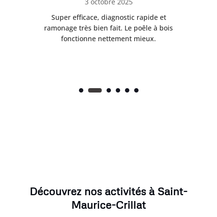
3 octobre 2025
tre
Super efficace, diagnostic rapide et
Le
t
ramonage très bien fait. Le poêle à bois
ét
fonctionne nettement mieux.
Découvrez nos activités à Saint-
Maurice-Crillat