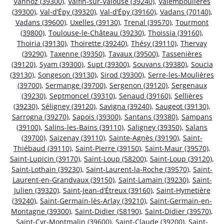
Vannoz (39300)
,
Valfin-sur-Valouse (39240)
,
Valempoulières
(39300)
,
Val-d’Épy (39320)
,
Val-d’Épy (39160)
,
Vadans (70140)
,
Vadans (39600)
,
Uxelles (39130)
,
Trenal (39570)
,
Tourmont
(39800)
,
Toulouse-le-Château (39230)
,
Thoissia (39160)
,
Thoiria (39130)
,
Thoirette (39240)
,
Thésy (39110)
,
Thervay
(39290)
,
Taxenne (39350)
,
Tavaux (39500)
,
Tassenières
(39120)
,
Syam (39300)
,
Supt (39300)
,
Souvans (39380)
,
Soucia
(39130)
,
Songeson (39130)
,
Sirod (39300)
,
Serre-les-Moulières
(39700)
,
Sermange (39700)
,
Sergenon (39120)
,
Sergenaux
(39230)
,
Septmoncel (39310)
,
Senaud (39160)
,
Sellières
(39230)
,
Séligney (39120)
,
Savigna (39240)
,
Saugeot (39130)
,
Sarrogna (39270)
,
Sapois (39300)
,
Santans (39380)
,
Sampans
(39100)
,
Salins-les-Bains (39110)
,
Saligney (39350)
,
Salans
(39700)
,
Saizenay (39110)
,
Sainte-Agnès (39190)
,
Saint-
Thiébaud (39110)
,
Saint-Pierre (39150)
,
Saint-Maur (39570)
,
Saint-Lupicin (39170)
,
Saint-Loup (58200)
,
Saint-Loup (39120)
,
Saint-Lothain (39230)
,
Saint-Laurent-la-Roche (39570)
,
Saint-
Laurent-en-Grandvaux (39150)
,
Saint-Lamain (39230)
,
Saint-
Julien (39320)
,
Saint-Jean-d’Étreux (39160)
,
Saint-Hymetière
(39240)
,
Saint-Germain-lès-Arlay (39210)
,
Saint-Germain-en-
Montagne (39300)
,
Saint-Didier (58190)
,
Saint-Didier (39570)
,
Saint-Cyr-Montmalin (39600)
,
Saint-Claude (39200)
,
Saint-