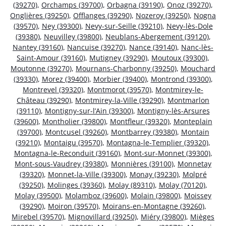
(39270)
,
Orchamps (39700)
,
Orbagna (39190)
,
Onoz (39270)
,
Onglières (39250)
,
Offlanges (39290)
,
Nozeroy (39250)
,
Nogna
(39570)
,
Ney (39300)
,
Nevy-sur-Seille (39210)
,
Nevy-lès-Dole
(39380)
,
Neuvilley (39800)
,
Neublans-Abergement (39120)
,
Nantey (39160)
,
Nancuise (39270)
,
Nance (39140)
,
Nanc-lès-
Saint-Amour (39160)
,
Mutigney (39290)
,
Moutoux (39300)
,
Moutonne (39270)
,
Mournans-Charbonny (39250)
,
Mouchard
(39330)
,
Morez (39400)
,
Morbier (39400)
,
Montrond (39300)
,
Montrevel (39320)
,
Montmorot (39570)
,
Montmirey-le-
Château (39290)
,
Montmirey-la-Ville (39290)
,
Montmarlon
(39110)
,
Montigny-sur-l’Ain (39300)
,
Montigny-lès-Arsures
(39600)
,
Montholier (39800)
,
Montfleur (39320)
,
Monteplain
(39700)
,
Montcusel (39260)
,
Montbarrey (39380)
,
Montain
(39210)
,
Montaigu (39570)
,
Montagna-le-Templier (39320)
,
Montagna-le-Reconduit (39160)
,
Mont-sur-Monnet (39300)
,
Mont-sous-Vaudrey (39380)
,
Monnières (39100)
,
Monnetay
(39320)
,
Monnet-la-Ville (39300)
,
Monay (39230)
,
Molpré
(39250)
,
Molinges (39360)
,
Molay (89310)
,
Molay (70120)
,
Molay (39500)
,
Molamboz (39600)
,
Molain (39800)
,
Moissey
(39290)
,
Moiron (39570)
,
Moirans-en-Montagne (39260)
,
Mirebel (39570)
,
Mignovillard (39250)
,
Miéry (39800)
,
Mièges