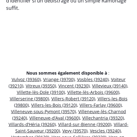
d’identifier si un débistrage ou un simple Ramonage
suffit.
Nous sommes également disponible à
:
Vulvoz (39360)
,
Vriange (39700)
,
Vosbles (39240)
,
Voiteur
(39210)
,
Vitreux (39350)
,
Vincent (39230)
,
Villevieux (39140)
,
Villette-lès-Dole (39100)
,
Villette-lès-Arbois (39600)
,
Villerserine (39800)
,
Villers-Robert (39120)
,
Villers-les-Bois
(39800)
,
Villers-les-Bois (39120)
,
Villers-Farlay (39600)
,
Villeneuve-sous-Pymont (39570)
,
Villeneuve-lès-Charnod
(39240)
,
Villeneuve-d’Aval (39600)
,
Villechantria (39320)
,
Villards-d’Héria (39260)
,
Villard-sur-Bienne (39200)
,
Villard-
Saint-Sauveur (39200)
,
Vevy (39570)
,
Vescles (39240)
,