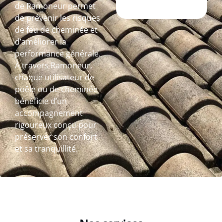
de Ramoneur permet
de prévenir les risques
de feu de cheminée et
d’améliorer la
performance générale.
À travers Ramoneur,
chaque utilisateur de
poêle ou de cheminée
bénéficie d’un
accompagnement
rigoureux conçu pour
préserver son confort
et sa tranquillité.