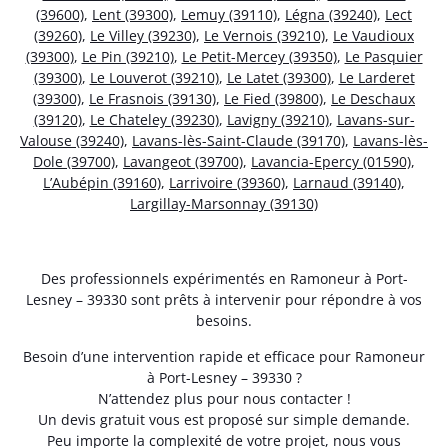
(39600)
,
Lent (39300)
,
Lemuy (39110)
,
Légna (39240)
,
Lect
(39260)
,
Le Villey (39230)
,
Le Vernois (39210)
,
Le Vaudioux
(39300)
,
Le Pin (39210)
,
Le Petit-Mercey (39350)
,
Le Pasquier
(39300)
,
Le Louverot (39210)
,
Le Latet (39300)
,
Le Larderet
(39300)
,
Le Frasnois (39130)
,
Le Fied (39800)
,
Le Deschaux
(39120)
,
Le Chateley (39230)
,
Lavigny (39210)
,
Lavans-sur-
Valouse (39240)
,
Lavans-lès-Saint-Claude (39170)
,
Lavans-lès-
Dole (39700)
,
Lavangeot (39700)
,
Lavancia-Epercy (01590)
,
L’Aubépin (39160)
,
Larrivoire (39360)
,
Larnaud (39140)
,
Largillay-Marsonnay (39130)
Des professionnels expérimentés en Ramoneur à Port-
Lesney – 39330 sont prêts à intervenir pour répondre à vos
besoins.
Besoin d’une intervention rapide et efficace pour Ramoneur
à Port-Lesney – 39330 ?
N’attendez plus pour nous contacter !
Un devis gratuit vous est proposé sur simple demande.
Peu importe la complexité de votre projet, nous vous