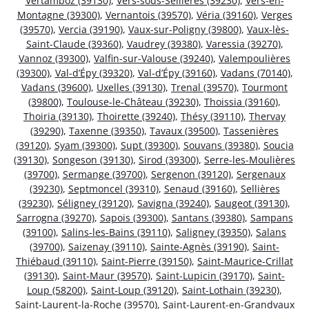
Vertamboz (39130)
,
Vers-sous-Sellières (39230)
,
Vers-en-
Montagne (39300)
,
Vernantois (39570)
,
Véria (39160)
,
Verges
(39570)
,
Vercia (39190)
,
Vaux-sur-Poligny (39800)
,
Vaux-lès-
Saint-Claude (39360)
,
Vaudrey (39380)
,
Varessia (39270)
,
Vannoz (39300)
,
Valfin-sur-Valouse (39240)
,
Valempoulières
(39300)
,
Val-d’Épy (39320)
,
Val-d’Épy (39160)
,
Vadans (70140)
,
Vadans (39600)
,
Uxelles (39130)
,
Trenal (39570)
,
Tourmont
(39800)
,
Toulouse-le-Château (39230)
,
Thoissia (39160)
,
Thoiria (39130)
,
Thoirette (39240)
,
Thésy (39110)
,
Thervay
(39290)
,
Taxenne (39350)
,
Tavaux (39500)
,
Tassenières
(39120)
,
Syam (39300)
,
Supt (39300)
,
Souvans (39380)
,
Soucia
(39130)
,
Songeson (39130)
,
Sirod (39300)
,
Serre-les-Moulières
(39700)
,
Sermange (39700)
,
Sergenon (39120)
,
Sergenaux
(39230)
,
Septmoncel (39310)
,
Senaud (39160)
,
Sellières
(39230)
,
Séligney (39120)
,
Savigna (39240)
,
Saugeot (39130)
,
Sarrogna (39270)
,
Sapois (39300)
,
Santans (39380)
,
Sampans
(39100)
,
Salins-les-Bains (39110)
,
Saligney (39350)
,
Salans
(39700)
,
Saizenay (39110)
,
Sainte-Agnès (39190)
,
Saint-
Thiébaud (39110)
,
Saint-Pierre (39150)
,
Saint-Maurice-Crillat
(39130)
,
Saint-Maur (39570)
,
Saint-Lupicin (39170)
,
Saint-
Loup (58200)
,
Saint-Loup (39120)
,
Saint-Lothain (39230)
,
Saint-Laurent-la-Roche (39570)
,
Saint-Laurent-en-Grandvaux