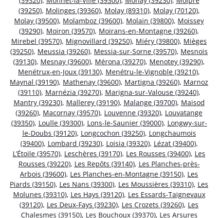
(39320)
,
Monnet-la-Ville (39300)
,
Monay (39230)
,
Molpré
(39250)
,
Molinges (39360)
,
Molay (89310)
,
Molay (70120)
,
Molay (39500)
,
Molamboz (39600)
,
Molain (39800)
,
Moissey
(39290)
,
Moiron (39570)
,
Moirans-en-Montagne (39260)
,
Mirebel (39570)
,
Mignovillard (39250)
,
Miéry (39800)
,
Mièges
(39250)
,
Meussia (39260)
,
Messia-sur-Sorne (39570)
,
Mesnois
(39130)
,
Mesnay (39600)
,
Mérona (39270)
,
Menotey (39290)
,
Menétrux-en-Joux (39130)
,
Menétru-le-Vignoble (39210)
,
Maynal (39190)
,
Mathenay (39600)
,
Martigna (39260)
,
Marnoz
(39110)
,
Marnézia (39270)
,
Marigna-sur-Valouse (39240)
,
Mantry (39230)
,
Mallerey (39190)
,
Malange (39700)
,
Maisod
(39260)
,
Macornay (39570)
,
Louvenne (39320)
,
Louvatange
(39350)
,
Loulle (39300)
,
Lons-le-Saunier (39000)
,
Longwy-sur-
le-Doubs (39120)
,
Longcochon (39250)
,
Longchaumois
(39400)
,
Lombard (39230)
,
Loisia (39320)
,
Lézat (39400)
,
L’Étoile (39570)
,
Leschères (39170)
,
Les Rousses (39400)
,
Les
Rousses (39220)
,
Les Repôts (39140)
,
Les Planches-près-
Arbois (39600)
,
Les Planches-en-Montagne (39150)
,
Les
Piards (39150)
,
Les Nans (39300)
,
Les Moussières (39310)
,
Les
Molunes (39310)
,
Les Hays (39120)
,
Les Essards-Taignevaux
(39120)
,
Les Deux-Fays (39230)
,
Les Crozets (39260)
,
Les
Chalesmes (39150)
,
Les Bouchoux (39370)
,
Les Arsures