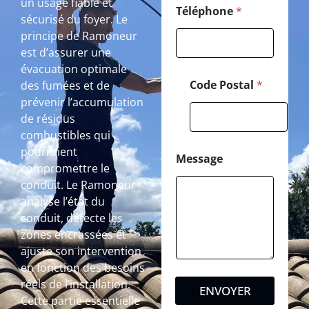
un usage fiable et
Téléphone
*
sécurisé du foyer. Le
principe de Ramoneur
est d’assurer une
évacuation optimale
Code Postal
*
des fumées et de
prévenir l’accumulation
de résidus
combustibles qui
pourraient
Message
compromettre le
conduit. Le Ramoneur
analyse l’état du
conduit, détecte les
zones encrassées et
ajuste son intervention
en fonction des besoins
réels de l’installation.
ENVOYER
Cette partie essentielle