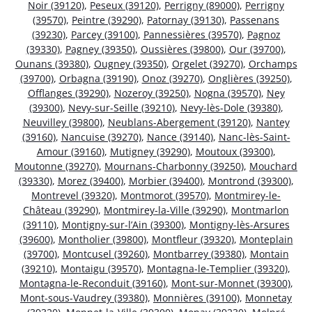
Noir (39120)
,
Peseux (39120)
,
Perrigny (89000)
,
Perrigny
(39570)
,
Peintre (39290)
,
Patornay (39130)
,
Passenans
(39230)
,
Parcey (39100)
,
Pannessières (39570)
,
Pagnoz
(39330)
,
Pagney (39350)
,
Oussières (39800)
,
Our (39700)
,
Ounans (39380)
,
Ougney (39350)
,
Orgelet (39270)
,
Orchamps
(39700)
,
Orbagna (39190)
,
Onoz (39270)
,
Onglières (39250)
,
Offlanges (39290)
,
Nozeroy (39250)
,
Nogna (39570)
,
Ney
(39300)
,
Nevy-sur-Seille (39210)
,
Nevy-lès-Dole (39380)
,
Neuvilley (39800)
,
Neublans-Abergement (39120)
,
Nantey
(39160)
,
Nancuise (39270)
,
Nance (39140)
,
Nanc-lès-Saint-
Amour (39160)
,
Mutigney (39290)
,
Moutoux (39300)
,
Moutonne (39270)
,
Mournans-Charbonny (39250)
,
Mouchard
(39330)
,
Morez (39400)
,
Morbier (39400)
,
Montrond (39300)
,
Montrevel (39320)
,
Montmorot (39570)
,
Montmirey-le-
Château (39290)
,
Montmirey-la-Ville (39290)
,
Montmarlon
(39110)
,
Montigny-sur-l’Ain (39300)
,
Montigny-lès-Arsures
(39600)
,
Montholier (39800)
,
Montfleur (39320)
,
Monteplain
(39700)
,
Montcusel (39260)
,
Montbarrey (39380)
,
Montain
(39210)
,
Montaigu (39570)
,
Montagna-le-Templier (39320)
,
Montagna-le-Reconduit (39160)
,
Mont-sur-Monnet (39300)
,
Mont-sous-Vaudrey (39380)
,
Monnières (39100)
,
Monnetay