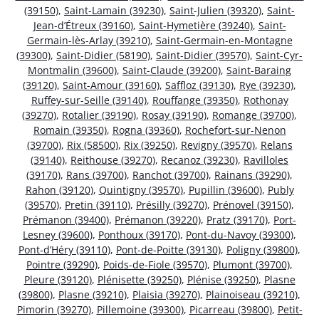
(39150)
,
Saint-Lamain (39230)
,
Saint-Julien (39320)
,
Saint-
Jean-d’Étreux (39160)
,
Saint-Hymetière (39240)
,
Saint-
Germain-lès-Arlay (39210)
,
Saint-Germain-en-Montagne
(39300)
,
Saint-Didier (58190)
,
Saint-Didier (39570)
,
Saint-Cyr-
Montmalin (39600)
,
Saint-Claude (39200)
,
Saint-Baraing
(39120)
,
Saint-Amour (39160)
,
Saffloz (39130)
,
Rye (39230)
,
Ruffey-sur-Seille (39140)
,
Rouffange (39350)
,
Rothonay
(39270)
,
Rotalier (39190)
,
Rosay (39190)
,
Romange (39700)
,
Romain (39350)
,
Rogna (39360)
,
Rochefort-sur-Nenon
(39700)
,
Rix (58500)
,
Rix (39250)
,
Revigny (39570)
,
Relans
(39140)
,
Reithouse (39270)
,
Recanoz (39230)
,
Ravilloles
(39170)
,
Rans (39700)
,
Ranchot (39700)
,
Rainans (39290)
,
Rahon (39120)
,
Quintigny (39570)
,
Pupillin (39600)
,
Publy
(39570)
,
Pretin (39110)
,
Présilly (39270)
,
Prénovel (39150)
,
Prémanon (39400)
,
Prémanon (39220)
,
Pratz (39170)
,
Port-
Lesney (39600)
,
Ponthoux (39170)
,
Pont-du-Navoy (39300)
,
Pont-d’Héry (39110)
,
Pont-de-Poitte (39130)
,
Poligny (39800)
,
Pointre (39290)
,
Poids-de-Fiole (39570)
,
Plumont (39700)
,
Pleure (39120)
,
Plénisette (39250)
,
Plénise (39250)
,
Plasne
(39800)
,
Plasne (39210)
,
Plaisia (39270)
,
Plainoiseau (39210)
,
Pimorin (39270)
,
Pillemoine (39300)
,
Picarreau (39800)
,
Petit-