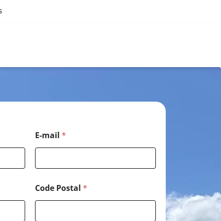
s
E-mail
*
Code Postal
*