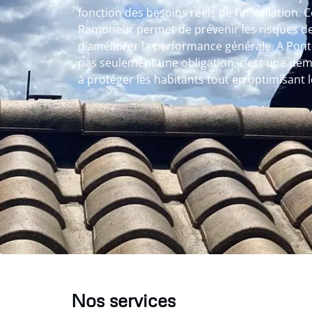
fonction des besoins réels de l’installation. C
Ramoneur permet de prévenir les risques de
d’améliorer la performance générale. A Pon
pas seulement une obligation, c’est une dém
à protéger les habitants tout en optimisant
Nos services