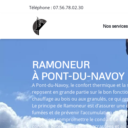
Téléphone :
07.56.78.02.30
Nos services
RAMONEUR
À PONT-DU-NAVOY
A Pont-du-Navoy, le confort thermique et la
reposent en grande partie sur le bon fonct
chauffage au bois ou aux granulés, ce qui 
Le principe de Ramoneur est d’assurer une 
fumées et de prévenir l’accumulation de rés
pourraient compromettre le conduit. Le Ram
conduit, détecte les zones encrassées et aju