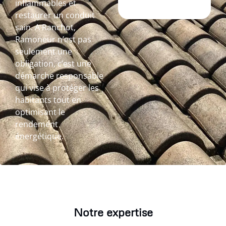
inflammables et
restaurer un conduit
sain. A Ranchot,
Ramoneur n’est pas
seulement une
obligation, c’est une
démarche responsable
qui vise à protéger les
habitants tout en
optimisant le
rendement
énergétique.
Notre expertise