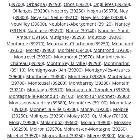
(39700)
,
Orbagna (39190)
,
Onoz (39270)
,
Onglières (39250)
,
Offlanges (39290)
,
Nozeroy (39250)
,
Nogna (39570)
,
Ney
(39300)
,
Nevy-sur-Seille (39210)
,
Nevy-lès-Dole (39380)
,
Neuvilley (39800)
,
Neublans-Abergement (39120)
,
Nantey
(39160)
,
Nancuise (39270)
,
Nance (39140)
,
Nanc-lès-Saint-
Amour (39160)
,
Mutigney (39290)
,
Moutoux (39300)
,
Moutonne (39270)
,
Mournans-Charbonny (39250)
,
Mouchard
(39330)
,
Morez (39400)
,
Morbier (39400)
,
Montrond (39300)
,
Montrevel (39320)
,
Montmorot (39570)
,
Montmirey-le-
Château (39290)
,
Montmirey-la-Ville (39290)
,
Montmarlon
(39110)
,
Montigny-sur-l’Ain (39300)
,
Montigny-lès-Arsures
(39600)
,
Montholier (39800)
,
Montfleur (39320)
,
Monteplain
(39700)
,
Montcusel (39260)
,
Montbarrey (39380)
,
Montain
(39210)
,
Montaigu (39570)
,
Montagna-le-Templier (39320)
,
Montagna-le-Reconduit (39160)
,
Mont-sur-Monnet (39300)
,
Mont-sous-Vaudrey (39380)
,
Monnières (39100)
,
Monnetay
(39320)
,
Monnet-la-Ville (39300)
,
Monay (39230)
,
Molpré
(39250)
,
Molinges (39360)
,
Molay (89310)
,
Molay (70120)
,
Molay (39500)
,
Molamboz (39600)
,
Molain (39800)
,
Moissey
(39290)
,
Moiron (39570)
,
Moirans-en-Montagne (39260)
,
Mirebel (39570)
,
Mignovillard (39250)
,
Miéry (39800)
,
Mièges