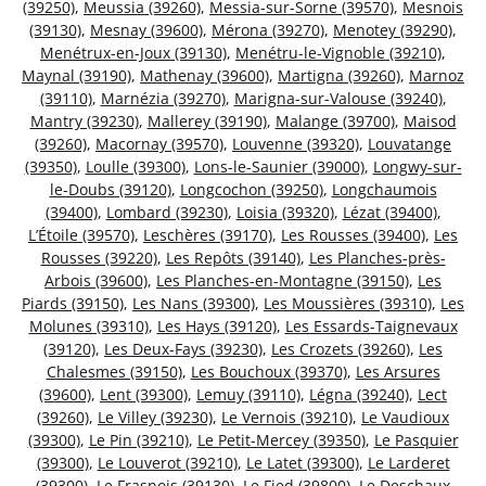
(39250)
,
Meussia (39260)
,
Messia-sur-Sorne (39570)
,
Mesnois
(39130)
,
Mesnay (39600)
,
Mérona (39270)
,
Menotey (39290)
,
Menétrux-en-Joux (39130)
,
Menétru-le-Vignoble (39210)
,
Maynal (39190)
,
Mathenay (39600)
,
Martigna (39260)
,
Marnoz
(39110)
,
Marnézia (39270)
,
Marigna-sur-Valouse (39240)
,
Mantry (39230)
,
Mallerey (39190)
,
Malange (39700)
,
Maisod
(39260)
,
Macornay (39570)
,
Louvenne (39320)
,
Louvatange
(39350)
,
Loulle (39300)
,
Lons-le-Saunier (39000)
,
Longwy-sur-
le-Doubs (39120)
,
Longcochon (39250)
,
Longchaumois
(39400)
,
Lombard (39230)
,
Loisia (39320)
,
Lézat (39400)
,
L’Étoile (39570)
,
Leschères (39170)
,
Les Rousses (39400)
,
Les
Rousses (39220)
,
Les Repôts (39140)
,
Les Planches-près-
Arbois (39600)
,
Les Planches-en-Montagne (39150)
,
Les
Piards (39150)
,
Les Nans (39300)
,
Les Moussières (39310)
,
Les
Molunes (39310)
,
Les Hays (39120)
,
Les Essards-Taignevaux
(39120)
,
Les Deux-Fays (39230)
,
Les Crozets (39260)
,
Les
Chalesmes (39150)
,
Les Bouchoux (39370)
,
Les Arsures
(39600)
,
Lent (39300)
,
Lemuy (39110)
,
Légna (39240)
,
Lect
(39260)
,
Le Villey (39230)
,
Le Vernois (39210)
,
Le Vaudioux
(39300)
,
Le Pin (39210)
,
Le Petit-Mercey (39350)
,
Le Pasquier
(39300)
,
Le Louverot (39210)
,
Le Latet (39300)
,
Le Larderet
(39300)
,
Le Frasnois (39130)
,
Le Fied (39800)
,
Le Deschaux