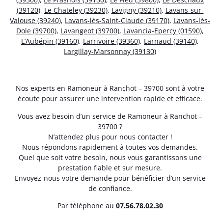
(39120)
,
Le Chateley (39230)
,
Lavigny (39210)
,
Lavans-sur-
Valouse (39240)
,
Lavans-lès-Saint-Claude (39170)
,
Lavans-lès-
Dole (39700)
,
Lavangeot (39700)
,
Lavancia-Epercy (01590)
,
L’Aubépin (39160)
,
Larrivoire (39360)
,
Larnaud (39140)
,
Largillay-Marsonnay (39130)
Nos experts en Ramoneur à Ranchot – 39700 sont à votre
écoute pour assurer une intervention rapide et efficace.
Vous avez besoin d’un service de Ramoneur à Ranchot –
39700 ?
N’attendez plus pour nous contacter !
Nous répondons rapidement à toutes vos demandes.
Quel que soit votre besoin, nous vous garantissons une
prestation fiable et sur mesure.
Envoyez-nous votre demande pour bénéficier d’un service
de confiance.
Par téléphone au
07.56.78.02.30