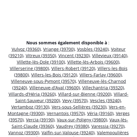
Nous sommes également disponible à
:
Vulvoz (39360)
,
Vriange (39700)
,
Vosbles (39240)
,
Voiteur
(39210)
,
Vitreux (39350)
,
Vincent (39230)
,
Villevieux (39140)
,
Villette-lès-Dole (39100)
,
Villette-lès-Arbois (39600)
,
Villerserine (39800)
,
Villers-Robert (39120)
,
Villers-les-Bois
(39800)
,
Villers-les-Bois (39120)
,
Villers-Farlay (39600)
,
Villeneuve-sous-Pymont (39570)
,
Villeneuve-lès-Charnod
(39240)
,
Villeneuve-d’Aval (39600)
,
Villechantria (39320)
,
Villards-d’Héria (39260)
,
Villard-sur-Bienne (39200)
,
Villard-
Saint-Sauveur (39200)
,
Vevy (39570)
,
Vescles (39240)
,
Vertamboz (39130)
,
Vers-sous-Sellières (39230)
,
Vers-en-
Montagne (39300)
,
Vernantois (39570)
,
Véria (39160)
,
Verges
(39570)
,
Vercia (39190)
,
Vaux-sur-Poligny (39800)
,
Vaux-lès-
Saint-Claude (39360)
,
Vaudrey (39380)
,
Varessia (39270)
,
Vannoz (39300)
,
Valfin-sur-Valouse (39240)
,
Valempoulières