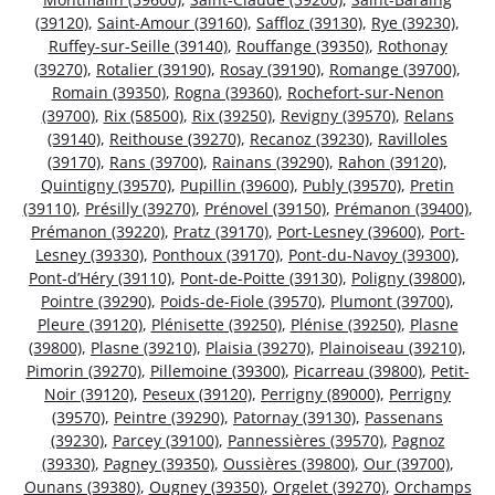
(39120)
,
Saint-Amour (39160)
,
Saffloz (39130)
,
Rye (39230)
,
Ruffey-sur-Seille (39140)
,
Rouffange (39350)
,
Rothonay
(39270)
,
Rotalier (39190)
,
Rosay (39190)
,
Romange (39700)
,
Romain (39350)
,
Rogna (39360)
,
Rochefort-sur-Nenon
(39700)
,
Rix (58500)
,
Rix (39250)
,
Revigny (39570)
,
Relans
(39140)
,
Reithouse (39270)
,
Recanoz (39230)
,
Ravilloles
(39170)
,
Rans (39700)
,
Rainans (39290)
,
Rahon (39120)
,
Quintigny (39570)
,
Pupillin (39600)
,
Publy (39570)
,
Pretin
(39110)
,
Présilly (39270)
,
Prénovel (39150)
,
Prémanon (39400)
,
Prémanon (39220)
,
Pratz (39170)
,
Port-Lesney (39600)
,
Port-
Lesney (39330)
,
Ponthoux (39170)
,
Pont-du-Navoy (39300)
,
Pont-d’Héry (39110)
,
Pont-de-Poitte (39130)
,
Poligny (39800)
,
Pointre (39290)
,
Poids-de-Fiole (39570)
,
Plumont (39700)
,
Pleure (39120)
,
Plénisette (39250)
,
Plénise (39250)
,
Plasne
(39800)
,
Plasne (39210)
,
Plaisia (39270)
,
Plainoiseau (39210)
,
Pimorin (39270)
,
Pillemoine (39300)
,
Picarreau (39800)
,
Petit-
Noir (39120)
,
Peseux (39120)
,
Perrigny (89000)
,
Perrigny
(39570)
,
Peintre (39290)
,
Patornay (39130)
,
Passenans
(39230)
,
Parcey (39100)
,
Pannessières (39570)
,
Pagnoz
(39330)
,
Pagney (39350)
,
Oussières (39800)
,
Our (39700)
,
Ounans (39380)
,
Ougney (39350)
,
Orgelet (39270)
,
Orchamps