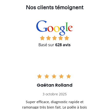
Nos clients témoignent
Basé sur
628 avis
Gaétan Rolland
3 octobre 2025
tre
Super efficace, diagnostic rapide et
Le
t
ramonage très bien fait. Le poêle à bois
ét