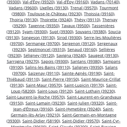
(39300)
,
Val-d’Épy (39320)
,
Val-d’Épy (39160)
,
Vadans (70140)
,
Vadans (39600)
,
Uxelles (39130)
,
Trenal (39570)
,
Tourmont
(39800)
,
Toulouse-le-Château (39230)
,
Thoissia (39160)
,
Thoiria (39130)
,
Thoirette (39240)
,
Thésy (39110)
,
Thervay
(39290)
,
Taxenne (39350)
,
Tavaux (39500)
,
Tassenières
(39120)
,
Syam (39300)
,
Supt (39300)
,
Souvans (39380)
,
Soucia
(39130)
,
Songeson (39130)
,
Sirod (39300)
,
Serre-les-Moulières
(39700)
,
Sermange (39700)
,
Sergenon (39120)
,
Sergenaux
(39230)
,
Septmoncel (39310)
,
Senaud (39160)
,
Sellières
(39230)
,
Séligney (39120)
,
Savigna (39240)
,
Saugeot (39130)
,
Sarrogna (39270)
,
Sapois (39300)
,
Santans (39380)
,
Sampans
(39100)
,
Salins-les-Bains (39110)
,
Saligney (39350)
,
Salans
(39700)
,
Saizenay (39110)
,
Sainte-Agnès (39190)
,
Saint-
Thiébaud (39110)
,
Saint-Pierre (39150)
,
Saint-Maurice-Crillat
(39130)
,
Saint-Maur (39570)
,
Saint-Lupicin (39170)
,
Saint-
Loup (58200)
,
Saint-Loup (39120)
,
Saint-Lothain (39230)
,
Saint-Laurent-la-Roche (39570)
,
Saint-Laurent-en-Grandvaux
(39150)
,
Saint-Lamain (39230)
,
Saint-Julien (39320)
,
Saint-
Jean-d’Étreux (39160)
,
Saint-Hymetière (39240)
,
Saint-
Germain-lès-Arlay (39210)
,
Saint-Germain-en-Montagne
(39300)
,
Saint-Didier (58190)
,
Saint-Didier (39570)
,
Saint-Cyr-
Montmalin (39600)
,
Saint-Claude (39200)
,
Saint-Baraing