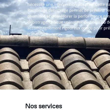
nécessite une intervention adaptée. Cette pa
Ramonage débistrage permet de prévenir les
cheminée et d’améliorer la performance gén
débistrage, chaque utilisateur de poêle ou 
accompagnement rigoureux conçu pour prése
tranquillité.
Nos services