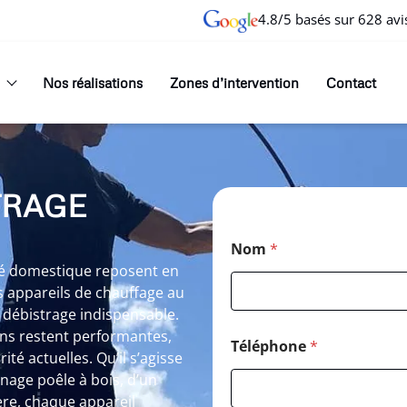
4.8/5 basés sur 628 avi
Nos réalisations
Zones d’intervention
Contact
TRAGE
Nom
*
ité domestique reposent en
 appareils de chauffage au
 débistrage indispensable.
ons restent performantes,
Téléphone
*
é actuelles. Qu’il s’agisse
age poêle à bois, d’un
re, chaque appareil