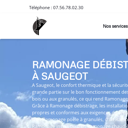
Téléphone :
07.56.78.02.30
Nos services
RAMONAGE DÉBIS
À SAUGEOT
A Saugeot, le confort thermique et la sécur
grande partie sur le bon fonctionnement des
bois ou aux granulés, ce qui rend Ramonage
Grâce à Ramonage débistrage, les installati
propres et conformes aux exigences de sécurit
d’un Ramonage poêle à granulés, d’un Ramon
Ramonage insert ou d’un Ramonage chaudiè