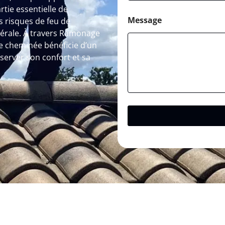
rtie essentielle de
Message
 risques de feu de
érale. À travers Ramonage
de cheminée bénéficie d’un
rver son confort et sa