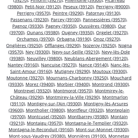
(39270)
,
Pimorin (39270)
,
Pillemoine (39300)
,
Picarreau
(39800)
,
Petit-Noir (39120)
,
Peseux (39120)
,
Perrigny (89000)
,
Perrigny (39570)
,
Peintre (39290)
,
Patornay (39130)
,
Passenans (39230)
,
Parcey (39100)
,
Pannessières (39570)
,
Pagnoz (39330)
,
Pagney (39350)
,
Oussières (39800)
,
Our
(39700)
,
Ounans (39380)
,
Ougney (39350)
,
Orgelet (39270)
,
Orchamps (39700)
,
Orbagna (39190)
,
Onoz (39270)
,
Onglières (39250)
,
Offlanges (39290)
,
Nozeroy (39250)
,
Nogna
(39570)
,
Ney (39300)
,
Nevy-sur-Seille (39210)
,
Nevy-lès-Dole
(39380)
,
Neuvilley (39800)
,
Neublans-Abergement (39120)
,
Nantey (39160)
,
Nancuise (39270)
,
Nance (39140)
,
Nanc-lès-
Saint-Amour (39160)
,
Mutigney (39290)
,
Moutoux (39300)
,
Moutonne (39270)
,
Mournans-Charbonny (39250)
,
Mouchard
(39330)
,
Morez (39400)
,
Morbier (39400)
,
Montrond (39300)
,
Montrevel (39320)
,
Montmorot (39570)
,
Montmirey-le-
Château (39290)
,
Montmirey-la-Ville (39290)
,
Montmarlon
(39110)
,
Montigny-sur-l’Ain (39300)
,
Montigny-lès-Arsures
(39600)
,
Montholier (39800)
,
Montfleur (39320)
,
Monteplain
(39700)
,
Montcusel (39260)
,
Montbarrey (39380)
,
Montain
(39210)
,
Montaigu (39570)
,
Montagna-le-Templier (39320)
,
Montagna-le-Reconduit (39160)
,
Mont-sur-Monnet (39300)
,
Mont-sous-Vaudrey (39380)
,
Monnières (39100)
,
Monnetay