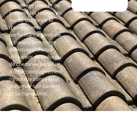
débistrage permet de
prévenir les risques de
feu de cheminée et
d’améliorer la
performance générale.
À travers Ramonage
débistrage, chaque
utilisateur de poêle ou
de cheminée bénéficie
d’un accompagnement
rigoureux conçu pour
préserver son confort
et sa tranquillité.