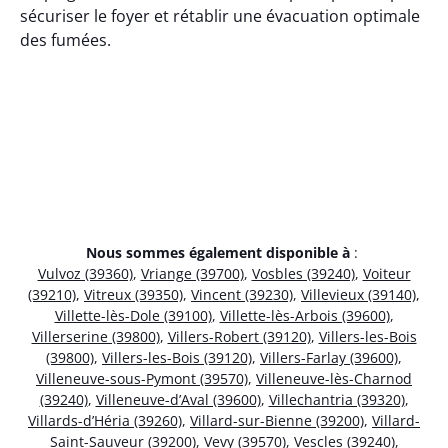
sécuriser le foyer et rétablir une évacuation optimale
des fumées.
Nous sommes également disponible à
:
Vulvoz (39360)
,
Vriange (39700)
,
Vosbles (39240)
,
Voiteur
(39210)
,
Vitreux (39350)
,
Vincent (39230)
,
Villevieux (39140)
,
Villette-lès-Dole (39100)
,
Villette-lès-Arbois (39600)
,
Villerserine (39800)
,
Villers-Robert (39120)
,
Villers-les-Bois
(39800)
,
Villers-les-Bois (39120)
,
Villers-Farlay (39600)
,
Villeneuve-sous-Pymont (39570)
,
Villeneuve-lès-Charnod
(39240)
,
Villeneuve-d’Aval (39600)
,
Villechantria (39320)
,
Villards-d’Héria (39260)
,
Villard-sur-Bienne (39200)
,
Villard-
Saint-Sauveur (39200)
,
Vevy (39570)
,
Vescles (39240)
,