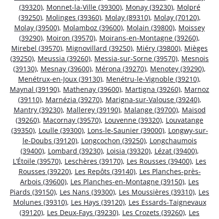
(39320)
,
Monnet-la-Ville (39300)
,
Monay (39230)
,
Molpré
(39250)
,
Molinges (39360)
,
Molay (89310)
,
Molay (70120)
,
Molay (39500)
,
Molamboz (39600)
,
Molain (39800)
,
Moissey
(39290)
,
Moiron (39570)
,
Moirans-en-Montagne (39260)
,
Mirebel (39570)
,
Mignovillard (39250)
,
Miéry (39800)
,
Mièges
(39250)
,
Meussia (39260)
,
Messia-sur-Sorne (39570)
,
Mesnois
(39130)
,
Mesnay (39600)
,
Mérona (39270)
,
Menotey (39290)
,
Menétrux-en-Joux (39130)
,
Menétru-le-Vignoble (39210)
,
Maynal (39190)
,
Mathenay (39600)
,
Martigna (39260)
,
Marnoz
(39110)
,
Marnézia (39270)
,
Marigna-sur-Valouse (39240)
,
Mantry (39230)
,
Mallerey (39190)
,
Malange (39700)
,
Maisod
(39260)
,
Macornay (39570)
,
Louvenne (39320)
,
Louvatange
(39350)
,
Loulle (39300)
,
Lons-le-Saunier (39000)
,
Longwy-sur-
le-Doubs (39120)
,
Longcochon (39250)
,
Longchaumois
(39400)
,
Lombard (39230)
,
Loisia (39320)
,
Lézat (39400)
,
L’Étoile (39570)
,
Leschères (39170)
,
Les Rousses (39400)
,
Les
Rousses (39220)
,
Les Repôts (39140)
,
Les Planches-près-
Arbois (39600)
,
Les Planches-en-Montagne (39150)
,
Les
Piards (39150)
,
Les Nans (39300)
,
Les Moussières (39310)
,
Les
Molunes (39310)
,
Les Hays (39120)
,
Les Essards-Taignevaux
(39120)
,
Les Deux-Fays (39230)
,
Les Crozets (39260)
,
Les