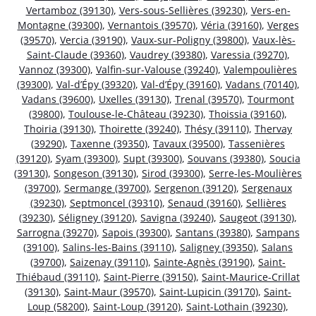
Vertamboz (39130)
,
Vers-sous-Sellières (39230)
,
Vers-en-
Montagne (39300)
,
Vernantois (39570)
,
Véria (39160)
,
Verges
(39570)
,
Vercia (39190)
,
Vaux-sur-Poligny (39800)
,
Vaux-lès-
Saint-Claude (39360)
,
Vaudrey (39380)
,
Varessia (39270)
,
Vannoz (39300)
,
Valfin-sur-Valouse (39240)
,
Valempoulières
(39300)
,
Val-d’Épy (39320)
,
Val-d’Épy (39160)
,
Vadans (70140)
,
Vadans (39600)
,
Uxelles (39130)
,
Trenal (39570)
,
Tourmont
(39800)
,
Toulouse-le-Château (39230)
,
Thoissia (39160)
,
Thoiria (39130)
,
Thoirette (39240)
,
Thésy (39110)
,
Thervay
(39290)
,
Taxenne (39350)
,
Tavaux (39500)
,
Tassenières
(39120)
,
Syam (39300)
,
Supt (39300)
,
Souvans (39380)
,
Soucia
(39130)
,
Songeson (39130)
,
Sirod (39300)
,
Serre-les-Moulières
(39700)
,
Sermange (39700)
,
Sergenon (39120)
,
Sergenaux
(39230)
,
Septmoncel (39310)
,
Senaud (39160)
,
Sellières
(39230)
,
Séligney (39120)
,
Savigna (39240)
,
Saugeot (39130)
,
Sarrogna (39270)
,
Sapois (39300)
,
Santans (39380)
,
Sampans
(39100)
,
Salins-les-Bains (39110)
,
Saligney (39350)
,
Salans
(39700)
,
Saizenay (39110)
,
Sainte-Agnès (39190)
,
Saint-
Thiébaud (39110)
,
Saint-Pierre (39150)
,
Saint-Maurice-Crillat
(39130)
,
Saint-Maur (39570)
,
Saint-Lupicin (39170)
,
Saint-
Loup (58200)
,
Saint-Loup (39120)
,
Saint-Lothain (39230)
,