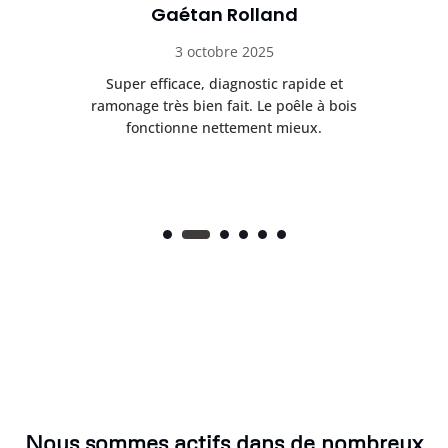
Gaétan Rolland
3 octobre 2025
tre
Super efficace, diagnostic rapide et
Le
t
ramonage très bien fait. Le poêle à bois
ét
fonctionne nettement mieux.
Nous sommes actifs dans de nombreux