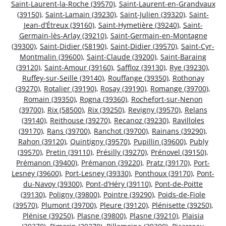
Saint-Laurent-la-Roche (39570)
,
Saint-Laurent-en-Grandvaux
(39150)
,
Saint-Lamain (39230)
,
Saint-Julien (39320)
,
Saint-
Jean-d’Étreux (39160)
,
Saint-Hymetière (39240)
,
Saint-
Germain-lès-Arlay (39210)
,
Saint-Germain-en-Montagne
(39300)
,
Saint-Didier (58190)
,
Saint-Didier (39570)
,
Saint-Cyr-
Montmalin (39600)
,
Saint-Claude (39200)
,
Saint-Baraing
(39120)
,
Saint-Amour (39160)
,
Saffloz (39130)
,
Rye (39230)
,
Ruffey-sur-Seille (39140)
,
Rouffange (39350)
,
Rothonay
(39270)
,
Rotalier (39190)
,
Rosay (39190)
,
Romange (39700)
,
Romain (39350)
,
Rogna (39360)
,
Rochefort-sur-Nenon
(39700)
,
Rix (58500)
,
Rix (39250)
,
Revigny (39570)
,
Relans
(39140)
,
Reithouse (39270)
,
Recanoz (39230)
,
Ravilloles
(39170)
,
Rans (39700)
,
Ranchot (39700)
,
Rainans (39290)
,
Rahon (39120)
,
Quintigny (39570)
,
Pupillin (39600)
,
Publy
(39570)
,
Pretin (39110)
,
Présilly (39270)
,
Prénovel (39150)
,
Prémanon (39400)
,
Prémanon (39220)
,
Pratz (39170)
,
Port-
Lesney (39600)
,
Port-Lesney (39330)
,
Ponthoux (39170)
,
Pont-
du-Navoy (39300)
,
Pont-d’Héry (39110)
,
Pont-de-Poitte
(39130)
,
Poligny (39800)
,
Pointre (39290)
,
Poids-de-Fiole
(39570)
,
Plumont (39700)
,
Pleure (39120)
,
Plénisette (39250)
,
Plénise (39250)
,
Plasne (39800)
,
Plasne (39210)
,
Plaisia