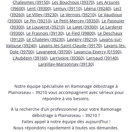
Chalesmes (39150)
,
Les Bouchoux (39370)
,
Les Arsures
(39600)
,
Lent (39300)
,
Lemuy (39110)
,
Légna (39240)
,
Lect
(39260)
,
Le Villey (39230)
,
Le Vernois (39210)
,
Le Vaudioux
(39300)
,
Le Pin (39210)
,
Le Petit-Mercey (39350)
,
Le Pasquier
(39300)
,
Le Louverot (39210)
,
Le Latet (39300)
,
Le Larderet
(39300)
,
Le Frasnois (39130)
,
Le Fied (39800)
,
Le Deschaux
(39120)
,
Le Chateley (39230)
,
Lavigny (39210)
,
Lavans-sur-
Valouse (39240)
,
Lavans-lès-Saint-Claude (39170)
,
Lavans-lès-
Dole (39700)
,
Lavangeot (39700)
,
Lavancia-Epercy (01590)
,
L’Aubépin (39160)
,
Larrivoire (39360)
,
Larnaud (39140)
,
Largillay-Marsonnay (39130)
Notre équipe spécialisée en Ramonage débistrage à
Plainoiseau – 39210 vous accompagnent avec sérieux pour
répondre à vos besoins.
À la recherche d’un professionnel pour votre Ramonage
débistrage à Plainoiseau – 39210 ?
Faites appel à notre équipe dès aujourd’hui !
Nous répondons rapidement à toutes vos demandes.