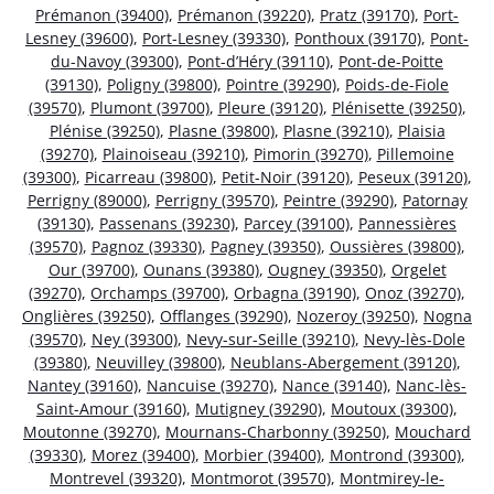
Prémanon (39400)
,
Prémanon (39220)
,
Pratz (39170)
,
Port-
Lesney (39600)
,
Port-Lesney (39330)
,
Ponthoux (39170)
,
Pont-
du-Navoy (39300)
,
Pont-d’Héry (39110)
,
Pont-de-Poitte
(39130)
,
Poligny (39800)
,
Pointre (39290)
,
Poids-de-Fiole
(39570)
,
Plumont (39700)
,
Pleure (39120)
,
Plénisette (39250)
,
Plénise (39250)
,
Plasne (39800)
,
Plasne (39210)
,
Plaisia
(39270)
,
Plainoiseau (39210)
,
Pimorin (39270)
,
Pillemoine
(39300)
,
Picarreau (39800)
,
Petit-Noir (39120)
,
Peseux (39120)
,
Perrigny (89000)
,
Perrigny (39570)
,
Peintre (39290)
,
Patornay
(39130)
,
Passenans (39230)
,
Parcey (39100)
,
Pannessières
(39570)
,
Pagnoz (39330)
,
Pagney (39350)
,
Oussières (39800)
,
Our (39700)
,
Ounans (39380)
,
Ougney (39350)
,
Orgelet
(39270)
,
Orchamps (39700)
,
Orbagna (39190)
,
Onoz (39270)
,
Onglières (39250)
,
Offlanges (39290)
,
Nozeroy (39250)
,
Nogna
(39570)
,
Ney (39300)
,
Nevy-sur-Seille (39210)
,
Nevy-lès-Dole
(39380)
,
Neuvilley (39800)
,
Neublans-Abergement (39120)
,
Nantey (39160)
,
Nancuise (39270)
,
Nance (39140)
,
Nanc-lès-
Saint-Amour (39160)
,
Mutigney (39290)
,
Moutoux (39300)
,
Moutonne (39270)
,
Mournans-Charbonny (39250)
,
Mouchard
(39330)
,
Morez (39400)
,
Morbier (39400)
,
Montrond (39300)
,
Montrevel (39320)
,
Montmorot (39570)
,
Montmirey-le-