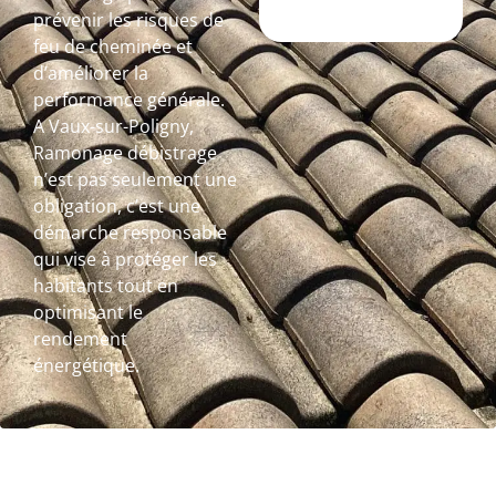
prévenir les risques de
feu de cheminée et
d’améliorer la
performance générale.
A Vaux-sur-Poligny,
Ramonage débistrage
n’est pas seulement une
obligation, c’est une
démarche responsable
qui vise à protéger les
habitants tout en
optimisant le
rendement
énergétique.