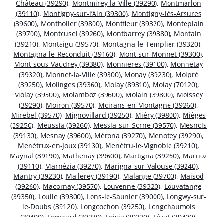
Château (39290)
,
Montmirey-la-Ville (39290)
,
Montmarlon
(39110)
,
Montigny-sur-l’Ain (39300)
,
Montigny-lès-Arsures
(39600)
,
Montholier (39800)
,
Montfleur (39320)
,
Monteplain
(39700)
,
Montcusel (39260)
,
Montbarrey (39380)
,
Montain
(39210)
,
Montaigu (39570)
,
Montagna-le-Templier (39320)
,
Montagna-le-Reconduit (39160)
,
Mont-sur-Monnet (39300)
,
Mont-sous-Vaudrey (39380)
,
Monnières (39100)
,
Monnetay
(39320)
,
Monnet-la-Ville (39300)
,
Monay (39230)
,
Molpré
(39250)
,
Molinges (39360)
,
Molay (89310)
,
Molay (70120)
,
Molay (39500)
,
Molamboz (39600)
,
Molain (39800)
,
Moissey
(39290)
,
Moiron (39570)
,
Moirans-en-Montagne (39260)
,
Mirebel (39570)
,
Mignovillard (39250)
,
Miéry (39800)
,
Mièges
(39250)
,
Meussia (39260)
,
Messia-sur-Sorne (39570)
,
Mesnois
(39130)
,
Mesnay (39600)
,
Mérona (39270)
,
Menotey (39290)
,
Menétrux-en-Joux (39130)
,
Menétru-le-Vignoble (39210)
,
Maynal (39190)
,
Mathenay (39600)
,
Martigna (39260)
,
Marnoz
(39110)
,
Marnézia (39270)
,
Marigna-sur-Valouse (39240)
,
Mantry (39230)
,
Mallerey (39190)
,
Malange (39700)
,
Maisod
(39260)
,
Macornay (39570)
,
Louvenne (39320)
,
Louvatange
(39350)
,
Loulle (39300)
,
Lons-le-Saunier (39000)
,
Longwy-sur-
le-Doubs (39120)
,
Longcochon (39250)
,
Longchaumois
(39400)
,
Lombard (39230)
,
Loisia (39320)
,
Lézat (39400)
,