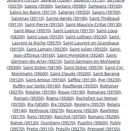
(39270)
,
Sapois (39300)
,
Santans (39380)
,
Sampans (39100)
,
Salins-les-Bains (39110)
,
Saligney (39350)
,
Salans (39700)
,
Saizenay (39110)
,
Sainte-Agnès (39190)
,
Saint-Thiébaud
(39110)
,
Saint-Pierre (39150)
,
Saint-Maurice-Crillat (39130)
,
Saint-Maur (39570)
,
Saint-Lupicin (39170)
,
Saint-Loup
(58200)
,
Saint-Loup (39120)
,
Saint-Lothain (39230)
,
Saint-
Laurent-la-Roche (39570)
,
Saint-Laurent-en-Grandvaux
(39150)
,
Saint-Lamain (39230)
,
Saint-Julien (39320)
,
Saint-
Jean-d’Étreux (39160)
,
Saint-Hymetière (39240)
,
Saint-
Germain-lès-Arlay (39210)
,
Saint-Germain-en-Montagne
(39300)
,
Saint-Didier (58190)
,
Saint-Didier (39570)
,
Saint-Cyr-
Montmalin (39600)
,
Saint-Claude (39200)
,
Saint-Baraing
(39120)
,
Saint-Amour (39160)
,
Saffloz (39130)
,
Rye (39230)
,
Ruffey-sur-Seille (39140)
,
Rouffange (39350)
,
Rothonay
(39270)
,
Rotalier (39190)
,
Rosay (39190)
,
Romange (39700)
,
Romain (39350)
,
Rogna (39360)
,
Rochefort-sur-Nenon
(39700)
,
Rix (58500)
,
Rix (39250)
,
Revigny (39570)
,
Relans
(39140)
,
Reithouse (39270)
,
Recanoz (39230)
,
Ravilloles
(39170)
,
Rans (39700)
,
Ranchot (39700)
,
Rainans (39290)
,
Rahon (39120)
,
Quintigny (39570)
,
Pupillin (39600)
,
Publy
(39570)
,
Pretin (39110)
,
Présilly (39270)
,
Prénovel (39150)
,