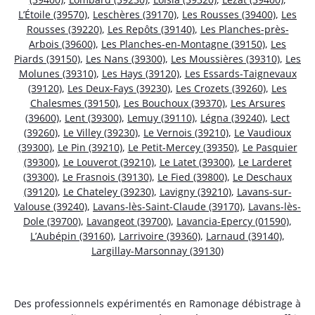
L’Étoile (39570)
,
Leschères (39170)
,
Les Rousses (39400)
,
Les
Rousses (39220)
,
Les Repôts (39140)
,
Les Planches-près-
Arbois (39600)
,
Les Planches-en-Montagne (39150)
,
Les
Piards (39150)
,
Les Nans (39300)
,
Les Moussières (39310)
,
Les
Molunes (39310)
,
Les Hays (39120)
,
Les Essards-Taignevaux
(39120)
,
Les Deux-Fays (39230)
,
Les Crozets (39260)
,
Les
Chalesmes (39150)
,
Les Bouchoux (39370)
,
Les Arsures
(39600)
,
Lent (39300)
,
Lemuy (39110)
,
Légna (39240)
,
Lect
(39260)
,
Le Villey (39230)
,
Le Vernois (39210)
,
Le Vaudioux
(39300)
,
Le Pin (39210)
,
Le Petit-Mercey (39350)
,
Le Pasquier
(39300)
,
Le Louverot (39210)
,
Le Latet (39300)
,
Le Larderet
(39300)
,
Le Frasnois (39130)
,
Le Fied (39800)
,
Le Deschaux
(39120)
,
Le Chateley (39230)
,
Lavigny (39210)
,
Lavans-sur-
Valouse (39240)
,
Lavans-lès-Saint-Claude (39170)
,
Lavans-lès-
Dole (39700)
,
Lavangeot (39700)
,
Lavancia-Epercy (01590)
,
L’Aubépin (39160)
,
Larrivoire (39360)
,
Larnaud (39140)
,
Largillay-Marsonnay (39130)
Des professionnels expérimentés en Ramonage débistrage à