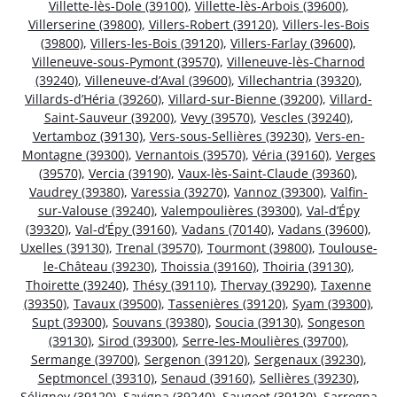
Villette-lès-Dole (39100)
,
Villette-lès-Arbois (39600)
,
Villerserine (39800)
,
Villers-Robert (39120)
,
Villers-les-Bois
(39800)
,
Villers-les-Bois (39120)
,
Villers-Farlay (39600)
,
Villeneuve-sous-Pymont (39570)
,
Villeneuve-lès-Charnod
(39240)
,
Villeneuve-d’Aval (39600)
,
Villechantria (39320)
,
Villards-d’Héria (39260)
,
Villard-sur-Bienne (39200)
,
Villard-
Saint-Sauveur (39200)
,
Vevy (39570)
,
Vescles (39240)
,
Vertamboz (39130)
,
Vers-sous-Sellières (39230)
,
Vers-en-
Montagne (39300)
,
Vernantois (39570)
,
Véria (39160)
,
Verges
(39570)
,
Vercia (39190)
,
Vaux-lès-Saint-Claude (39360)
,
Vaudrey (39380)
,
Varessia (39270)
,
Vannoz (39300)
,
Valfin-
sur-Valouse (39240)
,
Valempoulières (39300)
,
Val-d’Épy
(39320)
,
Val-d’Épy (39160)
,
Vadans (70140)
,
Vadans (39600)
,
Uxelles (39130)
,
Trenal (39570)
,
Tourmont (39800)
,
Toulouse-
le-Château (39230)
,
Thoissia (39160)
,
Thoiria (39130)
,
Thoirette (39240)
,
Thésy (39110)
,
Thervay (39290)
,
Taxenne
(39350)
,
Tavaux (39500)
,
Tassenières (39120)
,
Syam (39300)
,
Supt (39300)
,
Souvans (39380)
,
Soucia (39130)
,
Songeson
(39130)
,
Sirod (39300)
,
Serre-les-Moulières (39700)
,
Sermange (39700)
,
Sergenon (39120)
,
Sergenaux (39230)
,
Septmoncel (39310)
,
Senaud (39160)
,
Sellières (39230)
,
Séligney (39120)
,
Savigna (39240)
,
Saugeot (39130)
,
Sarrogna