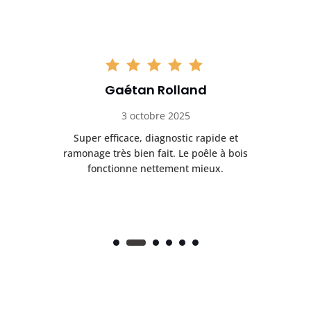
Gaétan Rolland
3 octobre 2025
tre
Super efficace, diagnostic rapide et
Le
t
ramonage très bien fait. Le poêle à bois
ét
fonctionne nettement mieux.