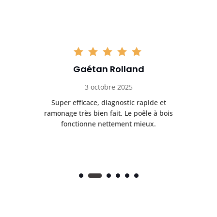
Gaétan Rolland
3 octobre 2025
tre
Super efficace, diagnostic rapide et
Le
t
ramonage très bien fait. Le poêle à bois
ét
fonctionne nettement mieux.