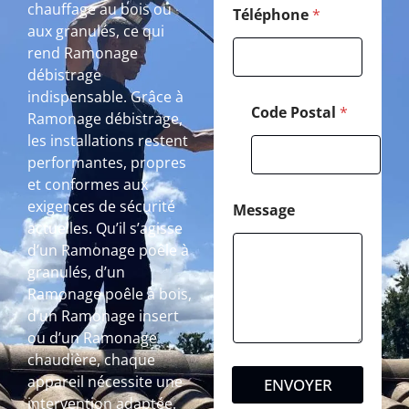
chauffage au bois ou
Téléphone
*
aux granulés, ce qui
rend Ramonage
débistrage
indispensable. Grâce à
Code Postal
*
Ramonage débistrage,
les installations restent
performantes, propres
et conformes aux
exigences de sécurité
Message
actuelles. Qu’il s’agisse
d’un Ramonage poêle à
granulés, d’un
Ramonage poêle à bois,
d’un Ramonage insert
ou d’un Ramonage
chaudière, chaque
appareil nécessite une
ENVOYER
intervention adaptée.