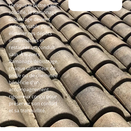
Lorsque le bistre s’est
solidifié, le Ramonage
débistrage devient
indispensable pour
éliminer ces dépôts
inflammables et
restaurer un conduit
sain. À travers
Ramonage débistrage,
chaque utilisateur de
poêle ou de cheminée
bénéficie d’un
accompagnement
rigoureux conçu pour
préserver son confort
et sa tranquillité.