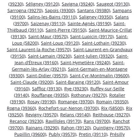
(39230)
,
Séligney (39120)
,
Savigna (39240)
,
Saugeot (39130)
,
Sarrogna (39270)
,
Sapois (39300)
,
Santans (39380)
,
Sampans
(39100)
,
Salins-les-Bains (39110)
,
Saligney (39350)
,
Salans
(39700)
,
Saizenay (39110)
,
Sainte-Agnès (39190)
,
Saint-
Thiébaud (39110)
,
Saint-Pierre (39150)
,
Saint-Maurice-Crillat
(39130)
,
Saint-Maur (39570)
,
Saint-Lupicin (39170)
,
Saint-
Loup (58200)
,
Saint-Loup (39120)
,
Saint-Lothain (39230)
,
Saint-Laurent-la-Roche (39570)
,
Saint-Laurent-en-Grandvaux
(39150)
,
Saint-Lamain (39230)
,
Saint-Julien (39320)
,
Saint-
Jean-d’Étreux (39160)
,
Saint-Hymetière (39240)
,
Saint-
Germain-lès-Arlay (39210)
,
Saint-Germain-en-Montagne
(39300)
,
Saint-Didier (39570)
,
Saint-Cyr-Montmalin (39600)
,
Saint-Claude (39200)
,
Saint-Baraing (39120)
,
Saint-Amour
(39160)
,
Saffloz (39130)
,
Rye (39230)
,
Ruffey-sur-Seille
(39140)
,
Rouffange (39350)
,
Rothonay (39270)
,
Rotalier
(39190)
,
Rosay (39190)
,
Romange (39700)
,
Romain (39350)
,
Rogna (39360)
,
Rochefort-sur-Nenon (39700)
,
Rix (58500)
,
Rix
(39250)
,
Revigny (39570)
,
Relans (39140)
,
Reithouse (39270)
,
Recanoz (39230)
,
Ravilloles (39170)
,
Rans (39700)
,
Ranchot
(39700)
,
Rainans (39290)
,
Rahon (39120)
,
Quintigny (39570)
,
Pupillin (39600)
,
Publy (39570)
,
Pretin (39110)
,
Présilly