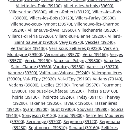
Villette-lès-Dole (39100)
,
Villette-lès-Arbois (39600)
,
Villerserine (39800)
,
Villers-Robert (39120)
,
Villers-les-Bois
(39800)
,
Villers-les-Bois (39120)
,
Villers-Farlay (39600)
,
Villeneuve-sous-Pymont (39570)
,
Villeneuve-lès-Charnod
(39240)
,
Villeneuve-d’Aval (39600)
,
Villechantria (39320)
,
Villards-d’Héria (39260)
,
Villard-sur-Bienne (39200)
,
Villard-
Saint-Sauveur (39200)
,
Vevy (39570)
,
Vescles (39240)
,
Vertamboz (39130)
,
Vers-sous-Sellières (39230)
,
Vers-en-
Montagne (39300)
,
Vernantois (39570)
,
Véria (39160)
,
Verges
(39570)
,
Vercia (39190)
,
Vaux-sur-Poligny (39800)
,
Vaux-lès-
Saint-Claude (39360)
,
Vaudrey (39380)
,
Varessia (39270)
,
Vannoz (39300)
,
Valfin-sur-Valouse (39240)
,
Valempoulières
(39300)
,
Val-d’Épy (39320)
,
Val-d’Épy (39160)
,
Vadans (70140)
,
Vadans (39600)
,
Uxelles (39130)
,
Trenal (39570)
,
Tourmont
(39800)
,
Toulouse-le-Château (39230)
,
Thoissia (39160)
,
Thoiria (39130)
,
Thoirette (39240)
,
Thésy (39110)
,
Thervay
(39290)
,
Taxenne (39350)
,
Tavaux (39500)
,
Tassenières
(39120)
,
Syam (39300)
,
Supt (39300)
,
Souvans (39380)
,
Soucia
(39130)
,
Songeson (39130)
,
Sirod (39300)
,
Serre-les-Moulières
(39700)
,
Sermange (39700)
,
Sergenon (39120)
,
Sergenaux
(39230)
,
Septmoncel (39310)
,
Senaud (39160)
,
Sellières