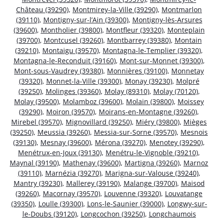
Château (39290)
,
Montmirey-la-Ville (39290)
,
Montmarlon
(39110)
,
Montigny-sur-l’Ain (39300)
,
Montigny-lès-Arsures
(39600)
,
Montholier (39800)
,
Montfleur (39320)
,
Monteplain
(39700)
,
Montcusel (39260)
,
Montbarrey (39380)
,
Montain
(39210)
,
Montaigu (39570)
,
Montagna-le-Templier (39320)
,
Montagna-le-Reconduit (39160)
,
Mont-sur-Monnet (39300)
,
Mont-sous-Vaudrey (39380)
,
Monnières (39100)
,
Monnetay
(39320)
,
Monnet-la-Ville (39300)
,
Monay (39230)
,
Molpré
(39250)
,
Molinges (39360)
,
Molay (89310)
,
Molay (70120)
,
Molay (39500)
,
Molamboz (39600)
,
Molain (39800)
,
Moissey
(39290)
,
Moiron (39570)
,
Moirans-en-Montagne (39260)
,
Mirebel (39570)
,
Mignovillard (39250)
,
Miéry (39800)
,
Mièges
(39250)
,
Meussia (39260)
,
Messia-sur-Sorne (39570)
,
Mesnois
(39130)
,
Mesnay (39600)
,
Mérona (39270)
,
Menotey (39290)
,
Menétrux-en-Joux (39130)
,
Menétru-le-Vignoble (39210)
,
Maynal (39190)
,
Mathenay (39600)
,
Martigna (39260)
,
Marnoz
(39110)
,
Marnézia (39270)
,
Marigna-sur-Valouse (39240)
,
Mantry (39230)
,
Mallerey (39190)
,
Malange (39700)
,
Maisod
(39260)
,
Macornay (39570)
,
Louvenne (39320)
,
Louvatange
(39350)
,
Loulle (39300)
,
Lons-le-Saunier (39000)
,
Longwy-sur-
le-Doubs (39120)
,
Longcochon (39250)
,
Longchaumois