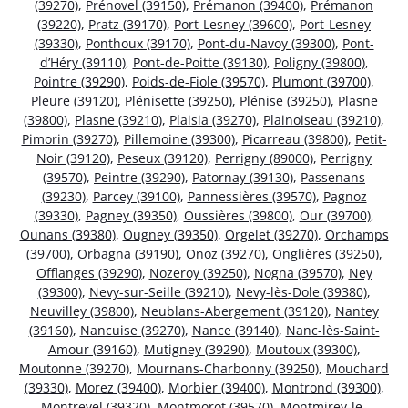
(39270)
,
Prénovel (39150)
,
Prémanon (39400)
,
Prémanon
(39220)
,
Pratz (39170)
,
Port-Lesney (39600)
,
Port-Lesney
(39330)
,
Ponthoux (39170)
,
Pont-du-Navoy (39300)
,
Pont-
d’Héry (39110)
,
Pont-de-Poitte (39130)
,
Poligny (39800)
,
Pointre (39290)
,
Poids-de-Fiole (39570)
,
Plumont (39700)
,
Pleure (39120)
,
Plénisette (39250)
,
Plénise (39250)
,
Plasne
(39800)
,
Plasne (39210)
,
Plaisia (39270)
,
Plainoiseau (39210)
,
Pimorin (39270)
,
Pillemoine (39300)
,
Picarreau (39800)
,
Petit-
Noir (39120)
,
Peseux (39120)
,
Perrigny (89000)
,
Perrigny
(39570)
,
Peintre (39290)
,
Patornay (39130)
,
Passenans
(39230)
,
Parcey (39100)
,
Pannessières (39570)
,
Pagnoz
(39330)
,
Pagney (39350)
,
Oussières (39800)
,
Our (39700)
,
Ounans (39380)
,
Ougney (39350)
,
Orgelet (39270)
,
Orchamps
(39700)
,
Orbagna (39190)
,
Onoz (39270)
,
Onglières (39250)
,
Offlanges (39290)
,
Nozeroy (39250)
,
Nogna (39570)
,
Ney
(39300)
,
Nevy-sur-Seille (39210)
,
Nevy-lès-Dole (39380)
,
Neuvilley (39800)
,
Neublans-Abergement (39120)
,
Nantey
(39160)
,
Nancuise (39270)
,
Nance (39140)
,
Nanc-lès-Saint-
Amour (39160)
,
Mutigney (39290)
,
Moutoux (39300)
,
Moutonne (39270)
,
Mournans-Charbonny (39250)
,
Mouchard
(39330)
,
Morez (39400)
,
Morbier (39400)
,
Montrond (39300)
,
Montrevel (39320)
,
Montmorot (39570)
,
Montmirey-le-