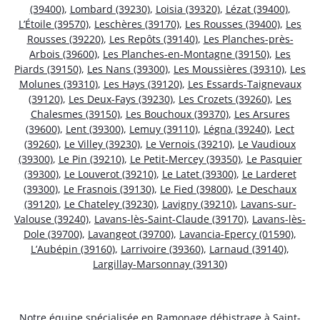
(39400)
,
Lombard (39230)
,
Loisia (39320)
,
Lézat (39400)
,
L’Étoile (39570)
,
Leschères (39170)
,
Les Rousses (39400)
,
Les
Rousses (39220)
,
Les Repôts (39140)
,
Les Planches-près-
Arbois (39600)
,
Les Planches-en-Montagne (39150)
,
Les
Piards (39150)
,
Les Nans (39300)
,
Les Moussières (39310)
,
Les
Molunes (39310)
,
Les Hays (39120)
,
Les Essards-Taignevaux
(39120)
,
Les Deux-Fays (39230)
,
Les Crozets (39260)
,
Les
Chalesmes (39150)
,
Les Bouchoux (39370)
,
Les Arsures
(39600)
,
Lent (39300)
,
Lemuy (39110)
,
Légna (39240)
,
Lect
(39260)
,
Le Villey (39230)
,
Le Vernois (39210)
,
Le Vaudioux
(39300)
,
Le Pin (39210)
,
Le Petit-Mercey (39350)
,
Le Pasquier
(39300)
,
Le Louverot (39210)
,
Le Latet (39300)
,
Le Larderet
(39300)
,
Le Frasnois (39130)
,
Le Fied (39800)
,
Le Deschaux
(39120)
,
Le Chateley (39230)
,
Lavigny (39210)
,
Lavans-sur-
Valouse (39240)
,
Lavans-lès-Saint-Claude (39170)
,
Lavans-lès-
Dole (39700)
,
Lavangeot (39700)
,
Lavancia-Epercy (01590)
,
L’Aubépin (39160)
,
Larrivoire (39360)
,
Larnaud (39140)
,
Largillay-Marsonnay (39130)
Notre équipe spécialisée en Ramonage débistrage à Saint-