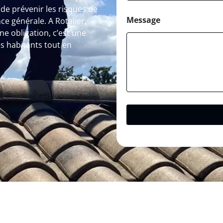
de prévenir les risques de
Message
e générale. A Rotalier,
e obligation, c’est une
s habitants tout en