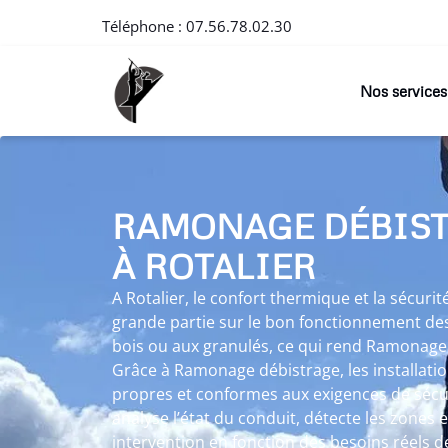
Téléphone :
07.56.78.02.30
Nos services
RAMONAGE DÉBIS
À ROTALIER
A Rotalier, le confort thermique et la sécur
grande partie sur le bon fonctionnement des
bois ou aux granulés, ce qui rend Ramonage
Grâce à Ramonage débistrage, les installati
propres et conformes aux exigences de sécu
analyse l’état du conduit, détecte les zones 
intervention en fonction des besoins réels de 