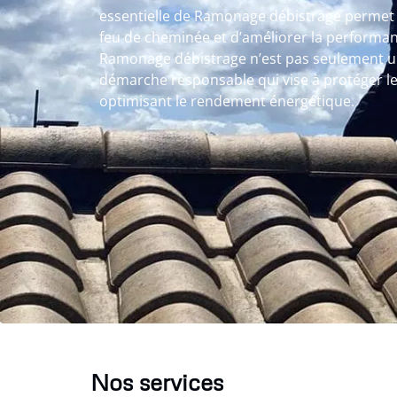
essentielle de Ramonage débistrage permet 
feu de cheminée et d’améliorer la performanc
Ramonage débistrage n’est pas seulement un
démarche responsable qui vise à protéger le
optimisant le rendement énergétique.
Nos services