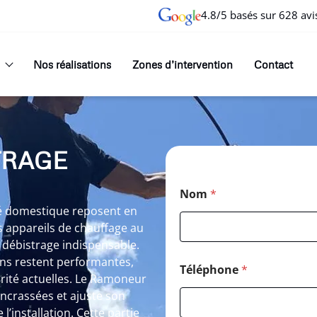
4.8/5 basés sur 628 avi
Nos réalisations
Zones d’intervention
Contact
TRAGE
Nom
*
ité domestique reposent en
 appareils de chauffage au
 débistrage indispensable.
ons restent performantes,
Téléphone
*
rité actuelles. Le Ramoneur
encrassées et ajuste son
l’installation. Cette partie