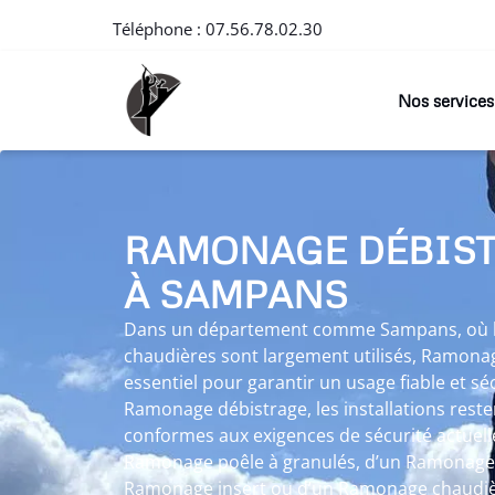
Téléphone :
07.56.78.02.30
Nos services
RAMONAGE DÉBIS
À SAMPANS
Dans un département comme Sampans, où les
chaudières sont largement utilisés, Ramonag
essentiel pour garantir un usage fiable et sé
Ramonage débistrage, les installations rest
conformes aux exigences de sécurité actuelles
Ramonage poêle à granulés, d’un Ramonage p
Ramonage insert ou d’un Ramonage chaudiè