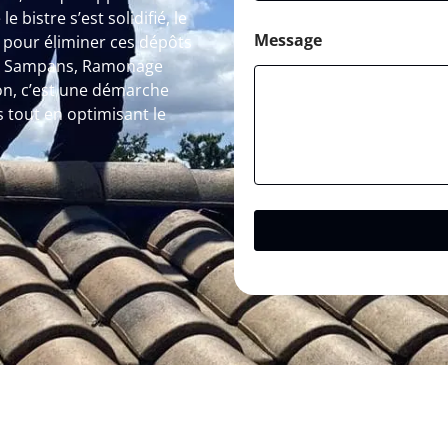
 bistre s’est solidifié, le
Message
pour éliminer ces dépôts
. A Sampans, Ramonage
on, c’est une démarche
s tout en optimisant le