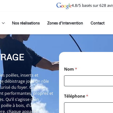
4.8/5 basés sur 628 avi
Nos réalisations
Zones d’intervention
Contact
TRAGE
Nom
*
 poêles, inserts et
e débistrage joue un rôle
curisé du foyer. Grâce à
ent performantes, propres et
Téléphone
*
. Qu’il s’agisse d’un
oêle à bois, d’un
re, chaque appareil