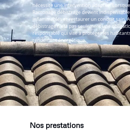
nécessite une intervention adaptée. Lorsque le
Ramonage débistrage devient indispensable 
inflammables et restaurer un conduit sain
débistrage n’est pas seulement une obligati
responsable qui vise à protéger les habitant
rendement énergétique.
Nos prestations