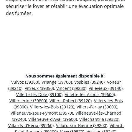
sécuriser le foyer et rétablir une évacuation optimale
des fumées.
Nous sommes également disponible à
:
Vulvoz (39360)
,
Vriange (39700)
,
Vosbles (39240)
,
Voiteur
(39210)
,
Vitreux (39350)
,
Vincent (39230)
,
Villevieux (39140)
,
Villette-lès-Dole (39100)
,
Villette-lès-Arbois (39600)
,
Villerserine (39800)
,
Villers-Robert (39120)
,
Villers-les-Bois
(39800)
,
Villers-les-Bois (39120)
,
Villers-Farlay (39600)
,
Villeneuve-sous-Pymont (39570)
,
Villeneuve-lès-Charnod
(39240)
,
Villeneuve-d’Aval (39600)
,
Villechantria (39320)
,
Villards-d’Héria (39260)
,
Villard-sur-Bienne (39200)
,
Villard-
Saint-Sauveur (39200)
,
Vevy (39570)
,
Vescles (39240)
,