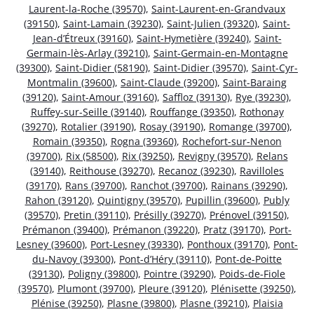
Laurent-la-Roche (39570)
,
Saint-Laurent-en-Grandvaux
(39150)
,
Saint-Lamain (39230)
,
Saint-Julien (39320)
,
Saint-
Jean-d’Étreux (39160)
,
Saint-Hymetière (39240)
,
Saint-
Germain-lès-Arlay (39210)
,
Saint-Germain-en-Montagne
(39300)
,
Saint-Didier (58190)
,
Saint-Didier (39570)
,
Saint-Cyr-
Montmalin (39600)
,
Saint-Claude (39200)
,
Saint-Baraing
(39120)
,
Saint-Amour (39160)
,
Saffloz (39130)
,
Rye (39230)
,
Ruffey-sur-Seille (39140)
,
Rouffange (39350)
,
Rothonay
(39270)
,
Rotalier (39190)
,
Rosay (39190)
,
Romange (39700)
,
Romain (39350)
,
Rogna (39360)
,
Rochefort-sur-Nenon
(39700)
,
Rix (58500)
,
Rix (39250)
,
Revigny (39570)
,
Relans
(39140)
,
Reithouse (39270)
,
Recanoz (39230)
,
Ravilloles
(39170)
,
Rans (39700)
,
Ranchot (39700)
,
Rainans (39290)
,
Rahon (39120)
,
Quintigny (39570)
,
Pupillin (39600)
,
Publy
(39570)
,
Pretin (39110)
,
Présilly (39270)
,
Prénovel (39150)
,
Prémanon (39400)
,
Prémanon (39220)
,
Pratz (39170)
,
Port-
Lesney (39600)
,
Port-Lesney (39330)
,
Ponthoux (39170)
,
Pont-
du-Navoy (39300)
,
Pont-d’Héry (39110)
,
Pont-de-Poitte
(39130)
,
Poligny (39800)
,
Pointre (39290)
,
Poids-de-Fiole
(39570)
,
Plumont (39700)
,
Pleure (39120)
,
Plénisette (39250)
,
Plénise (39250)
,
Plasne (39800)
,
Plasne (39210)
,
Plaisia