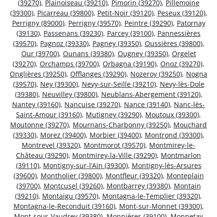
(39270)
,
Plainoiseau (39210)
,
Pimorin (39270)
,
Pillemoine
(39300)
,
Picarreau (39800)
,
Petit-Noir (39120)
,
Peseux (39120)
,
Perrigny (89000)
,
Perrigny (39570)
,
Peintre (39290)
,
Patornay
(39130)
,
Passenans (39230)
,
Parcey (39100)
,
Pannessières
(39570)
,
Pagnoz (39330)
,
Pagney (39350)
,
Oussières (39800)
,
Our (39700)
,
Ounans (39380)
,
Ougney (39350)
,
Orgelet
(39270)
,
Orchamps (39700)
,
Orbagna (39190)
,
Onoz (39270)
,
Onglières (39250)
,
Offlanges (39290)
,
Nozeroy (39250)
,
Nogna
(39570)
,
Ney (39300)
,
Nevy-sur-Seille (39210)
,
Nevy-lès-Dole
(39380)
,
Neuvilley (39800)
,
Neublans-Abergement (39120)
,
Nantey (39160)
,
Nancuise (39270)
,
Nance (39140)
,
Nanc-lès-
Saint-Amour (39160)
,
Mutigney (39290)
,
Moutoux (39300)
,
Moutonne (39270)
,
Mournans-Charbonny (39250)
,
Mouchard
(39330)
,
Morez (39400)
,
Morbier (39400)
,
Montrond (39300)
,
Montrevel (39320)
,
Montmorot (39570)
,
Montmirey-le-
Château (39290)
,
Montmirey-la-Ville (39290)
,
Montmarlon
(39110)
,
Montigny-sur-l’Ain (39300)
,
Montigny-lès-Arsures
(39600)
,
Montholier (39800)
,
Montfleur (39320)
,
Monteplain
(39700)
,
Montcusel (39260)
,
Montbarrey (39380)
,
Montain
(39210)
,
Montaigu (39570)
,
Montagna-le-Templier (39320)
,
Montagna-le-Reconduit (39160)
,
Mont-sur-Monnet (39300)
,
Mont-sous-Vaudrey (39380)
,
Monnières (39100)
,
Monnetay