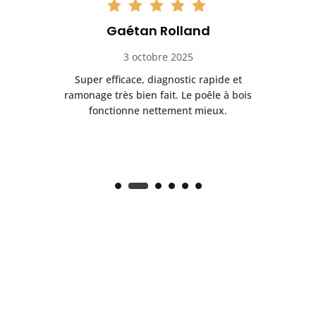
Gaétan Rolland
3 octobre 2025
tre
Super efficace, diagnostic rapide et
Le
t
ramonage très bien fait. Le poêle à bois
ét
fonctionne nettement mieux.