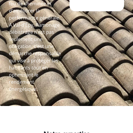
feu de cheminée et
d’améliorer la
performance générale.
A Val-d’Épy, Ramonage
débistrage n’est pas
seulement une
obligation, c’est une
démarche responsable
qui vise à protéger les
habitants tout en
optimisant le
rendement
énergétique.