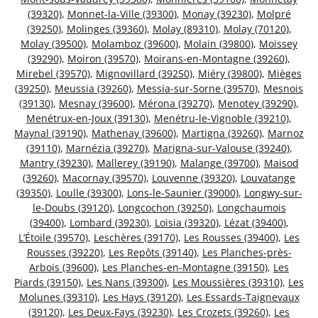
(39320)
,
Monnet-la-Ville (39300)
,
Monay (39230)
,
Molpré
(39250)
,
Molinges (39360)
,
Molay (89310)
,
Molay (70120)
,
Molay (39500)
,
Molamboz (39600)
,
Molain (39800)
,
Moissey
(39290)
,
Moiron (39570)
,
Moirans-en-Montagne (39260)
,
Mirebel (39570)
,
Mignovillard (39250)
,
Miéry (39800)
,
Mièges
(39250)
,
Meussia (39260)
,
Messia-sur-Sorne (39570)
,
Mesnois
(39130)
,
Mesnay (39600)
,
Mérona (39270)
,
Menotey (39290)
,
Menétrux-en-Joux (39130)
,
Menétru-le-Vignoble (39210)
,
Maynal (39190)
,
Mathenay (39600)
,
Martigna (39260)
,
Marnoz
(39110)
,
Marnézia (39270)
,
Marigna-sur-Valouse (39240)
,
Mantry (39230)
,
Mallerey (39190)
,
Malange (39700)
,
Maisod
(39260)
,
Macornay (39570)
,
Louvenne (39320)
,
Louvatange
(39350)
,
Loulle (39300)
,
Lons-le-Saunier (39000)
,
Longwy-sur-
le-Doubs (39120)
,
Longcochon (39250)
,
Longchaumois
(39400)
,
Lombard (39230)
,
Loisia (39320)
,
Lézat (39400)
,
L’Étoile (39570)
,
Leschères (39170)
,
Les Rousses (39400)
,
Les
Rousses (39220)
,
Les Repôts (39140)
,
Les Planches-près-
Arbois (39600)
,
Les Planches-en-Montagne (39150)
,
Les
Piards (39150)
,
Les Nans (39300)
,
Les Moussières (39310)
,
Les
Molunes (39310)
,
Les Hays (39120)
,
Les Essards-Taignevaux
(39120)
,
Les Deux-Fays (39230)
,
Les Crozets (39260)
,
Les