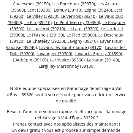
Chalesmes (39150)
,
Les Bouchoux (39370)
,
Les Arsures
(39600)
,
Lent (39300)
,
Lemuy (39110)
,
Légna (39240)
,
Lect
(39260)
,
Le Villey (39230)
,
Le Vernois (39210)
,
Le Vaudioux
(39300)
,
Le Pin (39210)
,
Le Petit-Mercey (39350)
,
Le Pasquier
(39300)
,
Le Louverot (39210)
,
Le Latet (39300)
,
Le Larderet
(39300)
,
Le Frasnois (39130)
,
Le Fied (39800)
,
Le Deschaux
(39120)
,
Le Chateley (39230)
,
Lavigny (39210)
,
Lavans-sur-
Valouse (39240)
,
Lavans-lès-Saint-Claude (39170)
,
Lavans-lès-
Dole (39700)
,
Lavangeot (39700)
,
Lavancia-Epercy (01590)
,
L’Aubépin (39160)
,
Larrivoire (39360)
,
Larnaud (39140)
,
Largillay-Marsonnay (39130)
Notre équipe spécialisée en Ramonage débistrage à Val-
d’Épy – 39320 sont à votre écoute pour vous offrir un service
de qualité.
Besoin d’une intervention rapide et efficace pour Ramonage
débistrage à Val-d’Épy – 39320 ?
Prenez contact avec nos spécialistes dès maintenant !
Un devis gratuit vous est proposé sur simple demande.