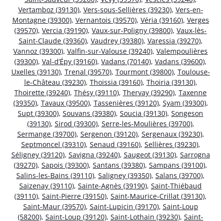
Vertamboz (39130)
,
Vers-sous-Sellières (39230)
,
Vers-en-
Montagne (39300)
,
Vernantois (39570)
,
Véria (39160)
,
Verges
(39570)
,
Vercia (39190)
,
Vaux-sur-Poligny (39800)
,
Vaux-lès-
Saint-Claude (39360)
,
Vaudrey (39380)
,
Varessia (39270)
,
Vannoz (39300)
,
Valfin-sur-Valouse (39240)
,
Valempoulières
(39300)
,
Val-d’Épy (39160)
,
Vadans (70140)
,
Vadans (39600)
,
Uxelles (39130)
,
Trenal (39570)
,
Tourmont (39800)
,
Toulouse-
le-Château (39230)
,
Thoissia (39160)
,
Thoiria (39130)
,
Thoirette (39240)
,
Thésy (39110)
,
Thervay (39290)
,
Taxenne
(39350)
,
Tavaux (39500)
,
Tassenières (39120)
,
Syam (39300)
,
Supt (39300)
,
Souvans (39380)
,
Soucia (39130)
,
Songeson
(39130)
,
Sirod (39300)
,
Serre-les-Moulières (39700)
,
Sermange (39700)
,
Sergenon (39120)
,
Sergenaux (39230)
,
Septmoncel (39310)
,
Senaud (39160)
,
Sellières (39230)
,
Séligney (39120)
,
Savigna (39240)
,
Saugeot (39130)
,
Sarrogna
(39270)
,
Sapois (39300)
,
Santans (39380)
,
Sampans (39100)
,
Salins-les-Bains (39110)
,
Saligney (39350)
,
Salans (39700)
,
Saizenay (39110)
,
Sainte-Agnès (39190)
,
Saint-Thiébaud
(39110)
,
Saint-Pierre (39150)
,
Saint-Maurice-Crillat (39130)
,
Saint-Maur (39570)
,
Saint-Lupicin (39170)
,
Saint-Loup
(58200)
,
Saint-Loup (39120)
,
Saint-Lothain (39230)
,
Saint-