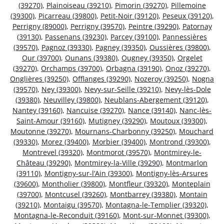
(39270)
,
Plainoiseau (39210)
,
Pimorin (39270)
,
Pillemoine
(39300)
,
Picarreau (39800)
,
Petit-Noir (39120)
,
Peseux (39120)
,
Perrigny (89000)
,
Perrigny (39570)
,
Peintre (39290)
,
Patornay
(39130)
,
Passenans (39230)
,
Parcey (39100)
,
Pannessières
(39570)
,
Pagnoz (39330)
,
Pagney (39350)
,
Oussières (39800)
,
Our (39700)
,
Ounans (39380)
,
Ougney (39350)
,
Orgelet
(39270)
,
Orchamps (39700)
,
Orbagna (39190)
,
Onoz (39270)
,
Onglières (39250)
,
Offlanges (39290)
,
Nozeroy (39250)
,
Nogna
(39570)
,
Ney (39300)
,
Nevy-sur-Seille (39210)
,
Nevy-lès-Dole
(39380)
,
Neuvilley (39800)
,
Neublans-Abergement (39120)
,
Nantey (39160)
,
Nancuise (39270)
,
Nance (39140)
,
Nanc-lès-
Saint-Amour (39160)
,
Mutigney (39290)
,
Moutoux (39300)
,
Moutonne (39270)
,
Mournans-Charbonny (39250)
,
Mouchard
(39330)
,
Morez (39400)
,
Morbier (39400)
,
Montrond (39300)
,
Montrevel (39320)
,
Montmorot (39570)
,
Montmirey-le-
Château (39290)
,
Montmirey-la-Ville (39290)
,
Montmarlon
(39110)
,
Montigny-sur-l’Ain (39300)
,
Montigny-lès-Arsures
(39600)
,
Montholier (39800)
,
Montfleur (39320)
,
Monteplain
(39700)
,
Montcusel (39260)
,
Montbarrey (39380)
,
Montain
(39210)
,
Montaigu (39570)
,
Montagna-le-Templier (39320)
,
Montagna-le-Reconduit (39160)
,
Mont-sur-Monnet (39300)
,