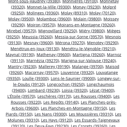
Mont-sous-Vaudrey (39380)
,
Monnières (39100)
,
Monnetay
(39320)
,
Monnet-la-Ville (39300)
,
Monay (39230)
,
Molpré
(39250)
,
Molinges (39360)
,
Molay (89310)
,
Molay (70120)
,
Molay (39500)
,
Molamboz (39600)
,
Molain (39800)
,
Moissey
(39290)
,
Moiron (39570)
,
Moirans-en-Montagne (39260)
,
Mirebel (39570)
,
Mignovillard (39250)
,
Miéry (39800)
,
Mièges
(39250)
,
Meussia (39260)
,
Messia-sur-Sorne (39570)
,
Mesnois
(39130)
,
Mesnay (39600)
,
Mérona (39270)
,
Menotey (39290)
,
Menétrux-en-Joux (39130)
,
Menétru-le-Vignoble (39210)
,
Maynal (39190)
,
Mathenay (39600)
,
Martigna (39260)
,
Marnoz
(39110)
,
Marnézia (39270)
,
Marigna-sur-Valouse (39240)
,
Mantry (39230)
,
Mallerey (39190)
,
Malange (39700)
,
Maisod
(39260)
,
Macornay (39570)
,
Louvenne (39320)
,
Louvatange
(39350)
,
Loulle (39300)
,
Lons-le-Saunier (39000)
,
Longwy-sur-
le-Doubs (39120)
,
Longcochon (39250)
,
Longchaumois
(39400)
,
Lombard (39230)
,
Loisia (39320)
,
Lézat (39400)
,
L’Étoile (39570)
,
Leschères (39170)
,
Les Rousses (39400)
,
Les
Rousses (39220)
,
Les Repôts (39140)
,
Les Planches-près-
Arbois (39600)
,
Les Planches-en-Montagne (39150)
,
Les
Piards (39150)
,
Les Nans (39300)
,
Les Moussières (39310)
,
Les
Molunes (39310)
,
Les Hays (39120)
,
Les Essards-Taignevaux
(39120)
,
Les Deux-Fays (39230)
,
Les Crozets (39260)
,
Les