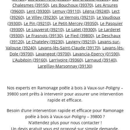
Chalesmes (39150)
,
Les Bouchoux (39370)
,
Les Arsures
(39600)
,
Lent (39300)
,
Lemuy (39110)
,
Légna (39240)
,
Lect
(39260)
,
Le Villey (39230)
,
Le Vernois (39210)
,
Le Vaudioux
(39300)
,
Le Pin (39210)
,
Le Petit-Mercey (39350)
,
Le Pasquier
(39300)
,
Le Louverot (39210)
,
Le Latet (39300)
,
Le Larderet
(39300)
,
Le Frasnois (39130)
,
Le Fied (39800)
,
Le Deschaux
(39120)
,
Le Chateley (39230)
,
Lavigny (39210)
,
Lavans-sur-
Valouse (39240)
,
Lavans-lès-Saint-Claude (39170)
,
Lavans-lès-
Dole (39700)
,
Lavangeot (39700)
,
Lavancia-Epercy (01590)
,
L’Aubépin (39160)
,
Larrivoire (39360)
,
Larnaud (39140)
,
Largillay-Marsonnay (39130)
Nos experts en Ramonage poêle à bois à Vaux-sur-Poligny –
39800 sont prêts à intervenir pour assurer une intervention
rapide et efficace.
Besoin d’une intervention rapide et efficace pour Ramonage
poêle à bois à Vaux-sur-Poligny – 39800 ?
N’attendez plus pour nous contacter !
Un devis gratuit vous est proposé sur simple demande.