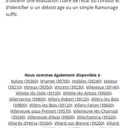
d’obtenir une évaluation claire de l’état du conduit et
d’identifier si un débistrage ou un simple Ramonage
suffit.
Nous sommes également disponible à
:
Vulvoz (39360)
,
Vriange (39700)
,
Vosbles (39240)
,
Voiteur
(39210)
,
Vitreux (39350)
,
Vincent (39230)
,
Villevieux (39140)
,
Villette-lès-Dole (39100)
,
Villette-lès-Arbois (39600)
,
Villerserine (39800)
,
Villers-Robert (39120)
,
Villers-les-Bois
(39800)
,
Villers-les-Bois (39120)
,
Villers-Farlay (39600)
,
Villeneuve-sous-Pymont (39570)
,
Villeneuve-lès-Charnod
(39240)
,
Villeneuve-d’Aval (39600)
,
Villechantria (39320)
,
Villards-d’Héria (39260)
,
Villard-sur-Bienne (39200)
,
Villard-