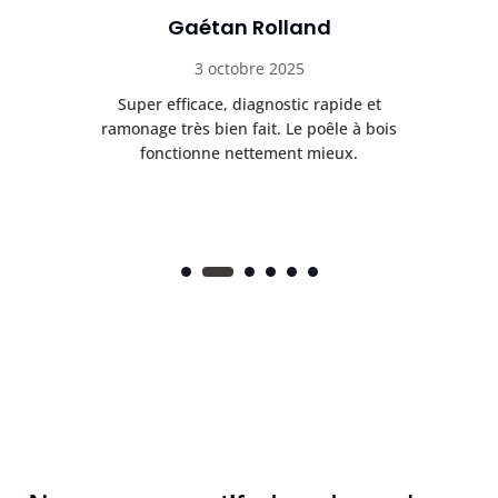
Gaétan Rolland
3 octobre 2025
tre
Super efficace, diagnostic rapide et
Le
t
ramonage très bien fait. Le poêle à bois
ét
fonctionne nettement mieux.