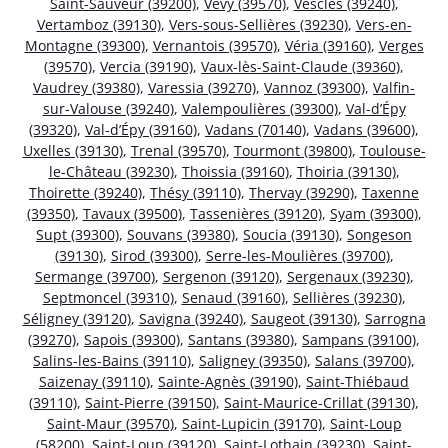
Saint-Sauveur (39200)
,
Vevy (39570)
,
Vescles (39240)
,
Vertamboz (39130)
,
Vers-sous-Sellières (39230)
,
Vers-en-
Montagne (39300)
,
Vernantois (39570)
,
Véria (39160)
,
Verges
(39570)
,
Vercia (39190)
,
Vaux-lès-Saint-Claude (39360)
,
Vaudrey (39380)
,
Varessia (39270)
,
Vannoz (39300)
,
Valfin-
sur-Valouse (39240)
,
Valempoulières (39300)
,
Val-d’Épy
(39320)
,
Val-d’Épy (39160)
,
Vadans (70140)
,
Vadans (39600)
,
Uxelles (39130)
,
Trenal (39570)
,
Tourmont (39800)
,
Toulouse-
le-Château (39230)
,
Thoissia (39160)
,
Thoiria (39130)
,
Thoirette (39240)
,
Thésy (39110)
,
Thervay (39290)
,
Taxenne
(39350)
,
Tavaux (39500)
,
Tassenières (39120)
,
Syam (39300)
,
Supt (39300)
,
Souvans (39380)
,
Soucia (39130)
,
Songeson
(39130)
,
Sirod (39300)
,
Serre-les-Moulières (39700)
,
Sermange (39700)
,
Sergenon (39120)
,
Sergenaux (39230)
,
Septmoncel (39310)
,
Senaud (39160)
,
Sellières (39230)
,
Séligney (39120)
,
Savigna (39240)
,
Saugeot (39130)
,
Sarrogna
(39270)
,
Sapois (39300)
,
Santans (39380)
,
Sampans (39100)
,
Salins-les-Bains (39110)
,
Saligney (39350)
,
Salans (39700)
,
Saizenay (39110)
,
Sainte-Agnès (39190)
,
Saint-Thiébaud
(39110)
,
Saint-Pierre (39150)
,
Saint-Maurice-Crillat (39130)
,
Saint-Maur (39570)
,
Saint-Lupicin (39170)
,
Saint-Loup
(58200)
,
Saint-Loup (39120)
,
Saint-Lothain (39230)
,
Saint-