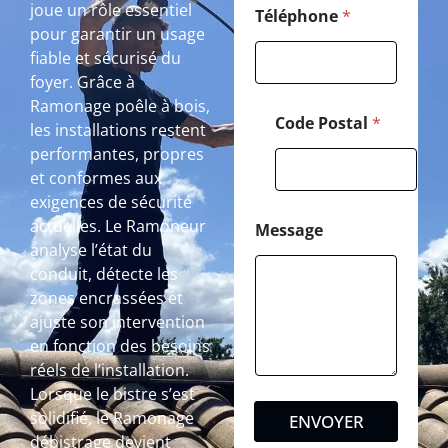
joue un rôle essentiel
Téléphone
*
pour garantir un usage
fiable et sécurisé du
foyer. Grâce à
Ramonage poêle à bois,
Code Postal
*
les installations restent
performantes, propres
et conformes aux
exigences de sécurité
actuelles. Le Ramoneur
Message
analyse l’état du
conduit, détecte les
zones encrassées et
ajuste son intervention
en fonction des besoins
réels de l’installation.
Lorsque le bistre s’est
solidifié, le Ramonage
ENVOYER
débistrage devient