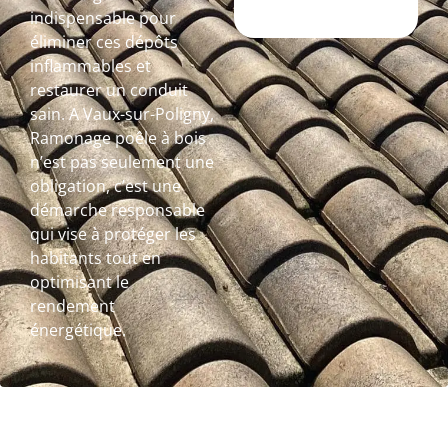
indispensable pour
éliminer ces dépôts
inflammables et
restaurer un conduit
sain. A Vaux-sur-Poligny,
Ramonage poêle à bois
n’est pas seulement une
obligation, c’est une
démarche responsable
qui vise à protéger les
habitants tout en
optimisant le
rendement
énergétique.