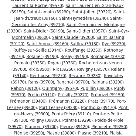
Laurent-la-Roche (39570)
,
Saint-Laurent-en-Grandvaux
(39150)
,
Saint-Lamain (39230)
,
Saint-Julien (39320)
,
Saint-
Jean-d’Étreux (39160)
,
Saint-Hymetière (39240)
,
Saint-
Germain-lès-Arlay (39210)
,
Saint-Germain-en-Montagne
(39300)
,
Saint-Didier (58190)
,
Saint-Didier (39570)
,
Saint-Cyr-
Montmalin (39600)
,
Saint-Claude (39200)
,
Saint-Baraing
(39120)
,
Saint-Amour (39160)
,
Saffloz (39130)
,
Rye (39230)
,
Ruffey-sur-Seille (39140)
,
Rouffange (39350)
,
Rothonay
(39270)
,
Rotalier (39190)
,
Rosay (39190)
,
Romange (39700)
,
Romain (39350)
,
Rogna (39360)
,
Rochefort-sur-Nenon
(39700)
,
Rix (58500)
,
Rix (39250)
,
Revigny (39570)
,
Relans
(39140)
,
Reithouse (39270)
,
Recanoz (39230)
,
Ravilloles
(39170)
,
Rans (39700)
,
Ranchot (39700)
,
Rainans (39290)
,
Rahon (39120)
,
Quintigny (39570)
,
Pupillin (39600)
,
Publy
(39570)
,
Pretin (39110)
,
Présilly (39270)
,
Prénovel (39150)
,
Prémanon (39400)
,
Prémanon (39220)
,
Pratz (39170)
,
Port-
Lesney (39600)
,
Port-Lesney (39330)
,
Ponthoux (39170)
,
Pont-
du-Navoy (39300)
,
Pont-d’Héry (39110)
,
Pont-de-Poitte
(39130)
,
Poligny (39800)
,
Pointre (39290)
,
Poids-de-Fiole
(39570)
,
Plumont (39700)
,
Pleure (39120)
,
Plénisette (39250)
,
Plénise (39250)
,
Plasne (39800)
,
Plasne (39210)
,
Plaisia