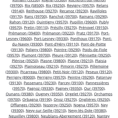
(39700)
,
Rix (58500)
,
Rix (39250)
,
Revigny (39570)
,
Relans
(39140)
,
Reithouse (39270)
,
Recanoz (39230)
,
Ravilloles
(39170)
,
Rans (39700)
,
Ranchot (39700)
,
Rainans (39290)
,
Rahon (39120)
,
Quintigny (39570)
,
Pupillin (39600)
,
Publy
(39570)
,
Pretin (39110)
,
Présilly (39270)
,
Prénovel (39150)
,
Prémanon (39400)
,
Prémanon (39220)
,
Pratz (39170)
,
Port-
Lesney (39600)
,
Port-Lesney (39330)
,
Ponthoux (39170)
,
Pont-
du-Navoy (39300)
,
Pont-d’Héry (39110)
,
Pont-de-Poitte
(39130)
,
Poligny (39800)
,
Pointre (39290)
,
Poids-de-Fiole
(39570)
,
Plumont (39700)
,
Pleure (39120)
,
Plénisette (39250)
,
Plénise (39250)
,
Plasne (39800)
,
Plasne (39210)
,
Plaisia
(39270)
,
Plainoiseau (39210)
,
Pimorin (39270)
,
Pillemoine
(39300)
,
Picarreau (39800)
,
Petit-Noir (39120)
,
Peseux (39120)
,
Perrigny (89000)
,
Perrigny (39570)
,
Peintre (39290)
,
Patornay
(39130)
,
Passenans (39230)
,
Parcey (39100)
,
Pannessières
(39570)
,
Pagnoz (39330)
,
Pagney (39350)
,
Our (39700)
,
Ounans (39380)
,
Ougney (39350)
,
Orgelet (39270)
,
Orchamps
(39700)
,
Orbagna (39190)
,
Onoz (39270)
,
Onglières (39250)
,
Offlanges (39290)
,
Nozeroy (39250)
,
Nogna (39570)
,
Ney
(39300)
,
Nevy-sur-Seille (39210)
,
Nevy-lès-Dole (39380)
,
Neuvilley (39800)
,
Neublans-Abergement (39120)
,
Nantey