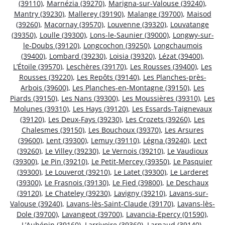
(39110)
,
Marnézia (39270)
,
Marigna-sur-Valouse (39240)
,
Mantry (39230)
,
Mallerey (39190)
,
Malange (39700)
,
Maisod
(39260)
,
Macornay (39570)
,
Louvenne (39320)
,
Louvatange
(39350)
,
Loulle (39300)
,
Lons-le-Saunier (39000)
,
Longwy-sur-
le-Doubs (39120)
,
Longcochon (39250)
,
Longchaumois
(39400)
,
Lombard (39230)
,
Loisia (39320)
,
Lézat (39400)
,
L’Étoile (39570)
,
Leschères (39170)
,
Les Rousses (39400)
,
Les
Rousses (39220)
,
Les Repôts (39140)
,
Les Planches-près-
Arbois (39600)
,
Les Planches-en-Montagne (39150)
,
Les
Piards (39150)
,
Les Nans (39300)
,
Les Moussières (39310)
,
Les
Molunes (39310)
,
Les Hays (39120)
,
Les Essards-Taignevaux
(39120)
,
Les Deux-Fays (39230)
,
Les Crozets (39260)
,
Les
Chalesmes (39150)
,
Les Bouchoux (39370)
,
Les Arsures
(39600)
,
Lent (39300)
,
Lemuy (39110)
,
Légna (39240)
,
Lect
(39260)
,
Le Villey (39230)
,
Le Vernois (39210)
,
Le Vaudioux
(39300)
,
Le Pin (39210)
,
Le Petit-Mercey (39350)
,
Le Pasquier
(39300)
,
Le Louverot (39210)
,
Le Latet (39300)
,
Le Larderet
(39300)
,
Le Frasnois (39130)
,
Le Fied (39800)
,
Le Deschaux
(39120)
,
Le Chateley (39230)
,
Lavigny (39210)
,
Lavans-sur-
Valouse (39240)
,
Lavans-lès-Saint-Claude (39170)
,
Lavans-lès-
Dole (39700)
,
Lavangeot (39700)
,
Lavancia-Epercy (01590)
,
L’Aubépin (39160)
,
Larrivoire (39360)
,
Larnaud (39140)
,