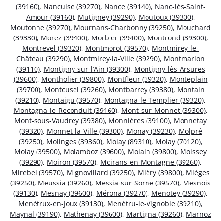
(39160)
,
Nancuise (39270)
,
Nance (39140)
,
Nanc-lès-Saint-
Amour (39160)
,
Mutigney (39290)
,
Moutoux (39300)
,
Moutonne (39270)
,
Mournans-Charbonny (39250)
,
Mouchard
(39330)
,
Morez (39400)
,
Morbier (39400)
,
Montrond (39300)
,
Montrevel (39320)
,
Montmorot (39570)
,
Montmirey-le-
Château (39290)
,
Montmirey-la-Ville (39290)
,
Montmarlon
(39110)
,
Montigny-sur-l’Ain (39300)
,
Montigny-lès-Arsures
(39600)
,
Montholier (39800)
,
Montfleur (39320)
,
Monteplain
(39700)
,
Montcusel (39260)
,
Montbarrey (39380)
,
Montain
(39210)
,
Montaigu (39570)
,
Montagna-le-Templier (39320)
,
Montagna-le-Reconduit (39160)
,
Mont-sur-Monnet (39300)
,
Mont-sous-Vaudrey (39380)
,
Monnières (39100)
,
Monnetay
(39320)
,
Monnet-la-Ville (39300)
,
Monay (39230)
,
Molpré
(39250)
,
Molinges (39360)
,
Molay (89310)
,
Molay (70120)
,
Molay (39500)
,
Molamboz (39600)
,
Molain (39800)
,
Moissey
(39290)
,
Moiron (39570)
,
Moirans-en-Montagne (39260)
,
Mirebel (39570)
,
Mignovillard (39250)
,
Miéry (39800)
,
Mièges
(39250)
,
Meussia (39260)
,
Messia-sur-Sorne (39570)
,
Mesnois
(39130)
,
Mesnay (39600)
,
Mérona (39270)
,
Menotey (39290)
,
Menétrux-en-Joux (39130)
,
Menétru-le-Vignoble (39210)
,
Maynal (39190)
,
Mathenay (39600)
,
Martigna (39260)
,
Marnoz