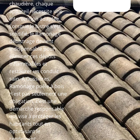
chaudière, chaque
appareil nécessite une
intervention adaptée.
Lorsque le bistre s’est
solidifié, le Ramonage
débistrage devient
indispensable pour
éliminer ces dépôts
inflammables et
restaurer un conduit
sain. A Oussières,
Ramonage poêle à bois
n’est pas seulement une
obligation, c’est une
démarche responsable
qui vise à protéger les
habitants tout en
optimisant le
rendement