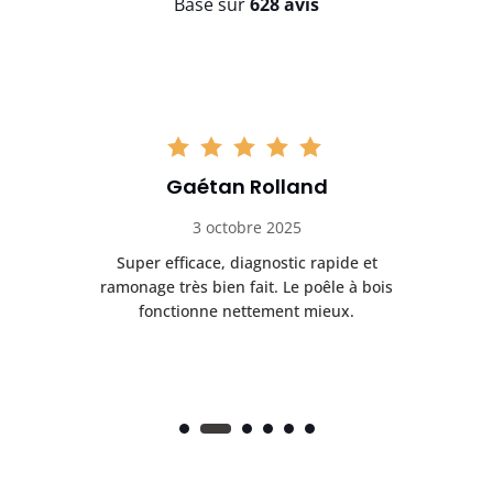
Basé sur
628 avis
Gaétan Rolland
3 octobre 2025
tre
Super efficace, diagnostic rapide et
Le
t
ramonage très bien fait. Le poêle à bois
ét
fonctionne nettement mieux.