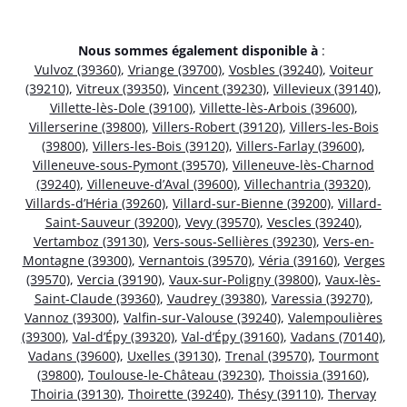
Nous sommes également disponible à
:
Vulvoz (39360)
,
Vriange (39700)
,
Vosbles (39240)
,
Voiteur
(39210)
,
Vitreux (39350)
,
Vincent (39230)
,
Villevieux (39140)
,
Villette-lès-Dole (39100)
,
Villette-lès-Arbois (39600)
,
Villerserine (39800)
,
Villers-Robert (39120)
,
Villers-les-Bois
(39800)
,
Villers-les-Bois (39120)
,
Villers-Farlay (39600)
,
Villeneuve-sous-Pymont (39570)
,
Villeneuve-lès-Charnod
(39240)
,
Villeneuve-d’Aval (39600)
,
Villechantria (39320)
,
Villards-d’Héria (39260)
,
Villard-sur-Bienne (39200)
,
Villard-
Saint-Sauveur (39200)
,
Vevy (39570)
,
Vescles (39240)
,
Vertamboz (39130)
,
Vers-sous-Sellières (39230)
,
Vers-en-
Montagne (39300)
,
Vernantois (39570)
,
Véria (39160)
,
Verges
(39570)
,
Vercia (39190)
,
Vaux-sur-Poligny (39800)
,
Vaux-lès-
Saint-Claude (39360)
,
Vaudrey (39380)
,
Varessia (39270)
,
Vannoz (39300)
,
Valfin-sur-Valouse (39240)
,
Valempoulières
(39300)
,
Val-d’Épy (39320)
,
Val-d’Épy (39160)
,
Vadans (70140)
,
Vadans (39600)
,
Uxelles (39130)
,
Trenal (39570)
,
Tourmont
(39800)
,
Toulouse-le-Château (39230)
,
Thoissia (39160)
,
Thoiria (39130)
,
Thoirette (39240)
,
Thésy (39110)
,
Thervay