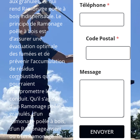
aux granulés, ce qui
Téléphone
*
rend Ramonage poêle à
bois indispensable. Le
principe de Ramonage
poêle à bois est
Code Postal
*
d’assurer une
évacuation optimale
des fumées et de
prévenir l’accumulation
de résidus
Message
combustibles qui
pourraient
compromettre le
conduit. Qu’il s’agisse
d’un Ramonage poêle à
granulés, d’un
Ramonage poêle à bois,
d’un Ramonage insert
ENVOYER
ou d’un Ramonage