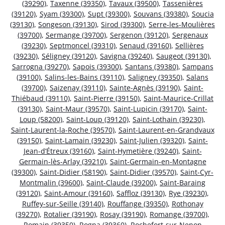
(39290)
,
Taxenne (39350)
,
Tavaux (39500)
,
Tassenières
(39120)
,
Syam (39300)
,
Supt (39300)
,
Souvans (39380)
,
Soucia
(39130)
,
Songeson (39130)
,
Sirod (39300)
,
Serre-les-Moulières
(39700)
,
Sermange (39700)
,
Sergenon (39120)
,
Sergenaux
(39230)
,
Septmoncel (39310)
,
Senaud (39160)
,
Sellières
(39230)
,
Séligney (39120)
,
Savigna (39240)
,
Saugeot (39130)
,
Sarrogna (39270)
,
Sapois (39300)
,
Santans (39380)
,
Sampans
(39100)
,
Salins-les-Bains (39110)
,
Saligney (39350)
,
Salans
(39700)
,
Saizenay (39110)
,
Sainte-Agnès (39190)
,
Saint-
Thiébaud (39110)
,
Saint-Pierre (39150)
,
Saint-Maurice-Crillat
(39130)
,
Saint-Maur (39570)
,
Saint-Lupicin (39170)
,
Saint-
Loup (58200)
,
Saint-Loup (39120)
,
Saint-Lothain (39230)
,
Saint-Laurent-la-Roche (39570)
,
Saint-Laurent-en-Grandvaux
(39150)
,
Saint-Lamain (39230)
,
Saint-Julien (39320)
,
Saint-
Jean-d’Étreux (39160)
,
Saint-Hymetière (39240)
,
Saint-
Germain-lès-Arlay (39210)
,
Saint-Germain-en-Montagne
(39300)
,
Saint-Didier (58190)
,
Saint-Didier (39570)
,
Saint-Cyr-
Montmalin (39600)
,
Saint-Claude (39200)
,
Saint-Baraing
(39120)
,
Saint-Amour (39160)
,
Saffloz (39130)
,
Rye (39230)
,
Ruffey-sur-Seille (39140)
,
Rouffange (39350)
,
Rothonay
(39270)
,
Rotalier (39190)
,
Rosay (39190)
,
Romange (39700)
,
Romain (39350)
,
Rogna (39360)
,
Rochefort-sur-Nenon