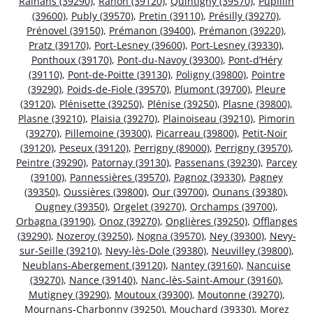
Rainans (39290)
,
Rahon (39120)
,
Quintigny (39570)
,
Pupillin
(39600)
,
Publy (39570)
,
Pretin (39110)
,
Présilly (39270)
,
Prénovel (39150)
,
Prémanon (39400)
,
Prémanon (39220)
,
Pratz (39170)
,
Port-Lesney (39600)
,
Port-Lesney (39330)
,
Ponthoux (39170)
,
Pont-du-Navoy (39300)
,
Pont-d’Héry
(39110)
,
Pont-de-Poitte (39130)
,
Poligny (39800)
,
Pointre
(39290)
,
Poids-de-Fiole (39570)
,
Plumont (39700)
,
Pleure
(39120)
,
Plénisette (39250)
,
Plénise (39250)
,
Plasne (39800)
,
Plasne (39210)
,
Plaisia (39270)
,
Plainoiseau (39210)
,
Pimorin
(39270)
,
Pillemoine (39300)
,
Picarreau (39800)
,
Petit-Noir
(39120)
,
Peseux (39120)
,
Perrigny (89000)
,
Perrigny (39570)
,
Peintre (39290)
,
Patornay (39130)
,
Passenans (39230)
,
Parcey
(39100)
,
Pannessières (39570)
,
Pagnoz (39330)
,
Pagney
(39350)
,
Oussières (39800)
,
Our (39700)
,
Ounans (39380)
,
Ougney (39350)
,
Orgelet (39270)
,
Orchamps (39700)
,
Orbagna (39190)
,
Onoz (39270)
,
Onglières (39250)
,
Offlanges
(39290)
,
Nozeroy (39250)
,
Nogna (39570)
,
Ney (39300)
,
Nevy-
sur-Seille (39210)
,
Nevy-lès-Dole (39380)
,
Neuvilley (39800)
,
Neublans-Abergement (39120)
,
Nantey (39160)
,
Nancuise
(39270)
,
Nance (39140)
,
Nanc-lès-Saint-Amour (39160)
,
Mutigney (39290)
,
Moutoux (39300)
,
Moutonne (39270)
,
Mournans-Charbonny (39250)
,
Mouchard (39330)
,
Morez