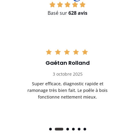
Basé sur
628 avis
Gaétan Rolland
3 octobre 2025
tre
Super efficace, diagnostic rapide et
Le
t
ramonage très bien fait. Le poêle à bois
ét
fonctionne nettement mieux.