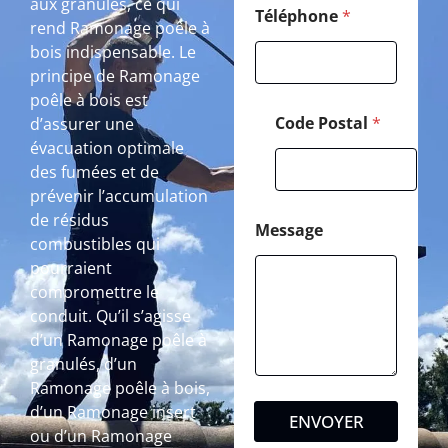
aux granulés, ce qui
Téléphone
*
rend Ramonage poêle à
bois indispensable. Le
principe de Ramonage
poêle à bois est
Code Postal
*
d’assurer une
évacuation optimale
des fumées et de
prévenir l’accumulation
de résidus
Message
combustibles qui
pourraient
compromettre le
conduit. Qu’il s’agisse
d’un Ramonage poêle à
granulés, d’un
Ramonage poêle à bois,
d’un Ramonage insert
ENVOYER
ou d’un Ramonage