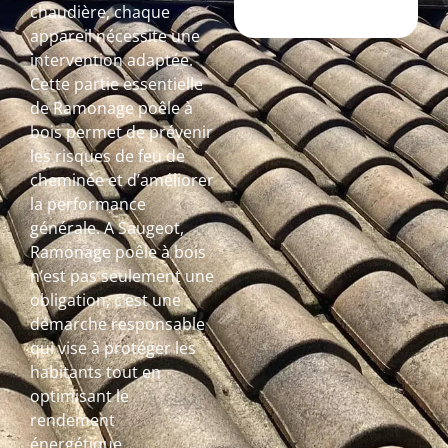
chaudière, chaque
appareil nécessite une
intervention adaptée.
Cette partie essentielle
de Ramonage poêle à
bois permet de prévenir
les risques de feu de
cheminée et d’améliorer
la performance
générale. A Saugeot,
Ramonage poêle à bois
n’est pas seulement une
obligation, c’est une
démarche responsable
qui vise à protéger les
habitants tout en
optimisant le
rendement
énergétique.