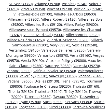
Vulvoz (39360)
,
Vriange (39700)
,
Vosbles (39240)
,
Voiteur
(39210)
,
Vitreux (39350)
,
Vincent (39230)
,
Villevieux (39140)
,
Villette-lès-Dole (39100)
,
Villette-lès-Arbois (39600)
,
Villerserine (39800)
,
Villers-Robert (39120)
,
Villers-les-Bois
(39800)
,
Villers-les-Bois (39120)
,
Villers-Farlay (39600)
,
Villeneuve-sous-Pymont (39570)
,
Villeneuve-lès-Charnod
(39240)
,
Villeneuve-d’Aval (39600)
,
Villechantria (39320)
,
Villards-d’Héria (39260)
,
Villard-sur-Bienne (39200)
,
Villard-
Saint-Sauveur (39200)
,
Vevy (39570)
,
Vescles (39240)
,
Vertamboz (39130)
,
Vers-sous-Sellières (39230)
,
Vers-en-
Montagne (39300)
,
Vernantois (39570)
,
Véria (39160)
,
Verges
(39570)
,
Vercia (39190)
,
Vaux-sur-Poligny (39800)
,
Vaux-lès-
Saint-Claude (39360)
,
Vaudrey (39380)
,
Varessia (39270)
,
Vannoz (39300)
,
Valfin-sur-Valouse (39240)
,
Valempoulières
(39300)
,
Val-d’Épy (39320)
,
Val-d’Épy (39160)
,
Vadans (70140)
,
Vadans (39600)
,
Uxelles (39130)
,
Trenal (39570)
,
Tourmont
(39800)
,
Toulouse-le-Château (39230)
,
Thoissia (39160)
,
Thoiria (39130)
,
Thoirette (39240)
,
Thésy (39110)
,
Thervay
(39290)
,
Taxenne (39350)
,
Tavaux (39500)
,
Tassenières
(39120)
,
Syam (39300)
,
Supt (39300)
,
Souvans (39380)
,
Soucia
(39130)
,
Songeson (39130)
,
Sirod (39300)
,
Serre-les-Moulières