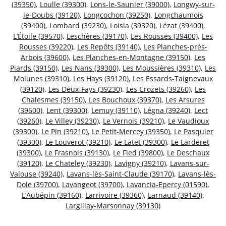
(39350)
,
Loulle (39300)
,
Lons-le-Saunier (39000)
,
Longwy-sur-
le-Doubs (39120)
,
Longcochon (39250)
,
Longchaumois
(39400)
,
Lombard (39230)
,
Loisia (39320)
,
Lézat (39400)
,
L’Étoile (39570)
,
Leschères (39170)
,
Les Rousses (39400)
,
Les
Rousses (39220)
,
Les Repôts (39140)
,
Les Planches-près-
Arbois (39600)
,
Les Planches-en-Montagne (39150)
,
Les
Piards (39150)
,
Les Nans (39300)
,
Les Moussières (39310)
,
Les
Molunes (39310)
,
Les Hays (39120)
,
Les Essards-Taignevaux
(39120)
,
Les Deux-Fays (39230)
,
Les Crozets (39260)
,
Les
Chalesmes (39150)
,
Les Bouchoux (39370)
,
Les Arsures
(39600)
,
Lent (39300)
,
Lemuy (39110)
,
Légna (39240)
,
Lect
(39260)
,
Le Villey (39230)
,
Le Vernois (39210)
,
Le Vaudioux
(39300)
,
Le Pin (39210)
,
Le Petit-Mercey (39350)
,
Le Pasquier
(39300)
,
Le Louverot (39210)
,
Le Latet (39300)
,
Le Larderet
(39300)
,
Le Frasnois (39130)
,
Le Fied (39800)
,
Le Deschaux
(39120)
,
Le Chateley (39230)
,
Lavigny (39210)
,
Lavans-sur-
Valouse (39240)
,
Lavans-lès-Saint-Claude (39170)
,
Lavans-lès-
Dole (39700)
,
Lavangeot (39700)
,
Lavancia-Epercy (01590)
,
L’Aubépin (39160)
,
Larrivoire (39360)
,
Larnaud (39140)
,
Largillay-Marsonnay (39130)