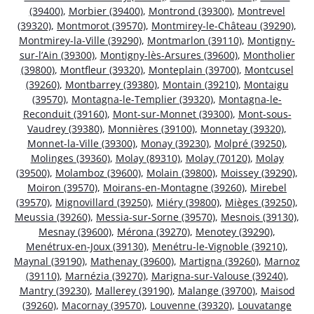
(39400)
,
Morbier (39400)
,
Montrond (39300)
,
Montrevel
(39320)
,
Montmorot (39570)
,
Montmirey-le-Château (39290)
,
Montmirey-la-Ville (39290)
,
Montmarlon (39110)
,
Montigny-
sur-l’Ain (39300)
,
Montigny-lès-Arsures (39600)
,
Montholier
(39800)
,
Montfleur (39320)
,
Monteplain (39700)
,
Montcusel
(39260)
,
Montbarrey (39380)
,
Montain (39210)
,
Montaigu
(39570)
,
Montagna-le-Templier (39320)
,
Montagna-le-
Reconduit (39160)
,
Mont-sur-Monnet (39300)
,
Mont-sous-
Vaudrey (39380)
,
Monnières (39100)
,
Monnetay (39320)
,
Monnet-la-Ville (39300)
,
Monay (39230)
,
Molpré (39250)
,
Molinges (39360)
,
Molay (89310)
,
Molay (70120)
,
Molay
(39500)
,
Molamboz (39600)
,
Molain (39800)
,
Moissey (39290)
,
Moiron (39570)
,
Moirans-en-Montagne (39260)
,
Mirebel
(39570)
,
Mignovillard (39250)
,
Miéry (39800)
,
Mièges (39250)
,
Meussia (39260)
,
Messia-sur-Sorne (39570)
,
Mesnois (39130)
,
Mesnay (39600)
,
Mérona (39270)
,
Menotey (39290)
,
Menétrux-en-Joux (39130)
,
Menétru-le-Vignoble (39210)
,
Maynal (39190)
,
Mathenay (39600)
,
Martigna (39260)
,
Marnoz
(39110)
,
Marnézia (39270)
,
Marigna-sur-Valouse (39240)
,
Mantry (39230)
,
Mallerey (39190)
,
Malange (39700)
,
Maisod
(39260)
,
Macornay (39570)
,
Louvenne (39320)
,
Louvatange