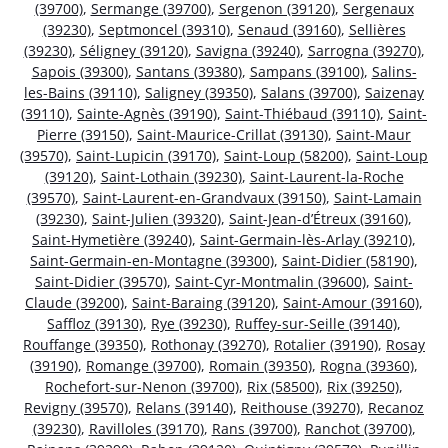
(39700)
,
Sermange (39700)
,
Sergenon (39120)
,
Sergenaux
(39230)
,
Septmoncel (39310)
,
Senaud (39160)
,
Sellières
(39230)
,
Séligney (39120)
,
Savigna (39240)
,
Sarrogna (39270)
,
Sapois (39300)
,
Santans (39380)
,
Sampans (39100)
,
Salins-
les-Bains (39110)
,
Saligney (39350)
,
Salans (39700)
,
Saizenay
(39110)
,
Sainte-Agnès (39190)
,
Saint-Thiébaud (39110)
,
Saint-
Pierre (39150)
,
Saint-Maurice-Crillat (39130)
,
Saint-Maur
(39570)
,
Saint-Lupicin (39170)
,
Saint-Loup (58200)
,
Saint-Loup
(39120)
,
Saint-Lothain (39230)
,
Saint-Laurent-la-Roche
(39570)
,
Saint-Laurent-en-Grandvaux (39150)
,
Saint-Lamain
(39230)
,
Saint-Julien (39320)
,
Saint-Jean-d’Étreux (39160)
,
Saint-Hymetière (39240)
,
Saint-Germain-lès-Arlay (39210)
,
Saint-Germain-en-Montagne (39300)
,
Saint-Didier (58190)
,
Saint-Didier (39570)
,
Saint-Cyr-Montmalin (39600)
,
Saint-
Claude (39200)
,
Saint-Baraing (39120)
,
Saint-Amour (39160)
,
Saffloz (39130)
,
Rye (39230)
,
Ruffey-sur-Seille (39140)
,
Rouffange (39350)
,
Rothonay (39270)
,
Rotalier (39190)
,
Rosay
(39190)
,
Romange (39700)
,
Romain (39350)
,
Rogna (39360)
,
Rochefort-sur-Nenon (39700)
,
Rix (58500)
,
Rix (39250)
,
Revigny (39570)
,
Relans (39140)
,
Reithouse (39270)
,
Recanoz
(39230)
,
Ravilloles (39170)
,
Rans (39700)
,
Ranchot (39700)
,