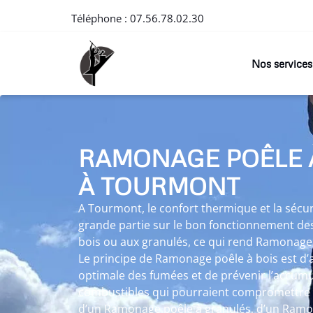
Téléphone :
07.56.78.02.30
Nos services
RAMONAGE POÊLE 
À TOURMONT
A Tourmont, le confort thermique et la séc
grande partie sur le bon fonctionnement des
bois ou aux granulés, ce qui rend Ramonage 
Le principe de Ramonage poêle à bois est d
optimale des fumées et de prévenir l’accumu
combustibles qui pourraient compromettre le
d’un Ramonage poêle à granulés, d’un Ramon