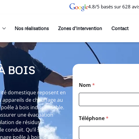
4.8/5 basés sur 628 avi
Nos réalisations
Zones d’intervention
Contact
À BOIS
P
Nom
*
o
s
urité domestique reposent en
t
 appareils de chauffage au
a
poêle à bois indispensable.
l
’assurer une évacuation
C
Téléphone
*
o
lation de résidus
d
 conduit. Qu’il s’agisse
e
age poêle à bois, d’un