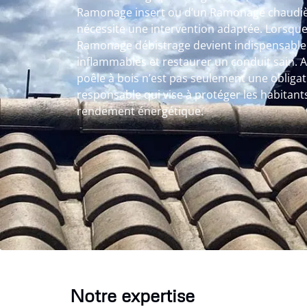
Ramonage insert ou d’un Ramonage chaudiè
nécessite une intervention adaptée. Lorsque le
Ramonage débistrage devient indispensable 
inflammables et restaurer un conduit sain
poêle à bois n’est pas seulement une obliga
responsable qui vise à protéger les habitant
rendement énergétique.
Notre expertise