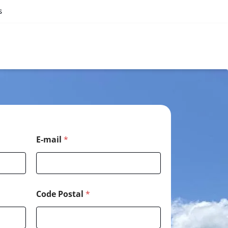
s
E-mail
*
Code Postal
*