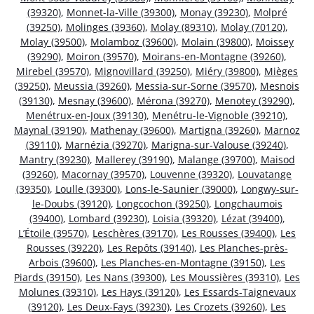
(39320)
,
Monnet-la-Ville (39300)
,
Monay (39230)
,
Molpré
(39250)
,
Molinges (39360)
,
Molay (89310)
,
Molay (70120)
,
Molay (39500)
,
Molamboz (39600)
,
Molain (39800)
,
Moissey
(39290)
,
Moiron (39570)
,
Moirans-en-Montagne (39260)
,
Mirebel (39570)
,
Mignovillard (39250)
,
Miéry (39800)
,
Mièges
(39250)
,
Meussia (39260)
,
Messia-sur-Sorne (39570)
,
Mesnois
(39130)
,
Mesnay (39600)
,
Mérona (39270)
,
Menotey (39290)
,
Menétrux-en-Joux (39130)
,
Menétru-le-Vignoble (39210)
,
Maynal (39190)
,
Mathenay (39600)
,
Martigna (39260)
,
Marnoz
(39110)
,
Marnézia (39270)
,
Marigna-sur-Valouse (39240)
,
Mantry (39230)
,
Mallerey (39190)
,
Malange (39700)
,
Maisod
(39260)
,
Macornay (39570)
,
Louvenne (39320)
,
Louvatange
(39350)
,
Loulle (39300)
,
Lons-le-Saunier (39000)
,
Longwy-sur-
le-Doubs (39120)
,
Longcochon (39250)
,
Longchaumois
(39400)
,
Lombard (39230)
,
Loisia (39320)
,
Lézat (39400)
,
L’Étoile (39570)
,
Leschères (39170)
,
Les Rousses (39400)
,
Les
Rousses (39220)
,
Les Repôts (39140)
,
Les Planches-près-
Arbois (39600)
,
Les Planches-en-Montagne (39150)
,
Les
Piards (39150)
,
Les Nans (39300)
,
Les Moussières (39310)
,
Les
Molunes (39310)
,
Les Hays (39120)
,
Les Essards-Taignevaux
(39120)
,
Les Deux-Fays (39230)
,
Les Crozets (39260)
,
Les