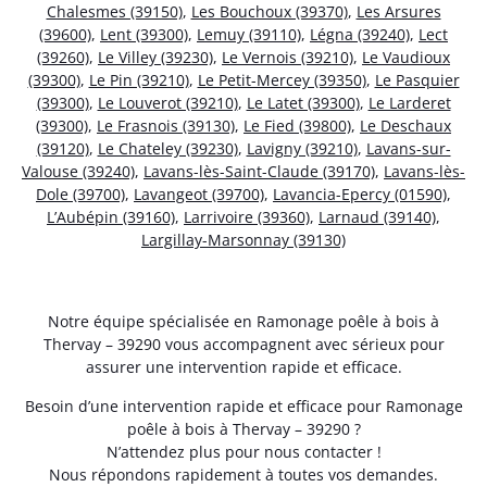
Chalesmes (39150)
,
Les Bouchoux (39370)
,
Les Arsures
(39600)
,
Lent (39300)
,
Lemuy (39110)
,
Légna (39240)
,
Lect
(39260)
,
Le Villey (39230)
,
Le Vernois (39210)
,
Le Vaudioux
(39300)
,
Le Pin (39210)
,
Le Petit-Mercey (39350)
,
Le Pasquier
(39300)
,
Le Louverot (39210)
,
Le Latet (39300)
,
Le Larderet
(39300)
,
Le Frasnois (39130)
,
Le Fied (39800)
,
Le Deschaux
(39120)
,
Le Chateley (39230)
,
Lavigny (39210)
,
Lavans-sur-
Valouse (39240)
,
Lavans-lès-Saint-Claude (39170)
,
Lavans-lès-
Dole (39700)
,
Lavangeot (39700)
,
Lavancia-Epercy (01590)
,
L’Aubépin (39160)
,
Larrivoire (39360)
,
Larnaud (39140)
,
Largillay-Marsonnay (39130)
Notre équipe spécialisée en Ramonage poêle à bois à
Thervay – 39290 vous accompagnent avec sérieux pour
assurer une intervention rapide et efficace.
Besoin d’une intervention rapide et efficace pour Ramonage
poêle à bois à Thervay – 39290 ?
N’attendez plus pour nous contacter !
Nous répondons rapidement à toutes vos demandes.