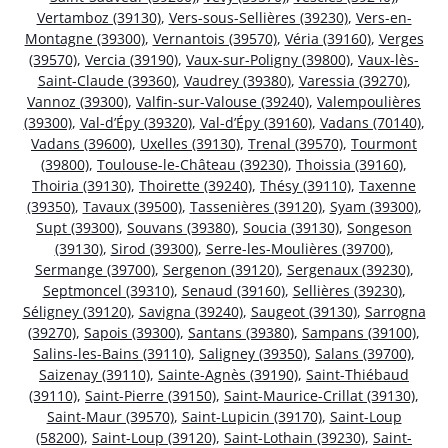
Vertamboz (39130)
,
Vers-sous-Sellières (39230)
,
Vers-en-
Montagne (39300)
,
Vernantois (39570)
,
Véria (39160)
,
Verges
(39570)
,
Vercia (39190)
,
Vaux-sur-Poligny (39800)
,
Vaux-lès-
Saint-Claude (39360)
,
Vaudrey (39380)
,
Varessia (39270)
,
Vannoz (39300)
,
Valfin-sur-Valouse (39240)
,
Valempoulières
(39300)
,
Val-d’Épy (39320)
,
Val-d’Épy (39160)
,
Vadans (70140)
,
Vadans (39600)
,
Uxelles (39130)
,
Trenal (39570)
,
Tourmont
(39800)
,
Toulouse-le-Château (39230)
,
Thoissia (39160)
,
Thoiria (39130)
,
Thoirette (39240)
,
Thésy (39110)
,
Taxenne
(39350)
,
Tavaux (39500)
,
Tassenières (39120)
,
Syam (39300)
,
Supt (39300)
,
Souvans (39380)
,
Soucia (39130)
,
Songeson
(39130)
,
Sirod (39300)
,
Serre-les-Moulières (39700)
,
Sermange (39700)
,
Sergenon (39120)
,
Sergenaux (39230)
,
Septmoncel (39310)
,
Senaud (39160)
,
Sellières (39230)
,
Séligney (39120)
,
Savigna (39240)
,
Saugeot (39130)
,
Sarrogna
(39270)
,
Sapois (39300)
,
Santans (39380)
,
Sampans (39100)
,
Salins-les-Bains (39110)
,
Saligney (39350)
,
Salans (39700)
,
Saizenay (39110)
,
Sainte-Agnès (39190)
,
Saint-Thiébaud
(39110)
,
Saint-Pierre (39150)
,
Saint-Maurice-Crillat (39130)
,
Saint-Maur (39570)
,
Saint-Lupicin (39170)
,
Saint-Loup
(58200)
,
Saint-Loup (39120)
,
Saint-Lothain (39230)
,
Saint-