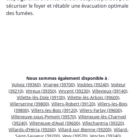
sécuriser le foyer et rétablir une évacuation optimale
des fumées.
Nous sommes également disponible à
:
Vulvoz (39360)
,
Vriange (39700)
,
Vosbles (39240)
,
Voiteur
(39210)
,
Vitreux (39350)
,
Vincent (39230)
,
Villevieux (39140)
,
Villette-lès-Dole (39100)
,
Villette-lès-Arbois (39600)
,
Villerserine (39800)
,
Villers-Robert (39120)
,
Villers-les-Bois
(39800)
,
Villers-les-Bois (39120)
,
Villers-Farlay (39600)
,
Villeneuve-sous-Pymont (39570)
,
Villeneuve-lès-Charnod
(39240)
,
Villeneuve-d’Aval (39600)
,
Villechantria (39320)
,
Villards-d’Héria (39260)
,
Villard-sur-Bienne (39200)
,
Villard-
Saint-Sauveur (39200)
,
Vevy (39570)
,
Vescles (39240)
,