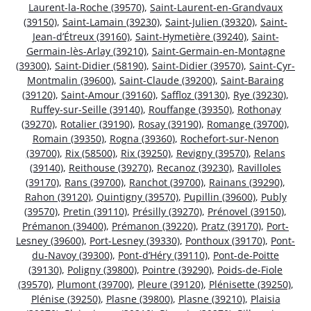
Laurent-la-Roche (39570)
,
Saint-Laurent-en-Grandvaux
(39150)
,
Saint-Lamain (39230)
,
Saint-Julien (39320)
,
Saint-
Jean-d’Étreux (39160)
,
Saint-Hymetière (39240)
,
Saint-
Germain-lès-Arlay (39210)
,
Saint-Germain-en-Montagne
(39300)
,
Saint-Didier (58190)
,
Saint-Didier (39570)
,
Saint-Cyr-
Montmalin (39600)
,
Saint-Claude (39200)
,
Saint-Baraing
(39120)
,
Saint-Amour (39160)
,
Saffloz (39130)
,
Rye (39230)
,
Ruffey-sur-Seille (39140)
,
Rouffange (39350)
,
Rothonay
(39270)
,
Rotalier (39190)
,
Rosay (39190)
,
Romange (39700)
,
Romain (39350)
,
Rogna (39360)
,
Rochefort-sur-Nenon
(39700)
,
Rix (58500)
,
Rix (39250)
,
Revigny (39570)
,
Relans
(39140)
,
Reithouse (39270)
,
Recanoz (39230)
,
Ravilloles
(39170)
,
Rans (39700)
,
Ranchot (39700)
,
Rainans (39290)
,
Rahon (39120)
,
Quintigny (39570)
,
Pupillin (39600)
,
Publy
(39570)
,
Pretin (39110)
,
Présilly (39270)
,
Prénovel (39150)
,
Prémanon (39400)
,
Prémanon (39220)
,
Pratz (39170)
,
Port-
Lesney (39600)
,
Port-Lesney (39330)
,
Ponthoux (39170)
,
Pont-
du-Navoy (39300)
,
Pont-d’Héry (39110)
,
Pont-de-Poitte
(39130)
,
Poligny (39800)
,
Pointre (39290)
,
Poids-de-Fiole
(39570)
,
Plumont (39700)
,
Pleure (39120)
,
Plénisette (39250)
,
Plénise (39250)
,
Plasne (39800)
,
Plasne (39210)
,
Plaisia