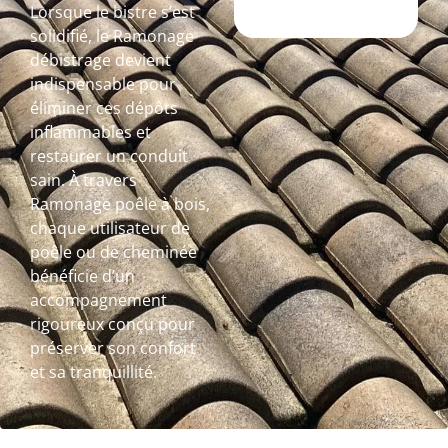
Lorsque le bistre s’est
solidifié, le Ramonage
débistrage devient
indispensable pour
éliminer ces dépôts
inflammables et
restaurer un conduit
sain. À travers
Ramonage poêle à bois,
chaque utilisateur de
poêle ou de cheminée
bénéficie d’un
accompagnement
rigoureux conçu pour
préserver son confort
et sa tranquillité.