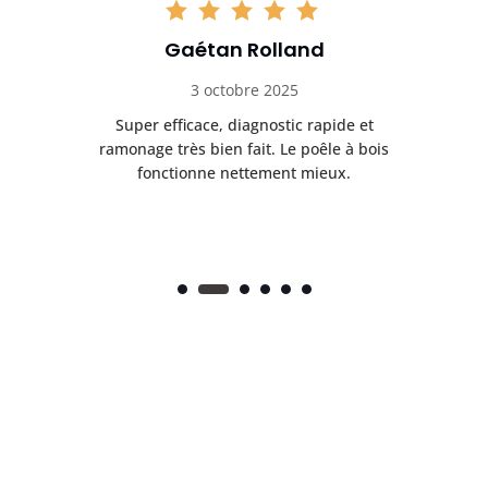
Gaétan Rolland
3 octobre 2025
tre
Super efficace, diagnostic rapide et
Le
t
ramonage très bien fait. Le poêle à bois
ét
fonctionne nettement mieux.