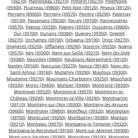
(39270)
,
Plainoiseau (39210)
,
Pimorin (39270)
,
Pillemoine
(39300)
,
Picarreau (39800)
,
Petit-Noir (39120)
,
Peseux (39120)
,
Perrigny (89000)
,
Perrigny (39570)
,
Peintre (39290)
,
Patornay
(39130)
,
Passenans (39230)
,
Parcey (39100)
,
Pannessières
(39570)
,
Pagnoz (39330)
,
Pagney (39350)
,
Oussières (39800)
,
Our (39700)
,
Ounans (39380)
,
Ougney (39350)
,
Orgelet
(39270)
,
Orchamps (39700)
,
Orbagna (39190)
,
Onoz (39270)
,
Onglières (39250)
,
Offlanges (39290)
,
Nozeroy (39250)
,
Nogna
(39570)
,
Ney (39300)
,
Nevy-sur-Seille (39210)
,
Nevy-lès-Dole
(39380)
,
Neuvilley (39800)
,
Neublans-Abergement (39120)
,
Nantey (39160)
,
Nancuise (39270)
,
Nance (39140)
,
Nanc-lès-
Saint-Amour (39160)
,
Mutigney (39290)
,
Moutoux (39300)
,
Moutonne (39270)
,
Mournans-Charbonny (39250)
,
Mouchard
(39330)
,
Morez (39400)
,
Morbier (39400)
,
Montrond (39300)
,
Montrevel (39320)
,
Montmorot (39570)
,
Montmirey-le-
Château (39290)
,
Montmirey-la-Ville (39290)
,
Montmarlon
(39110)
,
Montigny-sur-l’Ain (39300)
,
Montigny-lès-Arsures
(39600)
,
Montholier (39800)
,
Montfleur (39320)
,
Monteplain
(39700)
,
Montcusel (39260)
,
Montbarrey (39380)
,
Montain
(39210)
,
Montaigu (39570)
,
Montagna-le-Templier (39320)
,
Montagna-le-Reconduit (39160)
,
Mont-sur-Monnet (39300)
,
Mont-sous-Vaudrey (39380)
,
Monnières (39100)
,
Monnetay