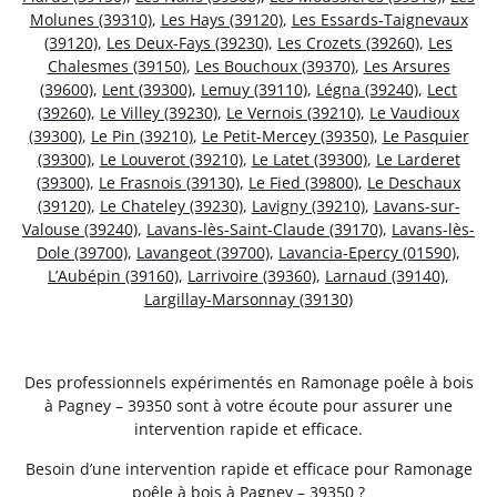
Molunes (39310)
,
Les Hays (39120)
,
Les Essards-Taignevaux
(39120)
,
Les Deux-Fays (39230)
,
Les Crozets (39260)
,
Les
Chalesmes (39150)
,
Les Bouchoux (39370)
,
Les Arsures
(39600)
,
Lent (39300)
,
Lemuy (39110)
,
Légna (39240)
,
Lect
(39260)
,
Le Villey (39230)
,
Le Vernois (39210)
,
Le Vaudioux
(39300)
,
Le Pin (39210)
,
Le Petit-Mercey (39350)
,
Le Pasquier
(39300)
,
Le Louverot (39210)
,
Le Latet (39300)
,
Le Larderet
(39300)
,
Le Frasnois (39130)
,
Le Fied (39800)
,
Le Deschaux
(39120)
,
Le Chateley (39230)
,
Lavigny (39210)
,
Lavans-sur-
Valouse (39240)
,
Lavans-lès-Saint-Claude (39170)
,
Lavans-lès-
Dole (39700)
,
Lavangeot (39700)
,
Lavancia-Epercy (01590)
,
L’Aubépin (39160)
,
Larrivoire (39360)
,
Larnaud (39140)
,
Largillay-Marsonnay (39130)
Des professionnels expérimentés en Ramonage poêle à bois
à Pagney – 39350 sont à votre écoute pour assurer une
intervention rapide et efficace.
Besoin d’une intervention rapide et efficace pour Ramonage
poêle à bois à Pagney – 39350 ?