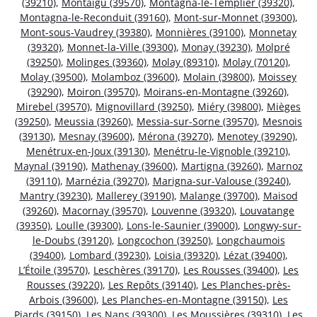
(39210)
,
Montaigu (39570)
,
Montagna-le-Templier (39320)
,
Montagna-le-Reconduit (39160)
,
Mont-sur-Monnet (39300)
,
Mont-sous-Vaudrey (39380)
,
Monnières (39100)
,
Monnetay
(39320)
,
Monnet-la-Ville (39300)
,
Monay (39230)
,
Molpré
(39250)
,
Molinges (39360)
,
Molay (89310)
,
Molay (70120)
,
Molay (39500)
,
Molamboz (39600)
,
Molain (39800)
,
Moissey
(39290)
,
Moiron (39570)
,
Moirans-en-Montagne (39260)
,
Mirebel (39570)
,
Mignovillard (39250)
,
Miéry (39800)
,
Mièges
(39250)
,
Meussia (39260)
,
Messia-sur-Sorne (39570)
,
Mesnois
(39130)
,
Mesnay (39600)
,
Mérona (39270)
,
Menotey (39290)
,
Menétrux-en-Joux (39130)
,
Menétru-le-Vignoble (39210)
,
Maynal (39190)
,
Mathenay (39600)
,
Martigna (39260)
,
Marnoz
(39110)
,
Marnézia (39270)
,
Marigna-sur-Valouse (39240)
,
Mantry (39230)
,
Mallerey (39190)
,
Malange (39700)
,
Maisod
(39260)
,
Macornay (39570)
,
Louvenne (39320)
,
Louvatange
(39350)
,
Loulle (39300)
,
Lons-le-Saunier (39000)
,
Longwy-sur-
le-Doubs (39120)
,
Longcochon (39250)
,
Longchaumois
(39400)
,
Lombard (39230)
,
Loisia (39320)
,
Lézat (39400)
,
L’Étoile (39570)
,
Leschères (39170)
,
Les Rousses (39400)
,
Les
Rousses (39220)
,
Les Repôts (39140)
,
Les Planches-près-
Arbois (39600)
,
Les Planches-en-Montagne (39150)
,
Les
Piards (39150)
,
Les Nans (39300)
,
Les Moussières (39310)
,
Les