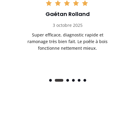
Gaétan Rolland
3 octobre 2025
tre
Super efficace, diagnostic rapide et
Le
t
ramonage très bien fait. Le poêle à bois
ét
fonctionne nettement mieux.