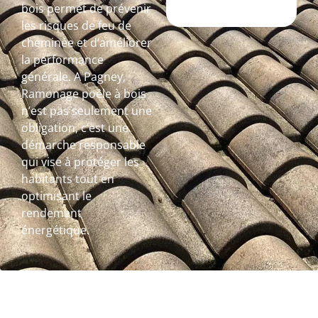
bois permet de prévenir
les risques de feu de
cheminée et d’améliorer
la performance
générale. A Pagney,
Ramonage poêle à bois
n’est pas seulement une
obligation, c’est une
démarche responsable
qui vise à protéger les
habitants tout en
optimisant le
rendement
énergétique.