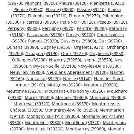
(39570)
,
Plumont (39700)
,
Pleure (39120)
,
Plénisette (39250)
,
Plénise (39250)
,
Plasne (39800)
,
Plasne (39210)
,
Plaisia
(39270)
,
Plainoiseau (39210)
,
Pimorin (39270)
,
Pillemoine
(39300)
,
Picarreau (39800)
,
Petit-Noir (39120)
,
Peseux (39120)
,
Perrigny (89000)
,
Perrigny (39570)
,
Peintre (39290)
,
Patornay
(39130)
,
Passenans (39230)
,
Parcey (39100)
,
Pannessières
(39570)
,
Pagnoz (39330)
,
Oussières (39800)
,
Our (39700)
,
Ounans (39380)
,
Ougney (39350)
,
Orgelet (39270)
,
Orchamps
(39700)
,
Orbagna (39190)
,
Onoz (39270)
,
Onglières (39250)
,
Offlanges (39290)
,
Nozeroy (39250)
,
Nogna (39570)
,
Ney
(39300)
,
Nevy-sur-Seille (39210)
,
Nevy-lès-Dole (39380)
,
Neuvilley (39800)
,
Neublans-Abergement (39120)
,
Nantey
(39160)
,
Nancuise (39270)
,
Nance (39140)
,
Nanc-lès-Saint-
Amour (39160)
,
Mutigney (39290)
,
Moutoux (39300)
,
Moutonne (39270)
,
Mournans-Charbonny (39250)
,
Mouchard
(39330)
,
Morez (39400)
,
Morbier (39400)
,
Montrond (39300)
,
Montrevel (39320)
,
Montmorot (39570)
,
Montmirey-le-
Château (39290)
,
Montmirey-la-Ville (39290)
,
Montmarlon
(39110)
,
Montigny-sur-l’Ain (39300)
,
Montigny-lès-Arsures
(39600)
,
Montholier (39800)
,
Montfleur (39320)
,
Monteplain
(39700)
,
Montcusel (39260)
,
Montbarrey (39380)
,
Montain