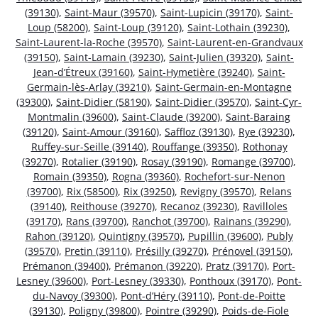
(39130)
,
Saint-Maur (39570)
,
Saint-Lupicin (39170)
,
Saint-
Loup (58200)
,
Saint-Loup (39120)
,
Saint-Lothain (39230)
,
Saint-Laurent-la-Roche (39570)
,
Saint-Laurent-en-Grandvaux
(39150)
,
Saint-Lamain (39230)
,
Saint-Julien (39320)
,
Saint-
Jean-d’Étreux (39160)
,
Saint-Hymetière (39240)
,
Saint-
Germain-lès-Arlay (39210)
,
Saint-Germain-en-Montagne
(39300)
,
Saint-Didier (58190)
,
Saint-Didier (39570)
,
Saint-Cyr-
Montmalin (39600)
,
Saint-Claude (39200)
,
Saint-Baraing
(39120)
,
Saint-Amour (39160)
,
Saffloz (39130)
,
Rye (39230)
,
Ruffey-sur-Seille (39140)
,
Rouffange (39350)
,
Rothonay
(39270)
,
Rotalier (39190)
,
Rosay (39190)
,
Romange (39700)
,
Romain (39350)
,
Rogna (39360)
,
Rochefort-sur-Nenon
(39700)
,
Rix (58500)
,
Rix (39250)
,
Revigny (39570)
,
Relans
(39140)
,
Reithouse (39270)
,
Recanoz (39230)
,
Ravilloles
(39170)
,
Rans (39700)
,
Ranchot (39700)
,
Rainans (39290)
,
Rahon (39120)
,
Quintigny (39570)
,
Pupillin (39600)
,
Publy
(39570)
,
Pretin (39110)
,
Présilly (39270)
,
Prénovel (39150)
,
Prémanon (39400)
,
Prémanon (39220)
,
Pratz (39170)
,
Port-
Lesney (39600)
,
Port-Lesney (39330)
,
Ponthoux (39170)
,
Pont-
du-Navoy (39300)
,
Pont-d’Héry (39110)
,
Pont-de-Poitte
(39130)
,
Poligny (39800)
,
Pointre (39290)
,
Poids-de-Fiole