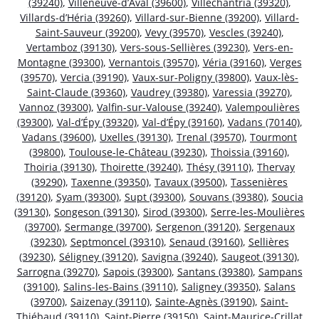
(39240)
,
Villeneuve-d’Aval (39600)
,
Villechantria (39320)
,
Villards-d’Héria (39260)
,
Villard-sur-Bienne (39200)
,
Villard-
Saint-Sauveur (39200)
,
Vevy (39570)
,
Vescles (39240)
,
Vertamboz (39130)
,
Vers-sous-Sellières (39230)
,
Vers-en-
Montagne (39300)
,
Vernantois (39570)
,
Véria (39160)
,
Verges
(39570)
,
Vercia (39190)
,
Vaux-sur-Poligny (39800)
,
Vaux-lès-
Saint-Claude (39360)
,
Vaudrey (39380)
,
Varessia (39270)
,
Vannoz (39300)
,
Valfin-sur-Valouse (39240)
,
Valempoulières
(39300)
,
Val-d’Épy (39320)
,
Val-d’Épy (39160)
,
Vadans (70140)
,
Vadans (39600)
,
Uxelles (39130)
,
Trenal (39570)
,
Tourmont
(39800)
,
Toulouse-le-Château (39230)
,
Thoissia (39160)
,
Thoiria (39130)
,
Thoirette (39240)
,
Thésy (39110)
,
Thervay
(39290)
,
Taxenne (39350)
,
Tavaux (39500)
,
Tassenières
(39120)
,
Syam (39300)
,
Supt (39300)
,
Souvans (39380)
,
Soucia
(39130)
,
Songeson (39130)
,
Sirod (39300)
,
Serre-les-Moulières
(39700)
,
Sermange (39700)
,
Sergenon (39120)
,
Sergenaux
(39230)
,
Septmoncel (39310)
,
Senaud (39160)
,
Sellières
(39230)
,
Séligney (39120)
,
Savigna (39240)
,
Saugeot (39130)
,
Sarrogna (39270)
,
Sapois (39300)
,
Santans (39380)
,
Sampans
(39100)
,
Salins-les-Bains (39110)
,
Saligney (39350)
,
Salans
(39700)
,
Saizenay (39110)
,
Sainte-Agnès (39190)
,
Saint-
Thiébaud (39110)
,
Saint-Pierre (39150)
,
Saint-Maurice-Crillat