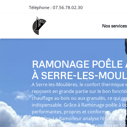
Téléphone :
07.56.78.02.30
Nos services
RAMONAGE POÊLE 
À SERRE-LES-MOUL
A Serre-les-Moulières, le confort thermique 
reposent en grande partie sur le bon fonct
chauffage au bois ou aux granulés, ce qui 
indispensable. Grâce à Ramonage poêle à bois
performantes, propres et conformes aux exi
actuelles. Le Ramoneur analyse l’état du con
encrassées et ajuste son intervention en fon