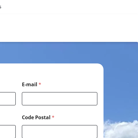
s
E-mail
*
Code Postal
*