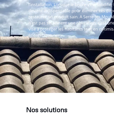
l’installation. Lorsque le bistre s’est solidif
devient indispensable pour éliminer ces dép
restaurer un conduit sain. A Serre-les-Moul
n’est pas seulement une obligation, c’est u
vise à protéger les habitants tout en optimi
énergétique.
Nos solutions