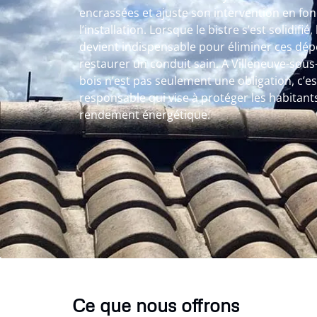
encrassées et ajuste son intervention en fon
l’installation. Lorsque le bistre s’est solidif
devient indispensable pour éliminer ces dép
restaurer un conduit sain. A Villeneuve-so
bois n’est pas seulement une obligation, c’
responsable qui vise à protéger les habitant
rendement énergétique.
Ce que nous offrons