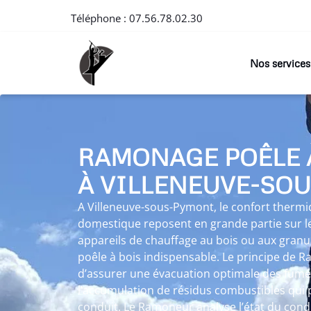
Téléphone :
07.56.78.02.30
Nos services
RAMONAGE POÊLE 
À VILLENEUVE-SO
A Villeneuve-sous-Pymont, le confort thermiq
domestique reposent en grande partie sur 
appareils de chauffage au bois ou aux gran
poêle à bois indispensable. Le principe de 
d’assurer une évacuation optimale des fumé
l’accumulation de résidus combustibles qui
conduit. Le Ramoneur analyse l’état du condu