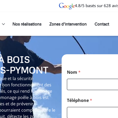
4.8/5 basés sur 628 avi
Nos réalisations
Zones d’intervention
Contact
À BOIS
US-PYMONT
Nom
*
ue et la sécurité
le bon fonctionnement des
ulés, ce qui rend Ramonage
Ramonage poêle à bois est
Téléphone
*
es et de prévenir
 pourraient compromettre le
it, détecte les zones