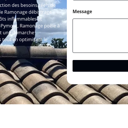
ction des besoins réels de
Message
ié, le Ramonage débistrage
ôts inflammables et
us-Pymont, Ramonage poêle à
est une démarche
s tout en optimisant le