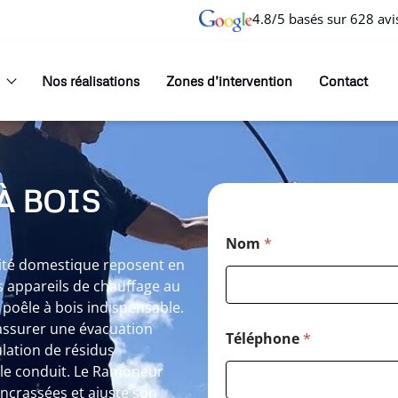
4.8/5 basés sur 628 avi
Nos réalisations
Zones d’intervention
Contact
À BOIS
Nom
*
urité domestique reposent en
 appareils de chauffage au
poêle à bois indispensable.
’assurer une évacuation
Téléphone
*
lation de résidus
le conduit. Le Ramoneur
encrassées et ajuste son