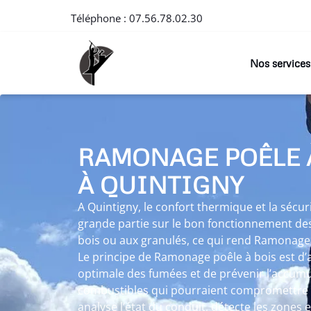
Téléphone :
07.56.78.02.30
Nos services
RAMONAGE POÊLE 
À QUINTIGNY
A Quintigny, le confort thermique et la séc
grande partie sur le bon fonctionnement des
bois ou aux granulés, ce qui rend Ramonage 
Le principe de Ramonage poêle à bois est d
optimale des fumées et de prévenir l’accumu
combustibles qui pourraient compromettre 
analyse l’état du conduit, détecte les zones 