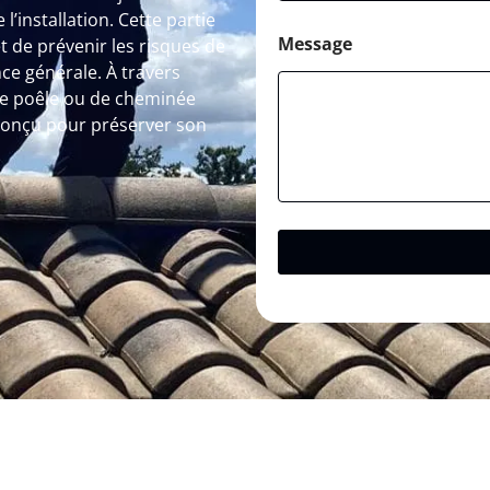
l’installation. Cette partie
Message
 de prévenir les risques de
ce générale. À travers
de poêle ou de cheminée
conçu pour préserver son