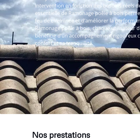
intervention en fonction des besoins réels de 
essentielle de Ramonage poêle à bois permet
feu de cheminée et d’améliorer la performan
Ramonage poêle à bois, chaque utilisateur 
bénéficie d’un accompagnement rigoureux 
confort et sa tranquillité.
Nos prestations